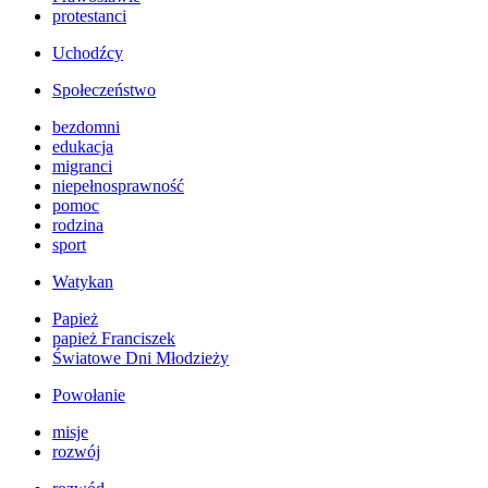
protestanci
Uchodźcy
Społeczeństwo
bezdomni
edukacja
migranci
niepełnosprawność
pomoc
rodzina
sport
Watykan
Papież
papież Franciszek
Światowe Dni Młodzieży
Powołanie
misje
rozwój