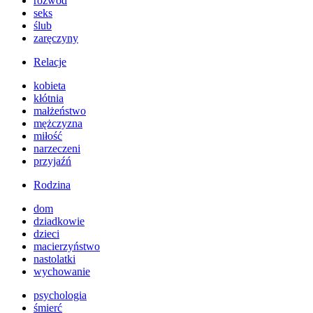
rozwód
seks
ślub
zaręczyny
Relacje
kobieta
kłótnia
małżeństwo
mężczyzna
miłość
narzeczeni
przyjaźń
Rodzina
dom
dziadkowie
dzieci
macierzyństwo
nastolatki
wychowanie
psychologia
śmierć