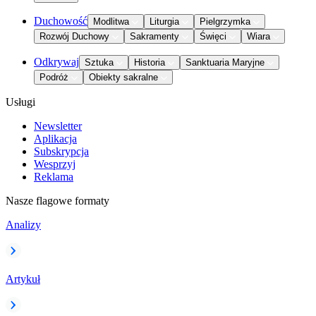
Duchowość
Modlitwa
Liturgia
Pielgrzymka
Rozwój Duchowy
Sakramenty
Święci
Wiara
Odkrywaj
Sztuka
Historia
Sanktuaria Maryjne
Podróż
Obiekty sakralne
Usługi
Newsletter
Aplikacja
Subskrypcja
Wesprzyj
Reklama
Nasze flagowe formaty
Analizy
Artykuł