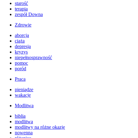
starość
terapia
zespół Downa
Zdrowie
aborcja
ciąża
depresja
kryzys
niepełnosprawność
pomoc
poród
Praca
pieniądze
wakacje
Modlitwa
biblia
modlitwa
modlitwy na różne okazje
nowenna