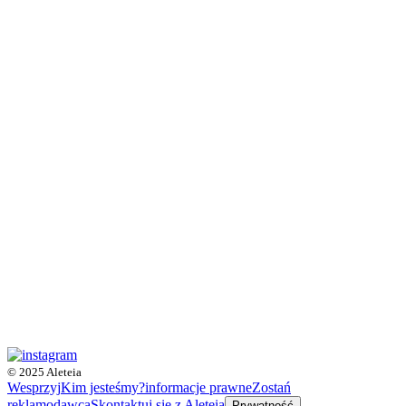
© 2025 Aleteia
Wesprzyj
Kim jesteśmy?
informacje prawne
Zostań
reklamodawcą
Skontaktuj się z Aleteią
Prywatność