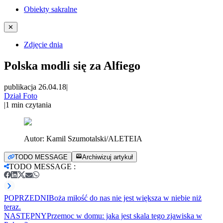
Obiekty sakralne
✕
Zdjęcie dnia
Polska modli się za Alfiego
publikacja 26.04.18
|
Dział Foto
|
1
min czytania
Autor:
Kamil Szumotalski/ALETEIA
TODO MESSAGE
Archiwizuj artykuł
TODO MESSAGE
:
POPRZEDNI
Boża miłość do nas nie jest większa w niebie niż
teraz.
NASTĘPNY
Przemoc w domu: jaka jest skala tego zjawiska w