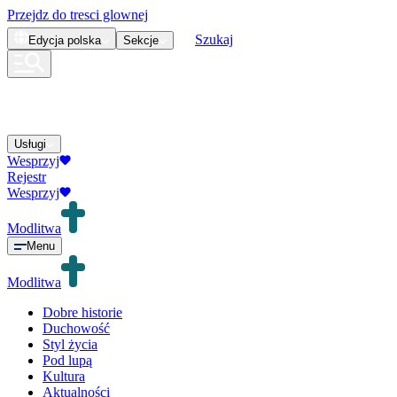
Przejdz do tresci glownej
Szukaj
Edycja
polska
Sekcje
Usługi
Wesprzyj
Rejestr
Wesprzyj
Modlitwa
Menu
Modlitwa
Dobre historie
Duchowość
Styl życia
Pod lupą
Kultura
Aktualności