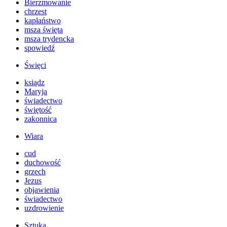
Bierzmowanie
chrzest
kapłaństwo
msza święta
msza trydencka
spowiedź
Święci
ksiądz
Maryja
świadectwo
świętość
zakonnica
Wiara
cud
duchowość
grzech
Jezus
objawienia
świadectwo
uzdrowienie
Sztuka