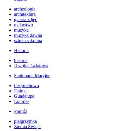
archeologia
architektura
galeria zdjęć
malarstwo
muzyka
muzyka dawna
sztuka sakralna
Historia
historia
II wojna światowa
Sanktuaria Maryjne
Częstochowa
Fatima
Guadalupe
Lourdes
Podróż
pielgrzymka
Ziemia Święta