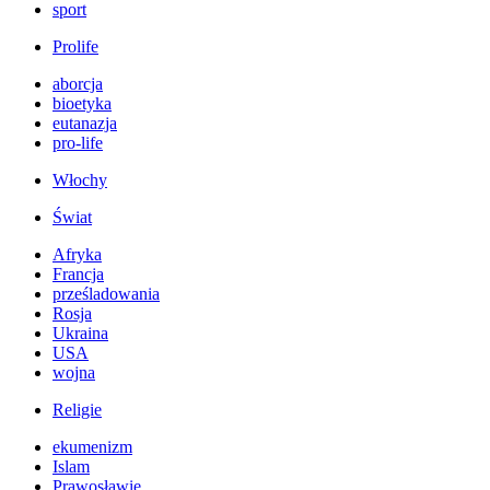
sport
Prolife
aborcja
bioetyka
eutanazja
pro-life
Włochy
Świat
Afryka
Francja
prześladowania
Rosja
Ukraina
USA
wojna
Religie
ekumenizm
Islam
Prawosławie