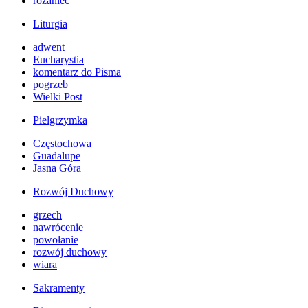
różaniec
Liturgia
adwent
Eucharystia
komentarz do Pisma
pogrzeb
Wielki Post
Pielgrzymka
Częstochowa
Guadalupe
Jasna Góra
Rozwój Duchowy
grzech
nawrócenie
powołanie
rozwój duchowy
wiara
Sakramenty