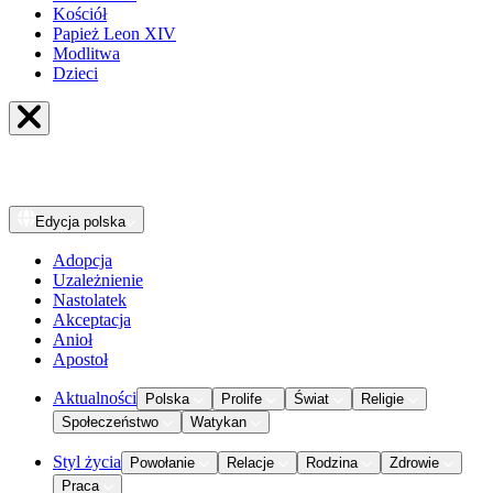
Kościół
Papież Leon XIV
Modlitwa
Dzieci
Edycja
polska
Adopcja
Uzależnienie
Nastolatek
Akceptacja
Anioł
Apostoł
Aktualności
Polska
Prolife
Świat
Religie
Społeczeństwo
Watykan
Styl życia
Powołanie
Relacje
Rodzina
Zdrowie
Praca