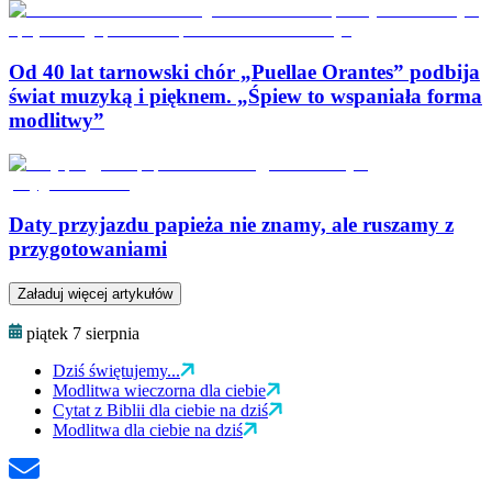
Od 40 lat tarnowski chór „Puellae Orantes” podbija
świat muzyką i pięknem. „Śpiew to wspaniała forma
modlitwy”
Daty przyjazdu papieża nie znamy, ale ruszamy z
przygotowaniami
Załaduj więcej artykułów
piątek 7 sierpnia
Dziś świętujemy...
Modlitwa wieczorna dla ciebie
Cytat z Biblii dla ciebie na dziś
Modlitwa dla ciebie na dziś