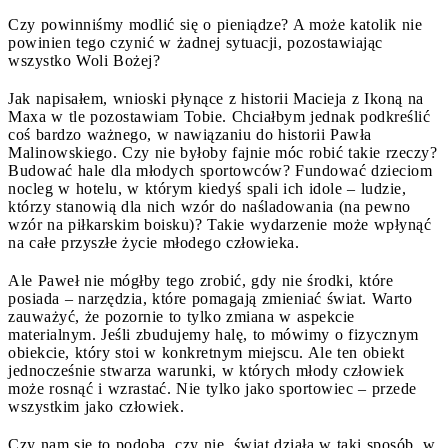
Czy powinniśmy modlić się o pieniądze? A może katolik nie
powinien tego czynić w żadnej sytuacji, pozostawiając
wszystko Woli Bożej?
Jak napisałem, wnioski płynące z historii Macieja z Ikoną na
Maxa w tle pozostawiam Tobie. Chciałbym jednak podkreślić
coś bardzo ważnego, w nawiązaniu do historii Pawła
Malinowskiego. Czy nie byłoby fajnie móc robić takie rzeczy?
Budować hale dla młodych sportowców? Fundować dzieciom
nocleg w hotelu, w którym kiedyś spali ich idole – ludzie,
którzy stanowią dla nich wzór do naśladowania (na pewno
wzór na piłkarskim boisku)? Takie wydarzenie może wpłynąć
na całe przyszłe życie młodego człowieka.
Ale Paweł nie mógłby tego zrobić, gdy nie środki, które
posiada – narzędzia, które pomagają zmieniać świat. Warto
zauważyć, że pozornie to tylko zmiana w aspekcie
materialnym. Jeśli zbudujemy halę, to mówimy o fizycznym
obiekcie, który stoi w konkretnym miejscu. Ale ten obiekt
jednocześnie stwarza warunki, w których młody człowiek
może rosnąć i wzrastać. Nie tylko jako sportowiec – przede
wszystkim jako człowiek.
Czy nam się to podoba, czy nie, świat działa w taki sposób, w