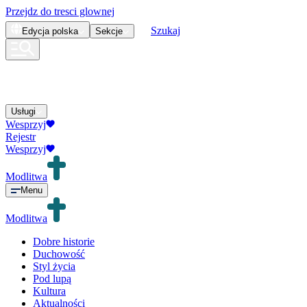
Przejdz do tresci glownej
Szukaj
Edycja
polska
Sekcje
Usługi
Wesprzyj
Rejestr
Wesprzyj
Modlitwa
Menu
Modlitwa
Dobre historie
Duchowość
Styl życia
Pod lupą
Kultura
Aktualności