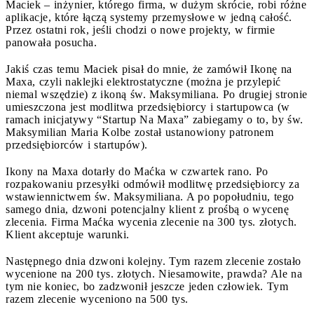
Maciek – inżynier, którego firma, w dużym skrócie, robi różne
aplikacje, które łączą systemy przemysłowe w jedną całość.
Przez ostatni rok, jeśli chodzi o nowe projekty, w firmie
panowała posucha.
Jakiś czas temu Maciek pisał do mnie, że zamówił Ikonę na
Maxa, czyli naklejki elektrostatyczne (można je przylepić
niemal wszędzie) z ikoną św. Maksymiliana. Po drugiej stronie
umieszczona jest modlitwa przedsiębiorcy i startupowca (w
ramach inicjatywy “Startup Na Maxa” zabiegamy o to, by św.
Maksymilian Maria Kolbe został ustanowiony patronem
przedsiębiorców i startupów).
Ikony na Maxa dotarły do Maćka w czwartek rano. Po
rozpakowaniu przesyłki odmówił modlitwę przedsiębiorcy za
wstawiennictwem św. Maksymiliana. A po popołudniu, tego
samego dnia, dzwoni potencjalny klient z prośbą o wycenę
zlecenia. Firma Maćka wycenia zlecenie na 300 tys. złotych.
Klient akceptuje warunki.
Następnego dnia dzwoni kolejny. Tym razem zlecenie zostało
wycenione na 200 tys. złotych. Niesamowite, prawda? Ale na
tym nie koniec, bo zadzwonił jeszcze jeden człowiek. Tym
razem zlecenie wyceniono na 500 tys.