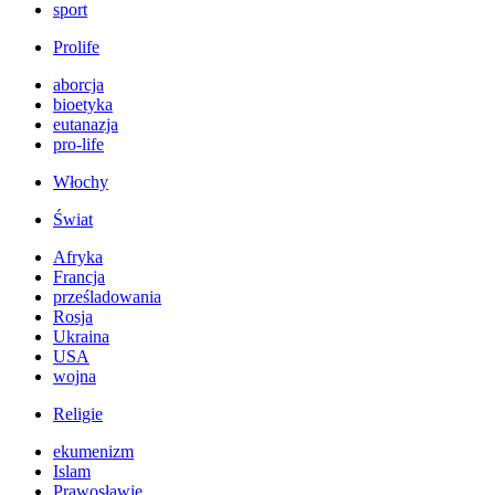
sport
Prolife
aborcja
bioetyka
eutanazja
pro-life
Włochy
Świat
Afryka
Francja
prześladowania
Rosja
Ukraina
USA
wojna
Religie
ekumenizm
Islam
Prawosławie