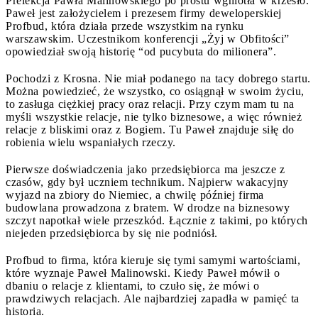
Prelekcja Pawła Malinowskiego po prostu wgniotła w krzesło.
Paweł jest założycielem i prezesem firmy deweloperskiej
Profbud, która działa przede wszystkim na rynku
warszawskim. Uczestnikom konferencji „Żyj w Obfitościˮ
opowiedział swoją historię “od pucybuta do milionera”.
Pochodzi z Krosna. Nie miał podanego na tacy dobrego startu.
Można powiedzieć, że wszystko, co osiągnął w swoim życiu,
to zasługa ciężkiej pracy oraz relacji. Przy czym mam tu na
myśli wszystkie relacje, nie tylko biznesowe, a więc również
relacje z bliskimi oraz z Bogiem. Tu Paweł znajduje siłę do
robienia wielu wspaniałych rzeczy.
Pierwsze doświadczenia jako przedsiębiorca ma jeszcze z
czasów, gdy był uczniem technikum. Najpierw wakacyjny
wyjazd na zbiory do Niemiec, a chwilę później firma
budowlana prowadzona z bratem. W drodze na biznesowy
szczyt napotkał wiele przeszkód. Łącznie z takimi, po których
niejeden przedsiębiorca by się nie podniósł.
Profbud to firma, która kieruje się tymi samymi wartościami,
które wyznaje Paweł Malinowski. Kiedy Paweł mówił o
dbaniu o relacje z klientami, to czuło się, że mówi o
prawdziwych relacjach. Ale najbardziej zapadła w pamięć ta
historia.