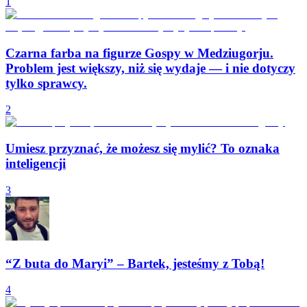
1
Czarna farba na figurze Gospy w Medziugorju.
Problem jest większy, niż się wydaje — i nie dotyczy
tylko sprawcy.
2
Umiesz przyznać, że możesz się mylić? To oznaka
inteligencji
3
“Z buta do Maryi” – Bartek, jesteśmy z Tobą!
4