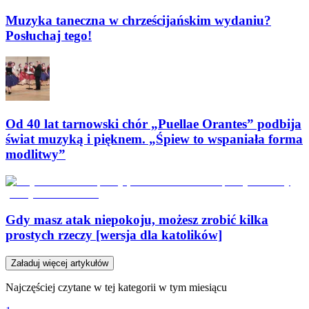
Muzyka taneczna w chrześcijańskim wydaniu?
Posłuchaj tego!
Od 40 lat tarnowski chór „Puellae Orantes” podbija
świat muzyką i pięknem. „Śpiew to wspaniała forma
modlitwy”
Gdy masz atak niepokoju, możesz zrobić kilka
prostych rzeczy [wersja dla katolików]
Załaduj więcej artykułów
Najczęściej czytane w tej kategorii w tym miesiącu