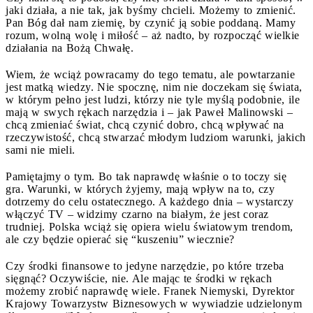
jaki działa, a nie tak, jak byśmy chcieli. Możemy to zmienić.
Pan Bóg dał nam ziemię, by czynić ją sobie poddaną. Mamy
rozum, wolną wolę i miłość – aż nadto, by rozpocząć wielkie
działania na Bożą Chwałę.
Wiem, że wciąż powracamy do tego tematu, ale powtarzanie
jest matką wiedzy. Nie spocznę, nim nie doczekam się świata,
w którym pełno jest ludzi, którzy nie tyle myślą podobnie, ile
mają w swych rękach narzędzia i – jak Paweł Malinowski –
chcą zmieniać świat, chcą czynić dobro, chcą wpływać na
rzeczywistość, chcą stwarzać młodym ludziom warunki, jakich
sami nie mieli.
Pamiętajmy o tym. Bo tak naprawdę właśnie o to toczy się
gra. Warunki, w których żyjemy, mają wpływ na to, czy
dotrzemy do celu ostatecznego. A każdego dnia – wystarczy
włączyć TV – widzimy czarno na białym, że jest coraz
trudniej. Polska wciąż się opiera wielu światowym trendom,
ale czy będzie opierać się “kuszeniu” wiecznie?
Czy środki finansowe to jedyne narzędzie, po które trzeba
sięgnąć? Oczywiście, nie. Ale mając te środki w rękach
możemy zrobić naprawdę wiele. Franek Niemyski, Dyrektor
Krajowy Towarzystw Biznesowych w wywiadzie udzielonym