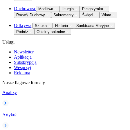
Duchowość
Modlitwa
Liturgia
Pielgrzymka
Rozwój Duchowy
Sakramenty
Święci
Wiara
Odkrywaj
Sztuka
Historia
Sanktuaria Maryjne
Podróż
Obiekty sakralne
Usługi
Newsletter
Aplikacja
Subskrypcja
Wesprzyj
Reklama
Nasze flagowe formaty
Analizy
Artykuł