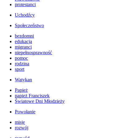
protestanci
Uchodźcy
Społeczeństwo
bezdomni
edukacja
migranci
niepełnosprawność
pomoc
rodzina
sport
Watykan
Papież
papież Franciszek
Światowe Dni Młodzieży
Powołanie
misje
rozwój