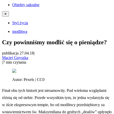
Obiekty sakralne
✕
Styl życia
modlitwa
Czy powinniśmy modlić się o pieniądze?
publikacja 27.04.18
|
Maciej Gnyszka
|
7
min czytania
Autor:
Pexels | CC0
Finał obu tych historii jest niesamowity. Pod wieloma względami
różnią się od siebie. Przede wszystkim tym, że jedna wydarzyła się
w iście ekspresowym tempie, bo od modlitwy przedsiębiorcy za
wstawiennictwem św. Maksymiliana do grubych „dealówˮ upłynęło