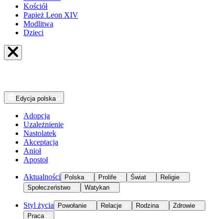
Kościół
Papież Leon XIV
Modlitwa
Dzieci
Edycja
polska
Adopcja
Uzależnienie
Nastolatek
Akceptacja
Anioł
Apostoł
Aktualności
Polska
Prolife
Świat
Religie
Społeczeństwo
Watykan
Styl życia
Powołanie
Relacje
Rodzina
Zdrowie
Praca