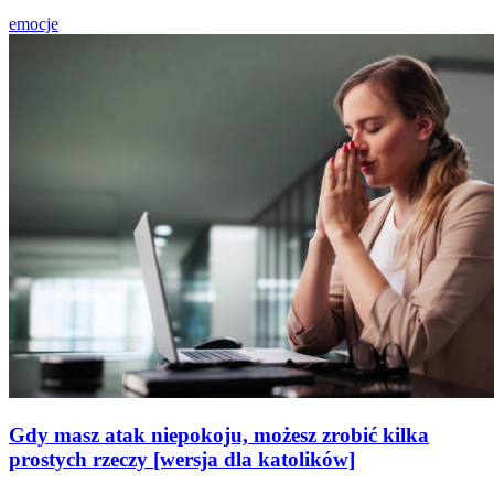
emocje
Gdy masz atak niepokoju, możesz zrobić kilka
prostych rzeczy [wersja dla katolików]