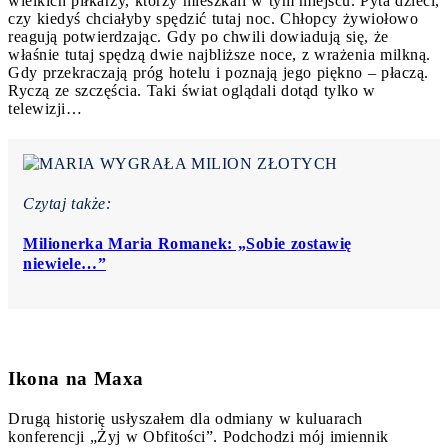
wielkich piłkarzy, którzy mieszkali w tym miejscu. Pyta dzieci,
czy kiedyś chciałyby spędzić tutaj noc. Chłopcy żywiołowo
reagują potwierdzając. Gdy po chwili dowiadują się, że
właśnie tutaj spędzą dwie najbliższe noce, z wrażenia milkną.
Gdy przekraczają próg hotelu i poznają jego piękno – płaczą.
Ryczą ze szczęścia. Taki świat oglądali dotąd tylko w
telewizji…
Czytaj także:
Milionerka Maria Romanek: „Sobie zostawię
niewiele…”
Ikona na Maxa
Drugą historię usłyszałem dla odmiany w kuluarach
konferencji „Żyj w Obfitościˮ. Podchodzi mój imiennik