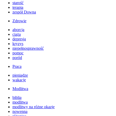
starość
terapia
zespół Downa
Zdrowie
aborcja
ciąża
depresja
kryzys
niepełnosprawność
pomoc
poród
Praca
pieniądze
wakacje
Modlitwa
biblia
modlitwa
modlitwy na różne okazje
nowenna