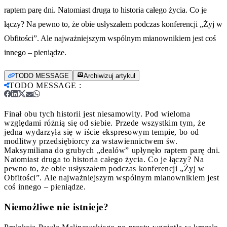
raptem parę dni. Natomiast druga to historia całego życia. Co je
łączy? Na pewno to, że obie usłyszałem podczas konferencji „Żyj w
Obfitościˮ. Ale najważniejszym wspólnym mianownikiem jest coś
innego – pieniądze.
TODO MESSAGE
Archiwizuj artykuł
TODO MESSAGE
:
Finał obu tych historii jest niesamowity. Pod wieloma
względami różnią się od siebie. Przede wszystkim tym, że
jedna wydarzyła się w iście ekspresowym tempie, bo od
modlitwy przedsiębiorcy za wstawiennictwem św.
Maksymiliana do grubych „dealówˮ upłynęło raptem parę dni.
Natomiast druga to historia całego życia. Co je łączy? Na
pewno to, że obie usłyszałem podczas konferencji „Żyj w
Obfitościˮ. Ale najważniejszym wspólnym mianownikiem jest
coś innego – pieniądze.
Niemożliwe nie istnieje?