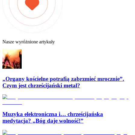
Nasze wyróżnione artykuły
„Organy kościelne potrafią zabrzmieć mrocznie”.
Czym jest chrześcijański metal?
Muzyka elektroniczna i… chrześcijańska
medytacja? „Bóg daje wolność!”