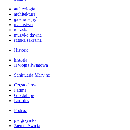
archeologia
architektura
galeria zdjęć
malarstwo
muzyka
muzyka dawna
sztuka sakralna
Historia
historia
II wojna światowa
Sanktuaria Maryjne
Częstochowa
Fatima
Guadalupe
Lourdes
Podróż
pielgrzymka
Ziemia Święta