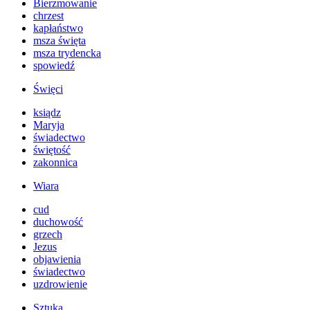
Bierzmowanie
chrzest
kapłaństwo
msza święta
msza trydencka
spowiedź
Święci
ksiądz
Maryja
świadectwo
świętość
zakonnica
Wiara
cud
duchowość
grzech
Jezus
objawienia
świadectwo
uzdrowienie
Sztuka