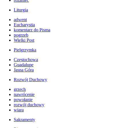
różaniec
Liturgia
adwent
Eucharystia
komentarz do Pisma
pogrzeb
Wielki Post
Pielgrzymka
Częstochowa
Guadalupe
Jasna Góra
Rozwój Duchowy
grzech
nawrócenie
powołanie
rozwój duchowy
wiara
Sakramenty