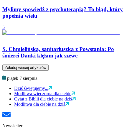
Mylimy spowiedź z psychoterapią? To błąd, który
popełnia wielu
5
S. Chmielińska, sanitariuszka z Powstania: Po
śmierci Danki klęłam jak szewc
Załaduj więcej artykułów
piątek 7 sierpnia
Dziś świętujemy...
Modlitwa wieczorna dla ciebie
Cytat z Biblii dla ciebie na dziś
Modlitwa dla ciebie na dziś
Newsletter