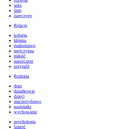
rozwód
seks
ślub
zaręczyny
Relacje
kobieta
kłótnia
małżeństwo
mężczyzna
miłość
narzeczeni
przyjaźń
Rodzina
dom
dziadkowie
dzieci
macierzyństwo
nastolatki
wychowanie
psychologia
śmierć