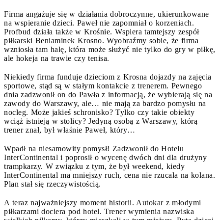
Firma angażuje się w działania dobroczynne, ukierunkowane
na wspieranie dzieci. Paweł nie zapomniał o korzeniach.
Profbud działa także w Krośnie. Wspiera tamtejszy zespół
piłkarski Beniaminek Krosno. Wyobraźmy sobie, że firma
wzniosła tam halę, która może służyć nie tylko do gry w piłkę,
ale hokeja na trawie czy tenisa.
Niekiedy firma funduje dzieciom z Krosna dojazdy na zajęcia
sportowe, stąd są w stałym kontakcie z trenerem. Pewnego
dnia zadzwonił on do Pawła z informacją, że wybierają się na
zawody do Warszawy, ale… nie mają za bardzo pomysłu na
nocleg. Może jakieś schronisko? Tylko czy takie obiekty
wciąż istnieją w stolicy? Jedyną osobą z Warszawy, którą
trener znał, był właśnie Paweł, który…
Wpadł na niesamowity pomysł! Zadzwonił do Hotelu
InterContinental i poprosił o wycenę dwóch dni dla drużyny
trampkarzy. W związku z tym, że był weekend, kiedy
InterContinental ma mniejszy ruch, cena nie rzucała na kolana.
Plan stał się rzeczywistością.
A teraz najważniejszy moment historii. Autokar z młodymi
piłkarzami dociera pod hotel. Trener wymienia nazwiska