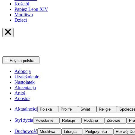
Kościół
Papież Leon XIV
Modlitwa
Dzieci
Edycja
polska
Adopcja
Uzależnienie
Nastolatek
Akceptacja
Anioł
Apostoł
Aktualności
Polska
Prolife
Świat
Religie
Społecz
Styl życia
Powołanie
Relacje
Rodzina
Zdrowie
Pr
Duchowość
Modlitwa
Liturgia
Pielgrzymka
Rozwój Du