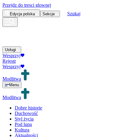
Przejdz do tresci glownej
Szukaj
Edycja
polska
Sekcje
Usługi
Wesprzyj
Rejestr
Wesprzyj
Modlitwa
Menu
Modlitwa
Dobre historie
Duchowość
Styl życia
Pod lupą
Kultura
Aktualności