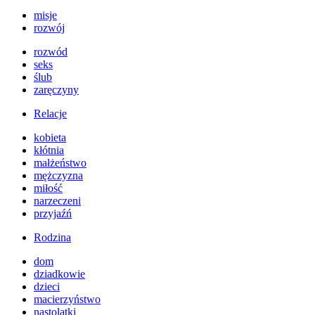
misje
rozwój
rozwód
seks
ślub
zaręczyny
Relacje
kobieta
kłótnia
małżeństwo
mężczyzna
miłość
narzeczeni
przyjaźń
Rodzina
dom
dziadkowie
dzieci
macierzyństwo
nastolatki