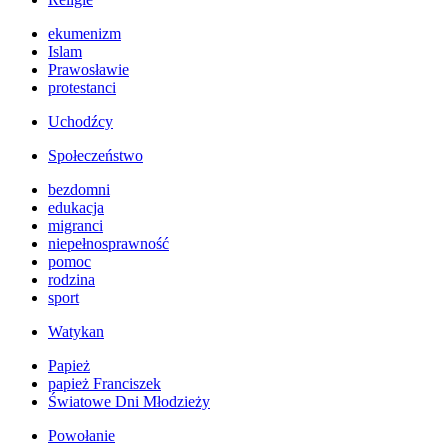
ekumenizm
Islam
Prawosławie
protestanci
Uchodźcy
Społeczeństwo
bezdomni
edukacja
migranci
niepełnosprawność
pomoc
rodzina
sport
Watykan
Papież
papież Franciszek
Światowe Dni Młodzieży
Powołanie