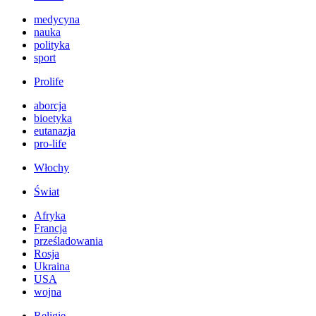
medycyna
nauka
polityka
sport
Prolife
aborcja
bioetyka
eutanazja
pro-life
Włochy
Świat
Afryka
Francja
prześladowania
Rosja
Ukraina
USA
wojna
Religie