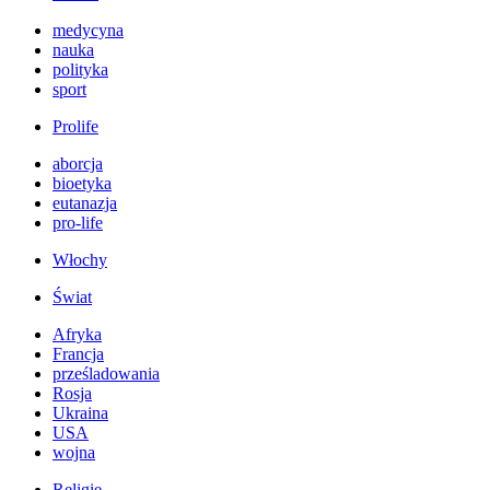
medycyna
nauka
polityka
sport
Prolife
aborcja
bioetyka
eutanazja
pro-life
Włochy
Świat
Afryka
Francja
prześladowania
Rosja
Ukraina
USA
wojna
Religie