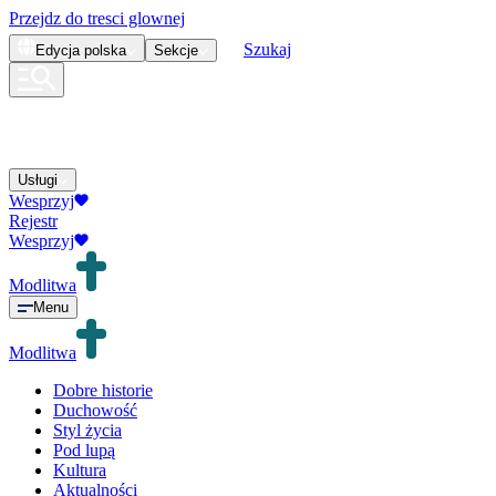
Przejdz do tresci glownej
Szukaj
Edycja
polska
Sekcje
Usługi
Wesprzyj
Rejestr
Wesprzyj
Modlitwa
Menu
Modlitwa
Dobre historie
Duchowość
Styl życia
Pod lupą
Kultura
Aktualności