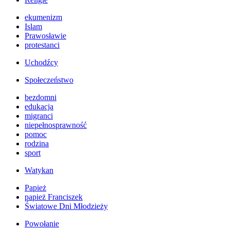
ekumenizm
Islam
Prawosławie
protestanci
Uchodźcy
Społeczeństwo
bezdomni
edukacja
migranci
niepełnosprawność
pomoc
rodzina
sport
Watykan
Papież
papież Franciszek
Światowe Dni Młodzieży
Powołanie