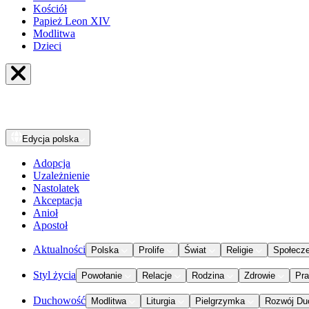
Kościół
Papież Leon XIV
Modlitwa
Dzieci
Edycja
polska
Adopcja
Uzależnienie
Nastolatek
Akceptacja
Anioł
Apostoł
Aktualności
Polska
Prolife
Świat
Religie
Społecz
Styl życia
Powołanie
Relacje
Rodzina
Zdrowie
Pr
Duchowość
Modlitwa
Liturgia
Pielgrzymka
Rozwój Du