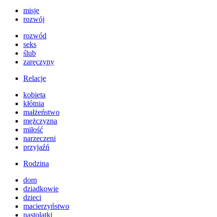
misje
rozwój
rozwód
seks
ślub
zaręczyny
Relacje
kobieta
kłótnia
małżeństwo
mężczyzna
miłość
narzeczeni
przyjaźń
Rodzina
dom
dziadkowie
dzieci
macierzyństwo
nastolatki