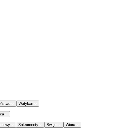
eństwo
Watykan
aca
chowy
Sakramenty
Święci
Wiara