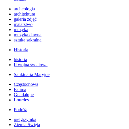
archeologia
architektura
galeria zdjęć
malarstwo
muzyka
muzyka dawna
sztuka sakralna
Historia
historia
II wojna światowa
Sanktuaria Maryjne
Częstochowa
Fatima
Guadalupe
Lourdes
Podróż
pielgrzymka
Ziemia Święta