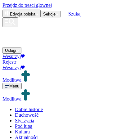
Przejdz do tresci glownej
Szukaj
Edycja
polska
Sekcje
Usługi
Wesprzyj
Rejestr
Wesprzyj
Modlitwa
Menu
Modlitwa
Dobre historie
Duchowość
Styl życia
Pod lupą
Kultura
Aktualności