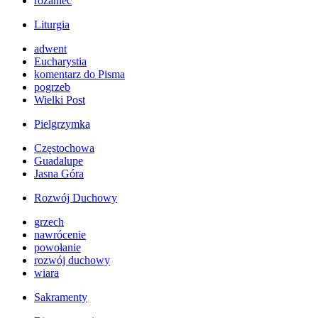
różaniec
Liturgia
adwent
Eucharystia
komentarz do Pisma
pogrzeb
Wielki Post
Pielgrzymka
Częstochowa
Guadalupe
Jasna Góra
Rozwój Duchowy
grzech
nawrócenie
powołanie
rozwój duchowy
wiara
Sakramenty