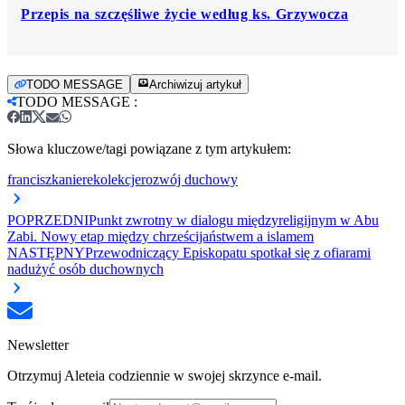
Przepis na szczęśliwe życie według ks. Grzywocza
TODO MESSAGE
Archiwizuj artykuł
TODO MESSAGE
:
Słowa kluczowe/tagi powiązane z tym artykułem:
franciszkanie
rekolekcje
rozwój duchowy
POPRZEDNI
Punkt zwrotny w dialogu międzyreligijnym w Abu
Zabi. Nowy etap między chrześcijaństwem a islamem
NASTĘPNY
Przewodniczący Episkopatu spotkał się z ofiarami
nadużyć osób duchownych
Newsletter
Otrzymuj Aleteia codziennie w swojej skrzynce e-mail.