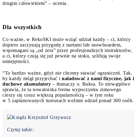
drugim człowiekiem” – ocenia.
Dla wszystkich
Co ważne, w RekoSKI może wziąć udział każdy – ci, którzy
dopiero zaczynają przygodę z nartami lub snowboardem,
wspomagani są „od zera” przez profesjonalnych instruktorów,
a ci, którzy czują się już pewnie na stoku, szlifują swoje
umiejętności.
“To bardzo ważne, gdyż nie chcemy stawiać ograniczeń. Tak,
by każdy mógł przyjechać i
naładować z nami fizyczne, jak i
duchowe
akumulatory
– tłumaczy o. Buksa. To niewątpliwe
sprawia, że ta nowatorska forma wypoczynku zimowego
cieszy się coraz większą popularnością – w tym roku
w 5 zaplanowanych turnusach weźmie udział ponad 300 osób.
Czytaj także: