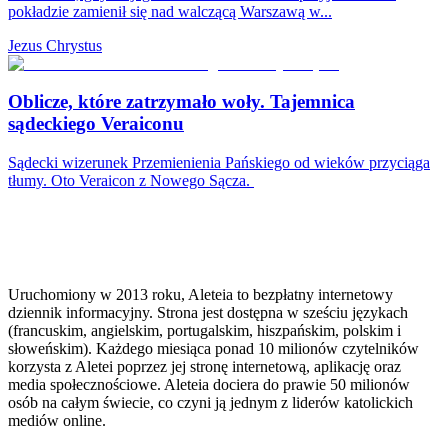
pokładzie zamienił się nad walczącą Warszawą w...
Jezus Chrystus
Oblicze, które zatrzymało woły. Tajemnica
sądeckiego Veraiconu
Sądecki wizerunek Przemienienia Pańskiego od wieków przyciąga
tłumy. Oto Veraicon z Nowego Sącza.
Uruchomiony w 2013 roku, Aleteia to bezpłatny internetowy
dziennik informacyjny. Strona jest dostępna w sześciu językach
(francuskim, angielskim, portugalskim, hiszpańskim, polskim i
słoweńskim). Każdego miesiąca ponad 10 milionów czytelników
korzysta z Aletei poprzez jej stronę internetową, aplikację oraz
media społecznościowe. Aleteia dociera do prawie 50 milionów
osób na całym świecie, co czyni ją jednym z liderów katolickich
mediów online.