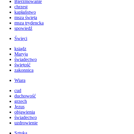
Bierzmowanie
chrzest
kapłaństwo
msza święta
msza trydencka
spowiedź
Święci
ksiądz
Maryja
świadectwo
świętość
zakonnica
Wiara
cud
duchowość
grzech
Jezus
objawienia
świadectwo
uzdrowienie
Sztuka