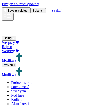
Przejdz do tresci glownej
Szukaj
Edycja
polska
Sekcje
Usługi
Wesprzyj
Rejestr
Wesprzyj
Modlitwa
Menu
Modlitwa
Dobre historie
Duchowość
Styl życia
Pod lupą
Kultura
Aktualności