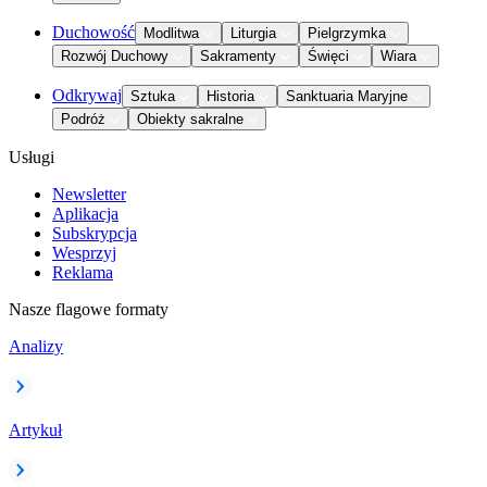
Duchowość
Modlitwa
Liturgia
Pielgrzymka
Rozwój Duchowy
Sakramenty
Święci
Wiara
Odkrywaj
Sztuka
Historia
Sanktuaria Maryjne
Podróż
Obiekty sakralne
Usługi
Newsletter
Aplikacja
Subskrypcja
Wesprzyj
Reklama
Nasze flagowe formaty
Analizy
Artykuł