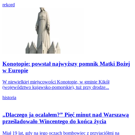
rekord
Konotopie: powstał najwyższy pomnik Matki Bożej
w Europie
W niewielkiej miejscowości Konotopie, w gminie Kikół
(województwo kujawsko-pomorskie), tuż przy drodze...
historia
„Dlaczego ja ocalałem?” Pięć minut nad Warszawą
prześladowało Wincentego do końca życia
Miał 19 lat, gdy na jego oczach bombowiec z przyjaciółmi na