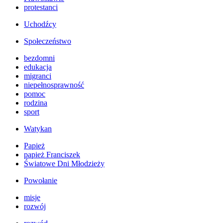
protestanci
Uchodźcy
Społeczeństwo
bezdomni
edukacja
migranci
niepełnosprawność
pomoc
rodzina
sport
Watykan
Papież
papież Franciszek
Światowe Dni Młodzieży
Powołanie
misje
rozwój