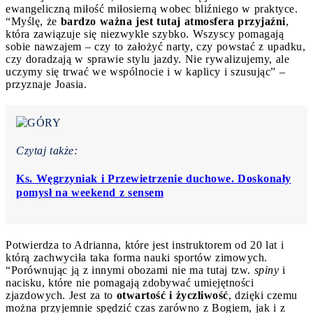
ewangeliczną miłość miłosierną wobec bliźniego w praktyce.
“Myślę, że
bardzo ważna jest tutaj atmosfera przyjaźni
,
która zawiązuje się niezwykle szybko. Wszyscy pomagają
sobie nawzajem – czy to założyć narty, czy powstać z upadku,
czy doradzają w sprawie stylu jazdy. Nie rywalizujemy, ale
uczymy się trwać we wspólnocie i w kaplicy i szusując” –
przyznaje Joasia.
Czytaj także:
Ks. Węgrzyniak i Przewietrzenie duchowe. Doskonały
pomysł na weekend z sensem
Potwierdza to Adrianna, które jest instruktorem od 20 lat i
którą zachwyciła taka forma nauki sportów zimowych.
“Porównując ją z innymi obozami nie ma tutaj tzw.
spiny
i
nacisku, które nie pomagają zdobywać umiejętności
zjazdowych. Jest za to
otwartość i życzliwość
, dzięki czemu
można przyjemnie spędzić czas zarówno z Bogiem, jak i z