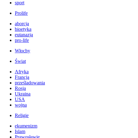
sport
Prolife
aborcja
bioetyka
eutanazja
pro-life
Włochy
Świat
Afryka
Francja
prześladowania
Rosja
Ukraina
USA
wojna
Religie
ekumenizm
Islam
Prawosławie