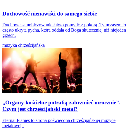
Duchowość nienawiści do samego siebie
Duchowe samobiczowanie łatwo pomylić z pokorą. Tymczasem to
często ukryta pycha, która oddala od Boga skuteczniej niż niejeden
grzech.
muzyka chrześcijańska
„Organy kościelne potrafią zabrzmieć mrocznie”.
Czym jest chrześcijański metal?
Eternal Flames to strona poświęcona chrześcijańskiej muzyce
metalowej.