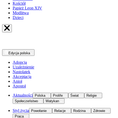
Kościół
Papież Leon XIV
Modlitwa
Dzieci
Edycja
polska
Adopcja
Uzależnienie
Nastolatek
Akceptacja
Anioł
Apostoł
Aktualności
Polska
Prolife
Świat
Religie
Społeczeństwo
Watykan
Styl życia
Powołanie
Relacje
Rodzina
Zdrowie
Praca