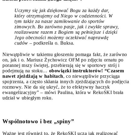
Uczymy się jak dziękować Bogu za każdy dar,
który otrzymujemy od Niego w codzienności. W
tym także za nasze zamiłowanie do sportów
zimowych. Bo zarówno pasje, jak i zwykłe sprawy,
realizowane razem z Bogiem są pełniejsze i dzięki
Jego obecności możemy oczekiwać naprawdę
cudów
– podkreśla o. Buksa.
Niewątpliwie w takiemu głoszeniu pomaga fakt, że zarówno
on, jak i o. Mariusz Żychowicz OFM po zdjęciu ornatu po
porannej mszy świętej, przebierają się w sportowy strój i
podejmują na stoku…
obowiązki instruktorów! “Czasem
nawet zjeżdżają w habitach
, co niewątpliwie przyciąga
spojrzenia, a często skłania innych zjeżdżających do podjęcia
rozmowy. Nie da się ukryć, że to efektywny haczyk
ewangelizacyjny” – mówi Paulina, która w RekoSKI brała
udział w ubiegłym roku.
Wspólnotowo i bez „spiny”
Ważne jest również to, że RekoSKI uczą jak realizować