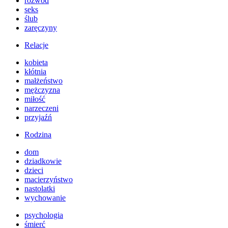
rozwód
seks
ślub
zaręczyny
Relacje
kobieta
kłótnia
małżeństwo
mężczyzna
miłość
narzeczeni
przyjaźń
Rodzina
dom
dziadkowie
dzieci
macierzyństwo
nastolatki
wychowanie
psychologia
śmierć