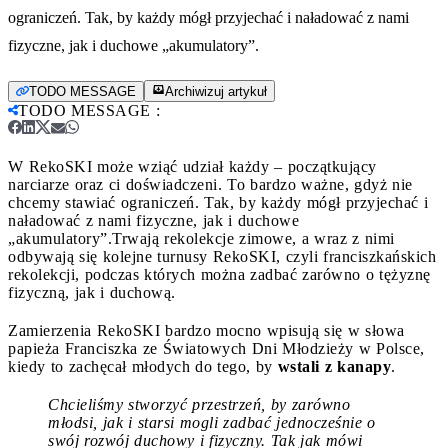
ograniczeń. Tak, by każdy mógł przyjechać i naładować z nami
fizyczne, jak i duchowe „akumulatory”.
TODO MESSAGE
Archiwizuj artykuł
TODO MESSAGE
:
W RekoSKI może wziąć udział każdy – początkujący
narciarze oraz ci doświadczeni. To bardzo ważne, gdyż nie
chcemy stawiać ograniczeń. Tak, by każdy mógł przyjechać i
naładować z nami fizyczne, jak i duchowe
„akumulatory”.
Trwają rekolekcje zimowe, a wraz z nimi
odbywają się kolejne turnusy RekoSKI, czyli franciszkańskich
rekolekcji, podczas których można zadbać zarówno o tężyznę
fizyczną, jak i duchową.
Zamierzenia RekoSKI bardzo mocno wpisują się w słowa
papieża Franciszka ze Światowych Dni Młodzieży w Polsce,
kiedy to zachęcał młodych do tego, by
wstali z kanapy
.
Chcieliśmy stworzyć przestrzeń, by zarówno
młodsi, jak i starsi mogli zadbać jednocześnie o
swój rozwój duchowy i fizyczny. Tak jak mówi