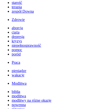
starość
terapia
zespół Downa
Zdrowie
aborcja
ciąża
depresja
kryzys
niepełnosprawność
pomoc
poród
Praca
pieniądze
wakacje
Modlitwa
biblia
modlitwa
modlitwy na różne okazje
nowenna