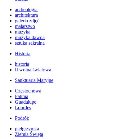
archeologia
architektura
galeria zdjęć
malarstwo
muzyka
muzyka dawna
sztuka sakralna
Historia
historia
II wojna światowa
Sanktuaria Maryjne
Częstochowa
Fatima
Guadalupe
Lourdes
Podróż
pielgrzymka
Ziemia Święta