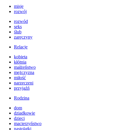
misje
rozwój
rozwód
seks
ślub
zaręczyny
Relacje
kobieta
kłótnia
małżeństwo
mężczyzna
miłość
narzeczeni
przyjaźń
Rodzina
dom
dziadkowie
dzieci
macierzyństwo
nastolatki