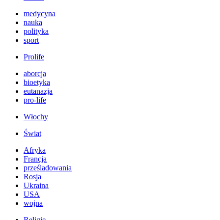
medycyna
nauka
polityka
sport
Prolife
aborcja
bioetyka
eutanazja
pro-life
Włochy
Świat
Afryka
Francja
prześladowania
Rosja
Ukraina
USA
wojna
Religie