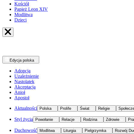
Kościół
Papież Leon XIV
Modlitwa
Dzieci
Edycja
polska
Adopcja
Uzależnienie
Nastolatek
Akceptacja
Anioł
Apostoł
Aktualności
Polska
Prolife
Świat
Religie
Społecz
Styl życia
Powołanie
Relacje
Rodzina
Zdrowie
Pr
Duchowość
Modlitwa
Liturgia
Pielgrzymka
Rozwój Du