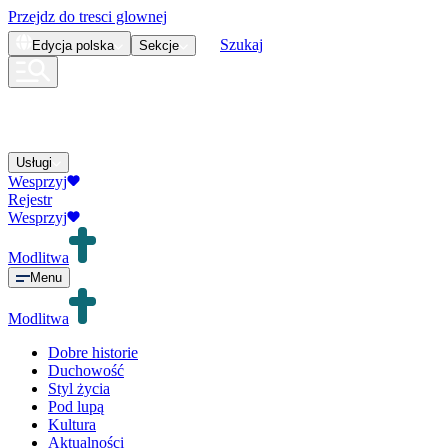
Przejdz do tresci glownej
Szukaj
Edycja
polska
Sekcje
Usługi
Wesprzyj
Rejestr
Wesprzyj
Modlitwa
Menu
Modlitwa
Dobre historie
Duchowość
Styl życia
Pod lupą
Kultura
Aktualności