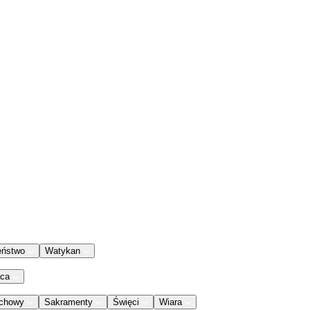
eństwo
Watykan
aca
chowy
Sakramenty
Święci
Wiara