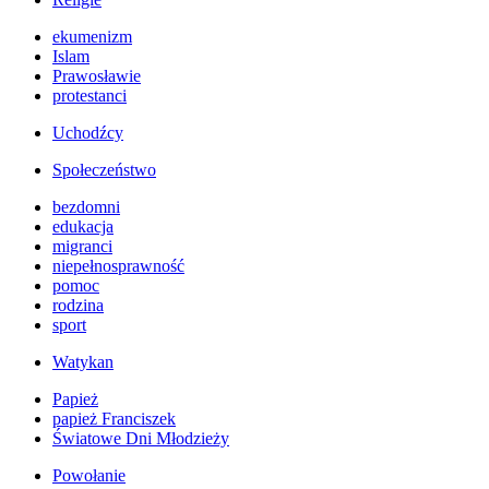
ekumenizm
Islam
Prawosławie
protestanci
Uchodźcy
Społeczeństwo
bezdomni
edukacja
migranci
niepełnosprawność
pomoc
rodzina
sport
Watykan
Papież
papież Franciszek
Światowe Dni Młodzieży
Powołanie