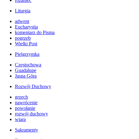
różaniec
Liturgia
adwent
Eucharystia
komentarz do Pisma
pogrzeb
Wielki Post
Pielgrzymka
Częstochowa
Guadalupe
Jasna Góra
Rozwój Duchowy
grzech
nawrócenie
powołanie
rozwój duchowy
wiara
Sakramenty