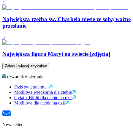
4
Największa rzeźba św. Charbela niesie ze sobą ważne
przesłanie
5
Największa figura Maryi na świecie [zdjęcia]
Załaduj więcej artykułów
czwartek 6 sierpnia
Dziś świętujemy...
Modlitwa wieczorna dla ciebie
Cytat z Biblii dla ciebie na dziś
Modlitwa dla ciebie na dziś
Newsletter