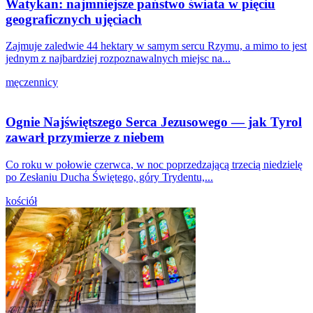
Watykan: najmniejsze państwo świata w pięciu
geograficznych ujęciach
Zajmuje zaledwie 44 hektary w samym sercu Rzymu, a mimo to jest
jednym z najbardziej rozpoznawalnych miejsc na...
męczennicy
Ognie Najświętszego Serca Jezusowego — jak Tyrol
zawarł przymierze z niebem
Co roku w połowie czerwca, w noc poprzedzającą trzecią niedzielę
po Zesłaniu Ducha Świętego, góry Trydentu,...
kościół