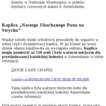
domów w Oudezijds Voorburgwa, w pobliżu
dzielnicy czerwonych latarni w Amsterdamie.
Kaplica „Naszego Ukochanego Pana na
Strychu”
Wąskie schody klatki schodowej prowadziły do organów w
tylnej części dwupiętrowej kaplicy. W jej ścianie po lewej
stronie ołtarza znajdowała się wyciągana ambona.
Kaplica
mogła pomieścić aż 150 osób i była ważnym miejscem dla
prześladowanej katolickiej ludności
w Amsterdamie w dobie
reformacji.
Courtesy of MUSEUM ONS’ LIEVE HEER OP SOLDER
Tajna kaplica była ważnym miejscem kultu dla
prześladowanej katolickiej ludności Amsterdamu
czasów reformacji.
Dziś można zwiedzać tę zmyślnie ukrytą kaplicę, znaną jako