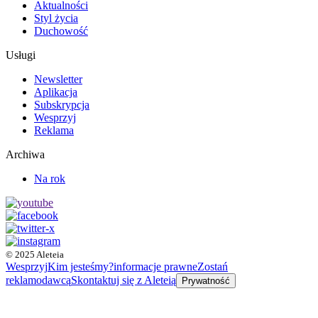
Aktualności
Styl życia
Duchowość
Usługi
Newsletter
Aplikacja
Subskrypcja
Wesprzyj
Reklama
Archiwa
Na rok
© 2025 Aleteia
Wesprzyj
Kim jesteśmy?
informacje prawne
Zostań
reklamodawcą
Skontaktuj się z Aleteią
Prywatność