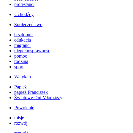
protestanci
Uchodźcy
Społeczeństwo
bezdomni
edukacja
migranci
niepełnosprawność
pomoc
rodzina
sport
Watykan
Papież
papież Franciszek
Światowe Dni Młodzieży
Powołanie
misje
rozwój