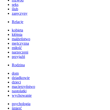
rozwód
seks
ślub
zaręczyny
Relacje
kobieta
kłótnia
małżeństwo
mężczyzna
miłość
narzeczeni
przyjaźń
Rodzina
dom
dziadkowie
dzieci
macierzyństwo
nastolatki
wychowanie
psychologia
śmierć