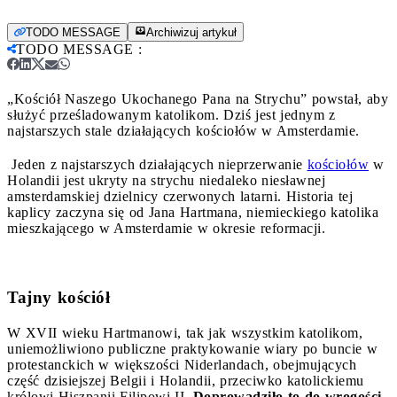
TODO MESSAGE
Archiwizuj artykuł
TODO MESSAGE
:
„Kościół Naszego Ukochanego Pana na Strychu” powstał, aby
służyć prześladowanym katolikom. Dziś jest jednym z
najstarszych stale działających kościołów w Amsterdamie.
Jeden z najstarszych działających nieprzerwanie
kościołów
w
Holandii jest ukryty na strychu niedaleko niesławnej
amsterdamskiej dzielnicy czerwonych latarni. Historia tej
kaplicy zaczyna się od Jana Hartmana, niemieckiego katolika
mieszkającego w Amsterdamie w okresie reformacji.
Tajny kościół
W XVII wieku Hartmanowi, tak jak wszystkim katolikom,
uniemożliwiono publiczne praktykowanie wiary po buncie w
protestanckich w większości Niderlandach, obejmujących
część dzisiejszej Belgii i Holandii, przeciwko katolickiemu
królowi Hiszpanii Filipowi II.
Doprowadziło to do wrogości