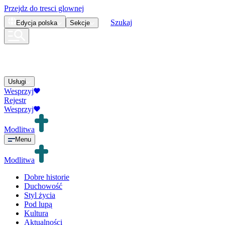
Przejdz do tresci glownej
Szukaj
Edycja
polska
Sekcje
Usługi
Wesprzyj
Rejestr
Wesprzyj
Modlitwa
Menu
Modlitwa
Dobre historie
Duchowość
Styl życia
Pod lupą
Kultura
Aktualności