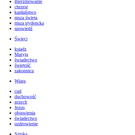
Bierzmowanie
chrzest
kapłaństwo
msza święta
msza trydencka
spowiedź
Święci
ksiądz
Maryja
świadectwo
świętość
zakonnica
Wiara
cud
duchowość
grzech
Jezus
objawienia
świadectwo
uzdrowienie
Sztuka