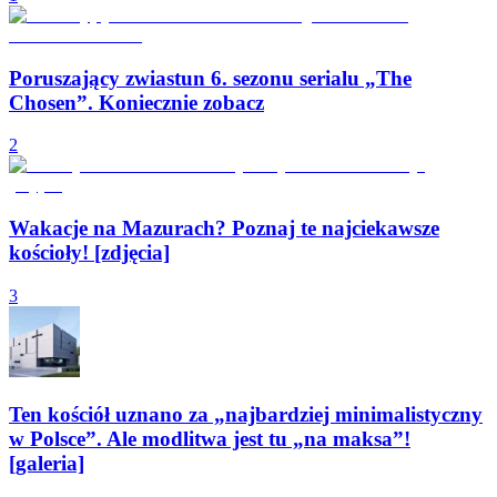
Poruszający zwiastun 6. sezonu serialu „The
Chosen”. Koniecznie zobacz
2
Wakacje na Mazurach? Poznaj te najciekawsze
kościoły! [zdjęcia]
3
Ten kościół uznano za „najbardziej minimalistyczny
w Polsce”. Ale modlitwa jest tu „na maksa”!
[galeria]