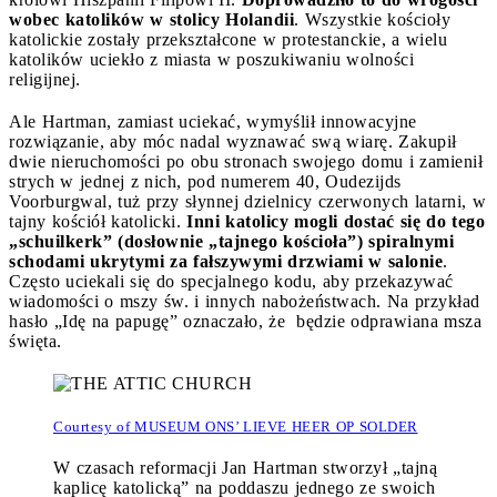
wobec katolików w stolicy Holandii
. Wszystkie kościoły
katolickie zostały przekształcone w protestanckie, a wielu
katolików uciekło z miasta w poszukiwaniu wolności
religijnej.
Ale Hartman, zamiast uciekać, wymyślił innowacyjne
rozwiązanie, aby móc nadal wyznawać swą wiarę. Zakupił
dwie nieruchomości po obu stronach swojego domu i zamienił
strych w jednej z nich, pod numerem 40, Oudezijds
Voorburgwal, tuż przy słynnej dzielnicy czerwonych latarni, w
tajny kościół katolicki.
Inni katolicy mogli dostać się do tego
„schuilkerk” (dosłownie „tajnego kościoła”) spiralnymi
schodami ukrytymi za fałszywymi drzwiami w salonie
.
Często uciekali się do specjalnego kodu, aby przekazywać
wiadomości o mszy św. i innych nabożeństwach. Na przykład
hasło „Idę na papugę” oznaczało, że będzie odprawiana msza
święta.
Courtesy of MUSEUM ONS’ LIEVE HEER OP SOLDER
W czasach reformacji Jan Hartman stworzył „tajną
kaplicę katolicką” na poddaszu jednego ze swoich