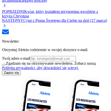
architektura
ciekawe kościoły
POPRZEDNI
Kwiat, który kształtem przypomina gwoździe z
krzyża Chrystusa
NASTĘPNY
Cytat z Pisma Świętego dla Ciebie na dziś [27 marca]
Newsletter
Otrzymuj Aleteia codziennie w swojej skrzynce e-mail.
Twój adres e-mail
Zgadzam się na otrzymywanie newslettera. Zobacz naszą
Polityka prywatności, aby dowiedzieć się więcej.
Zapisz się