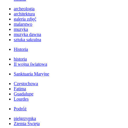
archeologia
architektura
galeria zdjęć
malarstwo
muzyka
muzyka dawna
sztuka sakralna
Historia
historia
II wojna światowa
Sanktuaria Maryjne
Częstochowa
Fatima
Guadalupe
Lourdes
Podróż
pielgrzymka
Ziemia Święta