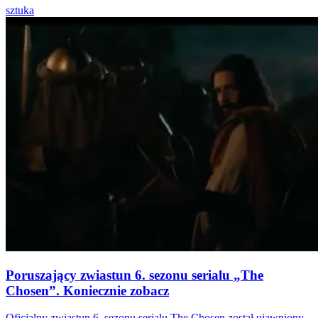
sztuka
Poruszający zwiastun 6. sezonu serialu „The
Chosen”. Koniecznie zobacz
Oficjalny zwiastun 6. sezonu serialu The Chosen został ujawniony