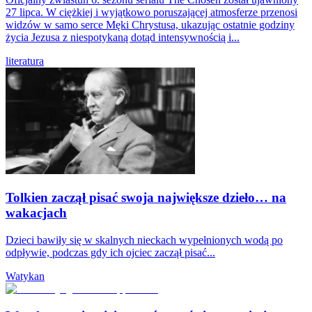
27 lipca. W ciężkiej i wyjątkowo poruszającej atmosferze przenosi
widzów w samo serce Męki Chrystusa, ukazując ostatnie godziny
życia Jezusa z niespotykaną dotąd intensywnością i...
literatura
Tolkien zaczął pisać swoja największe dzieło… na
wakacjach
Dzieci bawiły się w skalnych nieckach wypełnionych wodą po
odpływie, podczas gdy ich ojciec zaczął pisać...
Watykan