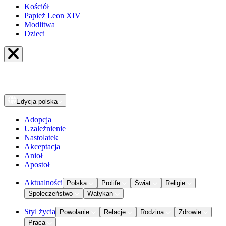
Kościół
Papież Leon XIV
Modlitwa
Dzieci
Edycja
polska
Adopcja
Uzależnienie
Nastolatek
Akceptacja
Anioł
Apostoł
Aktualności
Polska
Prolife
Świat
Religie
Społeczeństwo
Watykan
Styl życia
Powołanie
Relacje
Rodzina
Zdrowie
Praca