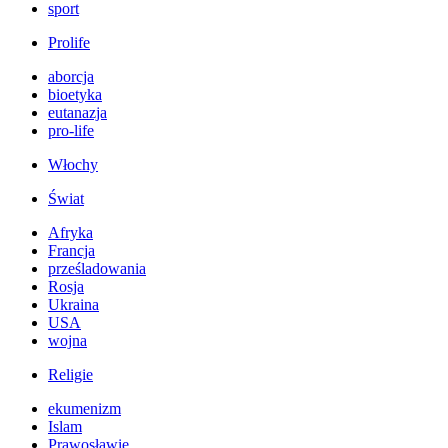
sport
Prolife
aborcja
bioetyka
eutanazja
pro-life
Włochy
Świat
Afryka
Francja
prześladowania
Rosja
Ukraina
USA
wojna
Religie
ekumenizm
Islam
Prawosławie