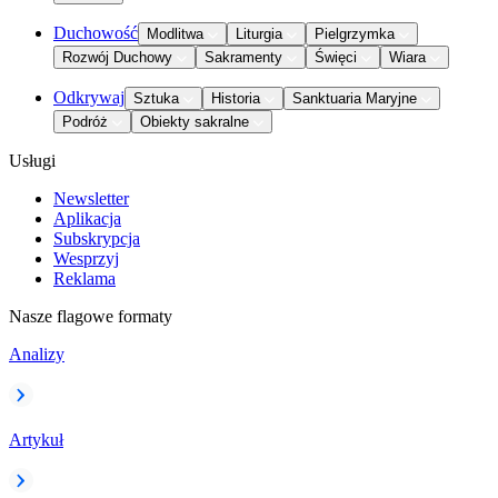
Duchowość
Modlitwa
Liturgia
Pielgrzymka
Rozwój Duchowy
Sakramenty
Święci
Wiara
Odkrywaj
Sztuka
Historia
Sanktuaria Maryjne
Podróż
Obiekty sakralne
Usługi
Newsletter
Aplikacja
Subskrypcja
Wesprzyj
Reklama
Nasze flagowe formaty
Analizy
Artykuł