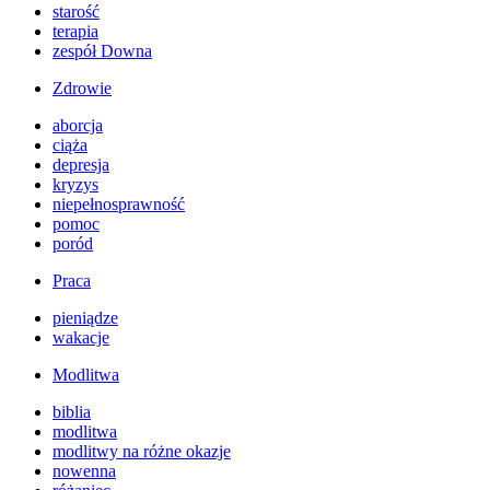
starość
terapia
zespół Downa
Zdrowie
aborcja
ciąża
depresja
kryzys
niepełnosprawność
pomoc
poród
Praca
pieniądze
wakacje
Modlitwa
biblia
modlitwa
modlitwy na różne okazje
nowenna