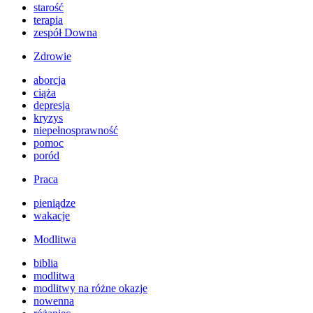
starość
terapia
zespół Downa
Zdrowie
aborcja
ciąża
depresja
kryzys
niepełnosprawność
pomoc
poród
Praca
pieniądze
wakacje
Modlitwa
biblia
modlitwa
modlitwy na różne okazje
nowenna