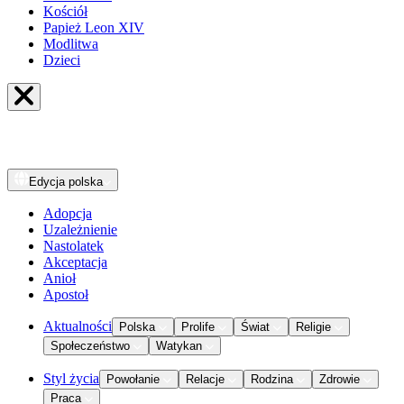
Kościół
Papież Leon XIV
Modlitwa
Dzieci
Edycja
polska
Adopcja
Uzależnienie
Nastolatek
Akceptacja
Anioł
Apostoł
Aktualności
Polska
Prolife
Świat
Religie
Społeczeństwo
Watykan
Styl życia
Powołanie
Relacje
Rodzina
Zdrowie
Praca