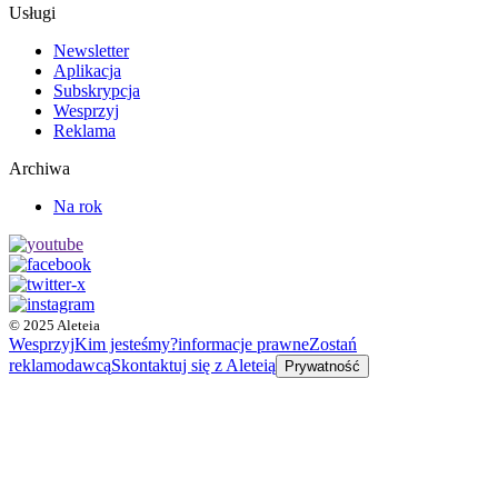
Usługi
Newsletter
Aplikacja
Subskrypcja
Wesprzyj
Reklama
Archiwa
Na rok
© 2025 Aleteia
Wesprzyj
Kim jesteśmy?
informacje prawne
Zostań
reklamodawcą
Skontaktuj się z Aleteią
Prywatność