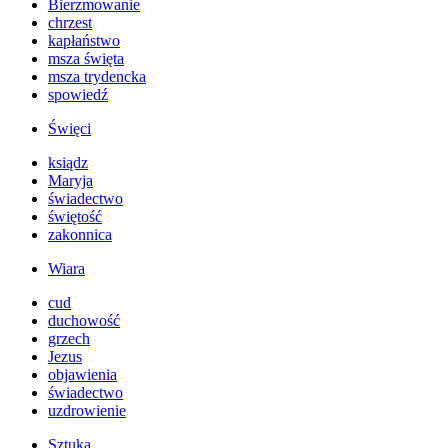
Bierzmowanie
chrzest
kapłaństwo
msza święta
msza trydencka
spowiedź
Święci
ksiądz
Maryja
świadectwo
świętość
zakonnica
Wiara
cud
duchowość
grzech
Jezus
objawienia
świadectwo
uzdrowienie
Sztuka