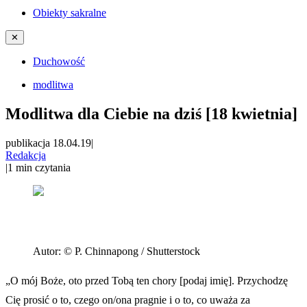
Obiekty sakralne
✕
Duchowość
modlitwa
Modlitwa dla Ciebie na dziś [18 kwietnia]
publikacja 18.04.19
|
Redakcja
|
1
min czytania
Autor:
© P. Chinnapong / Shutterstock
„O mój Boże, oto przed Tobą ten chory [podaj imię]. Przychodzę
Cię prosić o to, czego on/ona pragnie i o to, co uważa za