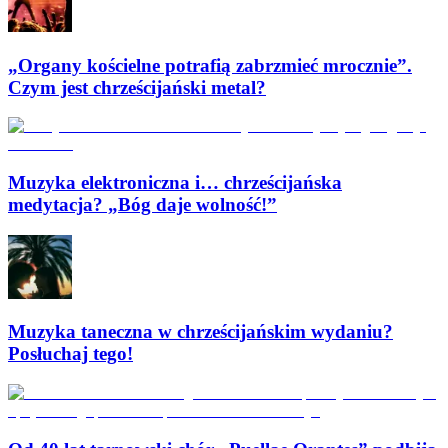
„Organy kościelne potrafią zabrzmieć mrocznie”.
Czym jest chrześcijański metal?
Muzyka elektroniczna i… chrześcijańska
medytacja? „Bóg daje wolność!”
Muzyka taneczna w chrześcijańskim wydaniu?
Posłuchaj tego!