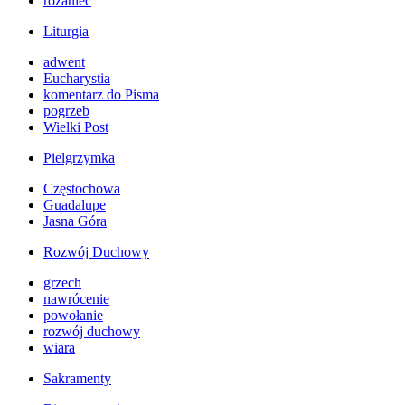
różaniec
Liturgia
adwent
Eucharystia
komentarz do Pisma
pogrzeb
Wielki Post
Pielgrzymka
Częstochowa
Guadalupe
Jasna Góra
Rozwój Duchowy
grzech
nawrócenie
powołanie
rozwój duchowy
wiara
Sakramenty