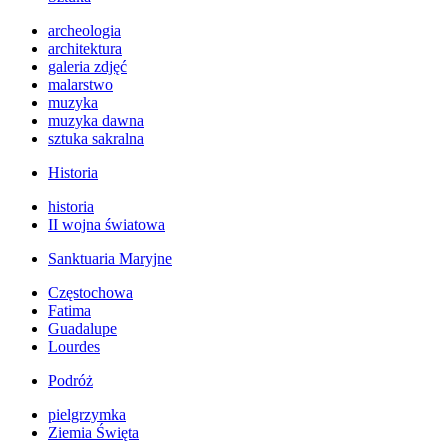
archeologia
architektura
galeria zdjęć
malarstwo
muzyka
muzyka dawna
sztuka sakralna
Historia
historia
II wojna światowa
Sanktuaria Maryjne
Częstochowa
Fatima
Guadalupe
Lourdes
Podróż
pielgrzymka
Ziemia Święta