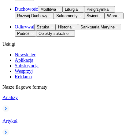
Duchowość
Modlitwa
Liturgia
Pielgrzymka
Rozwój Duchowy
Sakramenty
Święci
Wiara
Odkrywaj
Sztuka
Historia
Sanktuaria Maryjne
Podróż
Obiekty sakralne
Usługi
Newsletter
Aplikacja
Subskrypcja
Wesprzyj
Reklama
Nasze flagowe formaty
Analizy
Artykuł