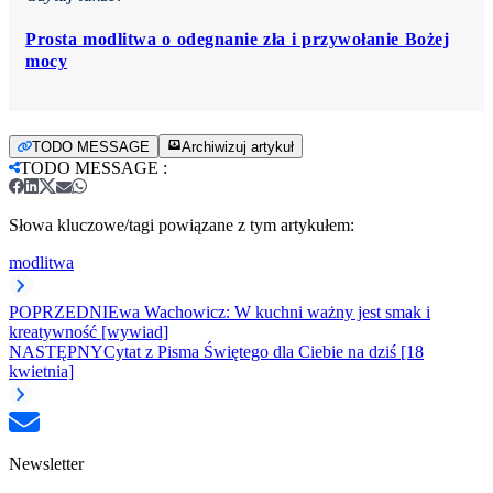
Prosta modlitwa o odegnanie zła i przywołanie Bożej
mocy
TODO MESSAGE
Archiwizuj artykuł
TODO MESSAGE
:
Słowa kluczowe/tagi powiązane z tym artykułem:
modlitwa
POPRZEDNI
Ewa Wachowicz: W kuchni ważny jest smak i
kreatywność [wywiad]
NASTĘPNY
Cytat z Pisma Świętego dla Ciebie na dziś [18
kwietnia]
Newsletter