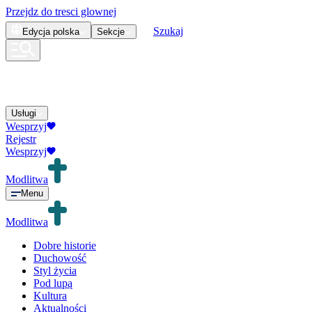
Przejdz do tresci glownej
Szukaj
Edycja
polska
Sekcje
Usługi
Wesprzyj
Rejestr
Wesprzyj
Modlitwa
Menu
Modlitwa
Dobre historie
Duchowość
Styl życia
Pod lupą
Kultura
Aktualności