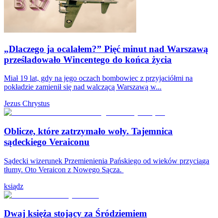
„Dlaczego ja ocalałem?” Pięć minut nad Warszawą
prześladowało Wincentego do końca życia
Miał 19 lat, gdy na jego oczach bombowiec z przyjaciółmi na
pokładzie zamienił się nad walczącą Warszawą w...
Jezus Chrystus
Oblicze, które zatrzymało woły. Tajemnica
sądeckiego Veraiconu
Sądecki wizerunek Przemienienia Pańskiego od wieków przyciąga
tłumy. Oto Veraicon z Nowego Sącza.
ksiądz
Dwaj księża stojący za Śródziemiem