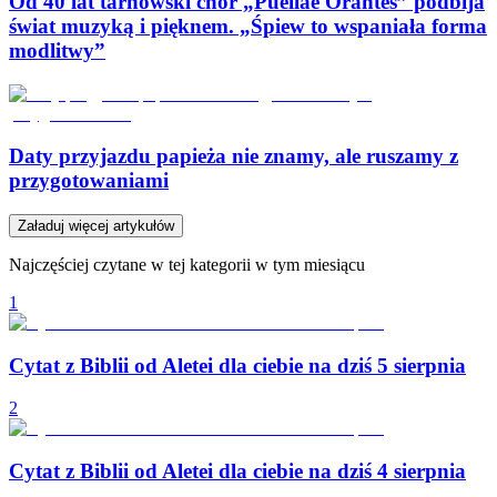
Od 40 lat tarnowski chór „Puellae Orantes” podbija
świat muzyką i pięknem. „Śpiew to wspaniała forma
modlitwy”
Daty przyjazdu papieża nie znamy, ale ruszamy z
przygotowaniami
Załaduj więcej artykułów
Najczęściej czytane w tej kategorii w tym miesiącu
1
Cytat z Biblii od Aletei dla ciebie na dziś 5 sierpnia
2
Cytat z Biblii od Aletei dla ciebie na dziś 4 sierpnia