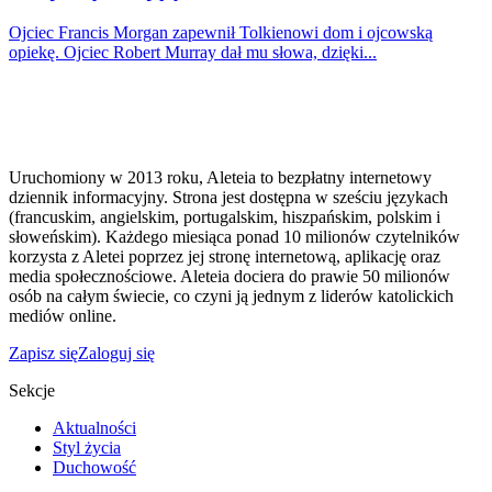
Ojciec Francis Morgan zapewnił Tolkienowi dom i ojcowską
opiekę. Ojciec Robert Murray dał mu słowa, dzięki...
Uruchomiony w 2013 roku, Aleteia to bezpłatny internetowy
dziennik informacyjny. Strona jest dostępna w sześciu językach
(francuskim, angielskim, portugalskim, hiszpańskim, polskim i
słoweńskim). Każdego miesiąca ponad 10 milionów czytelników
korzysta z Aletei poprzez jej stronę internetową, aplikację oraz
media społecznościowe. Aleteia dociera do prawie 50 milionów
osób na całym świecie, co czyni ją jednym z liderów katolickich
mediów online.
Zapisz się
Zaloguj się
Sekcje
Aktualności
Styl życia
Duchowość