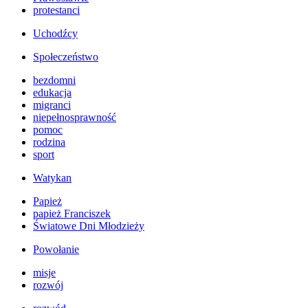
protestanci
Uchodźcy
Społeczeństwo
bezdomni
edukacja
migranci
niepełnosprawność
pomoc
rodzina
sport
Watykan
Papież
papież Franciszek
Światowe Dni Młodzieży
Powołanie
misje
rozwój