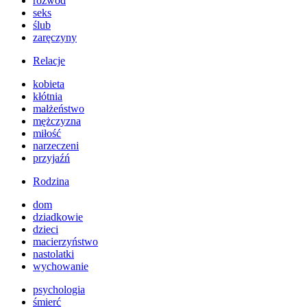
rozwód
seks
ślub
zaręczyny
Relacje
kobieta
kłótnia
małżeństwo
mężczyzna
miłość
narzeczeni
przyjaźń
Rodzina
dom
dziadkowie
dzieci
macierzyństwo
nastolatki
wychowanie
psychologia
śmierć