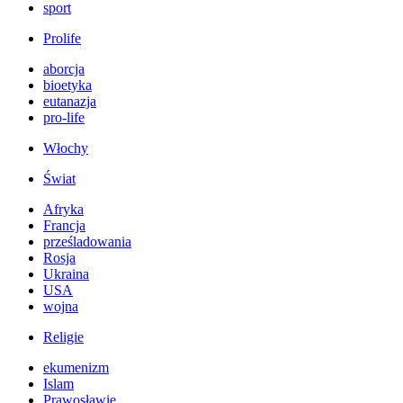
sport
Prolife
aborcja
bioetyka
eutanazja
pro-life
Włochy
Świat
Afryka
Francja
prześladowania
Rosja
Ukraina
USA
wojna
Religie
ekumenizm
Islam
Prawosławie