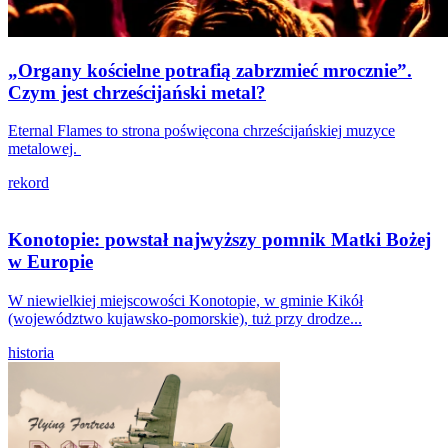
„Organy kościelne potrafią zabrzmieć mrocznie”.
Czym jest chrześcijański metal?
Eternal Flames to strona poświęcona chrześcijańskiej muzyce
metalowej.
rekord
Konotopie: powstał najwyższy pomnik Matki Bożej
w Europie
W niewielkiej miejscowości Konotopie, w gminie Kikół
(województwo kujawsko-pomorskie), tuż przy drodze...
historia