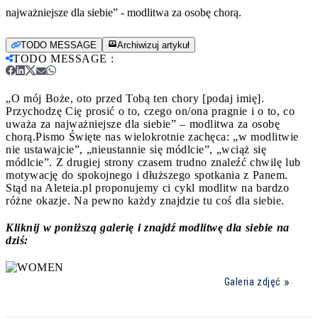
najważniejsze dla siebie” - modlitwa za osobę chorą.
TODO MESSAGE
Archiwizuj artykuł
TODO MESSAGE
:
„O mój Boże, oto przed Tobą ten chory [podaj imię].
Przychodzę Cię prosić o to, czego on/ona pragnie i o to, co
uważa za najważniejsze dla siebie” – modlitwa za osobę
chorą.
Pismo Święte nas wielokrotnie zachęca: „w modlitwie
nie ustawajcie”, „nieustannie się módlcie”, „wciąż się
módlcie”. Z drugiej strony czasem trudno znaleźć chwilę lub
motywację do spokojnego i dłuższego spotkania z Panem.
Stąd na Aleteia.pl proponujemy ci cykl modlitw na bardzo
różne okazje. Na pewno każdy znajdzie tu coś dla siebie.
Kliknij w poniższą galerię i znajdź modlitwę dla siebie na
dziś:
Galeria zdjęć