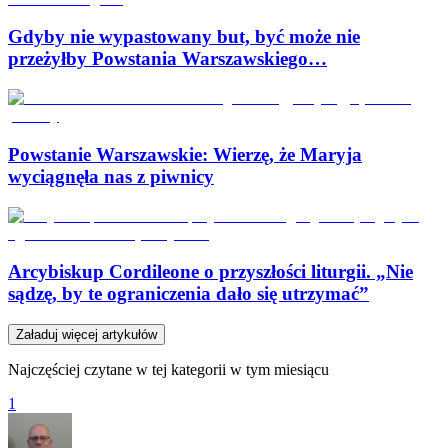
Gdyby nie wypastowany but, być może nie
przeżyłby Powstania Warszawskiego…
Powstanie Warszawskie: Wierzę, że Maryja
wyciągnęła nas z piwnicy
Arcybiskup Cordileone o przyszłości liturgii. „Nie
sądzę, by te ograniczenia dało się utrzymać”
Załaduj więcej artykułów
Najczęściej czytane w tej kategorii w tym miesiącu
1