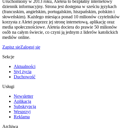
Uruchomiony w 2013 roku, Aleteia to bezpłatny internetowy
dziennik informacyjny. Strona jest dostępna w sześciu językach
(francuskim, angielskim, portugalskim, hiszpańskim, polskim i
słoweńskim). Każdego miesiąca ponad 10 milionów czytelników
korzysta z Aletei poprzez jej stronę internetową, aplikację oraz
media społecznościowe. Aleteia dociera do prawie 50 milionów
osób na całym świecie, co czyni ją jednym z liderów katolickich
mediów online.
Zapisz się
Zaloguj się
Sekcje
Aktualności
Styl życia
Duchowość
Usługi
Newsletter
Aplikacja
Subskrypcja
Wesprzyj
Reklama
Archiwa