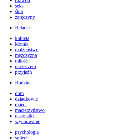
rozwód
seks
ślub
zaręczyny
Relacje
kobieta
kłótnia
małżeństwo
mężczyzna
miłość
narzeczeni
przyjaźń
Rodzina
dom
dziadkowie
dzieci
macierzyństwo
nastolatki
wychowanie
psychologia
śmierć