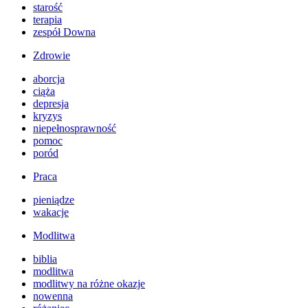
starość
terapia
zespół Downa
Zdrowie
aborcja
ciąża
depresja
kryzys
niepełnosprawność
pomoc
poród
Praca
pieniądze
wakacje
Modlitwa
biblia
modlitwa
modlitwy na różne okazje
nowenna