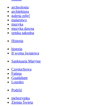
archeologia
architektura
galeria zdjęć
malarstwo
muzyka
muzyka dawna
sztuka sakralna
Historia
historia
II wojna światowa
Sanktuaria Maryjne
Częstochowa
Fatima
Guadalupe
Lourdes
Podróż
pielgrzymka
Ziemia Święta