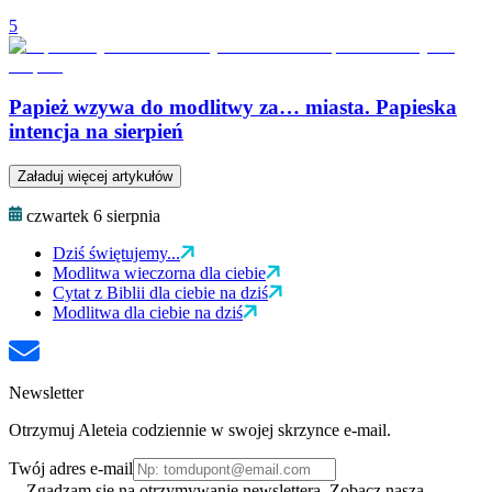
5
Papież wzywa do modlitwy za… miasta. Papieska
intencja na sierpień
Załaduj więcej artykułów
czwartek 6 sierpnia
Dziś świętujemy...
Modlitwa wieczorna dla ciebie
Cytat z Biblii dla ciebie na dziś
Modlitwa dla ciebie na dziś
Newsletter
Otrzymuj Aleteia codziennie w swojej skrzynce e-mail.
Twój adres e-mail
Zgadzam się na otrzymywanie newslettera. Zobacz naszą