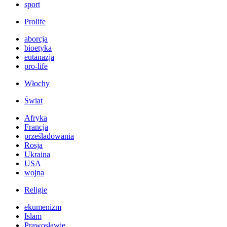
sport
Prolife
aborcja
bioetyka
eutanazja
pro-life
Włochy
Świat
Afryka
Francja
prześladowania
Rosja
Ukraina
USA
wojna
Religie
ekumenizm
Islam
Prawosławie