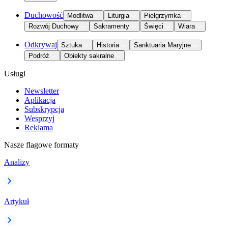
Duchowość
Modlitwa
Liturgia
Pielgrzymka
Rozwój Duchowy
Sakramenty
Święci
Wiara
Odkrywaj
Sztuka
Historia
Sanktuaria Maryjne
Podróż
Obiekty sakralne
Usługi
Newsletter
Aplikacja
Subskrypcja
Wesprzyj
Reklama
Nasze flagowe formaty
Analizy
Artykuł