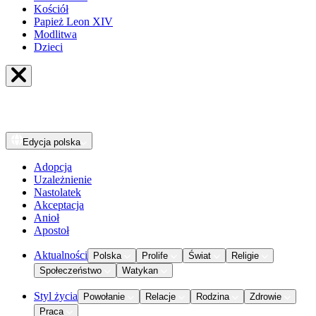
Kościół
Papież Leon XIV
Modlitwa
Dzieci
Edycja
polska
Adopcja
Uzależnienie
Nastolatek
Akceptacja
Anioł
Apostoł
Aktualności
Polska
Prolife
Świat
Religie
Społeczeństwo
Watykan
Styl życia
Powołanie
Relacje
Rodzina
Zdrowie
Praca