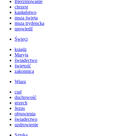
Bierzmowanie
chrzest
kapłaństwo
msza święta
msza trydencka
spowiedź
Święci
ksiądz
Maryja
świadectwo
świętość
zakonnica
Wiara
cud
duchowość
grzech
Jezus
objawienia
świadectwo
uzdrowienie
Sztuka