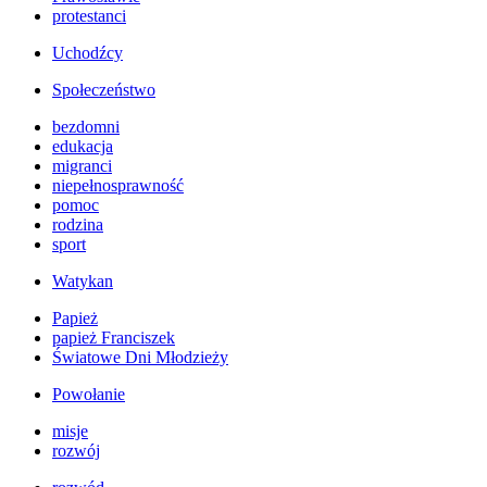
protestanci
Uchodźcy
Społeczeństwo
bezdomni
edukacja
migranci
niepełnosprawność
pomoc
rodzina
sport
Watykan
Papież
papież Franciszek
Światowe Dni Młodzieży
Powołanie
misje
rozwój