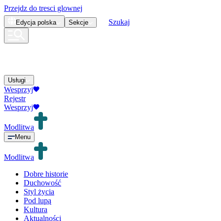
Przejdz do tresci glownej
Szukaj
Edycja
polska
Sekcje
Usługi
Wesprzyj
Rejestr
Wesprzyj
Modlitwa
Menu
Modlitwa
Dobre historie
Duchowość
Styl życia
Pod lupą
Kultura
Aktualności