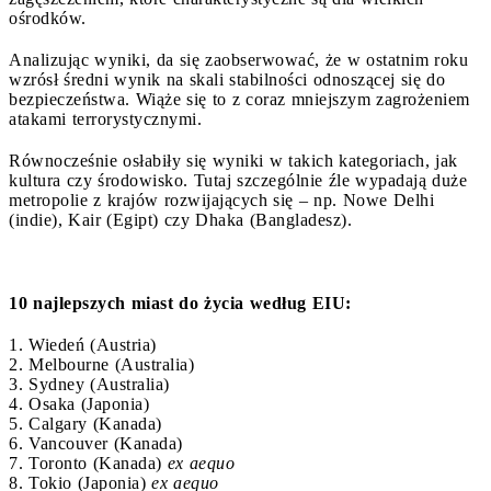
ośrodków.
Analizując wyniki, da się zaobserwować, że w ostatnim roku
wzrósł średni wynik na skali stabilności odnoszącej się do
bezpieczeństwa. Wiąże się to z coraz mniejszym zagrożeniem
atakami terrorystycznymi.
Równocześnie osłabiły się wyniki w takich kategoriach, jak
kultura czy środowisko. Tutaj szczególnie źle wypadają duże
metropolie z krajów rozwijających się – np. Nowe Delhi
(indie), Kair (Egipt) czy Dhaka (Bangladesz).
10 najlepszych miast do życia według EIU:
1. Wiedeń (Austria)
2. Melbourne (Australia)
3. Sydney (Australia)
4. Osaka (Japonia)
5. Calgary (Kanada)
6. Vancouver (Kanada)
7. Toronto (Kanada)
ex aequo
8. Tokio (Japonia)
ex aequo