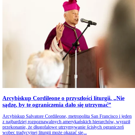
Arcybiskup Cordileone o przyszłości liturgii. „Nie
sądzę, by te ograniczenia dało się utrzymać”
Arcybiskup Salvatore Cordileone, metropolita San Francisco i jeden
z najbardziej rozpoznawalnych amerykańskich hierarchów, wyraził
przekonanie, że długofalowe utrzymywanie ścisłych ograniczeń
wobec tradycyjnej liturgii może okazać się...