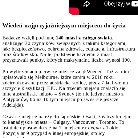
Wiedeń najprzyjaźniejszym miejscem do życia
Badacze wzięli pod lupę
140 miast z całego świata
,
analizując 30 czynników związanych z takimi kategoriami,
jak: bezpieczeństwo, ochrona zdrowia, edukacja, infrastruktura
oraz środowisko. Na tej podstawie każdemu z miast
przyznawali punkty, których maksymalna liczba wynosi 100.
Po wyliczeniach pierwsze miejsce zajął Wiedeń. Tuż za nim
uplasowało się Melbourne, które zanim w 2018 roku
zdetronizowane przez austriacką stolicę, przez 7 lat było na
szczycie klasyfikacji EIU. Na trzecim miejscu znalazło się
inne australijskie miasto – Sydney (to nie jedyne miasto z
Antypodów, bo na 10-tym miejscu pojawiła się jeszcze
Adelajda).
Czwarte miejsce należy do japońskiej Osaki, zaś trzy kolejne
to kanadyjskie miasta – Calgary, Vancouver i Toronto. To
ostatnie uplasowało się na 7. miejscu
ex aequo
z Tokio.
Pozycja nr 9 przypadła innej europejskiej stolicy –