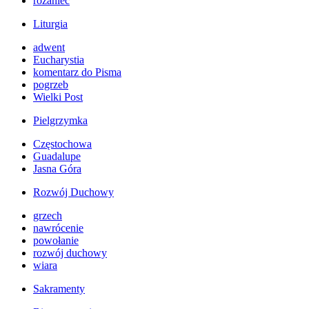
różaniec
Liturgia
adwent
Eucharystia
komentarz do Pisma
pogrzeb
Wielki Post
Pielgrzymka
Częstochowa
Guadalupe
Jasna Góra
Rozwój Duchowy
grzech
nawrócenie
powołanie
rozwój duchowy
wiara
Sakramenty