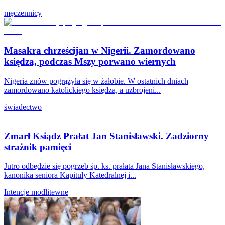
męczennicy
Masakra chrześcijan w Nigerii. Zamordowano
księdza, podczas Mszy porwano wiernych
Nigeria znów pogrążyła się w żałobie. W ostatnich dniach
zamordowano katolickiego księdza, a uzbrojeni...
świadectwo
Zmarł Ksiądz Prałat Jan Stanisławski. Zadziorny
strażnik pamięci
Jutro odbędzie się pogrzeb śp. ks. prałata Jana Stanisławskiego,
kanonika seniora Kapituły Katedralnej i...
Intencje modlitewne