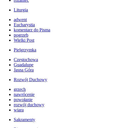
różaniec
Liturgia
adwent
Eucharystia
komentarz do Pisma
pogrzeb
Wielki Post
Pielgrzymka
Częstochowa
Guadalupe
Jasna Góra
Rozwój Duchowy
grzech
nawrócenie
powołanie
rozwój duchowy
wiara
Sakramenty