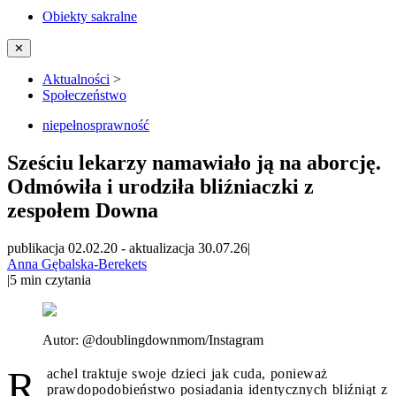
Obiekty sakralne
✕
Aktualności
>
Społeczeństwo
niepełnosprawność
Sześciu lekarzy namawiało ją na aborcję.
Odmówiła i urodziła bliźniaczki z
zespołem Downa
publikacja 02.02.20
-
aktualizacja 30.07.26
|
Anna Gębalska-Berekets
|
5
min czytania
Autor:
@doublingdownmom/Instagram
R
achel traktuje swoje dzieci jak cuda, ponieważ
prawdopodobieństwo posiadania identycznych bliźniąt z