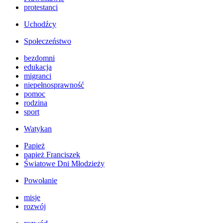
protestanci
Uchodźcy
Społeczeństwo
bezdomni
edukacja
migranci
niepełnosprawność
pomoc
rodzina
sport
Watykan
Papież
papież Franciszek
Światowe Dni Młodzieży
Powołanie
misje
rozwój