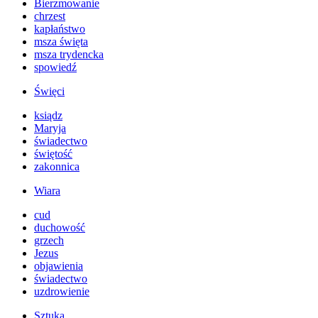
Bierzmowanie
chrzest
kapłaństwo
msza święta
msza trydencka
spowiedź
Święci
ksiądz
Maryja
świadectwo
świętość
zakonnica
Wiara
cud
duchowość
grzech
Jezus
objawienia
świadectwo
uzdrowienie
Sztuka