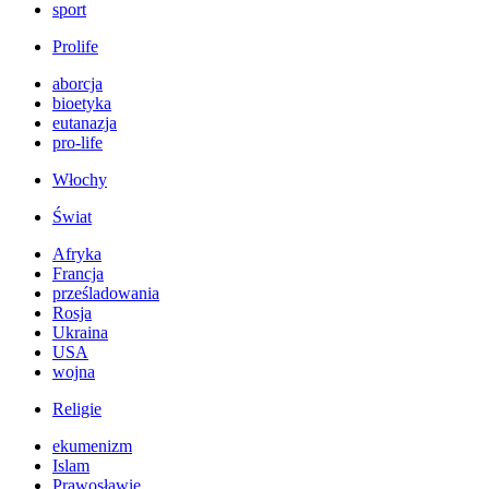
sport
Prolife
aborcja
bioetyka
eutanazja
pro-life
Włochy
Świat
Afryka
Francja
prześladowania
Rosja
Ukraina
USA
wojna
Religie
ekumenizm
Islam
Prawosławie