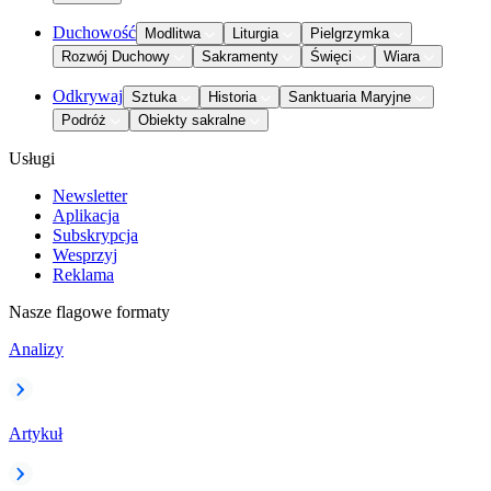
Duchowość
Modlitwa
Liturgia
Pielgrzymka
Rozwój Duchowy
Sakramenty
Święci
Wiara
Odkrywaj
Sztuka
Historia
Sanktuaria Maryjne
Podróż
Obiekty sakralne
Usługi
Newsletter
Aplikacja
Subskrypcja
Wesprzyj
Reklama
Nasze flagowe formaty
Analizy
Artykuł