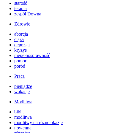
starość
terapia
zespół Downa
Zdrowie
aborcja
ciąża
depresja
kryzys
niepełnosprawność
pomoc
poród
Praca
pieniądze
wakacje
Modlitwa
biblia
modlitwa
modlitwy na różne okazje
nowenna