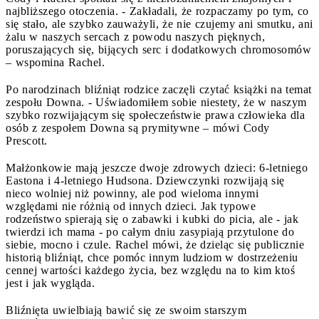
najbliższego otoczenia. - Zakładali, że rozpaczamy po tym, co
się stało, ale szybko zauważyli, że nie czujemy ani smutku, ani
żalu w naszych sercach z powodu naszych pięknych,
poruszających się, bijących serc i dodatkowych chromosomów
– wspomina Rachel.
Po narodzinach bliźniąt rodzice zaczęli czytać książki na temat
zespołu Downa. - Uświadomiłem sobie niestety, że w naszym
szybko rozwijającym się społeczeństwie prawa człowieka dla
osób z zespołem Downa są prymitywne – mówi Cody
Prescott.
Małżonkowie mają jeszcze dwoje zdrowych dzieci: 6-letniego
Eastona i 4-letniego Hudsona. Dziewczynki rozwijają się
nieco wolniej niż powinny, ale pod wieloma innymi
względami nie różnią od innych dzieci. Jak typowe
rodzeństwo spierają się o zabawki i kubki do picia, ale - jak
twierdzi ich mama - po całym dniu zasypiają przytulone do
siebie, mocno i czule. Rachel mówi, że dzieląc się publicznie
historią bliźniąt, chce pomóc innym ludziom w dostrzeżeniu
cennej wartości każdego życia, bez względu na to kim ktoś
jest i jak wygląda.
Bliźnięta uwielbiają bawić się ze swoim starszym