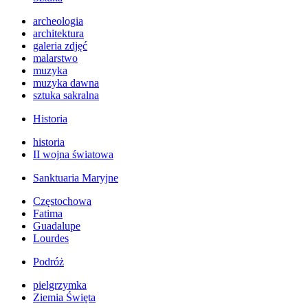
archeologia
architektura
galeria zdjęć
malarstwo
muzyka
muzyka dawna
sztuka sakralna
Historia
historia
II wojna światowa
Sanktuaria Maryjne
Częstochowa
Fatima
Guadalupe
Lourdes
Podróż
pielgrzymka
Ziemia Święta