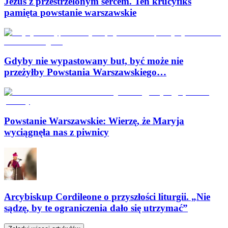
Jezus z przestrzelonym sercem. Ten krucyfiks
pamięta powstanie warszawskie
Gdyby nie wypastowany but, być może nie
przeżyłby Powstania Warszawskiego…
Powstanie Warszawskie: Wierzę, że Maryja
wyciągnęła nas z piwnicy
Arcybiskup Cordileone o przyszłości liturgii. „Nie
sądzę, by te ograniczenia dało się utrzymać”