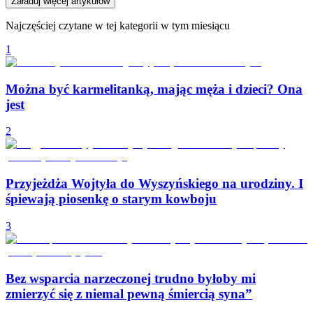
Załaduj więcej artykułów
Najczęściej czytane w tej kategorii w tym miesiącu
1
Można być karmelitanką, mając męża i dzieci? Ona
jest
2
Przyjeżdża Wojtyła do Wyszyńskiego na urodziny. I
śpiewają piosenkę o starym kowboju
3
Bez wsparcia narzeczonej trudno byłoby mi
zmierzyć się z niemal pewną śmiercią syna”