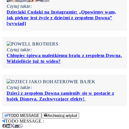
Czytaj także:
Dzieciaki Cudaki na Instagramie: „Opowiemy wam,
jak piękne jest życie z dziećmi z zespołem Downa”
[wywiad]
Czytaj także:
Chłopiec śpiewa maleńkiemu bratu z zespołem Downa.
Widzieliście już to wideo?
Czytaj także:
Dzieci z zespołem Downa zamieniły się w postacie z
bajek Disneya. Zachwycające efekty!
TODO MESSAGE
Archiwizuj artykuł
TODO MESSAGE
: