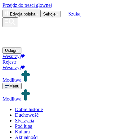
Przejdz do tresci glownej
Szukaj
Edycja
polska
Sekcje
Usługi
Wesprzyj
Rejestr
Wesprzyj
Modlitwa
Menu
Modlitwa
Dobre historie
Duchowość
Styl życia
Pod lupą
Kultura
Aktualności