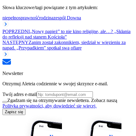
Słowa kluczowe/tagi powiązane z tym artykułem:
niepełnosprawność
rodzina
zespół Downa
POPRZEDNI
„Nowy papież” to nie kino religijne, ale…? „Skłania
do refleksji nad stanem Kościoła”
NASTĘPNY
Zanim został zakonnikiem, siedział w więzieniu za
napad. „Przypadkiem” spotkał swą ofiarę
Newsletter
Otrzymuj Aleteia codziennie w swojej skrzynce e-mail.
Twój adres e-mail
Zgadzam się na otrzymywanie newslettera. Zobacz naszą
Polityka prywatności, aby dowiedzieć się więcej.
Zapisz się