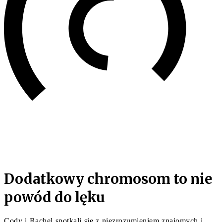
Dodatkowy chromosom to nie
powód do lęku
Cody i Rachel spotkali się z niezrozumieniem znajomych i