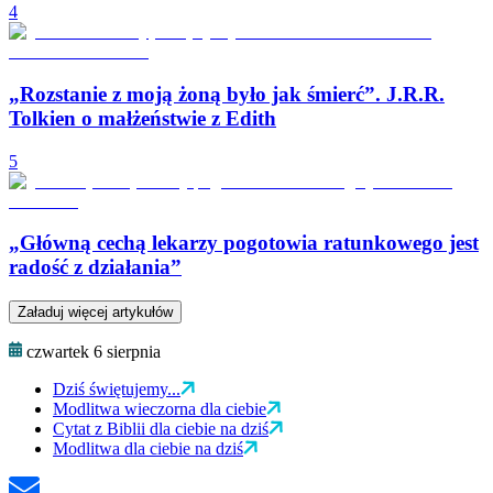
4
„Rozstanie z moją żoną było jak śmierć”. J.R.R.
Tolkien o małżeństwie z Edith
5
„Główną cechą lekarzy pogotowia ratunkowego jest
radość z działania”
Załaduj więcej artykułów
czwartek 6 sierpnia
Dziś świętujemy...
Modlitwa wieczorna dla ciebie
Cytat z Biblii dla ciebie na dziś
Modlitwa dla ciebie na dziś