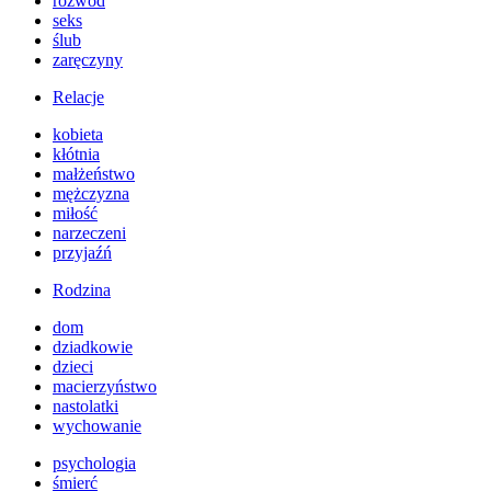
rozwód
seks
ślub
zaręczyny
Relacje
kobieta
kłótnia
małżeństwo
mężczyzna
miłość
narzeczeni
przyjaźń
Rodzina
dom
dziadkowie
dzieci
macierzyństwo
nastolatki
wychowanie
psychologia
śmierć