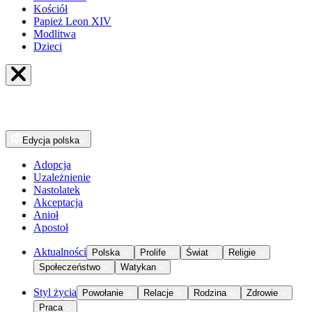
Kościół
Papież Leon XIV
Modlitwa
Dzieci
Edycja
polska
Adopcja
Uzależnienie
Nastolatek
Akceptacja
Anioł
Apostoł
Aktualności
Polska
Prolife
Świat
Religie
Społeczeństwo
Watykan
Styl życia
Powołanie
Relacje
Rodzina
Zdrowie
Praca