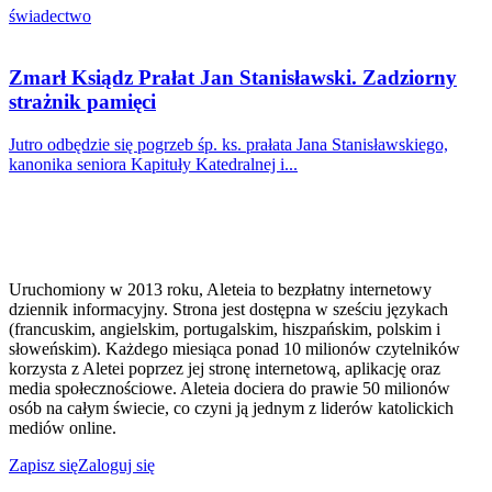
świadectwo
Zmarł Ksiądz Prałat Jan Stanisławski. Zadziorny
strażnik pamięci
Jutro odbędzie się pogrzeb śp. ks. prałata Jana Stanisławskiego,
kanonika seniora Kapituły Katedralnej i...
Uruchomiony w 2013 roku, Aleteia to bezpłatny internetowy
dziennik informacyjny. Strona jest dostępna w sześciu językach
(francuskim, angielskim, portugalskim, hiszpańskim, polskim i
słoweńskim). Każdego miesiąca ponad 10 milionów czytelników
korzysta z Aletei poprzez jej stronę internetową, aplikację oraz
media społecznościowe. Aleteia dociera do prawie 50 milionów
osób na całym świecie, co czyni ją jednym z liderów katolickich
mediów online.
Zapisz się
Zaloguj się