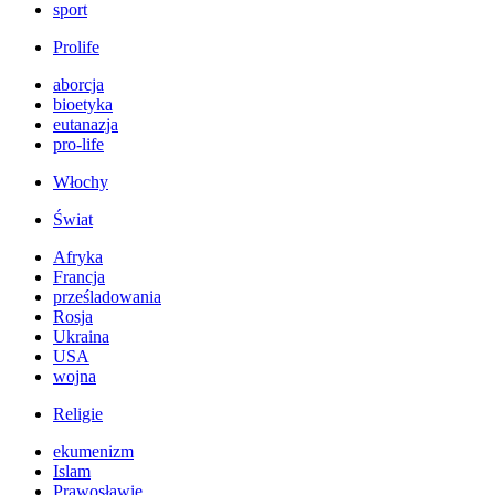
sport
Prolife
aborcja
bioetyka
eutanazja
pro-life
Włochy
Świat
Afryka
Francja
prześladowania
Rosja
Ukraina
USA
wojna
Religie
ekumenizm
Islam
Prawosławie