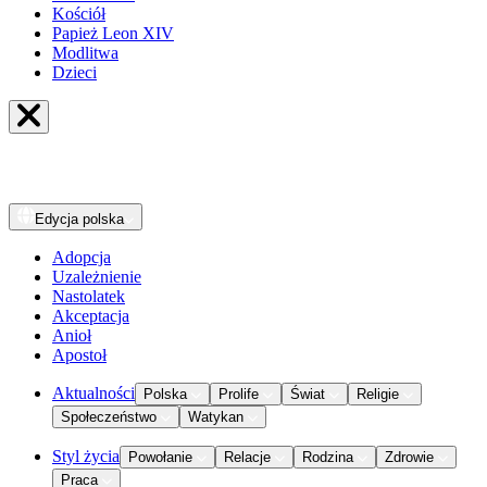
Kościół
Papież Leon XIV
Modlitwa
Dzieci
Edycja
polska
Adopcja
Uzależnienie
Nastolatek
Akceptacja
Anioł
Apostoł
Aktualności
Polska
Prolife
Świat
Religie
Społeczeństwo
Watykan
Styl życia
Powołanie
Relacje
Rodzina
Zdrowie
Praca