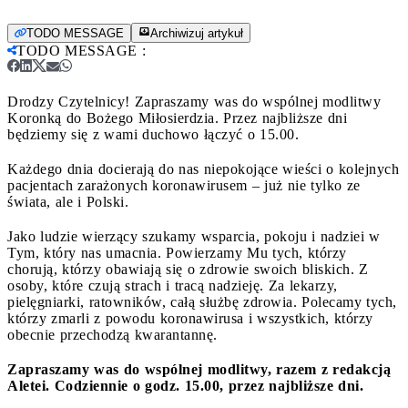
TODO MESSAGE
Archiwizuj artykuł
TODO MESSAGE
:
Drodzy Czytelnicy! Zapraszamy was do wspólnej modlitwy
Koronką do Bożego Miłosierdzia. Przez najbliższe dni
będziemy się z wami duchowo łączyć o 15.00.
Każdego dnia docierają do nas niepokojące wieści o kolejnych
pacjentach zarażonych koronawirusem – już nie tylko ze
świata, ale i Polski.
Jako ludzie wierzący szukamy wsparcia, pokoju i nadziei w
Tym, który nas umacnia. Powierzamy Mu tych, którzy
chorują, którzy obawiają się o zdrowie swoich bliskich. Z
osoby, które czują strach i tracą nadzieję. Za lekarzy,
pielęgniarki, ratowników, całą służbę zdrowia. Polecamy tych,
którzy zmarli z powodu koronawirusa i wszystkich, którzy
obecnie przechodzą kwarantannę.
Zapraszamy was do wspólnej modlitwy, razem z redakcją
Aletei. Codziennie o godz. 15.00, przez najbliższe dni.