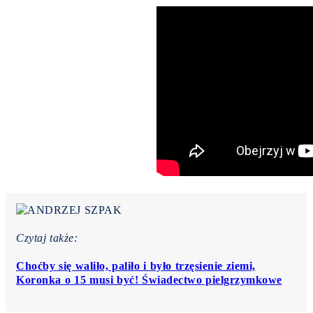
Czytaj także:
Choćby się waliło, paliło i było trzęsienie ziemi,
Koronka o 15 musi być! Świadectwo pielgrzymkowe