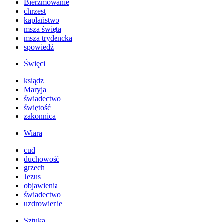
Bierzmowanie
chrzest
kapłaństwo
msza święta
msza trydencka
spowiedź
Święci
ksiądz
Maryja
świadectwo
świętość
zakonnica
Wiara
cud
duchowość
grzech
Jezus
objawienia
świadectwo
uzdrowienie
Sztuka