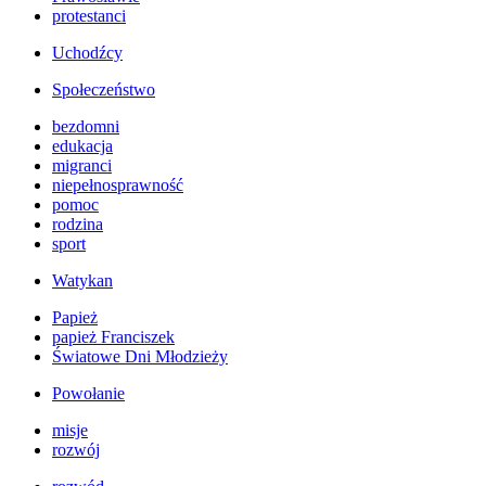
protestanci
Uchodźcy
Społeczeństwo
bezdomni
edukacja
migranci
niepełnosprawność
pomoc
rodzina
sport
Watykan
Papież
papież Franciszek
Światowe Dni Młodzieży
Powołanie
misje
rozwój