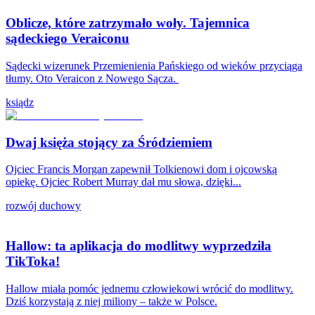
Oblicze, które zatrzymało woły. Tajemnica
sądeckiego Veraiconu
Sądecki wizerunek Przemienienia Pańskiego od wieków przyciąga
tłumy. Oto Veraicon z Nowego Sącza.
ksiądz
Dwaj księża stojący za Śródziemiem
Ojciec Francis Morgan zapewnił Tolkienowi dom i ojcowską
opiekę. Ojciec Robert Murray dał mu słowa, dzięki...
rozwój duchowy
Hallow: ta aplikacja do modlitwy wyprzedziła
TikToka!
Hallow miała pomóc jednemu człowiekowi wrócić do modlitwy.
Dziś korzystają z niej miliony – także w Polsce.