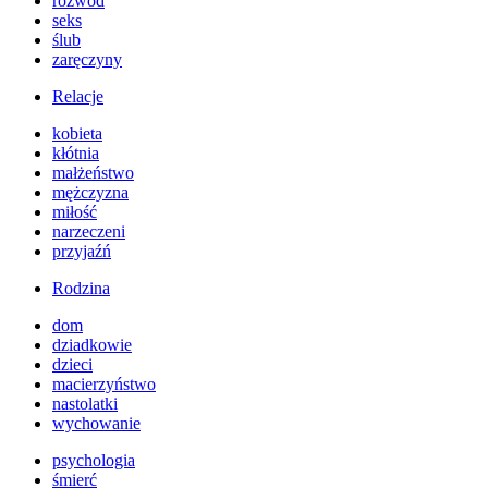
rozwód
seks
ślub
zaręczyny
Relacje
kobieta
kłótnia
małżeństwo
mężczyzna
miłość
narzeczeni
przyjaźń
Rodzina
dom
dziadkowie
dzieci
macierzyństwo
nastolatki
wychowanie
psychologia
śmierć