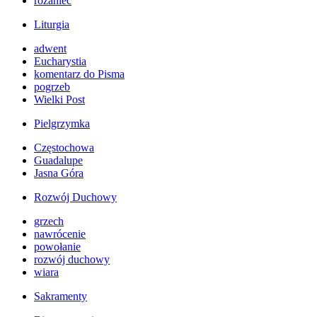
różaniec
Liturgia
adwent
Eucharystia
komentarz do Pisma
pogrzeb
Wielki Post
Pielgrzymka
Częstochowa
Guadalupe
Jasna Góra
Rozwój Duchowy
grzech
nawrócenie
powołanie
rozwój duchowy
wiara
Sakramenty