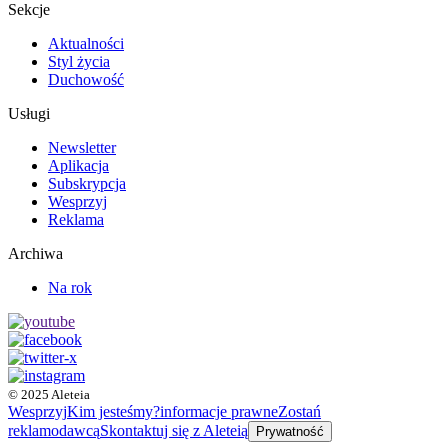
Sekcje
Aktualności
Styl życia
Duchowość
Usługi
Newsletter
Aplikacja
Subskrypcja
Wesprzyj
Reklama
Archiwa
Na rok
© 2025 Aleteia
Wesprzyj
Kim jesteśmy?
informacje prawne
Zostań
reklamodawcą
Skontaktuj się z Aleteią
Prywatność