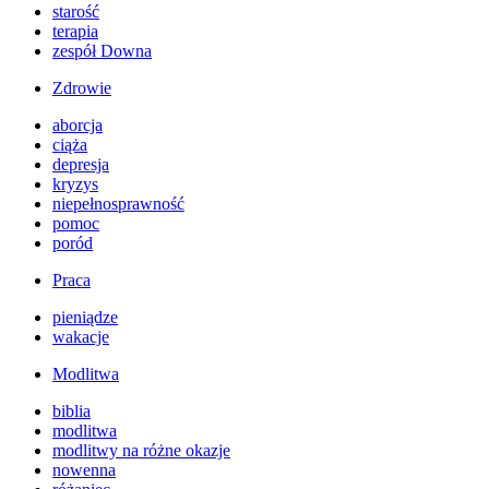
starość
terapia
zespół Downa
Zdrowie
aborcja
ciąża
depresja
kryzys
niepełnosprawność
pomoc
poród
Praca
pieniądze
wakacje
Modlitwa
biblia
modlitwa
modlitwy na różne okazje
nowenna