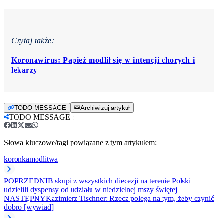
Czytaj także:
Koronawirus: Papież modlił się w intencji chorych i
lekarzy
TODO MESSAGE
Archiwizuj artykuł
TODO MESSAGE
:
Słowa kluczowe/tagi powiązane z tym artykułem:
koronka
modlitwa
POPRZEDNI
Biskupi z wszystkich diecezji na terenie Polski
udzielili dyspensy od udziału w niedzielnej mszy świętej
NASTĘPNY
Kazimierz Tischner: Rzecz polega na tym, żeby czynić
dobro [wywiad]