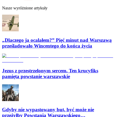
Nasze wyróżnione artykuły
„Dlaczego ja ocalałem?” Pięć minut nad Warszawą
prześladowało Wincentego do końca życia
Jezus z przestrzelonym sercem. Ten krucyfiks
pamięta powstanie warszawskie
Gdyby nie wypastowany but, być może nie
przeżyłby Powstania Warszawskiego…