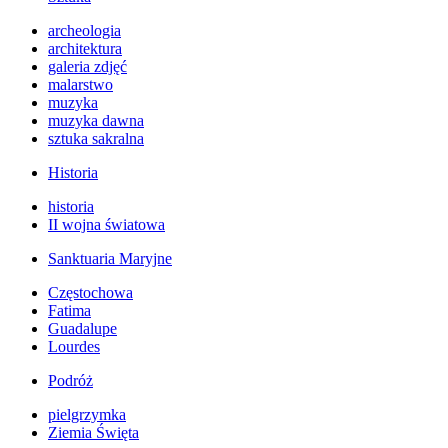
archeologia
architektura
galeria zdjęć
malarstwo
muzyka
muzyka dawna
sztuka sakralna
Historia
historia
II wojna światowa
Sanktuaria Maryjne
Częstochowa
Fatima
Guadalupe
Lourdes
Podróż
pielgrzymka
Ziemia Święta