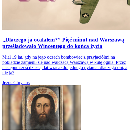
„Dlaczego ja ocalałem?” Pięć minut nad Warszawą
prześladowało Wincentego do końca życia
Miał 19 lat, gdy na jego oczach bombowiec z przyjaciółmi na
pokładzie zamienił się nad walczącą Warszawą w kulę ognia. Przez
następne sześćdziesiąt lat wracał do jednego pytania: dlaczego oni, a
nie ja?
Jezus Chrystus