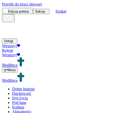
Przejdz do tresci glownej
Szukaj
Edycja
polska
Sekcje
Usługi
Wesprzyj
Rejestr
Wesprzyj
Modlitwa
Menu
Modlitwa
Dobre historie
Duchowość
Styl życia
Pod lupą
Kultura
Aktualności