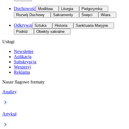
Duchowość
Modlitwa
Liturgia
Pielgrzymka
Rozwój Duchowy
Sakramenty
Święci
Wiara
Odkrywaj
Sztuka
Historia
Sanktuaria Maryjne
Podróż
Obiekty sakralne
Usługi
Newsletter
Aplikacja
Subskrypcja
Wesprzyj
Reklama
Nasze flagowe formaty
Analizy
Artykuł