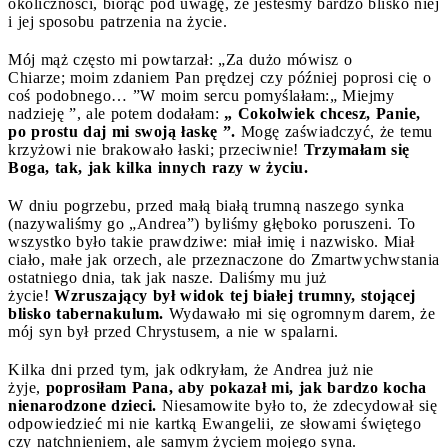
okoliczności, biorąc pod uwagę, że jesteśmy bardzo blisko niej
i jej sposobu patrzenia na życie.
Mój mąż często mi powtarzał: „Za dużo mówisz o
Chiarze; moim zdaniem Pan prędzej czy później poprosi cię o
coś podobnego… ”W moim sercu pomyślałam:„ Miejmy
nadzieję ”, ale potem dodałam:
„ Cokolwiek chcesz, Panie,
po prostu daj mi swoją łaskę ”.
Mogę zaświadczyć, że temu
krzyżowi nie brakowało łaski; przeciwnie!
Trzymałam się
Boga, tak, jak kilka innych razy w życiu.
W dniu pogrzebu, przed małą białą trumną naszego synka
(nazywaliśmy go „Andrea”) byliśmy głęboko poruszeni. To
wszystko było takie prawdziwe: miał imię i nazwisko. Miał
ciało, małe jak orzech, ale przeznaczone do Zmartwychwstania
ostatniego dnia, tak jak nasze. Daliśmy mu już
życie!
Wzruszający był widok tej białej trumny, stojącej
blisko tabernakulum.
Wydawało mi się ogromnym darem, że
mój syn był przed Chrystusem, a nie w spalarni.
Kilka dni przed tym, jak odkryłam, że Andrea już nie
żyje,
poprosiłam Pana, aby pokazał mi, jak bardzo kocha
nienarodzone dzieci.
Niesamowite było to, że zdecydował się
odpowiedzieć mi nie kartką Ewangelii, ze słowami świętego
czy natchnieniem, ale samym życiem mojego syna.