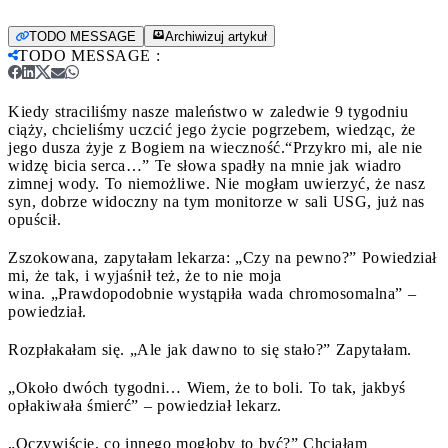
TODO MESSAGE
Archiwizuj artykuł
TODO MESSAGE
:
Kiedy straciliśmy nasze maleństwo w zaledwie 9 tygodniu
ciąży, chcieliśmy uczcić jego życie pogrzebem, wiedząc, że
jego dusza żyje z Bogiem na wieczność.
“Przykro mi, ale nie
widzę bicia serca…” Te słowa spadły na mnie jak wiadro
zimnej wody. To niemożliwe. Nie mogłam uwierzyć, że nasz
syn, dobrze widoczny na tym monitorze w sali USG, już nas
opuścił.
Zszokowana, zapytałam lekarza: „Czy na pewno?” Powiedział
mi, że tak, i wyjaśnił też, że to nie moja
wina. „Prawdopodobnie wystąpiła wada chromosomalna” –
powiedział.
Rozpłakałam się. „Ale jak dawno to się stało?” Zapytałam.
„Około dwóch tygodni… Wiem, że to boli. To tak, jakbyś
opłakiwała śmierć” – powiedział lekarz.
„Oczywiście, co innego mogłoby to być?” Chciałam