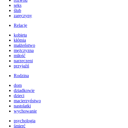
rozwód
seks
ślub
zaręczyny
Relacje
kobieta
kłótnia
małżeństwo
mężczyzna
miłość
narzeczeni
przyjaźń
Rodzina
dom
dziadkowie
dzieci
macierzyństwo
nastolatki
wychowanie
psychologia
śmierć