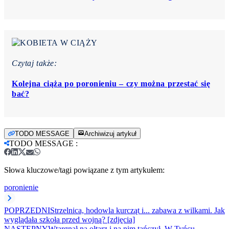
Czytaj także:
Kolejna ciąża po poronieniu – czy można przestać się
bać?
TODO MESSAGE
Archiwizuj artykuł
TODO MESSAGE
:
Słowa kluczowe/tagi powiązane z tym artykułem:
poronienie
POPRZEDNI
Strzelnica, hodowla kurcząt i... zabawa z wilkami. Jak
wyglądała szkoła przed wojną? [zdjęcia]
NASTĘPNY
Wtargnął na ołtarz i na nim tańczył. W Tyńcu