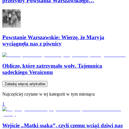
przeżyłby Powstania Warszawskiego…
Powstanie Warszawskie: Wierzę, że Maryja
wyciągnęła nas z piwnicy
Oblicze, które zatrzymało woły. Tajemnica
sądeckiego Veraiconu
Załaduj więcej artykułów
Najczęściej czytane w tej kategorii w tym miesiącu
1
Wejście „Matki ssaka”, czyli czemu wciąż dziwi nas