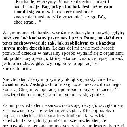
„Kochanie, wierzymy, że nasze dziecko istniało i
nadal istnieje.
Bóg już go kochał. Jest już w raju
i modli się za nas.
I ta śmierć musi mieć
znaczenie; musimy tylko zrozumieć, czego Bóg
chce teraz… ”
W tym momencie bardzo wyraźnie zobaczyłam prawdę:
gdyby
nasz syn był kochany przez nas i przez Pana, musiałabym
teraz zachowywać się tak, jak zrobiłabym to z każdym
innym moim dzieckiem.
Lekarz dał mi dwie możliwości:
pozwolić dziecku w naturalny sposób wydalić się z organizmu
lub poddać się operacji, której lekarze uznali, że lepiej unikać,
jeśli to możliwe, gdyż wymagałoby to operacji ze
znieczuleniem.
Nie chciałam, żeby mój syn wymknął się praktycznie bez
świadomości. Zasługiwał na troskę i szacunek, aż do samego
końca. „Chcę mieć operację i poprosić o pogrzeb dziecka” –
powiedziałam do męża, a on natychmiast się zgodził.
Zanim powiedziałem lekarzowi o swojej decyzji, zaczęłam się
zastanawiać, czy nie jestem nierozsądna. Kto poprosiłby o
pogrzeb dziecka, które zmarło w łonie matki w wieku
zaledwie dziewięciu tygodni? I muszę powiedzieć, że
rozmawiając z personelem medycznym, byłam jeszcze bardziej