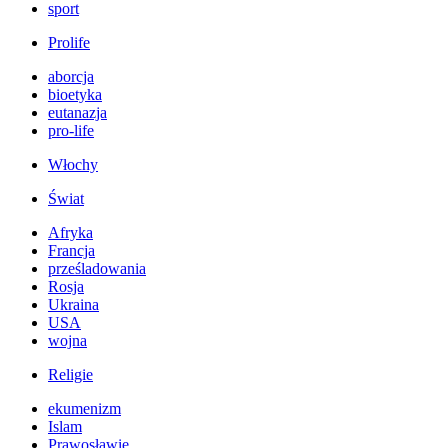
sport
Prolife
aborcja
bioetyka
eutanazja
pro-life
Włochy
Świat
Afryka
Francja
prześladowania
Rosja
Ukraina
USA
wojna
Religie
ekumenizm
Islam
Prawosławie