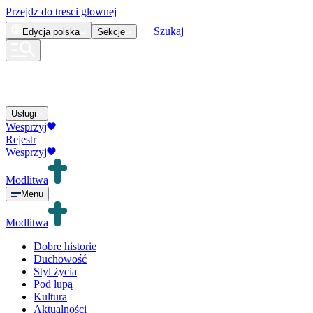
Przejdz do tresci glownej
Szukaj
Edycja
polska
Sekcje
Usługi
Wesprzyj
Rejestr
Wesprzyj
Modlitwa
Menu
Modlitwa
Dobre historie
Duchowość
Styl życia
Pod lupą
Kultura
Aktualności