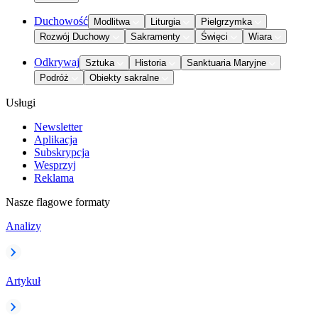
Duchowość
Modlitwa
Liturgia
Pielgrzymka
Rozwój Duchowy
Sakramenty
Święci
Wiara
Odkrywaj
Sztuka
Historia
Sanktuaria Maryjne
Podróż
Obiekty sakralne
Usługi
Newsletter
Aplikacja
Subskrypcja
Wesprzyj
Reklama
Nasze flagowe formaty
Analizy
Artykuł