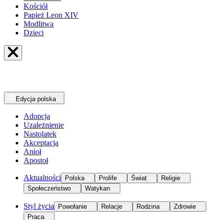
Kościół
Papież Leon XIV
Modlitwa
Dzieci
Edycja
polska
Adopcja
Uzależnienie
Nastolatek
Akceptacja
Anioł
Apostoł
Aktualności
Polska
Prolife
Świat
Religie
Społeczeństwo
Watykan
Styl życia
Powołanie
Relacje
Rodzina
Zdrowie
Praca