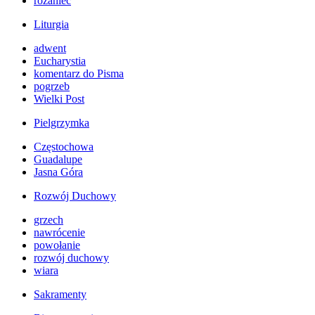
różaniec
Liturgia
adwent
Eucharystia
komentarz do Pisma
pogrzeb
Wielki Post
Pielgrzymka
Częstochowa
Guadalupe
Jasna Góra
Rozwój Duchowy
grzech
nawrócenie
powołanie
rozwój duchowy
wiara
Sakramenty