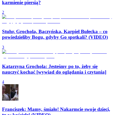
karmienie piersią?
2
Stuhr, Grochola, Baczyńska, Karpiel Bułecka – co
powiedzieliby Bogu, gdyby Go spotkali? (VIDEO)
3
Katarzyna Grochola: Jesteśmy po to, żeby się
nauczyć kochać [wywiad do oglądania i czytania]
4
Franciszek: Mamy, śmiało! Nakarmcie swoje dzieci,
tu w kościele! (VIDEO)