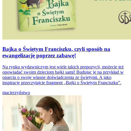
Bajka o Świętym Franciszku, czyli sposób na
ewangelizację poprzez zabawę!
Na rynku wydawniczym jest wiele takich propozycji, możecie też
opowiadać swoim dzieciom bajki sami! Budując je na przykład w
oparciu o swoje własne doświadczenia ze świętymi. A jako
inspirację przeczytajcie fragment „Bajki o Świętym Franciszku”.
macierzyństwo