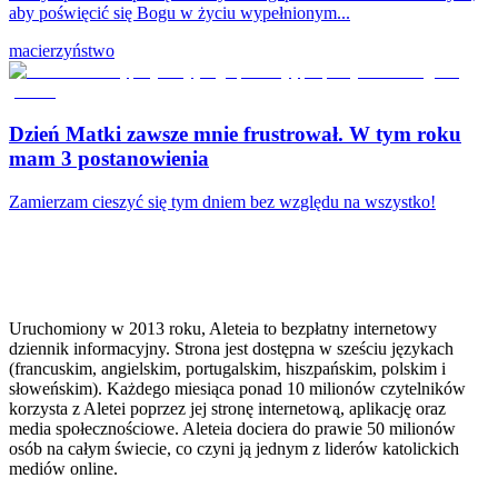
aby poświęcić się Bogu w życiu wypełnionym...
macierzyństwo
Dzień Matki zawsze mnie frustrował. W tym roku
mam 3 postanowienia
Zamierzam cieszyć się tym dniem bez względu na wszystko!
Uruchomiony w 2013 roku, Aleteia to bezpłatny internetowy
dziennik informacyjny. Strona jest dostępna w sześciu językach
(francuskim, angielskim, portugalskim, hiszpańskim, polskim i
słoweńskim). Każdego miesiąca ponad 10 milionów czytelników
korzysta z Aletei poprzez jej stronę internetową, aplikację oraz
media społecznościowe. Aleteia dociera do prawie 50 milionów
osób na całym świecie, co czyni ją jednym z liderów katolickich
mediów online.