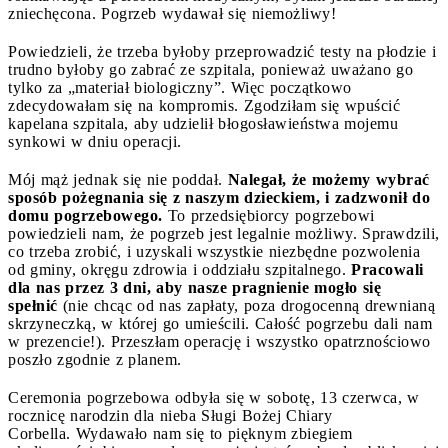
zniechęcona. Pogrzeb wydawał się niemożliwy!
Powiedzieli, że trzeba byłoby przeprowadzić testy na płodzie i
trudno byłoby go zabrać ze szpitala, ponieważ uważano go
tylko za „materiał biologiczny”. Więc początkowo
zdecydowałam się na kompromis. Zgodziłam się wpuścić
kapelana szpitala, aby udzielił błogosławieństwa mojemu
synkowi w dniu operacji.
Mój mąż jednak się nie poddał.
Nalegał, że możemy wybrać
sposób pożegnania się z naszym dzieckiem, i zadzwonił do
domu pogrzebowego.
To przedsiębiorcy pogrzebowi
powiedzieli nam, że pogrzeb jest legalnie możliwy. Sprawdzili,
co trzeba zrobić, i uzyskali wszystkie niezbędne pozwolenia
od gminy, okręgu zdrowia i oddziału szpitalnego.
Pracowali
dla nas przez 3 dni, aby nasze pragnienie mogło się
spełnić
(nie chcąc od nas zapłaty, poza drogocenną drewnianą
skrzyneczką, w której go umieścili. Całość pogrzebu dali nam
w prezencie!). Przeszłam operację i wszystko opatrznościowo
poszło zgodnie z planem.
Ceremonia pogrzebowa odbyła się w sobotę, 13 czerwca, w
rocznicę narodzin dla nieba Sługi Bożej Chiary
Corbella. Wydawało nam się to pięknym zbiegiem