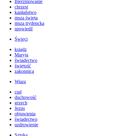
Bierzmowanie
chrzest
kapłaństwo
msza święta
msza trydencka
spowiedź
Święci
ksiądz
Maryja
świadectwo
świętość
zakonnica
Wiara
cud
duchowość
grzech
Jezus
objawienia
świadectwo
uzdrowienie
Sztuka