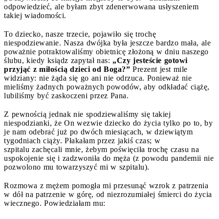
odpowiedzieć, ale byłam zbyt zdenerwowana usłyszeniem
takiej wiadomości.
To dziecko, nasze trzecie, pojawiło się trochę
niespodziewanie. Nasza dwójka była jeszcze bardzo mała, ale
poważnie potraktowaliśmy obietnicę złożoną w dniu naszego
ślubu, kiedy ksiądz zapytał nas:
„Czy jesteście gotowi
przyjąć z miłością dzieci od Boga?”
Prezent jest mile
widziany: nie żąda się go ani nie odrzuca. Ponieważ nie
mieliśmy żadnych poważnych powodów, aby odkładać ciążę,
lubiliśmy być zaskoczeni przez Pana.
Z pewnością jednak nie spodziewaliśmy się takiej
niespodzianki, że On wezwie dziecko do życia tylko po to, by
je nam odebrać już po dwóch miesiącach, w dziewiątym
tygodniach ciąży. Płakałam przez jakiś czas; w
szpitalu zachęcali mnie, żebym poświęciła trochę czasu na
uspokojenie się i zadzwoniła do męża (z powodu pandemii nie
pozwolono mu towarzyszyć mi w szpitalu).
Rozmowa z mężem pomogła mi przesunąć wzrok z patrzenia
w dół na patrzenie w górę, od niezrozumiałej śmierci do życia
wiecznego. Powiedziałam mu: