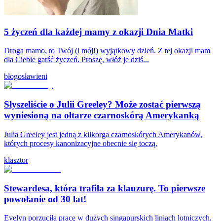
5 życzeń dla każdej mamy z okazji Dnia Matki
Droga mamo, to Twój (i mój!) wyjątkowy dzień. Z tej okazji mam
dla Ciebie garść życzeń. Proszę, włóż je dziś...
błogosławieni
Słyszeliście o Julii Greeley? Może zostać pierwszą
wyniesioną na ołtarze czarnoskórą Amerykanką
Julia Greeley jest jedną z kilkorga czarnoskórych Amerykanów,
których procesy kanonizacyjne obecnie się toczą.
klasztor
Stewardesa, która trafiła za klauzurę. To pierwsze
powołanie od 30 lat!
Evelyn porzuciła pracę w dużych singapurskich liniach lotniczych,