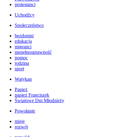
protestanci
Uchodźcy
Społeczeństwo
bezdomni
edukacja
migranci
niepełnosprawność
pomoc
rodzina
sport
Watykan
Papież
papież Franciszek
Światowe Dni Młodzieży
Powołanie
misje
rozwój