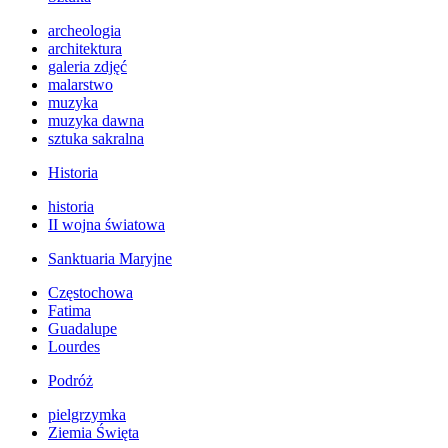
archeologia
architektura
galeria zdjęć
malarstwo
muzyka
muzyka dawna
sztuka sakralna
Historia
historia
II wojna światowa
Sanktuaria Maryjne
Częstochowa
Fatima
Guadalupe
Lourdes
Podróż
pielgrzymka
Ziemia Święta