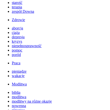
starość
terapia
zespół Downa
Zdrowie
aborcja
ciąża
depresja
kryzys
niepełnosprawność
pomoc
poród
Praca
pieniądze
wakacje
Modlitwa
biblia
modlitwa
modlitwy na różne okazje
nowenna