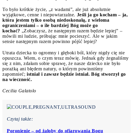
To było krótkie życie, „z wadami”, ale już absolutnie
wyjątkowe, cenne i niepowtarzalne.
Jeśli ja go kocham – ja,
która jestem tylko osobą niedoskonałą, z wieloma
ograniczeniami – o ile bardziej Bóg może go
kochać?
„Zobaczysz, że następnym razem będzie lepiej” –
mówili mi ludzie, próbując mnie pocieszyć. Ale w jakim
sensie następnym razem powinno pójść lepiej?
Utrata dziecka to ogromny i głęboki ból, który nigdy cię nie
opuszcza. Wiem, o czym teraz mówię. Jednak gdy żegnaliśmy
się z nim, zdałam sobie sprawę, że nasze dziecko nie było
porażką ani błędem natury, o którym powinniśmy
zapomnieć;
istniał i zawsze będzie istniał. Bóg stworzył go
na wieczność.
Cecilia Galatolo
Czytaj także:
Poronienie – od żałoby do ofiarowania Bogu