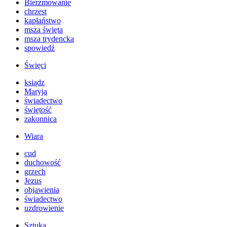
Bierzmowanie
chrzest
kapłaństwo
msza święta
msza trydencka
spowiedź
Święci
ksiądz
Maryja
świadectwo
świętość
zakonnica
Wiara
cud
duchowość
grzech
Jezus
objawienia
świadectwo
uzdrowienie
Sztuka