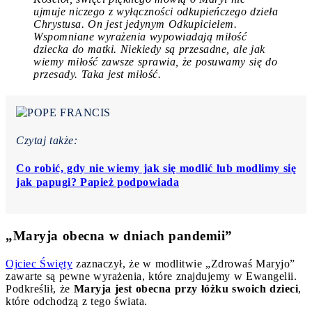
ujmuje niczego z wyłączności odkupieńczego dzieła
Chrystusa. On jest jedynym Odkupicielem.
Wspomniane wyrażenia wypowiadają miłość
dziecka do matki. Niekiedy są przesadne, ale jak
wiemy miłość zawsze sprawia, że posuwamy się do
przesady. Taka jest miłość.
Czytaj także:
Co robić, gdy nie wiemy jak się modlić lub modlimy się
jak papugi? Papież podpowiada
„Maryja obecna w dniach pandemii”
Ojciec Święty
zaznaczył, że w modlitwie „Zdrowaś Maryjo”
zawarte są pewne wyrażenia, które znajdujemy w Ewangelii.
Podkreślił, że
Maryja jest obecna przy łóżku swoich dzieci
,
które odchodzą z tego świata.