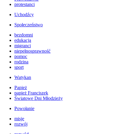
protestanci
Uchodźcy
Społeczeństwo
bezdomni
edukacja
migranci
niepełnosprawność
pomoc
rodzina
sport
Watykan
Papież
papież Franciszek
Światowe Dni Młodzieży
Powołanie
misje
rozwój