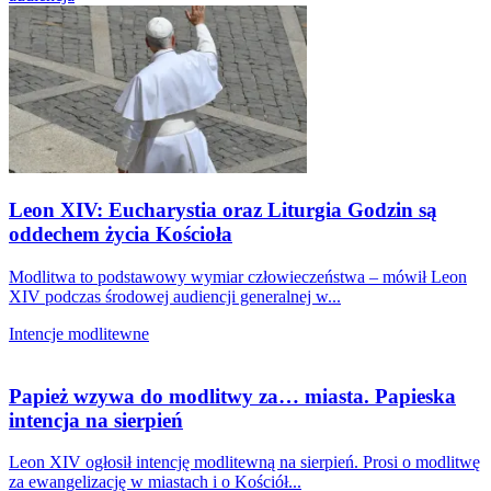
Leon XIV: Eucharystia oraz Liturgia Godzin są
oddechem życia Kościoła
Modlitwa to podstawowy wymiar człowieczeństwa – mówił Leon
XIV podczas środowej audiencji generalnej w...
Intencje modlitewne
Papież wzywa do modlitwy za… miasta. Papieska
intencja na sierpień
Leon XIV ogłosił intencję modlitewną na sierpień. Prosi o modlitwę
za ewangelizację w miastach i o Kościół...