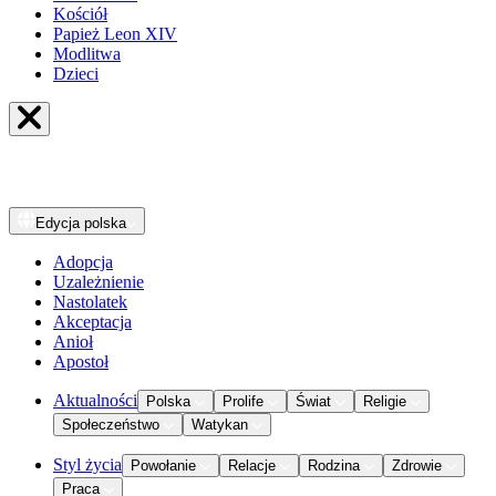
Kościół
Papież Leon XIV
Modlitwa
Dzieci
Edycja
polska
Adopcja
Uzależnienie
Nastolatek
Akceptacja
Anioł
Apostoł
Aktualności
Polska
Prolife
Świat
Religie
Społeczeństwo
Watykan
Styl życia
Powołanie
Relacje
Rodzina
Zdrowie
Praca