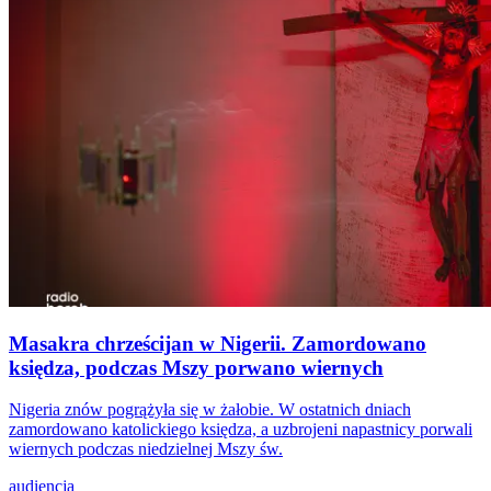
Masakra chrześcijan w Nigerii. Zamordowano
księdza, podczas Mszy porwano wiernych
Nigeria znów pogrążyła się w żałobie. W ostatnich dniach
zamordowano katolickiego księdza, a uzbrojeni napastnicy porwali
wiernych podczas niedzielnej Mszy św.
audiencja