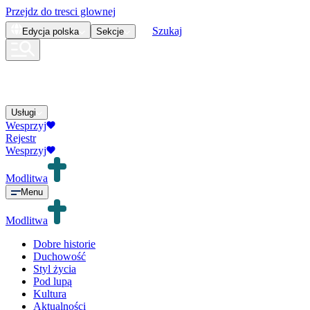
Przejdz do tresci glownej
Szukaj
Edycja
polska
Sekcje
Usługi
Wesprzyj
Rejestr
Wesprzyj
Modlitwa
Menu
Modlitwa
Dobre historie
Duchowość
Styl życia
Pod lupą
Kultura
Aktualności