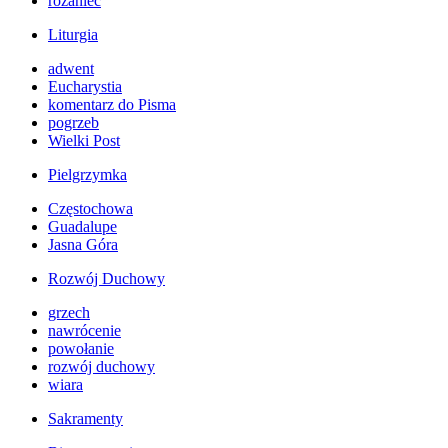
różaniec
Liturgia
adwent
Eucharystia
komentarz do Pisma
pogrzeb
Wielki Post
Pielgrzymka
Częstochowa
Guadalupe
Jasna Góra
Rozwój Duchowy
grzech
nawrócenie
powołanie
rozwój duchowy
wiara
Sakramenty