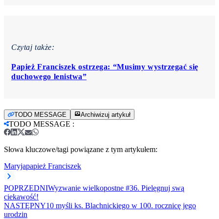
Czytaj także:
Papież Franciszek ostrzega: “Musimy wystrzegać się
duchowego lenistwa”
TODO MESSAGE
Archiwizuj artykuł
TODO MESSAGE
:
Słowa kluczowe/tagi powiązane z tym artykułem:
Maryja
papież Franciszek
POPRZEDNI
Wyzwanie wielkopostne #36. Pielęgnuj swą
ciekawość!
NASTĘPNY
10 myśli ks. Blachnickiego w 100. rocznicę jego
urodzin