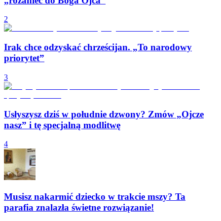
„różaniec do Boga Ojca”
2
Irak chce odzyskać chrześcijan. „To narodowy
priorytet”
3
Usłyszysz dziś w południe dzwony? Zmów „Ojcze
nasz” i tę specjalną modlitwę
4
Musisz nakarmić dziecko w trakcie mszy? Ta
parafia znalazła świetne rozwiązanie!