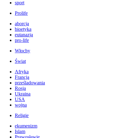
sport
Prolife
aborcja
bioetyka
eutanazja
pro-life
Włochy
Świat
Afryka
Francja
prześladowania
Rosja
Ukraina
USA
wojna
Religie
ekumenizm
Islam
Prawosławie