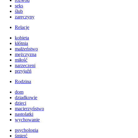
rozwód
seks
ślub
zaręczyny
Relacje
kobieta
kłótnia
małżeństwo
mężczyzna
miłość
narzeczeni
przyjaźń
Rodzina
dom
dziadkowie
dzieci
macierzyństwo
nastolatki
wychowanie
psychologia
śmierć