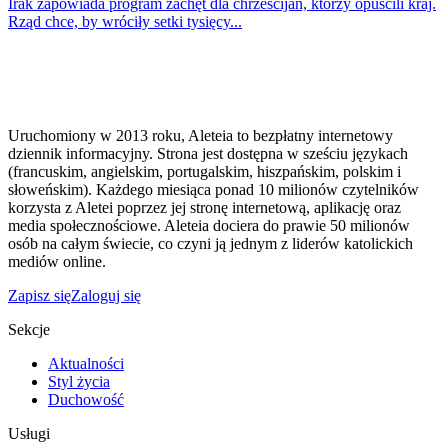
Irak zapowiada program zachęt dla chrześcijan, którzy opuścili kraj.
Rząd chce, by wróciły setki tysięcy...
Uruchomiony w 2013 roku, Aleteia to bezpłatny internetowy
dziennik informacyjny. Strona jest dostępna w sześciu językach
(francuskim, angielskim, portugalskim, hiszpańskim, polskim i
słoweńskim). Każdego miesiąca ponad 10 milionów czytelników
korzysta z Aletei poprzez jej stronę internetową, aplikację oraz
media społecznościowe. Aleteia dociera do prawie 50 milionów
osób na całym świecie, co czyni ją jednym z liderów katolickich
mediów online.
Zapisz się
Zaloguj się
Sekcje
Aktualności
Styl życia
Duchowość
Usługi