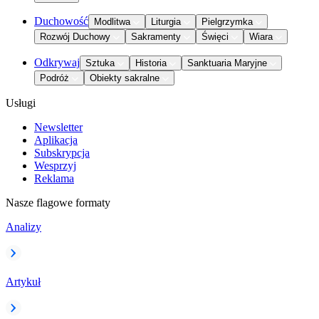
Duchowość
Modlitwa
Liturgia
Pielgrzymka
Rozwój Duchowy
Sakramenty
Święci
Wiara
Odkrywaj
Sztuka
Historia
Sanktuaria Maryjne
Podróż
Obiekty sakralne
Usługi
Newsletter
Aplikacja
Subskrypcja
Wesprzyj
Reklama
Nasze flagowe formaty
Analizy
Artykuł