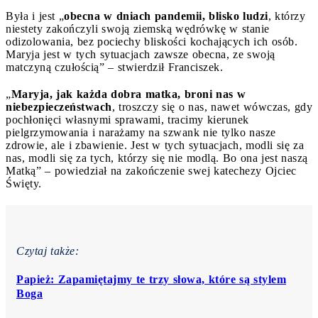
Była i jest „
obecna w dniach pandemii, blisko ludzi
, którzy
niestety zakończyli swoją ziemską wędrówkę w stanie
odizolowania, bez pociechy bliskości kochających ich osób.
Maryja jest w tych sytuacjach zawsze obecna, ze swoją
matczyną czułością” – stwierdził Franciszek.
„
Maryja, jak każda dobra matka, broni nas w
niebezpieczeństwach
, troszczy się o nas, nawet wówczas, gdy
pochłonięci własnymi sprawami, tracimy kierunek
pielgrzymowania i narażamy na szwank nie tylko nasze
zdrowie, ale i zbawienie. Jest w tych sytuacjach, modli się za
nas, modli się za tych, którzy się nie modlą. Bo ona jest naszą
Matką” – powiedział na zakończenie swej katechezy Ojciec
Święty.
Czytaj także:
Papież: Zapamiętajmy te trzy słowa, które są stylem
Boga