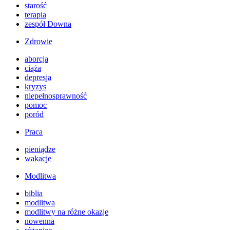
starość
terapia
zespół Downa
Zdrowie
aborcja
ciąża
depresja
kryzys
niepełnosprawność
pomoc
poród
Praca
pieniądze
wakacje
Modlitwa
biblia
modlitwa
modlitwy na różne okazje
nowenna