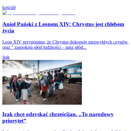
kościół
Anioł Pański z Leonem XIV: Chrystus jest chlebem
życia
Leon XIV przypomina, że Chrystus dokonuje niezwykłych czynów,
oraz " zaspokaja głód ludzkości – nasz głód...
Irak
Irak chce odzyskać chrześcijan. „To narodowy
priorytet”