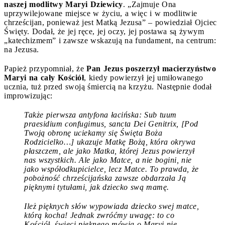
naszej modlitwy Maryi Dziewicy
. „Zajmuje Ona
uprzywilejowane miejsce w życiu, a więc i w modlitwie
chrześcijan, ponieważ jest Matką Jezusa” – powiedział Ojciec
Święty. Dodał, że jej ręce, jej oczy, jej postawa są żywym
„katechizmem” i zawsze wskazują na fundament, na centrum:
na Jezusa.
Papież przypomniał, że
Pan Jezus poszerzył macierzyństwo
Maryi na cały Kościół
, kiedy powierzył jej umiłowanego
ucznia, tuż przed swoją śmiercią na krzyżu. Następnie dodał
improwizując:
Także pierwsza antyfona łacińska: Sub tuum
praesidium confugimus, sancta Dei Genitrix, [Pod
Twoją obronę uciekamy się Święta Boża
Rodzicielko…] ukazuje Matkę Bożą, która okrywa
płaszczem, ale jako Matka, której Jezus powierzył
nas wszystkich. Ale jako Matce, a nie bogini, nie
jako współodkupicielce, lecz Matce. To prawda, że
pobożność chrześcijańska zawsze obdarzała Ją
pięknymi tytułami, jak dziecko swą mamę.
Ileż pięknych słów wypowiada dziecko swej matce,
którą kocha! Jednak zwróćmy uwagę: to co
Kościół, święci pięknego mówią o Maryi nie