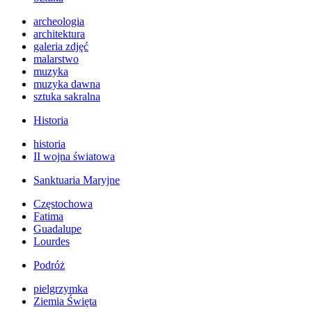
archeologia
architektura
galeria zdjęć
malarstwo
muzyka
muzyka dawna
sztuka sakralna
Historia
historia
II wojna światowa
Sanktuaria Maryjne
Częstochowa
Fatima
Guadalupe
Lourdes
Podróż
pielgrzymka
Ziemia Święta