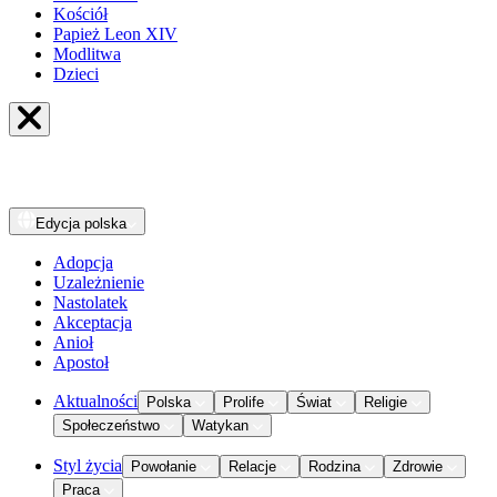
Kościół
Papież Leon XIV
Modlitwa
Dzieci
Edycja
polska
Adopcja
Uzależnienie
Nastolatek
Akceptacja
Anioł
Apostoł
Aktualności
Polska
Prolife
Świat
Religie
Społeczeństwo
Watykan
Styl życia
Powołanie
Relacje
Rodzina
Zdrowie
Praca