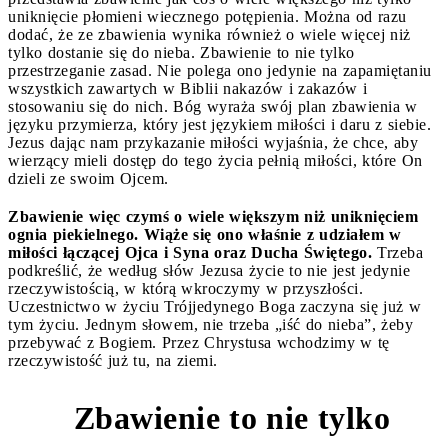
uniknięcie płomieni wiecznego potępienia. Można od razu
dodać, że ze zbawienia wynika również o wiele więcej niż
tylko dostanie się do nieba. Zbawienie to nie tylko
przestrzeganie zasad. Nie polega ono jedynie na zapamiętaniu
wszystkich zawartych w Biblii nakazów i zakazów i
stosowaniu się do nich. Bóg wyraża swój plan zbawienia w
języku przymierza, który jest językiem miłości i daru z siebie.
Jezus dając nam przykazanie miłości wyjaśnia, że chce, aby
wierzący mieli dostęp do tego życia pełnią miłości, które On
dzieli ze swoim Ojcem.
Zbawienie więc czymś o wiele większym niż uniknięciem
ognia piekielnego. Wiąże się ono właśnie z udziałem w
miłości łączącej Ojca i Syna oraz Ducha Świętego.
Trzeba
podkreślić, że według słów Jezusa życie to nie jest jedynie
rzeczywistością, w którą wkroczymy w przyszłości.
Uczestnictwo w życiu Trójjedynego Boga zaczyna się już w
tym życiu. Jednym słowem, nie trzeba „iść do nieba”, żeby
przebywać z Bogiem. Przez Chrystusa wchodzimy w tę
rzeczywistość już tu, na ziemi.
Zbawienie to nie tylko
3