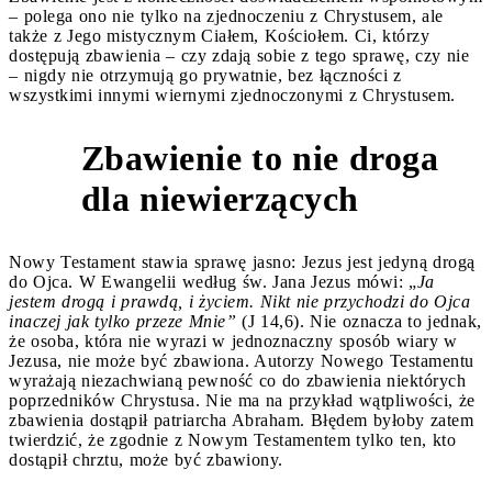
– polega ono nie tylko na zjednoczeniu z Chrystusem, ale
także z Jego mistycznym Ciałem, Kościołem. Ci, którzy
dostępują zbawienia – czy zdają sobie z tego sprawę, czy nie
– nigdy nie otrzymują go prywatnie, bez łączności z
wszystkimi innymi wiernymi zjednoczonymi z Chrystusem.
Zbawienie to nie droga
4
dla niewierzących
Nowy Testament stawia sprawę jasno: Jezus jest jedyną drogą
do Ojca. W Ewangelii według św. Jana Jezus mówi: „
Ja
jestem drogą i prawdą, i życiem. Nikt nie przychodzi do Ojca
inaczej jak tylko przeze Mnie”
(J 14,6). Nie oznacza to jednak,
że osoba, która nie wyrazi w jednoznaczny sposób wiary w
Jezusa, nie może być zbawiona. Autorzy Nowego Testamentu
wyrażają niezachwianą pewność co do zbawienia niektórych
poprzedników Chrystusa. Nie ma na przykład wątpliwości, że
zbawienia dostąpił patriarcha Abraham. Błędem byłoby zatem
twierdzić, że zgodnie z Nowym Testamentem tylko ten, kto
dostąpił chrztu, może być zbawiony.