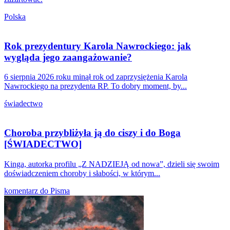
Polska
Rok prezydentury Karola Nawrockiego: jak
wygląda jego zaangażowanie?
6 sierpnia 2026 roku minął rok od zaprzysiężenia Karola
Nawrockiego na prezydenta RP. To dobry moment, by...
świadectwo
Choroba przybliżyła ją do ciszy i do Boga
[ŚWIADECTWO]
Kinga, autorka profilu „Z NADZIEJĄ od nowa”, dzieli się swoim
doświadczeniem choroby i słabości, w którym...
komentarz do Pisma