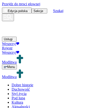
Przejdz do tresci glownej
Szukaj
Edycja
polska
Sekcje
Usługi
Wesprzyj
Rejestr
Wesprzyj
Modlitwa
Menu
Modlitwa
Dobre historie
Duchowość
Styl życia
Pod lupą
Kultura
Aktualności