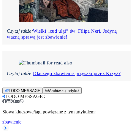
Czytaj także:
Wielki „cud ulgi” św. Filipa Neri. Jedyną
ważną sprawą jest zbawienie!
Czytaj także:
Dlaczego zbawienie przyszło przez Krzyż?
TODO MESSAGE
Archiwizuj artykuł
TODO MESSAGE
:
Słowa kluczowe/tagi powiązane z tym artykułem:
zbawienie