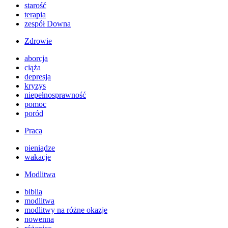
starość
terapia
zespół Downa
Zdrowie
aborcja
ciąża
depresja
kryzys
niepełnosprawność
pomoc
poród
Praca
pieniądze
wakacje
Modlitwa
biblia
modlitwa
modlitwy na różne okazje
nowenna