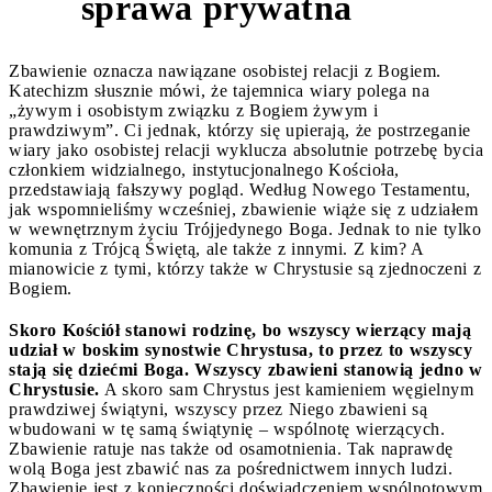
sprawa prywatna
Zbawienie oznacza nawiązane osobistej relacji z Bogiem.
Katechizm słusznie mówi, że tajemnica wiary polega na
„żywym i osobistym związku z Bogiem żywym i
prawdziwym”. Ci jednak, którzy się upierają, że postrzeganie
wiary jako osobistej relacji wyklucza absolutnie potrzebę bycia
członkiem widzialnego, instytucjonalnego Kościoła,
przedstawiają fałszywy pogląd. Według Nowego Testamentu,
jak wspomnieliśmy wcześniej, zbawienie wiąże się z udziałem
w wewnętrznym życiu Trójjedynego Boga. Jednak to nie tylko
komunia z Trójcą Świętą, ale także z innymi. Z kim? A
mianowicie z tymi, którzy także w Chrystusie są zjednoczeni z
Bogiem.
Skoro Kościół stanowi rodzinę, bo wszyscy wierzący mają
udział w boskim synostwie Chrystusa, to przez to wszyscy
stają się dziećmi Boga. Wszyscy zbawieni stanowią jedno w
Chrystusie.
A skoro sam Chrystus jest kamieniem węgielnym
prawdziwej świątyni, wszyscy przez Niego zbawieni są
wbudowani w tę samą świątynię – wspólnotę wierzących.
Zbawienie ratuje nas także od osamotnienia. Tak naprawdę
wolą Boga jest zbawić nas za pośrednictwem innych ludzi.
Zbawienie jest z konieczności doświadczeniem wspólnotowym