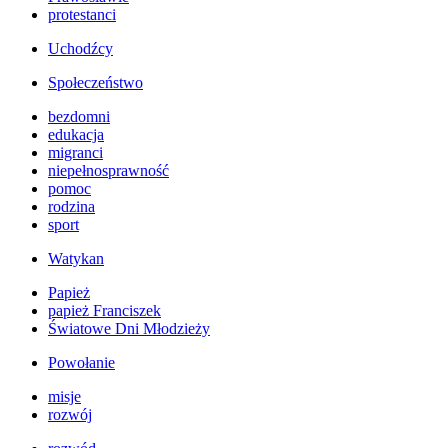
protestanci
Uchodźcy
Społeczeństwo
bezdomni
edukacja
migranci
niepełnosprawność
pomoc
rodzina
sport
Watykan
Papież
papież Franciszek
Światowe Dni Młodzieży
Powołanie
misje
rozwój