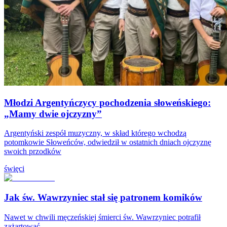
Młodzi Argentyńczycy pochodzenia słoweńskiego:
„Mamy dwie ojczyzny”
Argentyński zespół muzyczny, w skład którego wchodzą
potomkowie Słoweńców, odwiedził w ostatnich dniach ojczyznę
swoich przodków
święci
Jak św. Wawrzyniec stał się patronem komików
Nawet w chwili męczeńskiej śmierci św. Wawrzyniec potrafił
zażartować.