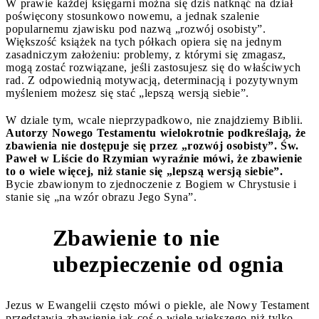
W prawie każdej księgarni można się dziś natknąć na dział
poświęcony stosunkowo nowemu, a jednak szalenie
popularnemu zjawisku pod nazwą „rozwój osobisty”.
Większość książek na tych półkach opiera się na jednym
zasadniczym założeniu: problemy, z którymi się zmagasz,
mogą zostać rozwiązane, jeśli zastosujesz się do właściwych
rad. Z odpowiednią motywacją, determinacją i pozytywnym
myśleniem możesz się stać „lepszą wersją siebie”.
W dziale tym, wcale nieprzypadkowo, nie znajdziemy Biblii.
Autorzy Nowego Testamentu wielokrotnie podkreślają, że
zbawienia nie dostępuje się przez „rozwój osobisty”. Św.
Paweł w Liście do Rzymian wyraźnie mówi, że zbawienie
to o wiele więcej, niż stanie się „lepszą wersją siebie”.
Bycie zbawionym to zjednoczenie z Bogiem w Chrystusie i
stanie się „na wzór obrazu Jego Syna”.
Zbawienie to nie
2
ubezpieczenie od ognia
Jezus w Ewangelii często mówi o piekle, ale Nowy Testament
przedstawia zbawienie jak coś o wiele większego niż tylko