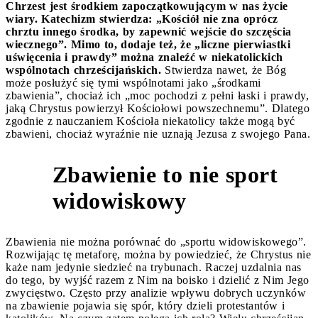
Chrzest jest środkiem zapoczątkowującym w nas życie
wiary. Katechizm stwierdza: „Kościół nie zna oprócz
chrztu innego środka, by zapewnić wejście do szczęścia
wiecznego”. Mimo to, dodaje też, że „liczne pierwiastki
uświęcenia i prawdy” można znaleźć w niekatolickich
wspólnotach chrześcijańskich.
Stwierdza nawet, że Bóg
może posłużyć się tymi wspólnotami jako „środkami
zbawienia”, chociaż ich „moc pochodzi z pełni łaski i prawdy,
jaką Chrystus powierzył Kościołowi powszechnemu”. Dlatego
zgodnie z nauczaniem Kościoła niekatolicy także mogą być
zbawieni, chociaż wyraźnie nie uznają Jezusa z swojego Pana.
Zbawienie to nie sport
5
widowiskowy
Zbawienia nie można porównać do „sportu widowiskowego”.
Rozwijając tę metaforę, można by powiedzieć, że Chrystus nie
każe nam jedynie siedzieć na trybunach. Raczej uzdalnia nas
do tego, by wyjść razem z Nim na boisko i dzielić z Nim Jego
zwycięstwo. Często przy analizie wpływu dobrych uczynków
na zbawienie pojawia się spór, który dzieli protestantów i