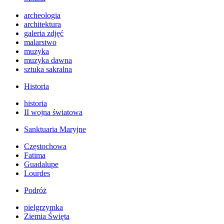
archeologia
architektura
galeria zdjęć
malarstwo
muzyka
muzyka dawna
sztuka sakralna
Historia
historia
II wojna światowa
Sanktuaria Maryjne
Częstochowa
Fatima
Guadalupe
Lourdes
Podróż
pielgrzymka
Ziemia Święta