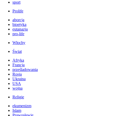
sport
Prolife
aborcja
bioetyka
eutanazja
pro-life
Włochy
Świat
Afryka
Francja
prześladowania
Rosja
Ukraina
USA
wojna
Religie
ekumenizm
Islam
Prawosławie