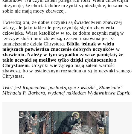
katolików. Na czym zatem polega ich rola? Wielu chrześcijan
utrzymuje, że chociaż dobre uczynki są niezbędne, to same w
sobie nie mają mocy zbawczej.
Twierdzą oni, że dobre uczynki są świadectwem zbawczej
wiary, ale jako takie nie przyczyniają się do zbawienia
człowieka. Wiara katolików w to, że dobre uczynki mają w
rzeczywistości moc zbawczą, czasem uznawana jest za
umniejszanie dzieła Chrystusa.
Biblia jednak w wielu
miejscach potwierdza znaczenie dobrych uczynków w
zbawieniu. Należy w tym wypadku zawsze pamiętać, że
takie uczynki są możliwe tylko dzięki zjednoczeniu z
Chrystusem.
Uczynki wierzącego mają zatem wartość
zbawczą, bo w ostatecznym rozrachunku są to uczynki samego
Chrystusa.
Tekst jest fragmentem pochodzącym z książki „Zbawienie”
Michaela P. Barbera, wydanej nakładem Wydawnictwa Esprit.