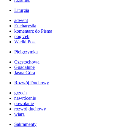
różaniec
Liturgia
adwent
Eucharystia
komentarz do Pisma
pogrzeb
Wielki Post
Pielgrzymka
Częstochowa
Guadalupe
Jasna Góra
Rozwój Duchowy
grzech
nawrócenie
powołanie
rozwój duchowy
wiara
Sakramenty