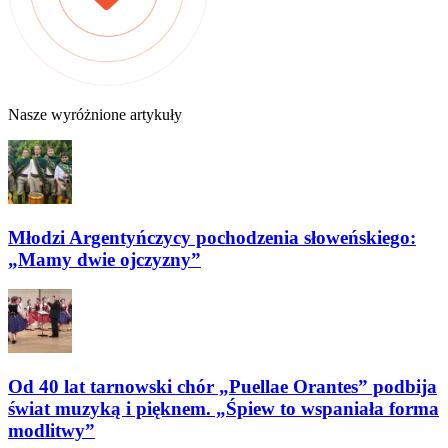
Nasze wyróżnione artykuły
Młodzi Argentyńczycy pochodzenia słoweńskiego:
„Mamy dwie ojczyzny”
Od 40 lat tarnowski chór „Puellae Orantes” podbija
świat muzyką i pięknem. „Śpiew to wspaniała forma
modlitwy”