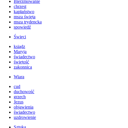
Bierzmowanie
chrzest
kapłaństwo
msza święta
msza trydencka
spowiedź
Święci
ksiądz
Maryja
świadectwo
świętość
zakonnica
Wiara
cud
duchowość
grzech
Jezus
objawienia
świadectwo
uzdrowienie
Sztuka