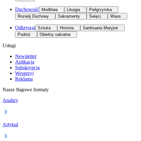
Duchowość
Modlitwa
Liturgia
Pielgrzymka
Rozwój Duchowy
Sakramenty
Święci
Wiara
Odkrywaj
Sztuka
Historia
Sanktuaria Maryjne
Podróż
Obiekty sakralne
Usługi
Newsletter
Aplikacja
Subskrypcja
Wesprzyj
Reklama
Nasze flagowe formaty
Analizy
Artykuł