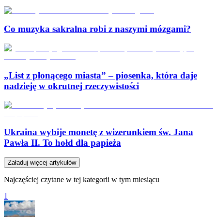
Co muzyka sakralna robi z naszymi mózgami?
„List z płonącego miasta” – piosenka, która daje
nadzieję w okrutnej rzeczywistości
Ukraina wybije monetę z wizerunkiem św. Jana
Pawła II. To hołd dla papieża
Załaduj więcej artykułów
Najczęściej czytane w tej kategorii w tym miesiącu
1