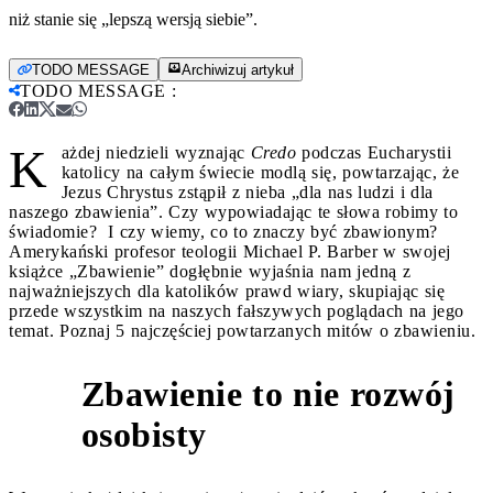
niż stanie się „lepszą wersją siebie”.
TODO MESSAGE
Archiwizuj artykuł
TODO MESSAGE
:
K
ażdej niedzieli wyznając
Credo
podczas Eucharystii
katolicy na całym świecie modlą się, powtarzając, że
Jezus Chrystus zstąpił z nieba „dla nas ludzi i dla
naszego zbawienia”. Czy wypowiadając te słowa robimy to
świadomie? I czy wiemy, co to znaczy być zbawionym?
Amerykański profesor teologii Michael P. Barber w swojej
książce „Zbawienie” dogłębnie wyjaśnia nam jedną z
najważniejszych dla katolików prawd wiary, skupiając się
przede wszystkim na naszych fałszywych poglądach na jego
temat. Poznaj 5 najczęściej powtarzanych mitów o zbawieniu.
Zbawienie to nie rozwój
1
osobisty