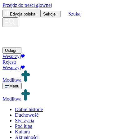
Przejdz do tresci glownej
Szukaj
Edycja
polska
Sekcje
Usługi
Wesprzyj
Rejestr
Wesprzyj
Modlitwa
Menu
Modlitwa
Dobre historie
Duchowość
Styl życia
Pod lupą
Kultura
Aktualności