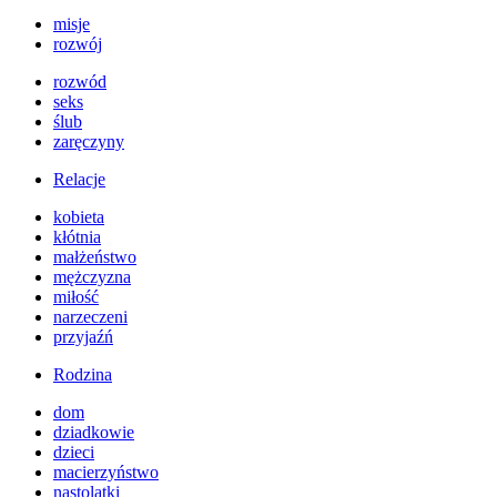
misje
rozwój
rozwód
seks
ślub
zaręczyny
Relacje
kobieta
kłótnia
małżeństwo
mężczyzna
miłość
narzeczeni
przyjaźń
Rodzina
dom
dziadkowie
dzieci
macierzyństwo
nastolatki