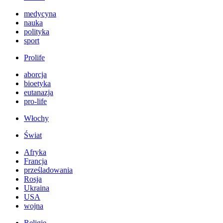
medycyna
nauka
polityka
sport
Prolife
aborcja
bioetyka
eutanazja
pro-life
Włochy
Świat
Afryka
Francja
prześladowania
Rosja
Ukraina
USA
wojna
Religie