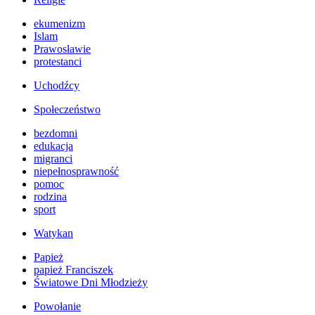
ekumenizm
Islam
Prawosławie
protestanci
Uchodźcy
Społeczeństwo
bezdomni
edukacja
migranci
niepełnosprawność
pomoc
rodzina
sport
Watykan
Papież
papież Franciszek
Światowe Dni Młodzieży
Powołanie