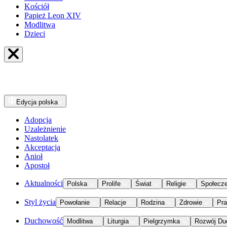
Kościół
Papież Leon XIV
Modlitwa
Dzieci
Edycja
polska
Adopcja
Uzależnienie
Nastolatek
Akceptacja
Anioł
Apostoł
Aktualności
Polska
Prolife
Świat
Religie
Społecz
Styl życia
Powołanie
Relacje
Rodzina
Zdrowie
Pr
Duchowość
Modlitwa
Liturgia
Pielgrzymka
Rozwój Du