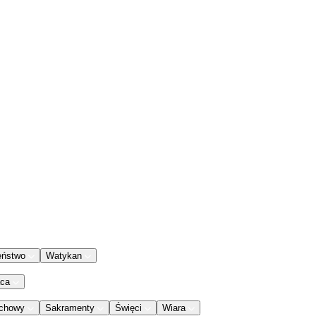
eństwo
Watykan
aca
chowy
Sakramenty
Święci
Wiara