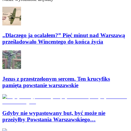
„Dlaczego ja ocalałem?” Pięć minut nad Warszawą
prześladowało Wincentego do końca życia
Jezus z przestrzelonym sercem. Ten krucyfiks
pamięta powstanie warszawskie
Gdyby nie wypastowany but, być może nie
przeżyłby Powstania Warszawskiego…