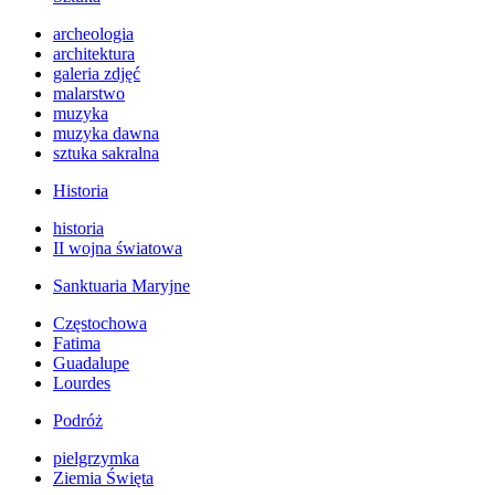
archeologia
architektura
galeria zdjęć
malarstwo
muzyka
muzyka dawna
sztuka sakralna
Historia
historia
II wojna światowa
Sanktuaria Maryjne
Częstochowa
Fatima
Guadalupe
Lourdes
Podróż
pielgrzymka
Ziemia Święta