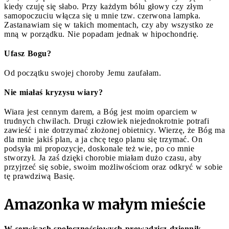
kiedy czuję się słabo. Przy każdym bólu głowy czy złym
samopoczuciu włącza się u mnie tzw. czerwona lampka.
Zastanawiam się w takich momentach, czy aby wszystko ze
mną w porządku. Nie popadam jednak w hipochondrię.
Ufasz Bogu?
Od początku swojej choroby Jemu zaufałam.
Nie miałaś kryzysu wiary?
Wiara jest cennym darem, a Bóg jest moim oparciem w
trudnych chwilach. Drugi człowiek niejednokrotnie potrafi
zawieść i nie dotrzymać złożonej obietnicy. Wierzę, że Bóg ma
dla mnie jakiś plan, a ja chcę tego planu się trzymać. On
podsyła mi propozycje, doskonale też wie, po co mnie
stworzył. Ja zaś dzięki chorobie miałam dużo czasu, aby
przyjrzeć się sobie, swoim możliwościom oraz odkryć w sobie
tę prawdziwą Basię.
Amazonka w małym mieście
W serwisach społecznościowych prowadzisz dziennik