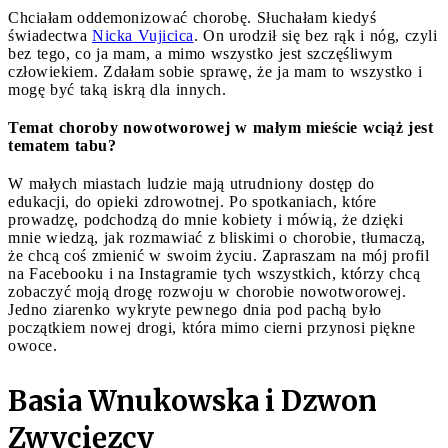
Chciałam oddemonizować chorobę. Słuchałam kiedyś
świadectwa
Nicka Vujicica
. On urodził się bez rąk i nóg, czyli
bez tego, co ja mam, a mimo wszystko jest szczęśliwym
człowiekiem. Zdałam sobie sprawę, że ja mam to wszystko i
mogę być taką iskrą dla innych.
Temat choroby nowotworowej w małym mieście wciąż jest
tematem tabu?
W małych miastach ludzie mają utrudniony dostęp do
edukacji, do opieki zdrowotnej. Po spotkaniach, które
prowadzę, podchodzą do mnie kobiety i mówią, że dzięki
mnie wiedzą, jak rozmawiać z bliskimi o chorobie, tłumaczą,
że chcą coś zmienić w swoim życiu. Zapraszam na mój profil
na Facebooku i na Instagramie tych wszystkich, którzy chcą
zobaczyć moją drogę rozwoju w chorobie nowotworowej.
Jedno ziarenko wykryte pewnego dnia pod pachą było
początkiem nowej drogi, która mimo cierni przynosi piękne
owoce.
Basia Wnukowska i Dzwon
Zwycięzcy