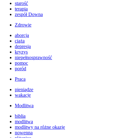
starość
terapia
zespół Downa
Zdrowie
aborcja
ciąża
depresja
kryzys
niepełnosprawność
pomoc
poród
Praca
pieniądze
wakacje
Modlitwa
biblia
modlitwa
modlitwy na różne okazje
nowenna