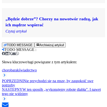
„Będzie dobrze”? Chorzy na nowotwór radzą, jak
ich mądrze wspierać
Czytaj artykuł
TODO MESSAGE
Archiwizuj artykuł
TODO MESSAGE
:
Słowa kluczowe/tagi powiązane z tym artykułem:
choroba
rak
świadectwo
POPRZEDNI
Nie przychodzi się na mszę, by zaspokoić swe
potrzeby
NASTĘPNY
W ten sposób „wykonujemy robotę diabła”. I nawet
tego nie widzimy