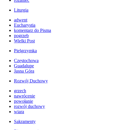
różaniec
Liturgia
adwent
Eucharystia
komentarz do Pisma
pogrzeb
Wielki Post
Pielgrzymka
Częstochowa
Guadalupe
Jasna Góra
Rozwój Duchowy
grzech
nawrócenie
powołanie
rozwój duchowy
wiara
Sakramenty