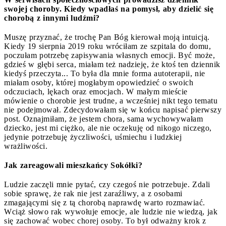
swojej choroby. Kiedy wpadłaś na pomysł, aby dzielić się
chorobą z innymi ludźmi?
Muszę przyznać, że trochę Pan Bóg kierował moją intuicją.
Kiedy 19 sierpnia 2019 roku wróciłam ze szpitala do domu,
poczułam potrzebę zapisywania własnych emocji. Być może,
gdzieś w głębi serca, miałam też nadzieję, że ktoś ten dziennik
kiedyś przeczyta... To była dla mnie forma autoterapii, nie
miałam osoby, której mogłabym opowiedzieć o swoich
odczuciach, lękach oraz emocjach. W małym mieście
mówienie o chorobie jest trudne, a wcześniej nikt tego tematu
nie podejmował. Zdecydowałam się w końcu napisać pierwszy
post. Oznajmiłam, że jestem chora, sama wychowywałam
dziecko, jest mi ciężko, ale nie oczekuję od nikogo niczego,
jedynie potrzebuję życzliwości, uśmiechu i ludzkiej
wrażliwości.
Jak zareagowali mieszkańcy Sokółki?
Ludzie zaczęli mnie pytać, czy czegoś nie potrzebuje. Zdali
sobie sprawę, że rak nie jest zaraźliwy, a z osobami
zmagającymi się z tą chorobą naprawdę warto rozmawiać.
Wciąż słowo rak wywołuje emocje, ale ludzie nie wiedzą, jak
się zachować wobec chorej osoby. To był odważny krok z