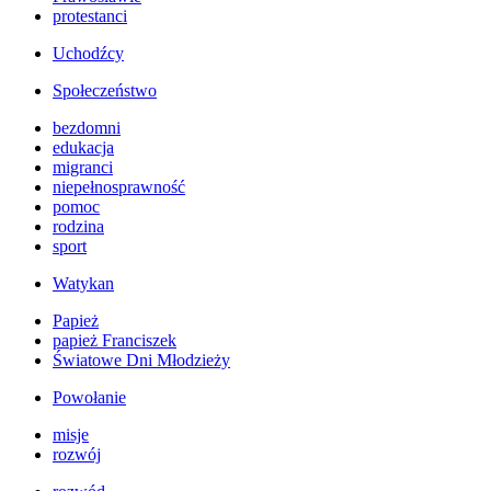
protestanci
Uchodźcy
Społeczeństwo
bezdomni
edukacja
migranci
niepełnosprawność
pomoc
rodzina
sport
Watykan
Papież
papież Franciszek
Światowe Dni Młodzieży
Powołanie
misje
rozwój