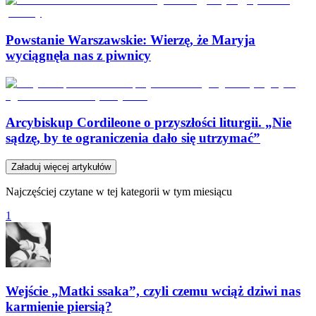
Powstanie Warszawskie: Wierzę, że Maryja
wyciągnęła nas z piwnicy
Arcybiskup Cordileone o przyszłości liturgii. „Nie
sądzę, by te ograniczenia dało się utrzymać”
Załaduj więcej artykułów
Najczęściej czytane w tej kategorii w tym miesiącu
1
Wejście „Matki ssaka”, czyli czemu wciąż dziwi nas
karmienie piersią?