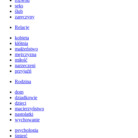
rozwód
seks
ślub
zaręczyny
Relacje
kobieta
kłótnia
małżeństwo
mężczyzna
miłość
narzeczeni
przyjaźń
Rodzina
dom
dziadkowie
dzieci
macierzyństwo
nastolatki
wychowanie
psychologia
śmierć