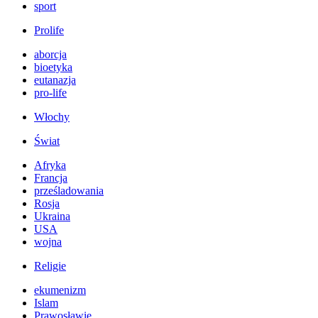
sport
Prolife
aborcja
bioetyka
eutanazja
pro-life
Włochy
Świat
Afryka
Francja
prześladowania
Rosja
Ukraina
USA
wojna
Religie
ekumenizm
Islam
Prawosławie