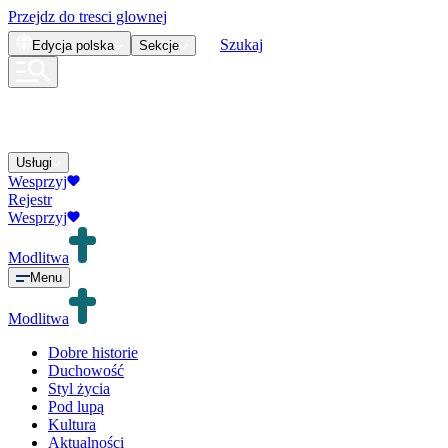
Przejdz do tresci glownej
Szukaj
Edycja
polska
Sekcje
Usługi
Wesprzyj
Rejestr
Wesprzyj
Modlitwa
Menu
Modlitwa
Dobre historie
Duchowość
Styl życia
Pod lupą
Kultura
Aktualności