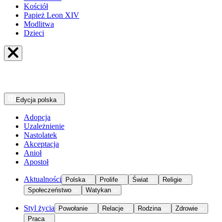
Kościół
Papież Leon XIV
Modlitwa
Dzieci
Edycja
polska
Adopcja
Uzależnienie
Nastolatek
Akceptacja
Anioł
Apostoł
Aktualności
Polska
Prolife
Świat
Religie
Społeczeństwo
Watykan
Styl życia
Powołanie
Relacje
Rodzina
Zdrowie
Praca