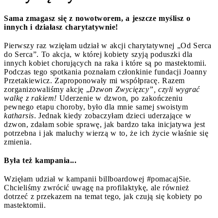
Sama zmagasz się z nowotworem, a jeszcze myślisz o
innych i działasz charytatywnie!
Pierwszy raz wzięłam udział w akcji charytatywnej „Od Serca
do Serca”. To akcja, w której kobiety szyją poduszki dla
innych kobiet chorujących na raka i które są po mastektomii.
Podczas tego spotkania poznałam członkinie fundacji Joanny
Przetakiewicz. Zaproponowały mi współpracę. Razem
zorganizowaliśmy akcję „
Dzwon Zwycięzcy”, czyli wygrać
walkę z rakiem!
Uderzenie w dzwon, po zakończeniu
pewnego etapu choroby, było dla mnie samej swoistym
katharsis
. Jednak kiedy zobaczyłam dzieci uderzające w
dzwon, zdałam sobie sprawę, jak bardzo taka inicjatywa jest
potrzebna i jak maluchy wierzą w to, że ich życie właśnie się
zmienia.
Była też kampania...
Wzięłam udział w kampanii billboardowej #pomacajSie.
Chcieliśmy zwrócić uwagę na profilaktykę, ale również
dotrzeć z przekazem na temat tego, jak czują się kobiety po
mastektomii.