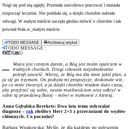
Nogi się pod nią ugięły. Przestała zawodowo pracować i musiała
rozpocząć leczenie. Nie poddała się, a dzięki chorobie nabrała
odwagi. W małym mieście zaczęła głośno mówić o chorobie i tak
powstał #rak.w_małym mieście.
TODO MESSAGE
Archiwizuj artykuł
TODO MESSAGE
:
–
Wiara jest cennym darem, a Bóg jest moim oparciem w
trudnych chwilach. Drugi człowiek niejednokrotnie
potrafi zawieść. Wierzę, że Bóg ma dla mnie jakiś plan, a
ja się go trzymam. On podsyła mi propozycje, doskonale wie,
po co mnie stworzył, a ja dzięki chorobie miałam dużo czasu,
aby przyjrzeć się sobie, swoim możliwościom oraz odkryć w
sobie tą prawdziwą Basię – mówi w rozmowie z Aleteią.
Anna Gębalska-Berekets: Dwa lata temu usłyszałaś
diagnozę –
rak
złośliwy Herr 2+3 z przerzutami do węzłów
chłonnych. Co poczułaś?
Barbara Wnukowska: Myślę, że dla każdego po usłyszeniu