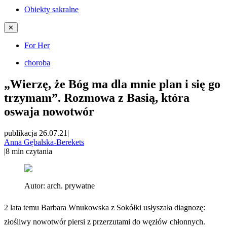
Obiekty sakralne
✕
For Her
choroba
„Wierzę, że Bóg ma dla mnie plan i się go
trzymam”. Rozmowa z Basią, która
oswaja nowotwór
publikacja 26.07.21
|
Anna Gębalska-Berekets
|
8
min czytania
Autor:
arch. prywatne
2 lata temu Barbara Wnukowska z Sokółki usłyszała diagnozę:
złośliwy nowotwór piersi z przerzutami do węzłów chłonnych.