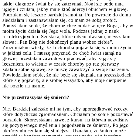
takiej diagnozy świat by się zatrzymał. Nogi się pode mną
ugięły i czułam, jakby mnie ktoś uderzył obuchem w głowę.
Poczułam się jeszcze bardziej samotna. Po powrocie do domu
siedziałam i zastanawiałam się, co mam ze sobą zrobić.
Pomyślałam sobie, że chorobę chcę oddać w ręce Boga, aby w
moim życiu działa się Jego wola. Podczas jednej z nauk
rekolekcyjnych o. Szustaka, które odsłuchiwałam, usłyszałam
słowa: „Pan Bóg nie dokończył planu wobec ciebie”.
Zrozumiałam wtedy, że ta choroba pojawiła się w moim życiu
w jakimś celu. I muszę przyznać, że choć świat stanął na
głowie, przestałam zawodowo pracować, aby zająć się
leczeniem, to właśnie w czasie choroby po raz pierwszy
zdałam sobie sprawę, że muszę zawalczyć o swoje marzenia.
Powiedziałam sobie, że nie będę się skupiała na przeszkodach,
które się pojawiły, ale zrobię wszystko, aby moje cierpienie
nie poszło na marne.
Nie przestraszyłaś się śmierci?
Nie. Bardziej zależało mi na tym, aby uporządkować rzeczy,
które dotychczas zgromadziłam. Chciałam po sobie pozostawić
porządek. Skorzystałam nawet z kursu, na którym uczyliśmy
się pozytywnego myślenia i pogodzenia ze śmiercią. Po jego
ukończeniu czułam się silniejsza. Uznałam, że śmierć może