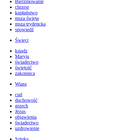
Bierzmowanie
chrzest
kapłaństwo
msza święta
msza trydencka
spowiedź
Święci
ksiądz
Maryja
świadectwo
świętość
zakonnica
Wiara
cud
duchowość
grzech
Jezus
objawienia
świadectwo
uzdrowienie
Sztuka