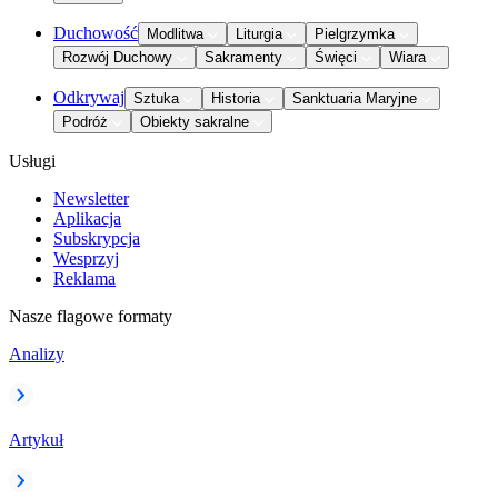
Duchowość
Modlitwa
Liturgia
Pielgrzymka
Rozwój Duchowy
Sakramenty
Święci
Wiara
Odkrywaj
Sztuka
Historia
Sanktuaria Maryjne
Podróż
Obiekty sakralne
Usługi
Newsletter
Aplikacja
Subskrypcja
Wesprzyj
Reklama
Nasze flagowe formaty
Analizy
Artykuł