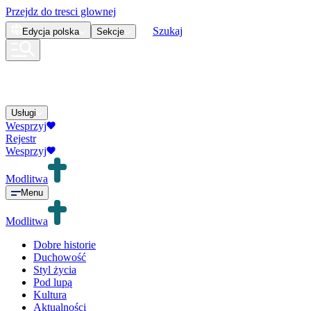
Przejdz do tresci glownej
Szukaj
Edycja
polska
Sekcje
Usługi
Wesprzyj
Rejestr
Wesprzyj
Modlitwa
Menu
Modlitwa
Dobre historie
Duchowość
Styl życia
Pod lupą
Kultura
Aktualności