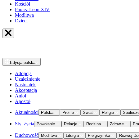
Kościół
Papież Leon XIV
Modlitwa
Dzieci
Edycja
polska
Adopcja
Uzależnienie
Nastolatek
Akceptacja
Anioł
Apostoł
Aktualności
Polska
Prolife
Świat
Religie
Społecz
Styl życia
Powołanie
Relacje
Rodzina
Zdrowie
Pr
Duchowość
Modlitwa
Liturgia
Pielgrzymka
Rozwój Du