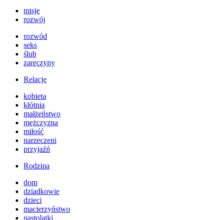
misje
rozwój
rozwód
seks
ślub
zaręczyny
Relacje
kobieta
kłótnia
małżeństwo
mężczyzna
miłość
narzeczeni
przyjaźń
Rodzina
dom
dziadkowie
dzieci
macierzyństwo
nastolatki