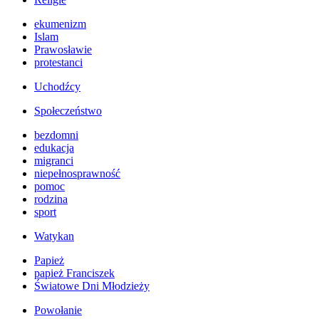
ekumenizm
Islam
Prawosławie
protestanci
Uchodźcy
Społeczeństwo
bezdomni
edukacja
migranci
niepełnosprawność
pomoc
rodzina
sport
Watykan
Papież
papież Franciszek
Światowe Dni Młodzieży
Powołanie