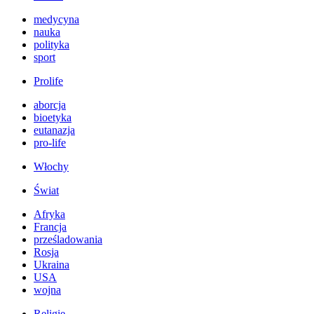
medycyna
nauka
polityka
sport
Prolife
aborcja
bioetyka
eutanazja
pro-life
Włochy
Świat
Afryka
Francja
prześladowania
Rosja
Ukraina
USA
wojna
Religie