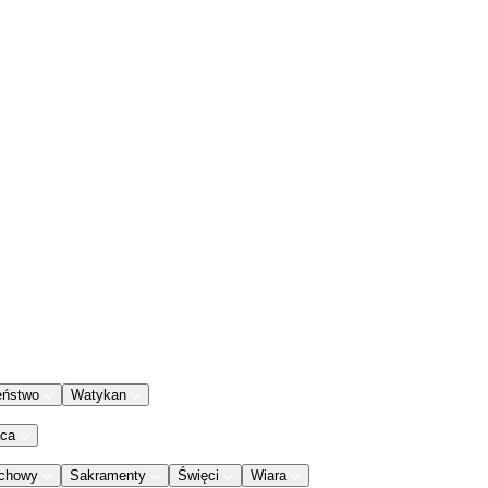
eństwo
Watykan
aca
chowy
Sakramenty
Święci
Wiara