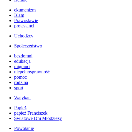
ekumenizm
Islam
Prawosławie
protestanci
Uchodźcy
Społeczeństwo
bezdomni
edukacja
migranci
niepełnosprawność
pomoc
rodzina
sport
Watykan
Papież
papież Franciszek
Światowe Dni Młodzieży
Powołanie