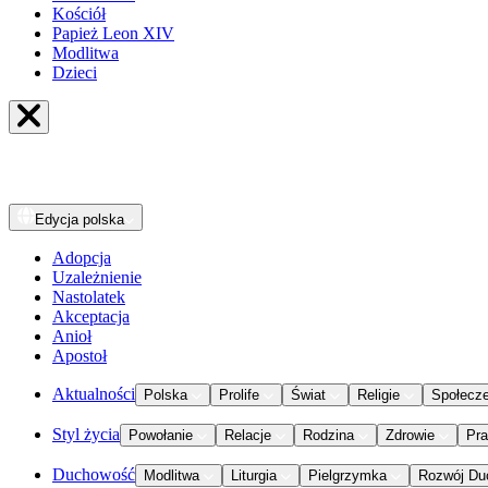
Kościół
Papież Leon XIV
Modlitwa
Dzieci
Edycja
polska
Adopcja
Uzależnienie
Nastolatek
Akceptacja
Anioł
Apostoł
Aktualności
Polska
Prolife
Świat
Religie
Społecz
Styl życia
Powołanie
Relacje
Rodzina
Zdrowie
Pr
Duchowość
Modlitwa
Liturgia
Pielgrzymka
Rozwój Du