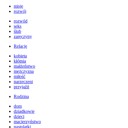
misje
rozwój
rozwód
seks
ślub
zaręczyny
Relacje
kobieta
kłótnia
małżeństwo
mężczyzna
miłość
narzeczeni
przyjaźń
Rodzina
dom
dziadkowie
dzieci
macierzyństwo
nastolatki