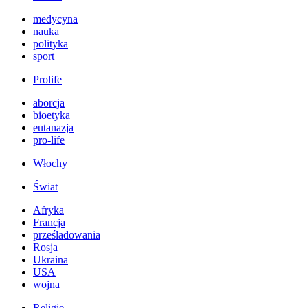
medycyna
nauka
polityka
sport
Prolife
aborcja
bioetyka
eutanazja
pro-life
Włochy
Świat
Afryka
Francja
prześladowania
Rosja
Ukraina
USA
wojna
Religie