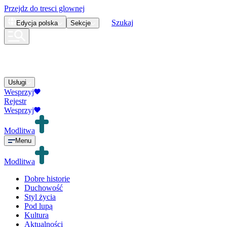
Przejdz do tresci glownej
Szukaj
Edycja
polska
Sekcje
Usługi
Wesprzyj
Rejestr
Wesprzyj
Modlitwa
Menu
Modlitwa
Dobre historie
Duchowość
Styl życia
Pod lupą
Kultura
Aktualności