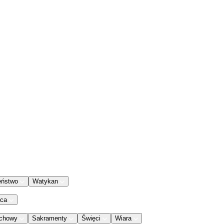
eństwo
Watykan
aca
chowy
Sakramenty
Święci
Wiara