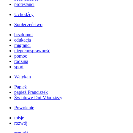
protestanci
Uchodźcy
Społeczeństwo
bezdomni
edukacja
migranci
niepełnosprawność
pomoc
rodzina
sport
Watykan
Papież
papież Franciszek
Światowe Dni Młodzieży
Powołanie
misje
rozwój