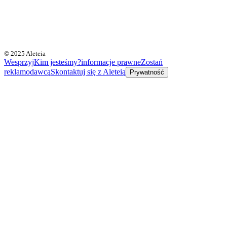
© 2025 Aleteia
Wesprzyj
Kim jesteśmy?
informacje prawne
Zostań
reklamodawcą
Skontaktuj się z Aleteią
Prywatność