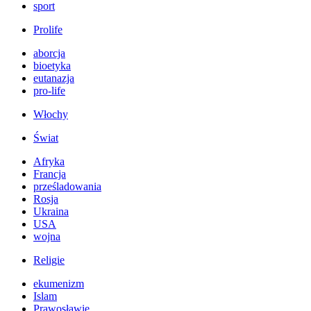
sport
Prolife
aborcja
bioetyka
eutanazja
pro-life
Włochy
Świat
Afryka
Francja
prześladowania
Rosja
Ukraina
USA
wojna
Religie
ekumenizm
Islam
Prawosławie