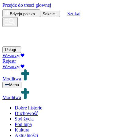
Przejdz do tresci glownej
Szukaj
Edycja
polska
Sekcje
Usługi
Wesprzyj
Rejestr
Wesprzyj
Modlitwa
Menu
Modlitwa
Dobre historie
Duchowość
Styl życia
Pod lupą
Kultura
Aktualności