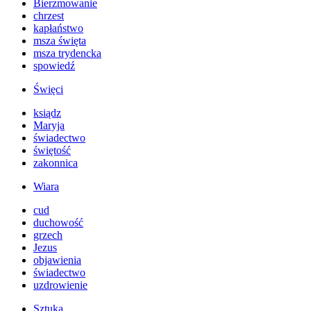
Bierzmowanie
chrzest
kapłaństwo
msza święta
msza trydencka
spowiedź
Święci
ksiądz
Maryja
świadectwo
świętość
zakonnica
Wiara
cud
duchowość
grzech
Jezus
objawienia
świadectwo
uzdrowienie
Sztuka