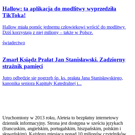
Hallow: ta aplikacja do modlitwy wyprzedziła
TikToka!
Hallow miała pomóc jednemu człowiekowi wrócić do modlitwy.
Dziś korzystają z niej miliony – także w Polsce.
świadectwo
Zmarł Ksiądz Prałat Jan Stanisławski. Zadziorny
strażnik pamięci
Jutro odbędzie się pogrzeb śp. ks. prałata Jana Stanisławskiego,
kanonika seniora Kapituły Katedralnej i...
Uruchomiony w 2013 roku, Aleteia to bezpłatny internetowy
dziennik informacyjny. Strona jest dostępna w sześciu językach
(francuskim, angielskim, portugalskim, hiszpańskim, polskim i
słoweńskim). Każdego miesiąca ponad 10 milionów czytelników