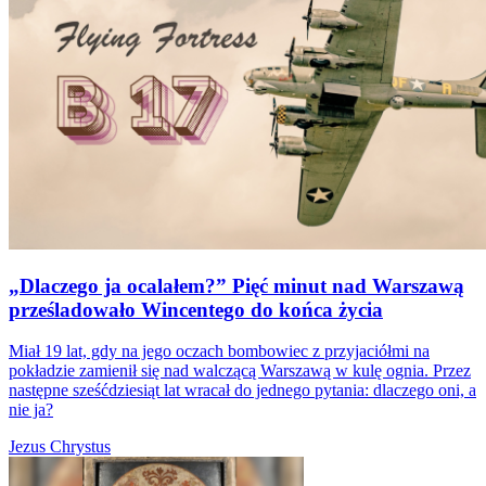
„Dlaczego ja ocalałem?” Pięć minut nad Warszawą
prześladowało Wincentego do końca życia
Miał 19 lat, gdy na jego oczach bombowiec z przyjaciółmi na
pokładzie zamienił się nad walczącą Warszawą w kulę ognia. Przez
następne sześćdziesiąt lat wracał do jednego pytania: dlaczego oni, a
nie ja?
Jezus Chrystus