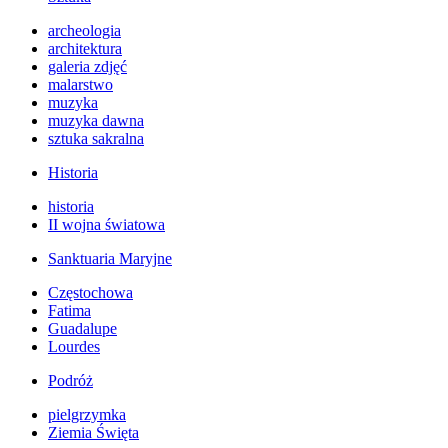
archeologia
architektura
galeria zdjęć
malarstwo
muzyka
muzyka dawna
sztuka sakralna
Historia
historia
II wojna światowa
Sanktuaria Maryjne
Częstochowa
Fatima
Guadalupe
Lourdes
Podróż
pielgrzymka
Ziemia Święta