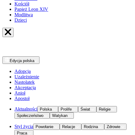
Kościół
Papież Leon XIV
Modlitwa
Dzieci
Edycja
polska
Adopcja
Uzależnienie
Nastolatek
Akceptacja
Anioł
Apostoł
Aktualności
Polska
Prolife
Świat
Religie
Społeczeństwo
Watykan
Styl życia
Powołanie
Relacje
Rodzina
Zdrowie
Praca