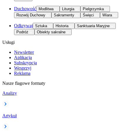
Duchowość
Modlitwa
Liturgia
Pielgrzymka
Rozwój Duchowy
Sakramenty
Święci
Wiara
Odkrywaj
Sztuka
Historia
Sanktuaria Maryjne
Podróż
Obiekty sakralne
Usługi
Newsletter
Aplikacja
Subskrypcja
Wesprzyj
Reklama
Nasze flagowe formaty
Analizy
Artykuł