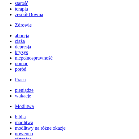
starość
terapia
zespół Downa
Zdrowie
aborcja
ciąża
depresja
kryzys
niepełnosprawność
pomoc
poród
Praca
pieniądze
wakacje
Modlitwa
biblia
modlitwa
modlitwy na różne okazje
nowenna