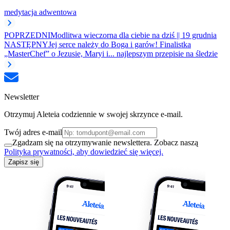
medytacja adwentowa
POPRZEDNI
Modlitwa wieczorna dla ciebie na dziś || 19 grudnia
NASTĘPNY
Jej serce należy do Boga i garów! Finalistka
„MasterChef” o Jezusie, Maryi i... najlepszym przepisie na śledzie
Newsletter
Otrzymuj Aleteia codziennie w swojej skrzynce e-mail.
Twój adres e-mail
Zgadzam się na otrzymywanie newslettera. Zobacz naszą
Polityka prywatności, aby dowiedzieć się więcej.
Zapisz się