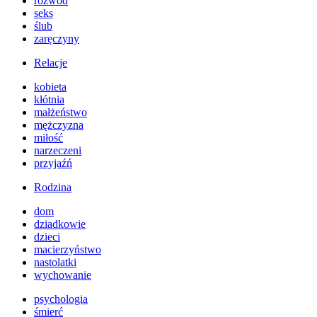
rozwód
seks
ślub
zaręczyny
Relacje
kobieta
kłótnia
małżeństwo
mężczyzna
miłość
narzeczeni
przyjaźń
Rodzina
dom
dziadkowie
dzieci
macierzyństwo
nastolatki
wychowanie
psychologia
śmierć