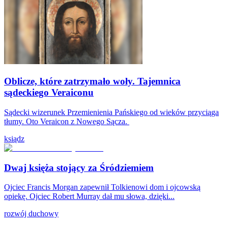
Oblicze, które zatrzymało woły. Tajemnica
sądeckiego Veraiconu
Sądecki wizerunek Przemienienia Pańskiego od wieków przyciąga
tłumy. Oto Veraicon z Nowego Sącza.
ksiądz
Dwaj księża stojący za Śródziemiem
Ojciec Francis Morgan zapewnił Tolkienowi dom i ojcowską
opiekę. Ojciec Robert Murray dał mu słowa, dzięki...
rozwój duchowy