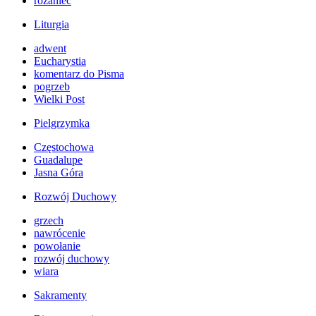
różaniec
Liturgia
adwent
Eucharystia
komentarz do Pisma
pogrzeb
Wielki Post
Pielgrzymka
Częstochowa
Guadalupe
Jasna Góra
Rozwój Duchowy
grzech
nawrócenie
powołanie
rozwój duchowy
wiara
Sakramenty