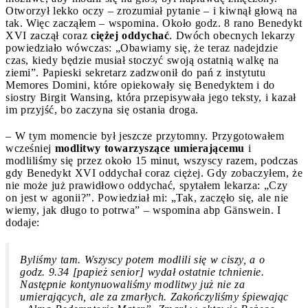
Otworzył lekko oczy – zrozumiał pytanie – i kiwnął głową na
tak. Więc zacząłem – wspomina. Około godz. 8 rano Benedykt
XVI zaczął coraz
ciężej oddychać
. Dwóch obecnych lekarzy
powiedziało wówczas: „Obawiamy się, że teraz nadejdzie
czas, kiedy będzie musiał stoczyć swoją ostatnią walkę na
ziemi”. Papieski sekretarz zadzwonił do pań z instytutu
Memores Domini, które opiekowały się Benedyktem i do
siostry Birgit Wansing, która przepisywała jego teksty, i kazał
im przyjść, bo zaczyna się ostania droga.
– W tym momencie był jeszcze przytomny. Przygotowałem
wcześniej
modlitwy towarzyszące umierającemu
i
modliliśmy się przez około 15 minut, wszyscy razem, podczas
gdy Benedykt XVI oddychał coraz ciężej. Gdy zobaczyłem, że
nie może już prawidłowo oddychać, spytałem lekarza: „Czy
on jest w agonii?”. Powiedział mi: „Tak, zaczęło się, ale nie
wiemy, jak długo to potrwa” – wspomina abp Gänswein. I
dodaje:
Byliśmy tam. Wszyscy potem modlili się w ciszy, a o
godz. 9.34 [papież senior] wydał ostatnie tchnienie.
Następnie kontynuowaliśmy modlitwy już nie za
umierających, ale za zmarłych. Zakończyliśmy śpiewając