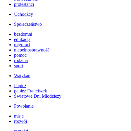
protestanci
Uchodźcy
Społeczeństwo
bezdomni
edukacja
migranci
niepełnosprawność
pomoc
rodzina
sport
Watykan
Papież
papież Franciszek
Światowe Dni Młodzieży
Powołanie
misje
rozwój