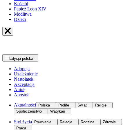
Kościół
Papież Leon XIV
Modlitwa
Dzieci
Edycja
polska
Adopcja
Uzależnienie
Nastolatek
Akceptacja
Anioł
Apostoł
Aktualności
Polska
Prolife
Świat
Religie
Społeczeństwo
Watykan
Styl życia
Powołanie
Relacje
Rodzina
Zdrowie
Praca