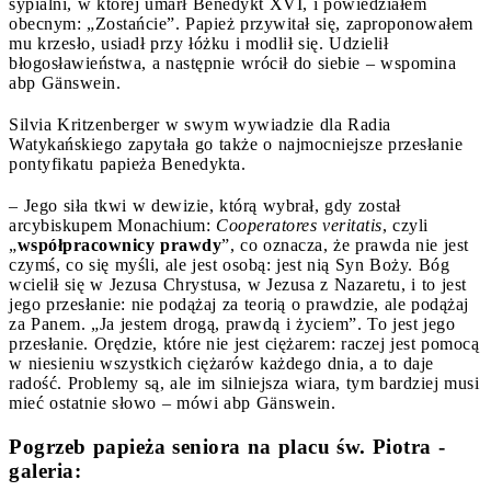
sypialni, w której umarł Benedykt XVI, i powiedziałem
obecnym: „Zostańcie”. Papież przywitał się, zaproponowałem
mu krzesło, usiadł przy łóżku i modlił się. Udzielił
błogosławieństwa, a następnie wrócił do siebie – wspomina
abp Gänswein.
Silvia Kritzenberger w swym wywiadzie dla Radia
Watykańskiego zapytała go także o najmocniejsze przesłanie
pontyfikatu papieża Benedykta.
– Jego siła tkwi w dewizie, którą wybrał, gdy został
arcybiskupem Monachium:
Cooperatores veritatis
, czyli
„
współpracownicy prawdy
”, co oznacza, że prawda nie jest
czymś, co się myśli, ale jest osobą: jest nią Syn Boży. Bóg
wcielił się w Jezusa Chrystusa, w Jezusa z Nazaretu, i to jest
jego przesłanie: nie podążaj za teorią o prawdzie, ale podążaj
za Panem. „Ja jestem drogą, prawdą i życiem”. To jest jego
przesłanie. Orędzie, które nie jest ciężarem: raczej jest pomocą
w niesieniu wszystkich ciężarów każdego dnia, a to daje
radość. Problemy są, ale im silniejsza wiara, tym bardziej musi
mieć ostatnie słowo – mówi abp Gänswein.
Pogrzeb papieża seniora na placu św. Piotra -
galeria: