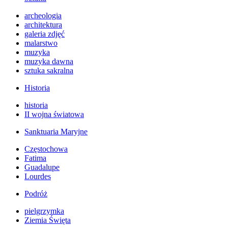
archeologia
architektura
galeria zdjęć
malarstwo
muzyka
muzyka dawna
sztuka sakralna
Historia
historia
II wojna światowa
Sanktuaria Maryjne
Częstochowa
Fatima
Guadalupe
Lourdes
Podróż
pielgrzymka
Ziemia Święta