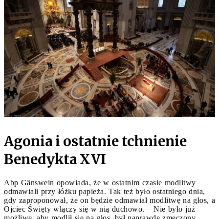
Agonia i ostatnie tchnienie
Benedykta XVI
Abp Gänswein opowiada, że w ostatnim czasie modlitwy
odmawiali przy łóżku papieża. Tak też było ostatniego dnia,
gdy zaproponował, że on będzie odmawiał modlitwę na głos, a
Ojciec Święty włączy się w nią duchowo. – Nie było już
możliwe, aby modlił się na głos, był naprawdę zmęczony.