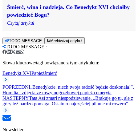
Śmierć, wina i nadzieja. Co Benedykt XVI chciałby
powiedzieć Bogu?
Czytaj artykuł
TODO MESSAGE
Archiwizuj artykuł
TODO MESSAGE
:
Słowa kluczowe/tagi powiązane z tym artykułem:
Benedykt XVI
Papież
śmierć
POPRZEDNI
„Benedykcie, niech twoja radość będzie doskonała!”.
Homilia i zdjęcia ze mszy pogrzebowej papieża emeryta
NASTĘPNY
Tata Asi zmarł niespodziewanie. „Brakuje go tu, ale z
góry też bardzo pomaga. Ostatnio najczęściej pilnuje mi roweru"
Newsletter