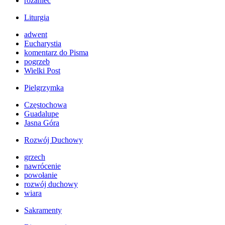
różaniec
Liturgia
adwent
Eucharystia
komentarz do Pisma
pogrzeb
Wielki Post
Pielgrzymka
Częstochowa
Guadalupe
Jasna Góra
Rozwój Duchowy
grzech
nawrócenie
powołanie
rozwój duchowy
wiara
Sakramenty