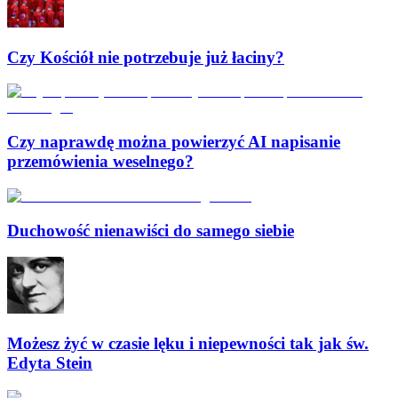
Czy Kościół nie potrzebuje już łaciny?
Czy naprawdę można powierzyć AI napisanie
przemówienia weselnego?
Duchowość nienawiści do samego siebie
Możesz żyć w czasie lęku i niepewności tak jak św.
Edyta Stein