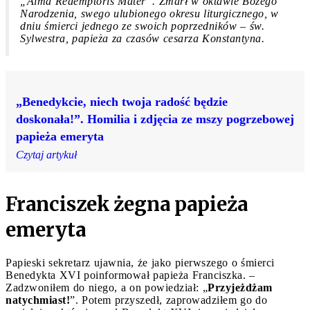
„Alma Redemptoris Mater”. Zmarł w oktawie Bożego
Narodzenia, swego ulubionego okresu liturgicznego, w
dniu śmierci jednego ze swoich poprzedników – św.
Sylwestra, papieża za czasów cesarza Konstantyna.
„Benedykcie, niech twoja radość będzie
doskonała!”. Homilia i zdjęcia ze mszy pogrzebowej
papieża emeryta
Czytaj artykuł
Franciszek żegna papieża
emeryta
Papieski sekretarz ujawnia, że jako pierwszego o śmierci
Benedykta XVI poinformował papieża Franciszka. –
Zadzwoniłem do niego, a on powiedział: „
Przyjeżdżam
natychmiast!
”. Potem przyszedł, zaprowadziłem go do