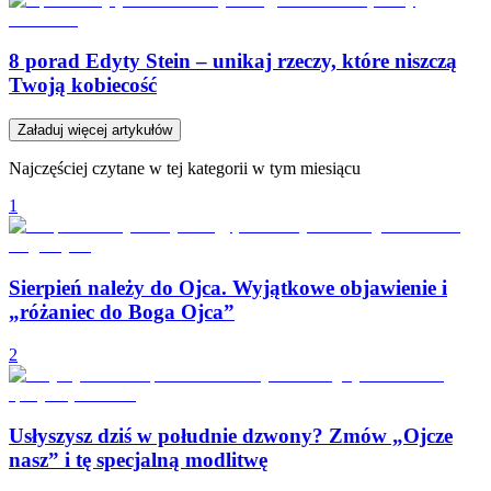
8 porad Edyty Stein – unikaj rzeczy, które niszczą
Twoją kobiecość
Załaduj więcej artykułów
Najczęściej czytane w tej kategorii w tym miesiącu
1
Sierpień należy do Ojca. Wyjątkowe objawienie i
„różaniec do Boga Ojca”
2
Usłyszysz dziś w południe dzwony? Zmów „Ojcze
nasz” i tę specjalną modlitwę