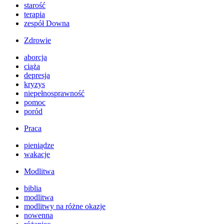
starość
terapia
zespół Downa
Zdrowie
aborcja
ciąża
depresja
kryzys
niepełnosprawność
pomoc
poród
Praca
pieniądze
wakacje
Modlitwa
biblia
modlitwa
modlitwy na różne okazje
nowenna