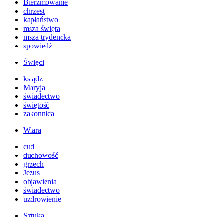
Bierzmowanie
chrzest
kapłaństwo
msza święta
msza trydencka
spowiedź
Święci
ksiądz
Maryja
świadectwo
świętość
zakonnica
Wiara
cud
duchowość
grzech
Jezus
objawienia
świadectwo
uzdrowienie
Sztuka