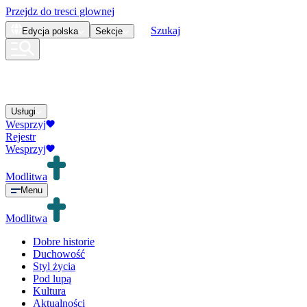
Przejdz do tresci glownej
Szukaj
Edycja
polska
Sekcje
Usługi
Wesprzyj
Rejestr
Wesprzyj
Modlitwa
Menu
Modlitwa
Dobre historie
Duchowość
Styl życia
Pod lupą
Kultura
Aktualności