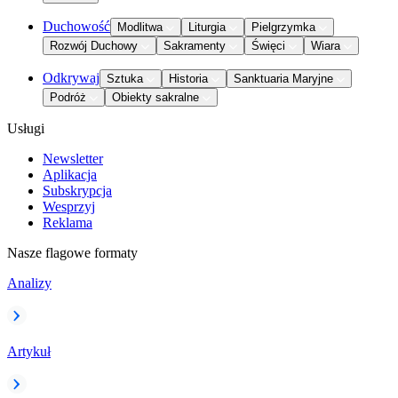
Duchowość
Modlitwa
Liturgia
Pielgrzymka
Rozwój Duchowy
Sakramenty
Święci
Wiara
Odkrywaj
Sztuka
Historia
Sanktuaria Maryjne
Podróż
Obiekty sakralne
Usługi
Newsletter
Aplikacja
Subskrypcja
Wesprzyj
Reklama
Nasze flagowe formaty
Analizy
Artykuł