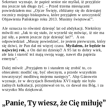
Sekretarz wyznaje, że papież senior nie myślał, iż przyjdzie
mu jeszcze tak długo żyć. – Przed trzema miesiącami
powiedziałem mu: „Ojcze Święty, zbliżamy się do dziesiątej
rocznicy mojego biskupstwa, które przyjąłem w uroczystość
Objawienia Pańskiego roku 2013. Musimy świętować”.
Ale oznacza to również dziesięć lat od abdykacji. Niektórzy
mówili mi: „Jak to się stało, że wyrzekł się mówiąc, iż nie ma
już siły, a potem jeszcze żyje dziesięć lat?”. A on
odpowiedział: „Muszę powiedzieć, że jestem pierwszym, który
się dziwi, że Pan dał mi więcej czasu.
Myślałem, że będzie to
najwyżej rok
, a On dał mi dziesięć! A 95 lat to dobry wiek,
ale lata i starość też mają swoją wagę, nawet dla papieża
emeryta”.
Dalej mówił: „Przyjąłem to i starałem się zrobić to, co
obiecałem: modlić się, być obecnym, a przede wszystkim
towarzyszyć modlitwą mojemu następcy”. Abp Gänswein
wyznaje, że w decyzjach Benedykta XVI nigdy nie było
żadnych kalkulacji, przyjmował on to, co dawał mu Bóg, i za
wszystko Mu dziękował.
„Panie, Ty wiesz, że Cię miłuję”