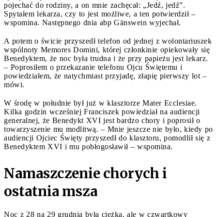
pojechać do rodziny, a on mnie zachęcał: „Jedź, jedź”.
Spytałem lekarza, czy to jest możliwe, a ten potwierdził –
wspomina. Następnego dnia abp Gänswein wyjechał.
A potem o świcie przyszedł telefon od jednej z wolontariuszek
wspólnoty Memores Domini, której członkinie opiekowały się
Benedyktem, że noc była trudna i że przy papieżu jest lekarz.
– Poprosiłem o przekazanie telefonu Ojcu Świętemu i
powiedziałem, że natychmiast przyjadę, złapię pierwszy lot –
mówi.
W środę w południe był już w klasztorze Mater Ecclesiae.
Kilka godzin wcześniej Franciszek powiedział na audiencji
generalnej, że Benedykt XVI jest bardzo chory i poprosił o
towarzyszenie mu modlitwą. – Mnie jeszcze nie było, kiedy po
audiencji Ojciec Święty przyszedł do klasztoru, pomodlił się z
Benedyktem XVI i mu pobłogosławił – wspomina.
Namaszczenie chorych i
ostatnia msza
Noc z 28 na 29 grudnia była ciężka, ale w czwartkowy