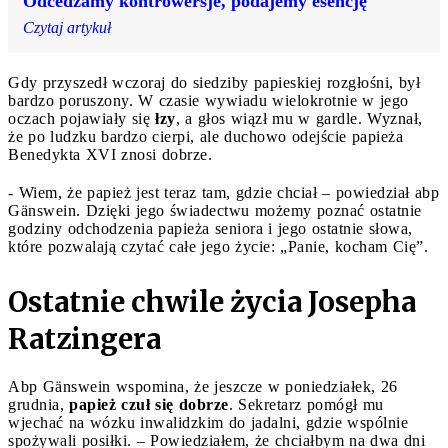
Odcedzamy kontrowersje, podajemy esencję
Czytaj artykuł
Gdy przyszedł wczoraj do siedziby papieskiej rozgłośni, był
bardzo poruszony. W czasie wywiadu wielokrotnie w jego
oczach pojawiały się
łzy
, a głos wiązł mu w gardle. Wyznał,
że po ludzku bardzo cierpi, ale duchowo odejście papieża
Benedykta XVI znosi dobrze.
- Wiem, że papież jest teraz tam, gdzie chciał – powiedział abp
Gänswein. Dzięki jego świadectwu możemy poznać ostatnie
godziny odchodzenia papieża seniora i jego ostatnie słowa,
które pozwalają czytać całe jego życie: „Panie, kocham Cię”.
Ostatnie chwile życia Josepha
Ratzingera
Abp Gänswein wspomina, że jeszcze w poniedziałek, 26
grudnia,
papież czuł się dobrze
. Sekretarz pomógł mu
wjechać na wózku inwalidzkim do jadalni, gdzie wspólnie
spożywali posiłki. – Powiedziałem, że chciałbym na dwa dni