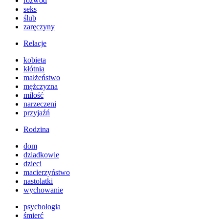
rozwód
seks
ślub
zaręczyny
Relacje
kobieta
kłótnia
małżeństwo
mężczyzna
miłość
narzeczeni
przyjaźń
Rodzina
dom
dziadkowie
dzieci
macierzyństwo
nastolatki
wychowanie
psychologia
śmierć