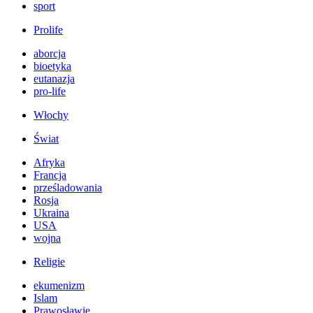
sport
Prolife
aborcja
bioetyka
eutanazja
pro-life
Włochy
Świat
Afryka
Francja
prześladowania
Rosja
Ukraina
USA
wojna
Religie
ekumenizm
Islam
Prawosławie