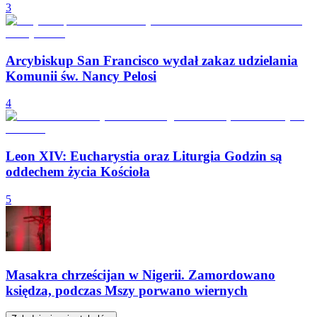
3
Arcybiskup San Francisco wydał zakaz udzielania
Komunii św. Nancy Pelosi
4
Leon XIV: Eucharystia oraz Liturgia Godzin są
oddechem życia Kościoła
5
Masakra chrześcijan w Nigerii. Zamordowano
księdza, podczas Mszy porwano wiernych