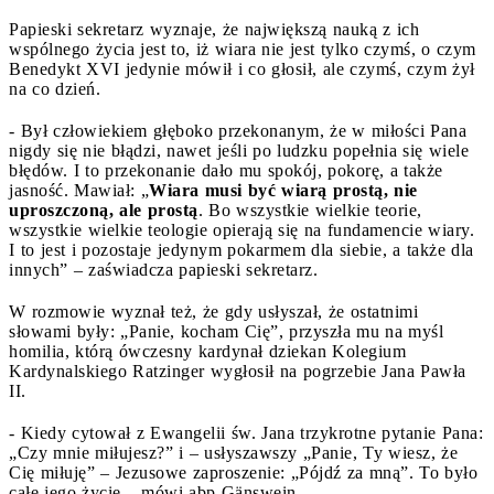
Papieski sekretarz wyznaje, że największą nauką z ich
wspólnego życia jest to, iż wiara nie jest tylko czymś, o czym
Benedykt XVI jedynie mówił i co głosił, ale czymś, czym żył
na co dzień.
- Był człowiekiem głęboko przekonanym, że w miłości Pana
nigdy się nie błądzi, nawet jeśli po ludzku popełnia się wiele
błędów. I to przekonanie dało mu spokój, pokorę, a także
jasność. Mawiał: „
Wiara musi być wiarą prostą, nie
uproszczoną, ale prostą
. Bo wszystkie wielkie teorie,
wszystkie wielkie teologie opierają się na fundamencie wiary.
I to jest i pozostaje jedynym pokarmem dla siebie, a także dla
innych” – zaświadcza papieski sekretarz.
W rozmowie wyznał też, że gdy usłyszał, że ostatnimi
słowami były: „Panie, kocham Cię”, przyszła mu na myśl
homilia, którą ówczesny kardynał dziekan Kolegium
Kardynalskiego Ratzinger wygłosił na pogrzebie Jana Pawła
II.
- Kiedy cytował z Ewangelii św. Jana trzykrotne pytanie Pana:
„Czy mnie miłujesz?” i – usłyszawszy „Panie, Ty wiesz, że
Cię miłuję” – Jezusowe zaproszenie: „Pójdź za mną”. To było
całe jego życie – mówi abp Gänswein.