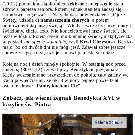
(29.12) poranek nastąpiło nieoczekiwane polepszenie stanu
zdrowia papieża seniora. Potem jednak stan ten zaczął się
stopniowo pogarszać. – Natychmiast powiedziałem: „Ojcze
Święty, udzielę ci
namaszczenia chorych
, a potem
odprawimy tutaj mszę świętą”. Wtedy jeszcze był przytomny i
świadomy, chciał tego. Nie koncelebrował mszy świętej, ale
leżał w łóżku. Potem dałem mu komunię świętą, małą łyżeczką
w postaci
sub specie sanguinis
, czyli
Krwi Chrystusa
. Bardzo
mało, bo od dwóch dni nie mógł jeść. Zdawał sobie jeszcze
sprawę z tego, co się dzieje – mówi papieski sekretarz.
Kolejna noc i dzień minęły spokojnie. W ostatnią noc przed
śmiercią (30/31.12) czuwał przy Benedykcie pielęgniarz. –
Kiedy wcześnie rano przyszedłem do pokoju, cały zalany we
łzach powiedział mi, że ok. 3 w nocy papież powiedział
ostatnie słowa: „
Panie, kocham Cię
”.
Zobacz, jak wierni żegnali Benedykta XVI w
bazylice św. Piotra
Galeria zdjęć