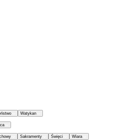
eństwo
Watykan
aca
chowy
Sakramenty
Święci
Wiara