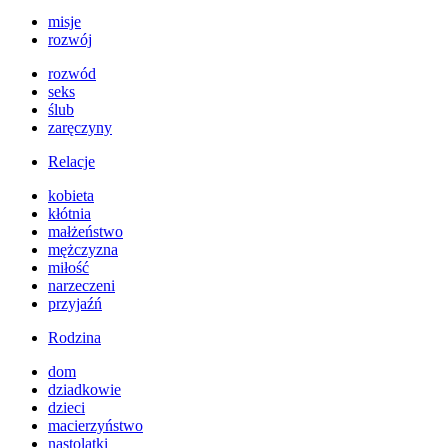
misje
rozwój
rozwód
seks
ślub
zaręczyny
Relacje
kobieta
kłótnia
małżeństwo
mężczyzna
miłość
narzeczeni
przyjaźń
Rodzina
dom
dziadkowie
dzieci
macierzyństwo
nastolatki