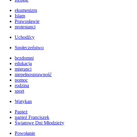
ekumenizm
Islam
Prawosławie
protestanci
Uchodźcy
Społeczeństwo
bezdomni
edukacja
migranci
niepełnosprawność
pomoc
rodzina
sport
Watykan
Papież
papież Franciszek
Światowe Dni Młodzieży
Powołanie