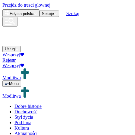
Przejdz do tresci glownej
Szukaj
Edycja
polska
Sekcje
Usługi
Wesprzyj
Rejestr
Wesprzyj
Modlitwa
Menu
Modlitwa
Dobre historie
Duchowość
Styl życia
Pod lupą
Kultura
Aktualności