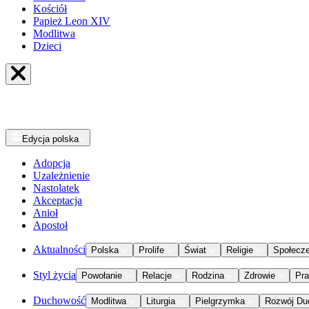
Kościół
Papież Leon XIV
Modlitwa
Dzieci
Edycja
polska
Adopcja
Uzależnienie
Nastolatek
Akceptacja
Anioł
Apostoł
Aktualności
Polska
Prolife
Świat
Religie
Społecz
Styl życia
Powołanie
Relacje
Rodzina
Zdrowie
Pr
Duchowość
Modlitwa
Liturgia
Pielgrzymka
Rozwój Du