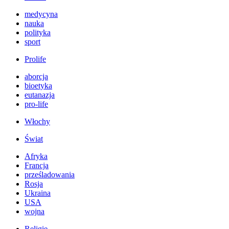
medycyna
nauka
polityka
sport
Prolife
aborcja
bioetyka
eutanazja
pro-life
Włochy
Świat
Afryka
Francja
prześladowania
Rosja
Ukraina
USA
wojna
Religie