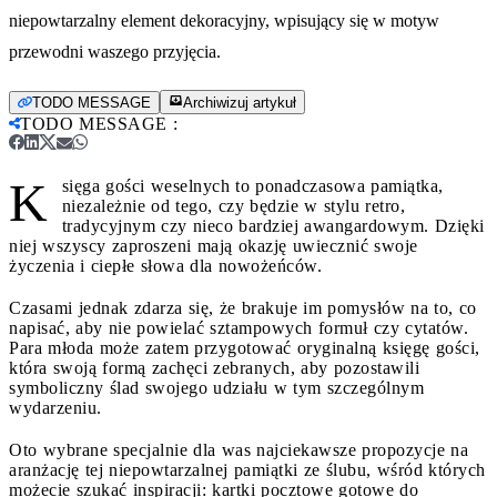
niepowtarzalny element dekoracyjny, wpisujący się w motyw
przewodni waszego przyjęcia.
TODO MESSAGE
Archiwizuj artykuł
TODO MESSAGE
:
K
sięga gości weselnych to ponadczasowa pamiątka,
niezależnie od tego, czy będzie w stylu retro,
tradycyjnym czy nieco bardziej awangardowym. Dzięki
niej wszyscy zaproszeni mają okazję uwiecznić swoje
życzenia i ciepłe słowa dla nowożeńców.
Czasami jednak zdarza się, że brakuje im pomysłów na to, co
napisać, aby nie powielać sztampowych formuł czy cytatów.
Para młoda może zatem przygotować oryginalną księgę gości,
która swoją formą zachęci zebranych, aby pozostawili
symboliczny ślad swojego udziału w tym szczególnym
wydarzeniu.
Oto wybrane specjalnie dla was najciekawsze propozycje na
aranżację tej niepowtarzalnej pamiątki ze ślubu, wśród których
możecie szukać inspiracji: kartki pocztowe gotowe do