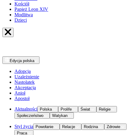
Kościół
Papież Leon XIV
Modlitwa
Dzieci
Edycja
polska
Adopcja
Uzależnienie
Nastolatek
Akceptacja
Anioł
Apostoł
Aktualności
Polska
Prolife
Świat
Religie
Społeczeństwo
Watykan
Styl życia
Powołanie
Relacje
Rodzina
Zdrowie
Praca