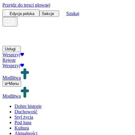
Przejdz do tresci glownej
Szukaj
Edycja
polska
Sekcje
Usługi
Wesprzyj
Rejestr
Wesprzyj
Modlitwa
Menu
Modlitwa
Dobre historie
Duchowość
Styl życia
Pod lupą
Kultura
Aktualności