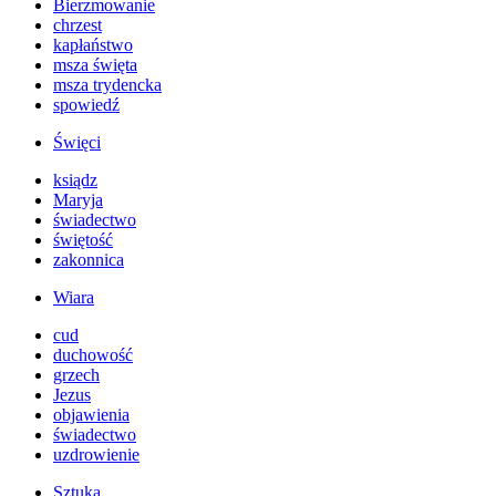
Bierzmowanie
chrzest
kapłaństwo
msza święta
msza trydencka
spowiedź
Święci
ksiądz
Maryja
świadectwo
świętość
zakonnica
Wiara
cud
duchowość
grzech
Jezus
objawienia
świadectwo
uzdrowienie
Sztuka