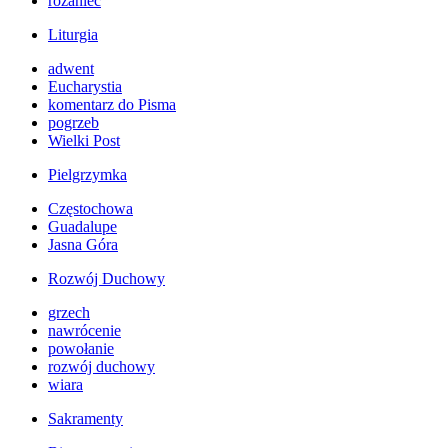
różaniec
Liturgia
adwent
Eucharystia
komentarz do Pisma
pogrzeb
Wielki Post
Pielgrzymka
Częstochowa
Guadalupe
Jasna Góra
Rozwój Duchowy
grzech
nawrócenie
powołanie
rozwój duchowy
wiara
Sakramenty