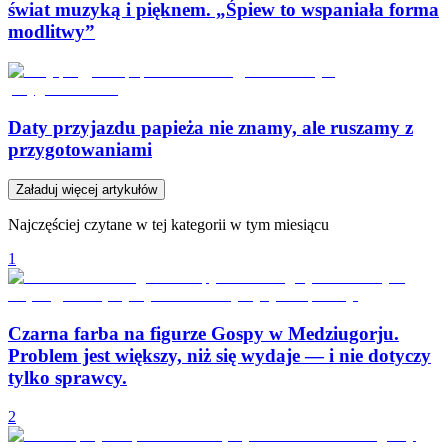
świat muzyką i pięknem. „Śpiew to wspaniała forma
modlitwy”
Daty przyjazdu papieża nie znamy, ale ruszamy z
przygotowaniami
Załaduj więcej artykułów
Najczęściej czytane w tej kategorii w tym miesiącu
1
Czarna farba na figurze Gospy w Medziugorju.
Problem jest większy, niż się wydaje — i nie dotyczy
tylko sprawcy.
2