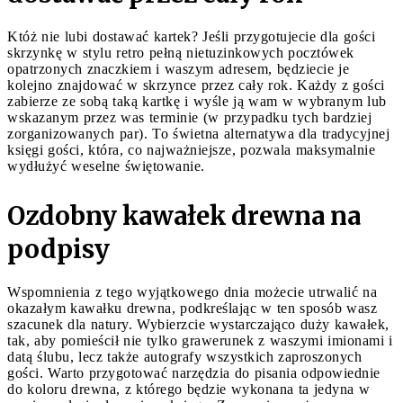
Któż nie lubi dostawać kartek? Jeśli przygotujecie dla gości
skrzynkę w stylu retro pełną nietuzinkowych pocztówek
opatrzonych znaczkiem i waszym adresem, będziecie je
kolejno znajdować w skrzynce przez cały rok. Każdy z gości
zabierze ze sobą taką kartkę i wyśle ją wam w wybranym lub
wskazanym przez was terminie (w przypadku tych bardziej
zorganizowanych par). To świetna alternatywa dla tradycyjnej
księgi gości, która, co najważniejsze, pozwala maksymalnie
wydłużyć weselne świętowanie.
Ozdobny kawałek drewna na
podpisy
Wspomnienia z tego wyjątkowego dnia możecie utrwalić na
okazałym kawałku drewna, podkreślając w ten sposób wasz
szacunek dla natury. Wybierzcie wystarczająco duży kawałek,
tak, aby pomieścił nie tylko grawerunek z waszymi imionami i
datą ślubu, lecz także autografy wszystkich zaproszonych
gości. Warto przygotować narzędzia do pisania odpowiednie
do koloru drewna, z którego będzie wykonana ta jedyna w