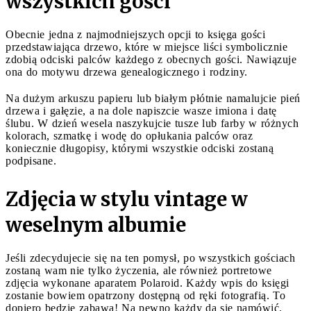
wszystkich gości
Obecnie jedna z najmodniejszych opcji to księga gości
przedstawiająca drzewo, które w miejsce liści symbolicznie
zdobią odciski palców każdego z obecnych gości. Nawiązuje
ona do motywu drzewa genealogicznego i rodziny.
Na dużym arkuszu papieru lub białym płótnie namalujcie pień
drzewa i gałęzie, a na dole napiszcie wasze imiona i datę
ślubu. W dzień wesela naszykujcie tusze lub farby w różnych
kolorach, szmatkę i wodę do opłukania palców oraz
koniecznie długopisy, którymi wszystkie odciski zostaną
podpisane.
Zdjęcia w stylu vintage w
weselnym albumie
Jeśli zdecydujecie się na ten pomysł, po wszystkich gościach
zostaną wam nie tylko życzenia, ale również portretowe
zdjęcia wykonane aparatem Polaroid. Każdy wpis do księgi
zostanie bowiem opatrzony dostępną od ręki fotografią. To
dopiero będzie zabawa! Na pewno każdy da się namówić.