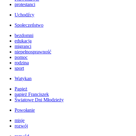
protestanci
Uchodźcy
Społeczeństwo
bezdomni
edukacja
migranci
niepełnosprawność
pomoc
rodzina
sport
Watykan
Papież
papież Franciszek
Światowe Dni Młodzieży
Powołanie
misje
rozwój