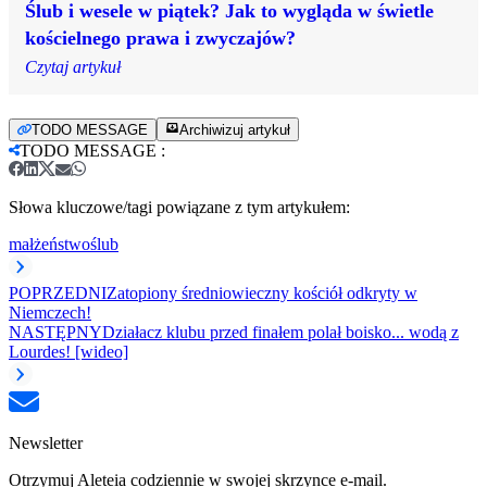
Ślub i wesele w piątek? Jak to wygląda w świetle
kościelnego prawa i zwyczajów?
Czytaj artykuł
TODO MESSAGE
Archiwizuj artykuł
TODO MESSAGE
:
Słowa kluczowe/tagi powiązane z tym artykułem:
małżeństwo
ślub
POPRZEDNI
Zatopiony średniowieczny kościół odkryty w
Niemczech!
NASTĘPNY
Działacz klubu przed finałem polał boisko... wodą z
Lourdes! [wideo]
Newsletter
Otrzymuj Aleteia codziennie w swojej skrzynce e-mail.