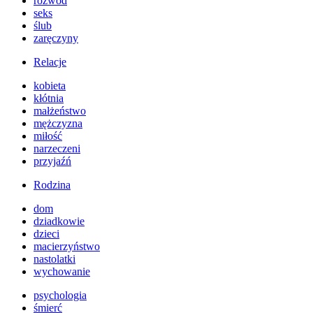
rozwód
seks
ślub
zaręczyny
Relacje
kobieta
kłótnia
małżeństwo
mężczyzna
miłość
narzeczeni
przyjaźń
Rodzina
dom
dziadkowie
dzieci
macierzyństwo
nastolatki
wychowanie
psychologia
śmierć