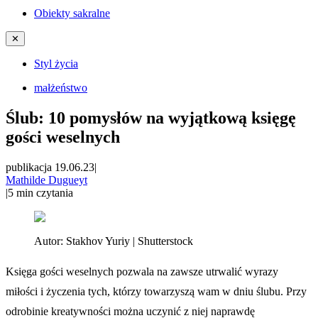
Obiekty sakralne
✕
Styl życia
małżeństwo
Ślub: 10 pomysłów na wyjątkową księgę
gości weselnych
publikacja 19.06.23
|
Mathilde Dugueyt
|
5
min czytania
Autor:
Stakhov Yuriy | Shutterstock
Księga gości weselnych pozwala na zawsze utrwalić wyrazy
miłości i życzenia tych, którzy towarzyszą wam w dniu ślubu. Przy
odrobinie kreatywności można uczynić z niej naprawdę