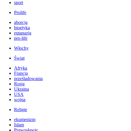
sport
Prolife
aborcja
bioetyka
eutanazja
pro-life
Włochy
Świat
Afryka
Francja
prześladowania
Rosja
Ukraina
USA
wojna
Religie
ekumenizm
Islam
Prawosławie