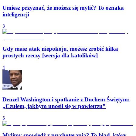
Umiesz przyznać, że możesz się mylić? To oznaka
inteligencji
3
Gdy masz atak niepokoju, możesz zrobić kilka
prostych rzeczy [wersja dla katolików]
4
Denzel Washington i spotkanie z Duchem Świętym:
„Czułem, jakbym unosił się w powietrzu”
5
Mylimy spowiedź z psychoterapią? To błąd, który