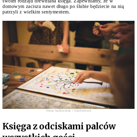
swoim rodzaju drewniana księga. Zapewniamy, że w
domowym zaciszu nawet długo po ślubie będziecie na nią
patrzyli z wielkim sentymentem.
Olena Andreychuk | Shutterstock
Księga z odciskami palców