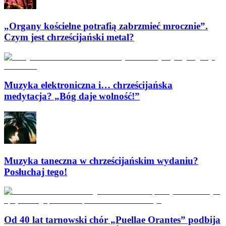
„Organy kościelne potrafią zabrzmieć mrocznie”.
Czym jest chrześcijański metal?
Muzyka elektroniczna i… chrześcijańska
medytacja? „Bóg daje wolność!”
Muzyka taneczna w chrześcijańskim wydaniu?
Posłuchaj tego!
Od 40 lat tarnowski chór „Puellae Orantes” podbija