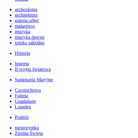
archeologia
architektura
galeria zdjęć
malarstwo
muzyka
muzyka dawna
sztuka sakralna
Historia
historia
II wojna światowa
Sanktuaria Maryjne
Częstochowa
Fatima
Guadalupe
Lourdes
Podróż
pielgrzymka
Ziemia Święta