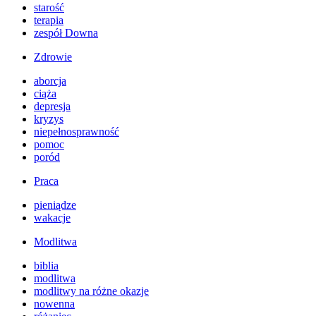
starość
terapia
zespół Downa
Zdrowie
aborcja
ciąża
depresja
kryzys
niepełnosprawność
pomoc
poród
Praca
pieniądze
wakacje
Modlitwa
biblia
modlitwa
modlitwy na różne okazje
nowenna