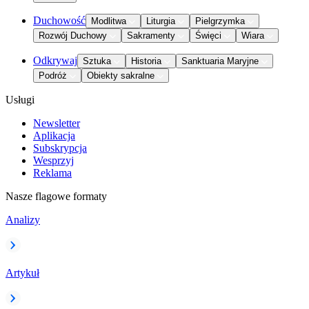
Duchowość
Modlitwa
Liturgia
Pielgrzymka
Rozwój Duchowy
Sakramenty
Święci
Wiara
Odkrywaj
Sztuka
Historia
Sanktuaria Maryjne
Podróż
Obiekty sakralne
Usługi
Newsletter
Aplikacja
Subskrypcja
Wesprzyj
Reklama
Nasze flagowe formaty
Analizy
Artykuł