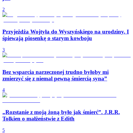
2
Przyjeżdża Wojtyła do Wyszyńskiego na urodziny. I
śpiewają piosenkę o starym kowboju
3
Bez wsparcia narzeczonej trudno byłoby mi
zmierzyć się z niemal pewną śmiercią syna”
4
„Rozstanie z moją żoną było jak śmierć”. J.R.R.
Tolkien o małżeństwie z Edith
5