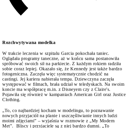
Rozchwytywana modelka
W trakcie leczenia w szpitalu Garcia pokochała taniec.
Oglądała programy taneczne, aż w końcu sama postanowiła
spróbować swoich sił na parkiecie. Z każdym rokiem radziła
sobie coraz lepiej. Okazało się, że Kennedy jest także bardzo
fotogeniczna. Zaczęła więc systematycznie chodzić na
castingi. Jej kariera nabierała tempa. Dziewczyna zaczęła
występować w filmach, brała udział w teledyskach. Na swoim
koncie ma współpracę m.in. z Disneyem czy z Claire's.
Pojawiła się również w kampaniach American Girl oraz Justice
Clothing.
„To, co najbardziej kocham w modelingu, to poznawanie
nowych przyjaciół na planie i uszczęśliwianie innych ludzi
moimi zdjęciami” – wyjaśnia w rozmowie z „My Modern
Met”. Bliscy i przyjaciele są z niej bardzo dumni. „To