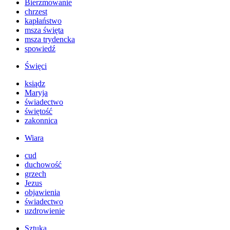
Bierzmowanie
chrzest
kapłaństwo
msza święta
msza trydencka
spowiedź
Święci
ksiądz
Maryja
świadectwo
świętość
zakonnica
Wiara
cud
duchowość
grzech
Jezus
objawienia
świadectwo
uzdrowienie
Sztuka