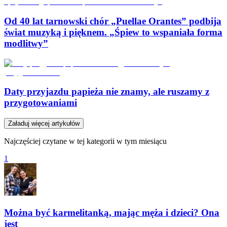
Od 40 lat tarnowski chór „Puellae Orantes” podbija
świat muzyką i pięknem. „Śpiew to wspaniała forma
modlitwy”
Daty przyjazdu papieża nie znamy, ale ruszamy z
przygotowaniami
Załaduj więcej artykułów
Najczęściej czytane w tej kategorii w tym miesiącu
1
Można być karmelitanką, mając męża i dzieci? Ona
jest