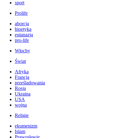
sport
Prolife
aborcja
bioetyka
eutanazja
pro-life
Włochy
Świat
Afryka
Francja
prześladowania
Rosja
Ukraina
USA
wojna
Religie
ekumenizm
Islam
Prawosławie