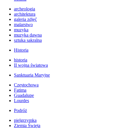
archeologia
architektura
galeria zdjęć
malarstwo
muzyka
muzyka dawna
sztuka sakralna
Historia
historia
II wojna światowa
Sanktuaria Maryjne
Częstochowa
Fatima
Guadalupe
Lourdes
Podróż
pielgrzymka
Ziemia Święta