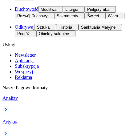
Duchowość
Modlitwa
Liturgia
Pielgrzymka
Rozwój Duchowy
Sakramenty
Święci
Wiara
Odkrywaj
Sztuka
Historia
Sanktuaria Maryjne
Podróż
Obiekty sakralne
Usługi
Newsletter
Aplikacja
Subskrypcja
Wesprzyj
Reklama
Nasze flagowe formaty
Analizy
Artykuł