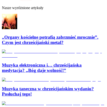
Nasze wyróżnione artykuły
„Organy kościelne potrafią zabrzmieć mrocznie”.
Czym jest chrześcijański metal?
Muzyka elektroniczna i… chrześcijańska
medytacja? „Bóg daje wolność!”
Muzyka taneczna w chrześcijańskim wydaniu?
Posłuchaj tego!