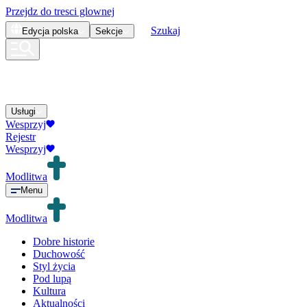
Przejdz do tresci glownej
Szukaj
Edycja
polska
Sekcje
Usługi
Wesprzyj
Rejestr
Wesprzyj
Modlitwa
Menu
Modlitwa
Dobre historie
Duchowość
Styl życia
Pod lupą
Kultura
Aktualności