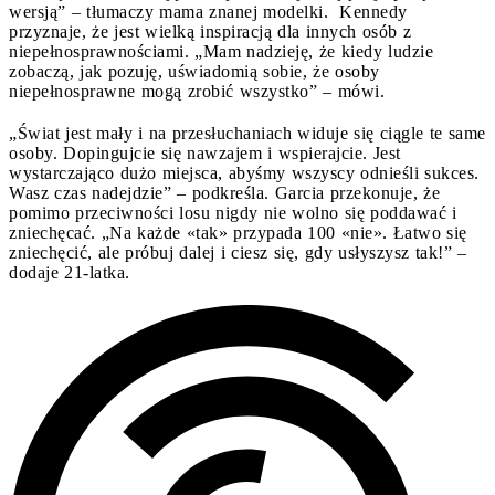
wersją” – tłumaczy mama znanej modelki. Kennedy
przyznaje, że jest wielką inspiracją dla innych osób z
niepełnosprawnościami. „Mam nadzieję, że kiedy ludzie
zobaczą, jak pozuję, uświadomią sobie, że osoby
niepełnosprawne mogą zrobić wszystko” – mówi.
„Świat jest mały i na przesłuchaniach widuje się ciągle te same
osoby. Dopingujcie się nawzajem i wspierajcie. Jest
wystarczająco dużo miejsca, abyśmy wszyscy odnieśli sukces.
Wasz czas nadejdzie” – podkreśla. Garcia przekonuje, że
pomimo przeciwności losu nigdy nie wolno się poddawać i
zniechęcać. „Na każde «tak» przypada 100 «nie». Łatwo się
zniechęcić, ale próbuj dalej i ciesz się, gdy usłyszysz tak!” –
dodaje 21-latka.