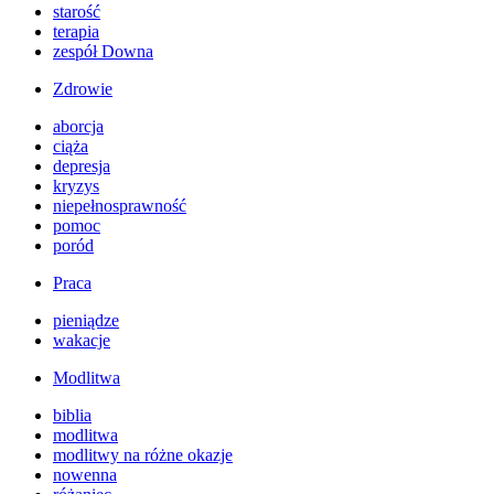
starość
terapia
zespół Downa
Zdrowie
aborcja
ciąża
depresja
kryzys
niepełnosprawność
pomoc
poród
Praca
pieniądze
wakacje
Modlitwa
biblia
modlitwa
modlitwy na różne okazje
nowenna