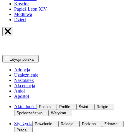
Kościół
Papież Leon XIV
Modlitwa
Dzieci
Edycja
polska
Adopcja
Uzależnienie
Nastolatek
Akceptacja
Anioł
Apostoł
Aktualności
Polska
Prolife
Świat
Religie
Społeczeństwo
Watykan
Styl życia
Powołanie
Relacje
Rodzina
Zdrowie
Praca