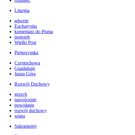
różaniec
Liturgia
adwent
Eucharystia
komentarz do Pisma
pogrzeb
Wielki Post
Pielgrzymka
Częstochowa
Guadalupe
Jasna Góra
Rozwój Duchowy
grzech
nawrócenie
powołanie
rozwój duchowy
wiara
Sakramenty