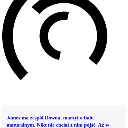
James ma zespół Downa, marzył o balu
maturalnym. Nikt nie chciał z nim pójść. Aż w