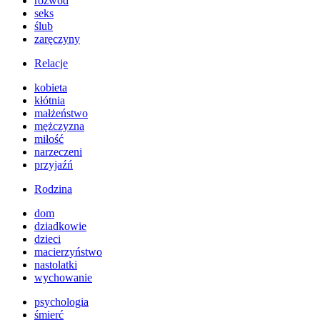
rozwód
seks
ślub
zaręczyny
Relacje
kobieta
kłótnia
małżeństwo
mężczyzna
miłość
narzeczeni
przyjaźń
Rodzina
dom
dziadkowie
dzieci
macierzyństwo
nastolatki
wychowanie
psychologia
śmierć