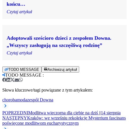
końcu…
Czytaj artykuł
Adoptowali sześcioro dzieci z zespołem Downa.
„Wszyscy zasługują na szczęśliwą rodzinę”
Czytaj artykuł
TODO MESSAGE
Archiwizuj artykuł
TODO MESSAGE
:
Słowa kluczowe/tagi powiązane z tym artykułem:
choroba
moda
zespół Downa
POPRZEDNI
Modlitwa wieczorna dla ciebie na dziś ||14 sierpnia
NASTĘPNY
Kraków: we wrześniu rekolekcje Mysterium fascinans
poświęcone modlitwom eucharystycznym