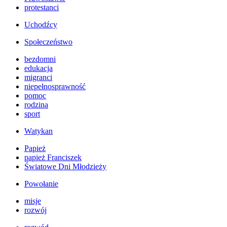
protestanci
Uchodźcy
Społeczeństwo
bezdomni
edukacja
migranci
niepełnosprawność
pomoc
rodzina
sport
Watykan
Papież
papież Franciszek
Światowe Dni Młodzieży
Powołanie
misje
rozwój