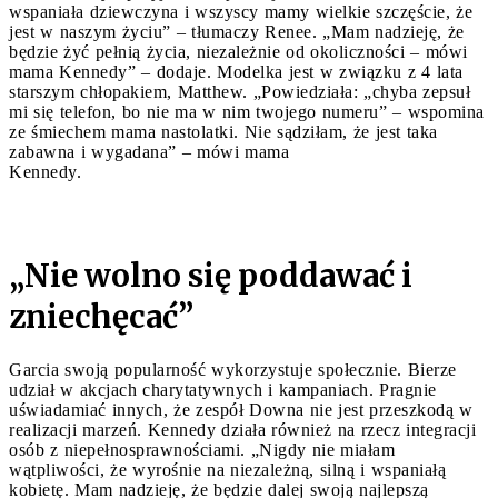
wspaniała dziewczyna i wszyscy mamy wielkie szczęście, że
jest w naszym życiu” – tłumaczy Renee. „Mam nadzieję, że
będzie żyć pełnią życia, niezależnie od okoliczności – mówi
mama Kennedy” – dodaje. Modelka jest w związku z 4 lata
starszym chłopakiem, Matthew. „Powiedziała: „chyba zepsuł
mi się telefon, bo nie ma w nim twojego numeru” – wspomina
ze śmiechem mama nastolatki. Nie sądziłam, że jest taka
zabawna i wygadana” – mówi mama
Kennedy.
„Nie wolno się poddawać i
zniechęcać”
Garcia swoją popularność wykorzystuje społecznie. Bierze
udział w akcjach charytatywnych i kampaniach. Pragnie
uświadamiać innych, że zespół Downa nie jest przeszkodą w
realizacji marzeń. Kennedy działa również na rzecz integracji
osób z niepełnosprawnościami. „Nigdy nie miałam
wątpliwości, że wyrośnie na niezależną, silną i wspaniałą
kobietę. Mam nadzieję, że będzie dalej swoją najlepszą