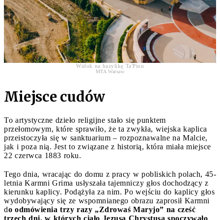
Widok na bazylikę Ta'Pinu
MTA Warsaw
Miejsce cudów
To artystyczne dzieło religijne stało się punktem
przełomowym, które sprawiło, że ta zwykła, wiejska kaplica
przeistoczyła się w sanktuarium – rozpoznawalne na Malcie,
jak i poza nią. Jest to związane z historią, która miała miejsce
22 czerwca 1883 roku.
Tego dnia, wracając do domu z pracy w pobliskich polach, 45-
letnia Karmni Grima usłyszała tajemniczy głos dochodzący z
kierunku kaplicy. Podążyła za nim. Po wejściu do kaplicy głos
wydobywający się ze wspomnianego obrazu zaprosił Karmni
d
o odmówienia trzy razy „Zdrowaś Maryjo” na cześć
trzech dni, w których ciało Jezusa Chrystusa spoczywało