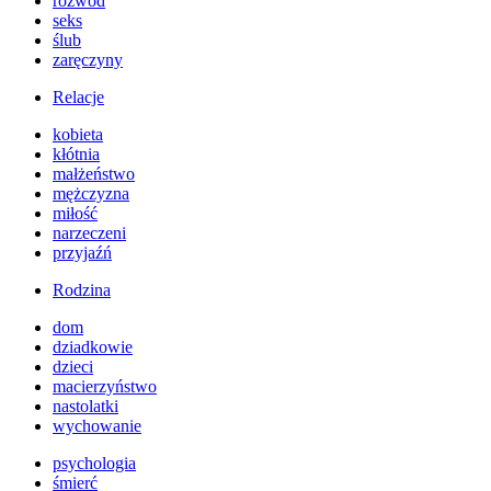
rozwód
seks
ślub
zaręczyny
Relacje
kobieta
kłótnia
małżeństwo
mężczyzna
miłość
narzeczeni
przyjaźń
Rodzina
dom
dziadkowie
dzieci
macierzyństwo
nastolatki
wychowanie
psychologia
śmierć