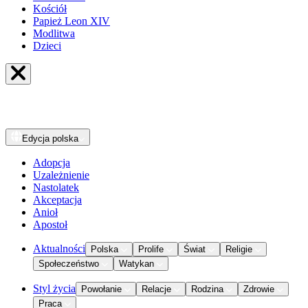
Kościół
Papież Leon XIV
Modlitwa
Dzieci
Edycja
polska
Adopcja
Uzależnienie
Nastolatek
Akceptacja
Anioł
Apostoł
Aktualności
Polska
Prolife
Świat
Religie
Społeczeństwo
Watykan
Styl życia
Powołanie
Relacje
Rodzina
Zdrowie
Praca