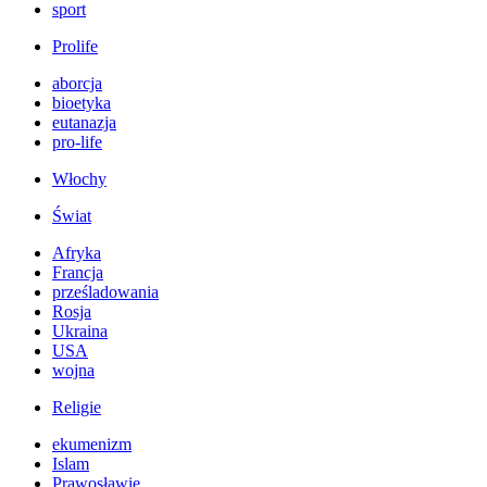
sport
Prolife
aborcja
bioetyka
eutanazja
pro-life
Włochy
Świat
Afryka
Francja
prześladowania
Rosja
Ukraina
USA
wojna
Religie
ekumenizm
Islam
Prawosławie