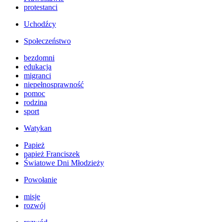
protestanci
Uchodźcy
Społeczeństwo
bezdomni
edukacja
migranci
niepełnosprawność
pomoc
rodzina
sport
Watykan
Papież
papież Franciszek
Światowe Dni Młodzieży
Powołanie
misje
rozwój