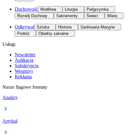
Duchowość
Modlitwa
Liturgia
Pielgrzymka
Rozwój Duchowy
Sakramenty
Święci
Wiara
Odkrywaj
Sztuka
Historia
Sanktuaria Maryjne
Podróż
Obiekty sakralne
Usługi
Newsletter
Aplikacja
Subskrypcja
Wesprzyj
Reklama
Nasze flagowe formaty
Analizy
Artykuł