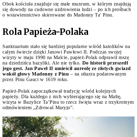
Obok kościoła znajduje się małe muzeum, w którym znajdują
się dowody na cudowne uzdrowienia ludzi – po ich prośbach
o wstawiennictwo skierowane do Madonny Ta' Pinu.
Rola Papieża-Polaka
Sanktuarium stało się bardziej popularne wśród katolików na
całym świecie dzięki Janowi Pawłowi II. Podczas swojej
wizyty w maju 1990 na Malcie, papież-Polak odprawił mszę
na dziedzińcu bazyliki. Ale nie tylko.
Do historii przeszedł
jego gest. Jan Paweł II umieścił aureolę ze złotych gwiazd
wokół głowy Madonny z Pinu
– na ołtarzu podarowanym
przez Pinu Gauci w 1619 roku.
Papież-Polak zapoczątkował tradycję wśród kolejnych
papieży. Dla każdego z nich wybierającego się na Maltę,
wizyta w Bazylice Ta’Pinu to rzecz święta wraz z trzykrotnym
odmówieniem „Zdrowaś Maryjo”.