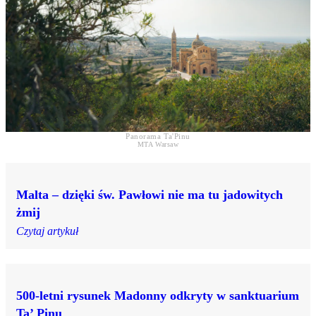
Panorama Ta'Pinu
MTA Warsaw
Malta – dzięki św. Pawłowi nie ma tu jadowitych
żmij
Czytaj artykuł
500-letni rysunek Madonny odkryty w sanktuarium
Ta’ Pinu