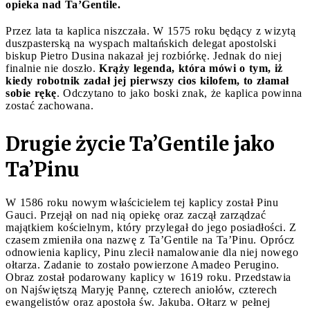
opieka nad Ta’Gentile.
Przez lata ta kaplica niszczała. W 1575 roku będący z wizytą
duszpasterską na wyspach maltańskich delegat apostolski
biskup Pietro Dusina nakazał jej rozbiórkę. Jednak do niej
finalnie nie doszło.
Krąży legenda, która mówi o tym, iż
kiedy robotnik zadał jej pierwszy cios kilofem, to złamał
sobie rękę
. Odczytano to jako boski znak, że kaplica powinna
zostać zachowana.
Drugie życie Ta’Gentile jako
Ta’Pinu
W 1586 roku nowym właścicielem tej kaplicy został Pinu
Gauci. Przejął on nad nią opiekę oraz zaczął zarządzać
majątkiem kościelnym, który przylegał do jego posiadłości. Z
czasem zmieniła ona nazwę z Ta’Gentile na Ta’Pinu. Oprócz
odnowienia kaplicy, Pinu zlecił namalowanie dla niej nowego
ołtarza. Zadanie to zostało powierzone Amadeo Perugino.
Obraz został podarowany kaplicy w 1619 roku. Przedstawia
on Najświętszą Maryję Pannę, czterech aniołów, czterech
ewangelistów oraz apostoła św. Jakuba. Ołtarz w pełnej