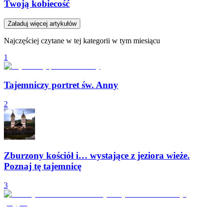
Twoją kobiecość
Załaduj więcej artykułów
Najczęściej czytane w tej kategorii w tym miesiącu
1
Tajemniczy portret św. Anny
2
Zburzony kościół i… wystające z jeziora wieże.
Poznaj tę tajemnicę
3