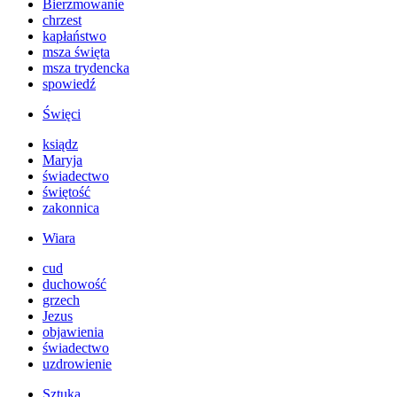
Bierzmowanie
chrzest
kapłaństwo
msza święta
msza trydencka
spowiedź
Święci
ksiądz
Maryja
świadectwo
świętość
zakonnica
Wiara
cud
duchowość
grzech
Jezus
objawienia
świadectwo
uzdrowienie
Sztuka