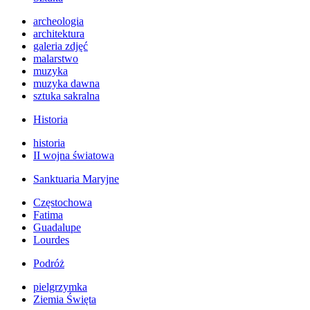
archeologia
architektura
galeria zdjęć
malarstwo
muzyka
muzyka dawna
sztuka sakralna
Historia
historia
II wojna światowa
Sanktuaria Maryjne
Częstochowa
Fatima
Guadalupe
Lourdes
Podróż
pielgrzymka
Ziemia Święta