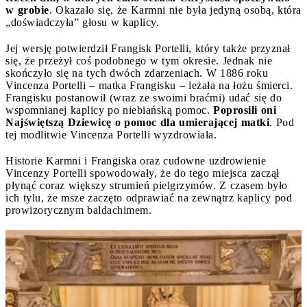
w grobie
. Okazało się, że Karmni nie była jedyną osobą, która
„doświadczyła” głosu w kaplicy.
Jej wersję potwierdził Frangisk Portelli, który także przyznał
się, że przeżył coś podobnego w tym okresie. Jednak nie
skończyło się na tych dwóch zdarzeniach. W 1886 roku
Vincenza Portelli – matka Frangisku – leżała na łożu śmierci.
Frangisku postanowił (wraz ze swoimi braćmi) udać się do
wspomnianej kaplicy po niebiańską pomoc.
Poprosili oni
Najświętszą Dziewicę o pomoc dla umierającej matki
. Pod
tej modlitwie Vincenza Portelli wyzdrowiała.
Historie Karmni i Frangiska oraz cudowne uzdrowienie
Vincenzy Portelli spowodowały, że do tego miejsca zaczął
płynąć coraz większy strumień pielgrzymów. Z czasem było
ich tylu, że msze zaczęto odprawiać na zewnątrz kaplicy pod
prowizorycznym baldachimem.