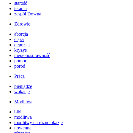
starość
terapia
zespół Downa
Zdrowie
aborcja
ciąża
depresja
kryzys
niepełnosprawność
pomoc
poród
Praca
pieniądze
wakacje
Modlitwa
biblia
modlitwa
modlitwy na różne okazje
nowenna