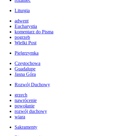
różaniec
Liturgia
adwent
Eucharystia
komentarz do Pisma
pogrzeb
Wielki Post
Pielgrzymka
Częstochowa
Guadalupe
Jasna Góra
Rozwój Duchowy
grzech
nawrócenie
powołanie
rozwój duchowy
wiara
Sakramenty