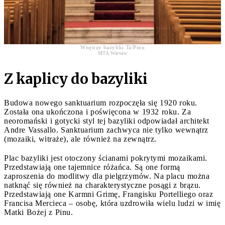
Wnętrze bazyliki Ta'Pinu
MTA Warsaw
Z kaplicy do bazyliki
Budowa nowego sanktuarium rozpoczęła się 1920 roku.
Została ona ukończona i poświęcona w 1932 roku. Za
neoromański i gotycki styl tej bazyliki odpowiadał architekt
Andre Vassallo. Sanktuarium zachwyca nie tylko wewnątrz
(mozaiki, witraże), ale również na zewnątrz.
Plac bazyliki jest otoczony ścianami pokrytymi mozaikami.
Przedstawiają one tajemnice różańca. Są one formą
zaproszenia do modlitwy dla pielgrzymów. Na placu można
natknąć się również na charakterystyczne posągi z brązu.
Przedstawiają one Karmni Grimę, Frangisku Portelliego oraz
Francisa Mercieca – osobę, która uzdrowiła wielu ludzi w imię
Matki Bożej z Pinu.