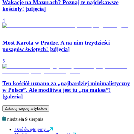
Wakacje na Mazurach? Poznaj te najciekawsze
kościoły! [zdjęcia]
4
Most Karola w Pradze. A na nim trzydzieści
posągów świętych! [zdjęcia]
5
Ten kościół uznano za „najbardziej minimalistyczny
w Polsce”. Ale modlitwa jest tu „na maksa”!
[galeria]
Załaduj więcej artykułów
niedziela 9 sierpnia
Dziś świętujemy...