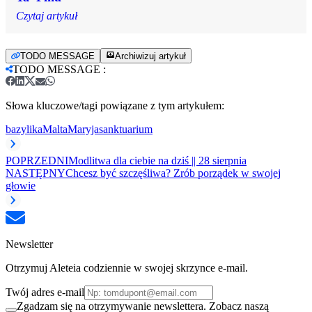
Czytaj artykuł
TODO MESSAGE
Archiwizuj artykuł
TODO MESSAGE
:
Słowa kluczowe/tagi powiązane z tym artykułem:
bazylika
Malta
Maryja
sanktuarium
POPRZEDNI
Modlitwa dla ciebie na dziś || 28 sierpnia
NASTĘPNY
Chcesz być szczęśliwa? Zrób porządek w swojej
głowie
Newsletter
Otrzymuj Aleteia codziennie w swojej skrzynce e-mail.
Twój adres e-mail
Zgadzam się na otrzymywanie newslettera. Zobacz naszą