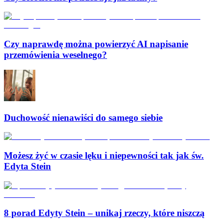
Czy naprawdę można powierzyć AI napisanie
przemówienia weselnego?
Duchowość nienawiści do samego siebie
Możesz żyć w czasie lęku i niepewności tak jak św.
Edyta Stein
8 porad Edyty Stein – unikaj rzeczy, które niszczą