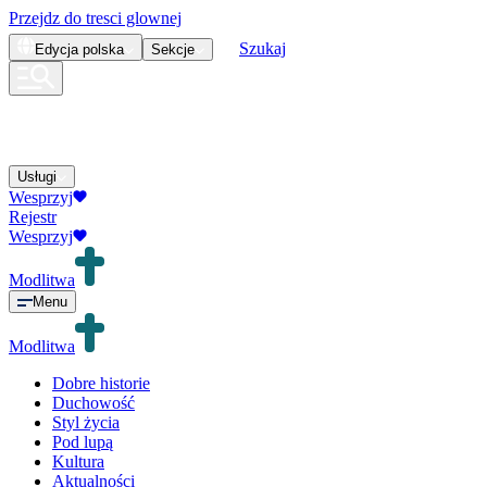
Przejdz do tresci glownej
Szukaj
Edycja
polska
Sekcje
Usługi
Wesprzyj
Rejestr
Wesprzyj
Modlitwa
Menu
Modlitwa
Dobre historie
Duchowość
Styl życia
Pod lupą
Kultura
Aktualności