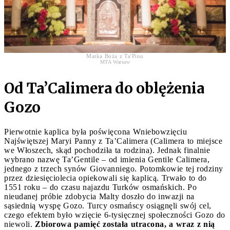
Matka Boża z Ta'Pinu
MTA Warsaw
Od Ta’Calimera do oblężenia
Gozo
Pierwotnie kaplica była poświęcona Wniebowzięciu
Najświętszej Maryi Panny z Ta’Calimera (Calimera to miejsce
we Włoszech, skąd pochodziła ta rodzina). Jednak finalnie
wybrano nazwę Ta’Gentile – od imienia Gentile Calimera,
jednego z trzech synów Giovanniego. Potomkowie tej rodziny
przez dziesięciolecia opiekowali się kaplicą. Trwało to do
1551 roku – do czasu najazdu Turków osmańskich. Po
nieudanej próbie zdobycia Malty doszło do inwazji na
sąsiednią wyspę Gozo. Turcy osmańscy osiągnęli swój cel,
czego efektem było wzięcie 6-tysięcznej społeczności Gozo do
niewoli.
Zbiorowa pamięć została utracona, a wraz z nią