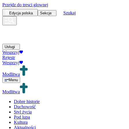
Przejdz do tresci glownej
Szukaj
Edycja
polska
Sekcje
Usługi
Wesprzyj
Rejestr
Wesprzyj
Modlitwa
Menu
Modlitwa
Dobre historie
Duchowość
Styl życia
Pod lupą
Kultura
Aktualności