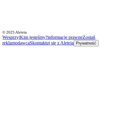
© 2025 Aleteia
Wesprzyj
Kim jesteśmy?
informacje prawne
Zostań
reklamodawcą
Skontaktuj się z Aleteią
Prywatność