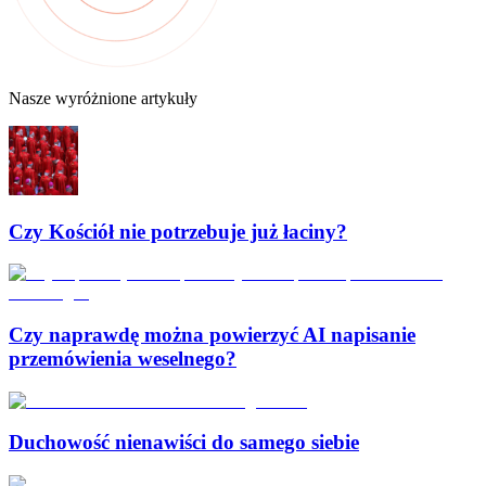
Nasze wyróżnione artykuły
Czy Kościół nie potrzebuje już łaciny?
Czy naprawdę można powierzyć AI napisanie
przemówienia weselnego?
Duchowość nienawiści do samego siebie