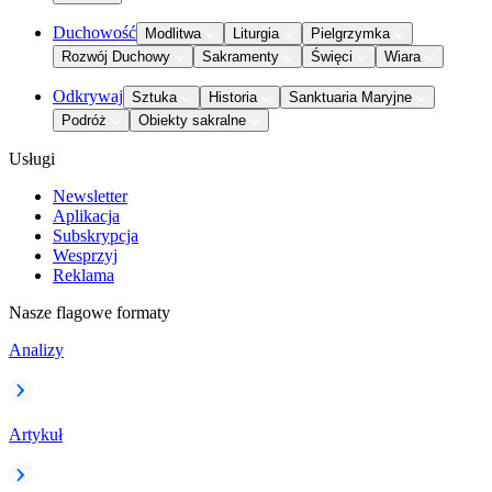
Duchowość
Modlitwa
Liturgia
Pielgrzymka
Rozwój Duchowy
Sakramenty
Święci
Wiara
Odkrywaj
Sztuka
Historia
Sanktuaria Maryjne
Podróż
Obiekty sakralne
Usługi
Newsletter
Aplikacja
Subskrypcja
Wesprzyj
Reklama
Nasze flagowe formaty
Analizy
Artykuł