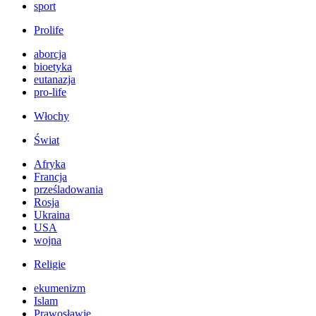
sport
Prolife
aborcja
bioetyka
eutanazja
pro-life
Włochy
Świat
Afryka
Francja
prześladowania
Rosja
Ukraina
USA
wojna
Religie
ekumenizm
Islam
Prawosławie