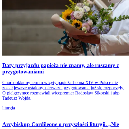
Daty przyjazdu papieża nie znamy, ale ruszamy z
przygotowaniami
Choć dokładny termin wizyty papieża Leona XIV w Polsce nie
został jeszcze ustalony, pierwsze przygotowania już się rozpoczęły.
O pielgrzymce rozmawiali wicepremier Radosław Sikorski i abp
Tadeusz Wojda.
liturgia
Arcybiskup Cordileone o przyszłości liturgii. „Nie