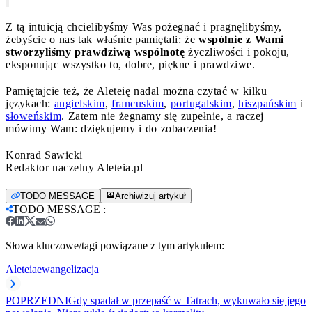
Z tą intuicją chcielibyśmy Was pożegnać i pragnęlibyśmy,
żebyście o nas tak właśnie pamiętali: że
wspólnie z Wami
stworzyliśmy prawdziwą wspólnotę
życzliwości i pokoju,
eksponując wszystko to, dobre, piękne i prawdziwe.
Pamiętajcie też, że Aleteię nadal można czytać w kilku
językach:
angielskim
,
francuskim
,
portugalskim
,
hiszpańskim
i
słoweńskim
. Zatem nie żegnamy się zupełnie, a raczej
mówimy Wam: dziękujemy i do zobaczenia!
Konrad Sawicki
Redaktor naczelny Aleteia.pl
TODO MESSAGE
Archiwizuj artykuł
TODO MESSAGE
:
Słowa kluczowe/tagi powiązane z tym artykułem:
Aleteia
ewangelizacja
POPRZEDNI
Gdy spadał w przepaść w Tatrach, wykuwało się jego