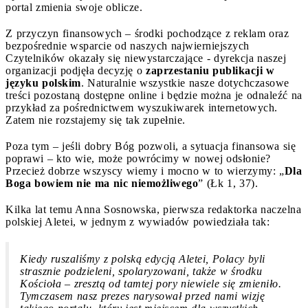
portal zmienia swoje oblicze.
Z przyczyn finansowych – środki pochodzące z reklam oraz
bezpośrednie wsparcie od naszych najwierniejszych
Czytelników okazały się niewystarczające - dyrekcja naszej
organizacji podjęła decyzję o
zaprzestaniu publikacji w
języku polskim
. Naturalnie wszystkie nasze dotychczasowe
treści pozostaną dostępne online i będzie można je odnaleźć na
przykład za pośrednictwem wyszukiwarek internetowych.
Zatem nie rozstajemy się tak zupełnie.
Poza tym – jeśli dobry Bóg pozwoli, a sytuacja finansowa się
poprawi – kto wie, może powrócimy w nowej odsłonie?
Przecież dobrze wszyscy wiemy i mocno w to wierzymy: „
Dla
Boga bowiem nie ma nic niemożliwego
” (Łk 1, 37).
Kilka lat temu Anna Sosnowska, pierwsza redaktorka naczelna
polskiej Aletei, w jednym z wywiadów powiedziała tak:
Kiedy ruszaliśmy z polską edycją Aletei, Polacy byli
strasznie podzieleni, spolaryzowani, także w środku
Kościoła – zresztą od tamtej pory niewiele się zmieniło.
Tymczasem nasz prezes narysował przed nami wizję