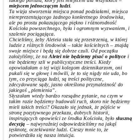
takiego portalu, który jest miejscem dla wszystkich –
miejscem jednoczącym ludzi
.
Ta wizja stworzenia miejsca ponad podziałami, miejsca
niereprezentującego żadnego konkretnego środowiska,
ale po prostu pokazującego piękno i różnorodność
Kościoła powszechnego, była i ogromnym wyzwaniem, i
szalenie pociągająca.
Chcieliśmy, żeby Aleteia stała się przestrzenią, w której
ludzie z różnych środowisk – także kościelnych – znajdą
swoje miejsce i będą się dobrze czuli. Od początku
założyliśmy, że na
Aletei nie będziemy pisać o polityce
i
nie będziemy szli w publicystyczne treści. Kiedy
opowiadałam o tej wizji kolegom dziennikarzom, oni
pukali się w głowę i mówili, że to się nigdy nie uda, bo
tym, co przyciąga ludzi, są treści polityczne,
zdecydowane sądy, jasno określona przynależność do
jakiegoś „plemienia”.
Słyszałam wtedy bardzo rozsądne pytanie, na czym w
takim razie będziemy budowali ruch, skoro nie będziemy
mieli takich treści? Okazało się jednak, że pójście w
stronę pozytywnego przekazu, dobrych historii,
inspirujących opowieści ze środka Kościoła, było
słuszną
decyzją
– najwyraźniej odpowiedzieliśmy na jakąś
tęsknotę, oczekiwanie ludzi. Cieszy mnie to, że
potwierdziła się nasza intuicja.