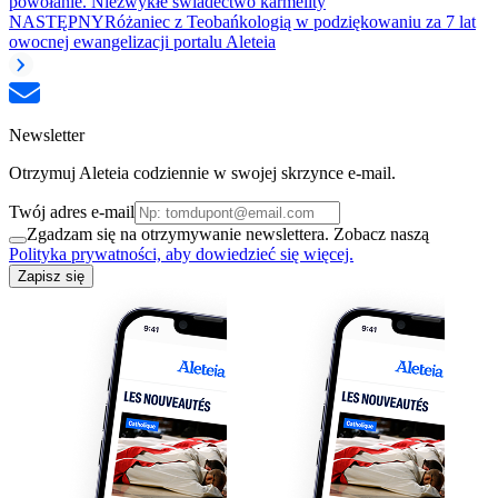
powołanie. Niezwykłe świadectwo karmelity
NASTĘPNY
Różaniec z Teobańkologią w podziękowaniu za 7 lat
owocnej ewangelizacji portalu Aleteia
Newsletter
Otrzymuj Aleteia codziennie w swojej skrzynce e-mail.
Twój adres e-mail
Zgadzam się na otrzymywanie newslettera. Zobacz naszą
Polityka prywatności, aby dowiedzieć się więcej.
Zapisz się