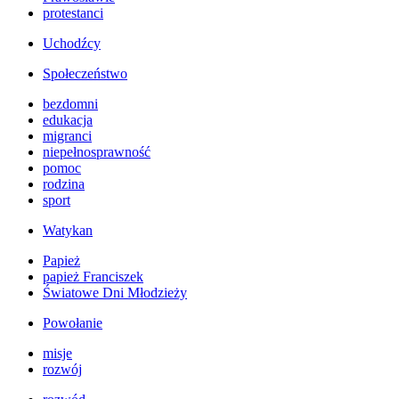
protestanci
Uchodźcy
Społeczeństwo
bezdomni
edukacja
migranci
niepełnosprawność
pomoc
rodzina
sport
Watykan
Papież
papież Franciszek
Światowe Dni Młodzieży
Powołanie
misje
rozwój