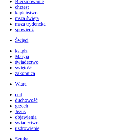
Bierzmowanie
chrzest
kapłaństwo
msza święta
msza trydencka
spowiedź
Święci
ksiądz
Maryja
świadectwo
świętość
zakonnica
Wiara
cud
duchowość
grzech
Jezus
objawienia
świadectwo
uzdrowienie
Sztuka