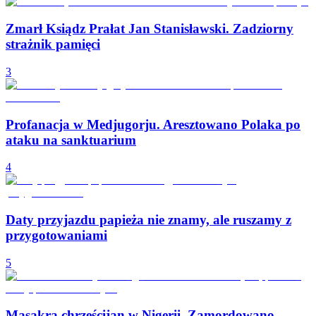
Zmarł Ksiądz Prałat Jan Stanisławski. Zadziorny
strażnik pamięci
3
Profanacja w Medjugorju. Aresztowano Polaka po
ataku na sanktuarium
4
Daty przyjazdu papieża nie znamy, ale ruszamy z
przygotowaniami
5
Masakra chrześcijan w Nigerii. Zamordowano