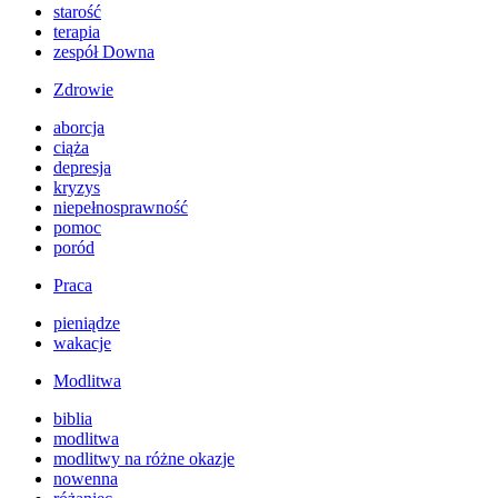
starość
terapia
zespół Downa
Zdrowie
aborcja
ciąża
depresja
kryzys
niepełnosprawność
pomoc
poród
Praca
pieniądze
wakacje
Modlitwa
biblia
modlitwa
modlitwy na różne okazje
nowenna