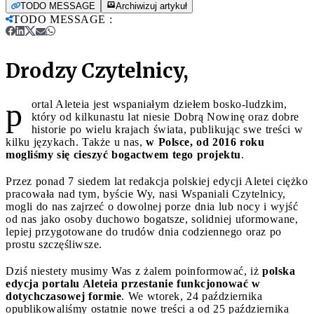
TODO MESSAGE
Archiwizuj artykuł
TODO MESSAGE
:
Drodzy Czytelnicy,
p
ortal Aleteia jest wspaniałym dziełem bosko-ludzkim,
który od kilkunastu lat niesie Dobrą Nowinę oraz dobre
historie po wielu krajach świata, publikując swe treści w
kilku językach. Także u nas,
w Polsce, od 2016 roku
mogliśmy się cieszyć bogactwem tego projektu
.
Przez ponad 7 siedem lat redakcja polskiej edycji Aletei ciężko
pracowała nad tym, byście Wy, nasi Wspaniali Czytelnicy,
mogli do nas zajrzeć o dowolnej porze dnia lub nocy i wyjść
od nas jako osoby duchowo bogatsze, solidniej uformowane,
lepiej przygotowane do trudów dnia codziennego oraz po
prostu szczęśliwsze.
Dziś niestety musimy Was z żalem poinformować, iż
polska
edycja portalu Aleteia przestanie funkcjonować w
dotychczasowej formie
. We wtorek, 24 października
opublikowaliśmy ostatnie nowe treści a od 25 października