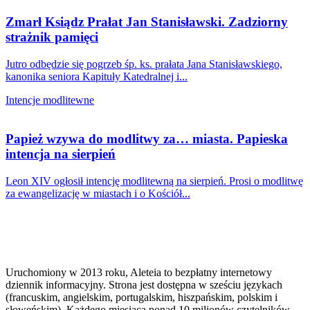
Zmarł Ksiądz Prałat Jan Stanisławski. Zadziorny
strażnik pamięci
Jutro odbędzie się pogrzeb śp. ks. prałata Jana Stanisławskiego,
kanonika seniora Kapituły Katedralnej i...
Intencje modlitewne
Papież wzywa do modlitwy za… miasta. Papieska
intencja na sierpień
Leon XIV ogłosił intencję modlitewną na sierpień. Prosi o modlitwę
za ewangelizację w miastach i o Kościół...
Uruchomiony w 2013 roku, Aleteia to bezpłatny internetowy
dziennik informacyjny. Strona jest dostępna w sześciu językach
(francuskim, angielskim, portugalskim, hiszpańskim, polskim i
słoweńskim). Każdego miesiąca ponad 10 milionów czytelników