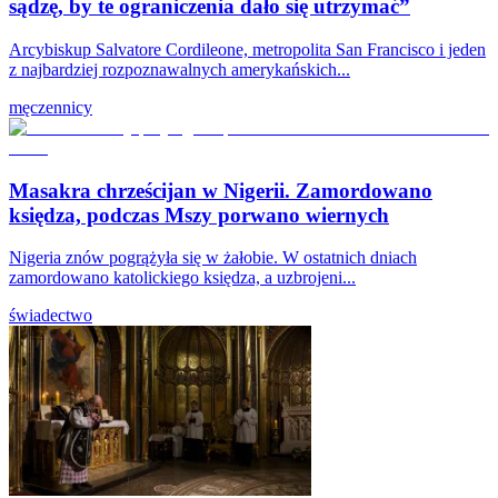
sądzę, by te ograniczenia dało się utrzymać”
Arcybiskup Salvatore Cordileone, metropolita San Francisco i jeden
z najbardziej rozpoznawalnych amerykańskich...
męczennicy
Masakra chrześcijan w Nigerii. Zamordowano
księdza, podczas Mszy porwano wiernych
Nigeria znów pogrążyła się w żałobie. W ostatnich dniach
zamordowano katolickiego księdza, a uzbrojeni...
świadectwo