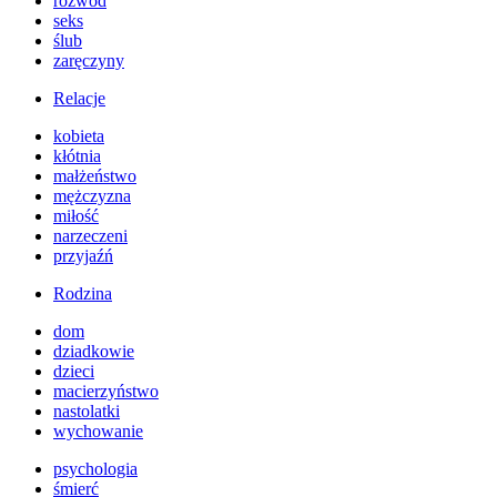
rozwód
seks
ślub
zaręczyny
Relacje
kobieta
kłótnia
małżeństwo
mężczyzna
miłość
narzeczeni
przyjaźń
Rodzina
dom
dziadkowie
dzieci
macierzyństwo
nastolatki
wychowanie
psychologia
śmierć