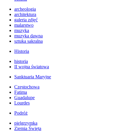
archeologia
architektura
galeria zdjęć
malarstwo
muzyka
muzyka dawna
sztuka sakralna
Historia
historia
II wojna światowa
Sanktuaria Maryjne
Częstochowa
Fatima
Guadalupe
Lourdes
Podróż
pielgrzymka
Ziemia Święta