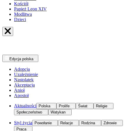
Kościół
Papież Leon XIV
Modlitwa
Dzieci
Edycja
polska
Adopcja
Uzależnienie
Nastolatek
Akceptacja
Anioł
Apostoł
Aktualności
Polska
Prolife
Świat
Religie
Społeczeństwo
Watykan
Styl życia
Powołanie
Relacje
Rodzina
Zdrowie
Praca