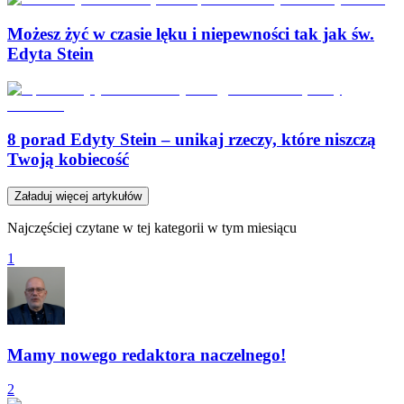
Możesz żyć w czasie lęku i niepewności tak jak św.
Edyta Stein
8 porad Edyty Stein – unikaj rzeczy, które niszczą
Twoją kobiecość
Załaduj więcej artykułów
Najczęściej czytane w tej kategorii w tym miesiącu
1
Mamy nowego redaktora naczelnego!
2