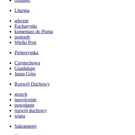
różaniec
Liturgia
adwent
Eucharystia
komentarz do Pisma
pogrzeb
Wielki Post
Pielgrzymka
Częstochowa
Guadalupe
Jasna Góra
Rozwój Duchowy
grzech
nawrócenie
powołanie
rozwój duchowy
wiara
Sakramenty