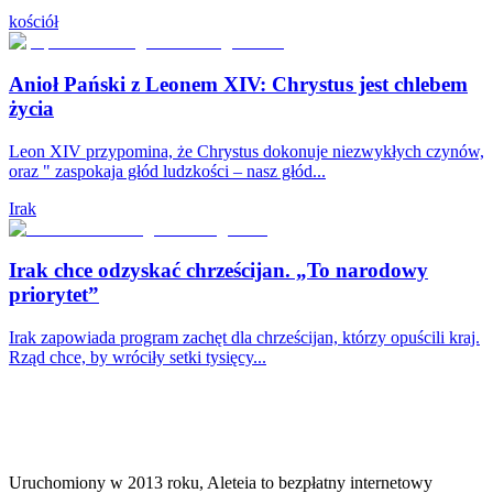
kościół
Anioł Pański z Leonem XIV: Chrystus jest chlebem
życia
Leon XIV przypomina, że Chrystus dokonuje niezwykłych czynów,
oraz " zaspokaja głód ludzkości – nasz głód...
Irak
Irak chce odzyskać chrześcijan. „To narodowy
priorytet”
Irak zapowiada program zachęt dla chrześcijan, którzy opuścili kraj.
Rząd chce, by wróciły setki tysięcy...
Uruchomiony w 2013 roku, Aleteia to bezpłatny internetowy