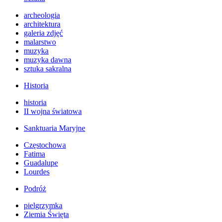
archeologia
architektura
galeria zdjęć
malarstwo
muzyka
muzyka dawna
sztuka sakralna
Historia
historia
II wojna światowa
Sanktuaria Maryjne
Częstochowa
Fatima
Guadalupe
Lourdes
Podróż
pielgrzymka
Ziemia Święta