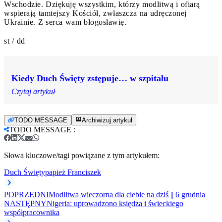
Wschodzie. Dziękuję wszystkim, którzy modlitwą i ofiarą
wspierają tamtejszy Kościół, zwłaszcza na udręczonej
Ukrainie. Z serca wam błogosławię.
st / dd
Kiedy Duch Święty zstępuje… w szpitalu
Czytaj artykuł
TODO MESSAGE
Archiwizuj artykuł
TODO MESSAGE
:
Słowa kluczowe/tagi powiązane z tym artykułem:
Duch Święty
papież Franciszek
POPRZEDNI
Modlitwa wieczorna dla ciebie na dziś || 6 grudnia
NASTĘPNY
Nigeria: uprowadzono księdza i świeckiego
współpracownika