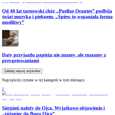
Od 40 lat tarnowski chór „Puellae Orantes” podbija
świat muzyką i pięknem. „Śpiew to wspaniała forma
modlitwy”
Daty przyjazdu papieża nie znamy, ale ruszamy z
przygotowaniami
Załaduj więcej artykułów
Najczęściej czytane w tej kategorii w tym miesiącu
1
Sierpień należy do Ojca. Wyjątkowe objawienie i
„różaniec do Boga Ojca”