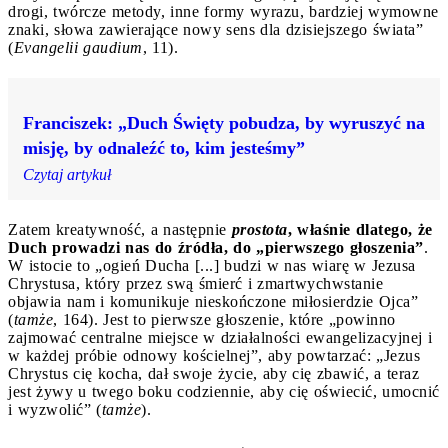
drogi, twórcze metody, inne formy wyrazu, bardziej wymowne
znaki, słowa zawierające nowy sens dla dzisiejszego świata”
(
Evangelii gaudium
, 11).
Franciszek: „Duch Święty pobudza, by wyruszyć na
misję, by odnaleźć to, kim jesteśmy”
Czytaj artykuł
Zatem kreatywność, a następnie
prostota
, właśnie dlatego, że
Duch prowadzi nas do źródła, do „pierwszego głoszenia”
.
W istocie to „ogień Ducha [...] budzi w nas wiarę w Jezusa
Chrystusa, który przez swą śmierć i zmartwychwstanie
objawia nam i komunikuje nieskończone miłosierdzie Ojca”
(
tamże
, 164). Jest to pierwsze głoszenie, które „powinno
zajmować centralne miejsce w działalności ewangelizacyjnej i
w każdej próbie odnowy kościelnej”, aby powtarzać: „Jezus
Chrystus cię kocha, dał swoje życie, aby cię zbawić, a teraz
jest żywy u twego boku codziennie, aby cię oświecić, umocnić
i wyzwolić” (
tamże
).