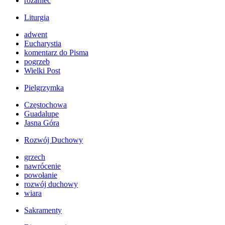
różaniec
Liturgia
adwent
Eucharystia
komentarz do Pisma
pogrzeb
Wielki Post
Pielgrzymka
Częstochowa
Guadalupe
Jasna Góra
Rozwój Duchowy
grzech
nawrócenie
powołanie
rozwój duchowy
wiara
Sakramenty