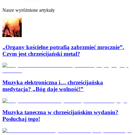
Nasze wyróżnione artykuły
„Organy kościelne potrafią zabrzmieć mrocznie”.
Czym jest chrześcijański metal?
Muzyka elektroniczna i… chrześcijańska
medytacja? „Bóg daje wolność!”
Muzyka taneczna w chrześcijańskim wydaniu?
Posłuchaj tego!