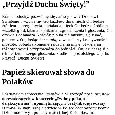
„Przyjdź Duchu Święty!”
Bracia i siostry, pozwólmy się zafascynować Duchowi
Świętemu i wzywajmy Go każdego dnia: niech On będzie
źródłem naszego bycia i działania; niech On będzie źródłem
wszelkiego działania, spotkania, zgromadzenia i głoszenia. On
ożywia i odmładza Kościół: z Nim nie musimy się lękać,
ponieważ On, będąc
harmonią
, zawsze łączy kreatywność i
prostotę, pobudza komunię i posyła na misję, otwiera na
różnorodność i przyprowadza do jedności. On jest naszą siłą,
tchnieniem naszego głoszenia, źródłem apostolskiego zapału.
Przyjdź, Duchu Święty!
Papież skierował słowa do
Polaków
Pozdrawiam serdecznie Polaków, a w szczególności artystów
uczestniczących
w koncercie „Psalmy pokoju i
dziękczynienia”, upamiętniającym beatyfikację rodziny
Ulmów
. W najbliższą niedzielę w Polsce obchodzony będzie
Dzień modlitwy i pomocy materialnej Kościołowi na