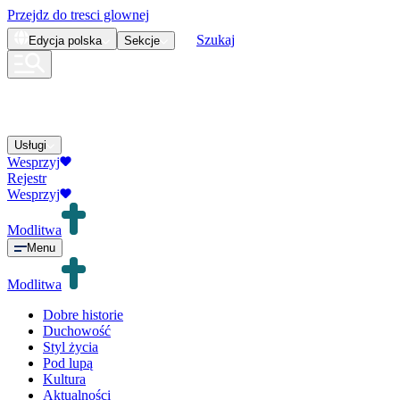
Przejdz do tresci glownej
Szukaj
Edycja
polska
Sekcje
Usługi
Wesprzyj
Rejestr
Wesprzyj
Modlitwa
Menu
Modlitwa
Dobre historie
Duchowość
Styl życia
Pod lupą
Kultura
Aktualności