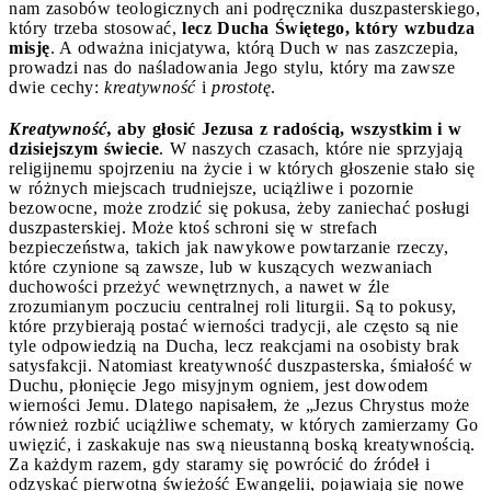
nam zasobów teologicznych ani podręcznika duszpasterskiego,
który trzeba stosować,
lecz Ducha Świętego, który wzbudza
misję
. A odważna inicjatywa, którą Duch w nas zaszczepia,
prowadzi nas do naśladowania Jego stylu, który ma zawsze
dwie cechy:
kreatywność
i
prostotę
.
Kreatywność,
aby głosić Jezusa z radością, wszystkim i w
dzisiejszym świecie
. W naszych czasach, które nie sprzyjają
religijnemu spojrzeniu na życie i w których głoszenie stało się
w różnych miejscach trudniejsze, uciążliwe i pozornie
bezowocne, może zrodzić się pokusa, żeby zaniechać posługi
duszpasterskiej. Może ktoś schroni się w strefach
bezpieczeństwa, takich jak nawykowe powtarzanie rzeczy,
które czynione są zawsze, lub w kuszących wezwaniach
duchowości przeżyć wewnętrznych, a nawet w źle
zrozumianym poczuciu centralnej roli liturgii. Są to pokusy,
które przybierają postać wierności tradycji, ale często są nie
tyle odpowiedzią na Ducha, lecz reakcjami na osobisty brak
satysfakcji. Natomiast kreatywność duszpasterska, śmiałość w
Duchu, płonięcie Jego misyjnym ogniem, jest dowodem
wierności Jemu. Dlatego napisałem, że „Jezus Chrystus może
również rozbić uciążliwe schematy, w których zamierzamy Go
uwięzić, i zaskakuje nas swą nieustanną boską kreatywnością.
Za każdym razem, gdy staramy się powrócić do źródeł i
odzyskać pierwotną świeżość Ewangelii, pojawiają się nowe