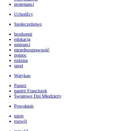
protestanci
Uchodźcy
Społeczeństwo
bezdomni
edukacja
migranci
niepełnosprawność
pomoc
rodzina
sport
Watykan
Papież
papież Franciszek
Światowe Dni Młodzieży
Powołanie
misje
rozwój