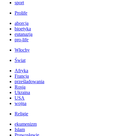
sport
Prolife
aborcja
bioetyka
eutanazja
pro-life
Włochy
Świat
Afryka
Francja
prześladowania
Rosja
Ukraina
USA
wojna
Religie
ekumenizm
Islam
Prawosławie