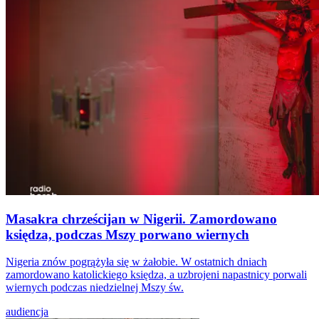
Masakra chrześcijan w Nigerii. Zamordowano
księdza, podczas Mszy porwano wiernych
Nigeria znów pogrążyła się w żałobie. W ostatnich dniach
zamordowano katolickiego księdza, a uzbrojeni napastnicy porwali
wiernych podczas niedzielnej Mszy św.
audiencja