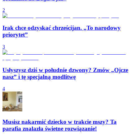
2
Irak chce odzyskać chrześcijan. „To narodowy
priorytet”
3
Usłyszysz dziś w południe dzwony? Zmów „Ojcze
nasz” i tę specjalną modlitwę
4
Musisz nakarmić dziecko w trakcie mszy? Ta
parafia znalazła świetne rozwiązanie!