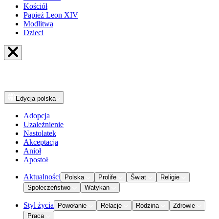
Kościół
Papież Leon XIV
Modlitwa
Dzieci
Edycja
polska
Adopcja
Uzależnienie
Nastolatek
Akceptacja
Anioł
Apostoł
Aktualności
Polska
Prolife
Świat
Religie
Społeczeństwo
Watykan
Styl życia
Powołanie
Relacje
Rodzina
Zdrowie
Praca