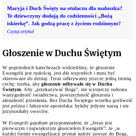
Maryja i Duch Święty na otulaczu dla maluszka?
Te dziewczyny dodają do codzienności „Bożą
iskierkę”. Jak godzą pracę z życiem rodzinnym?
Czytaj artykuł
Głoszenie w Duchu Świętym
W poprzednich katechezach widzieliśmy, że głoszenie
Ewangelii jest
radością
, jest
dla wszystkich
i musi być
skierowane
do dzisiaj
. Teraz odkrywamy jeszcze jedną istotną
cechę: trzeba, aby
głoszenie odbywało się w Duchu
Świętym
. Aby „przekazywać Boga”, nie wystarczy radosna
wiarygodność świadectwa, powszechność głoszenia i
aktualność przesłania. Bez Ducha Świętego wszelka gorliwość
jest próżna i fałszywie apostolska: byłaby jedynie naszą i nie
przynosiłaby owoców.
W
Evangelii gaudium
przypomniałem, że „Jezus jest
pierwszym i największym głosicielem Ewangelii”; że „w
każdej formie ewangelizacji prymat należy zawsze do Boga,