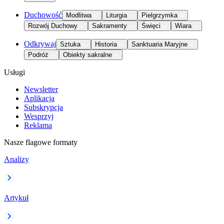
Duchowość
Modlitwa
Liturgia
Pielgrzymka
Rozwój Duchowy
Sakramenty
Święci
Wiara
Odkrywaj
Sztuka
Historia
Sanktuaria Maryjne
Podróż
Obiekty sakralne
Usługi
Newsletter
Aplikacja
Subskrypcja
Wesprzyj
Reklama
Nasze flagowe formaty
Analizy
Artykuł