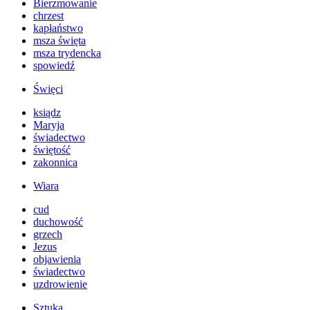
Bierzmowanie
chrzest
kapłaństwo
msza święta
msza trydencka
spowiedź
Święci
ksiądz
Maryja
świadectwo
świętość
zakonnica
Wiara
cud
duchowość
grzech
Jezus
objawienia
świadectwo
uzdrowienie
Sztuka