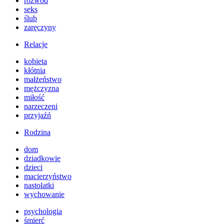
rozwód
seks
ślub
zaręczyny
Relacje
kobieta
kłótnia
małżeństwo
mężczyzna
miłość
narzeczeni
przyjaźń
Rodzina
dom
dziadkowie
dzieci
macierzyństwo
nastolatki
wychowanie
psychologia
śmierć