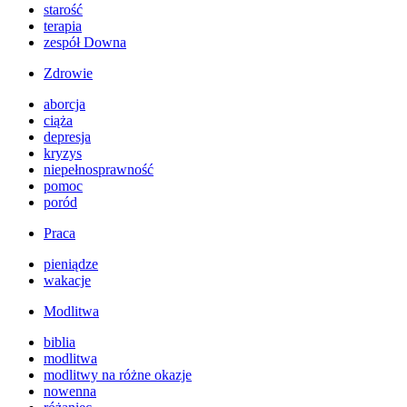
starość
terapia
zespół Downa
Zdrowie
aborcja
ciąża
depresja
kryzys
niepełnosprawność
pomoc
poród
Praca
pieniądze
wakacje
Modlitwa
biblia
modlitwa
modlitwy na różne okazje
nowenna