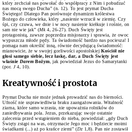
który zechciał nas powołać do współpracy z Nim i pobudzać
nas mocą swego Ducha” (n. 12). To jest prymat Ducha
Świętego! Dlatego Pan porównuje dynamizm królestwa
Bożego do człowieka, który „nasienie wrzucił w ziemię. Czy
śpi, czy czuwa, we dnie i w nocy nasienie kiełkuje i rośnie, on
sam nie wie jak” (
Mk
4, 26-27). Duch Święty jest
protagonistą, zawsze poprzedza misjonarzy i sprawia, że owoc
wypuszcza młode pędy. Ta świadomość bardzo nas pociesza! I
pomaga nam określić inną, równie decydującą świadomość:
mianowicie, że w swojej gorliwości apostolskiej
Kościół nie
głosi samego siebie, lecz łaskę, dar, a Duch Święty jest
właśnie
Darem
Bożym
, jak powiedział Jezus do Samarytanki
(por.
J
4, 10).
Kreatywność i prostota
Prymat Ducha nie może jednak prowadzić nas do bierności.
Ufność nie usprawiedliwia braku zaangażowania. Witalność
ziarna, które samo wzrasta, nie upoważnia rolników do
zaniedbywania pola. Jezus, przekazując swoje ostatnie
zalecenia przed wstąpieniem do nieba, powiedział: „gdy Duch
Święty zstąpi na was, otrzymacie Jego moc i będziecie moimi
świadkami (...) aż po krańce ziemi” (
Dz
1,8). Pan nie zostawił