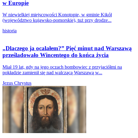
w Europie
W niewielkiej miejscowości Konotopie, w gminie Kikół
(województwo kujawsko-pomorskie), tuż przy drodze...
historia
„Dlaczego ja ocalałem?” Pięć minut nad Warszawą
prześladowało Wincentego do końca życia
Miał 19 lat, gdy na jego oczach bombowiec z przyjaciółmi na
pokładzie zamienił się nad walczącą Warszawą w...
Jezus Chrystus