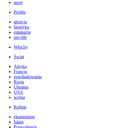
sport
Prolife
aborcja
bioetyka
eutanazja
pro-life
Włochy
Świat
Afryka
Francja
prześladowania
Rosja
Ukraina
USA
wojna
Religie
ekumenizm
Islam
Prawosławie