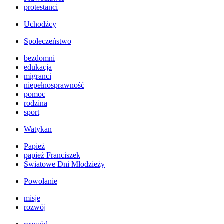
protestanci
Uchodźcy
Społeczeństwo
bezdomni
edukacja
migranci
niepełnosprawność
pomoc
rodzina
sport
Watykan
Papież
papież Franciszek
Światowe Dni Młodzieży
Powołanie
misje
rozwój