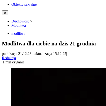
Obiekty sakralne
✕
Duchowość
>
Modlitwa
modlitwa
Modlitwa dla ciebie na dziś 21 grudnia
publikacja 21.12.23
-
aktualizacja 15.12.25
|
Redakcja
|
1
min czytania