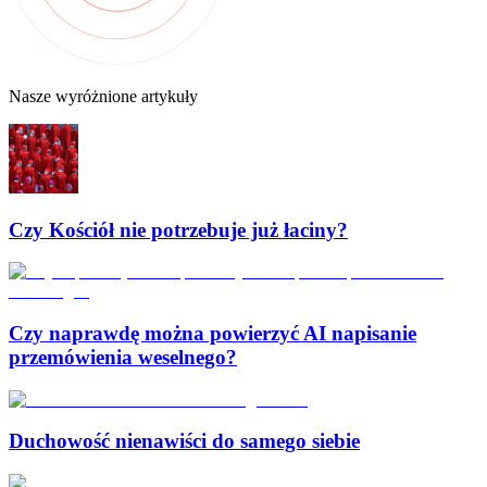
Nasze wyróżnione artykuły
Czy Kościół nie potrzebuje już łaciny?
Czy naprawdę można powierzyć AI napisanie
przemówienia weselnego?
Duchowość nienawiści do samego siebie