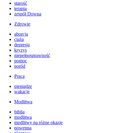
starość
terapia
zespół Downa
Zdrowie
aborcja
ciąża
depresja
kryzys
niepełnosprawność
pomoc
poród
Praca
pieniądze
wakacje
Modlitwa
biblia
modlitwa
modlitwy na różne okazje
nowenna