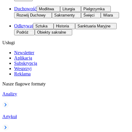
Duchowość
Modlitwa
Liturgia
Pielgrzymka
Rozwój Duchowy
Sakramenty
Święci
Wiara
Odkrywaj
Sztuka
Historia
Sanktuaria Maryjne
Podróż
Obiekty sakralne
Usługi
Newsletter
Aplikacja
Subskrypcja
Wesprzyj
Reklama
Nasze flagowe formaty
Analizy
Artykuł