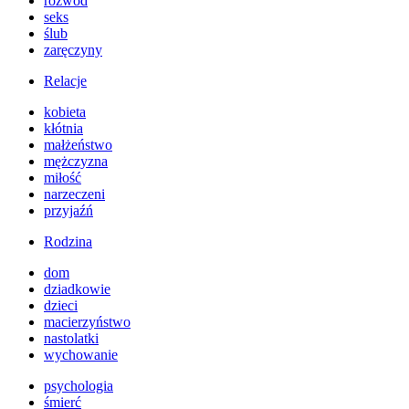
rozwód
seks
ślub
zaręczyny
Relacje
kobieta
kłótnia
małżeństwo
mężczyzna
miłość
narzeczeni
przyjaźń
Rodzina
dom
dziadkowie
dzieci
macierzyństwo
nastolatki
wychowanie
psychologia
śmierć