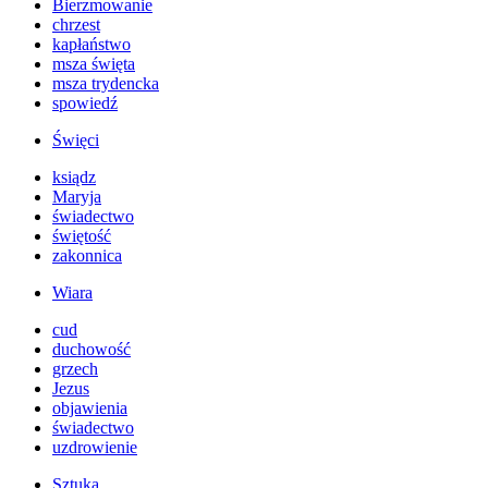
Bierzmowanie
chrzest
kapłaństwo
msza święta
msza trydencka
spowiedź
Święci
ksiądz
Maryja
świadectwo
świętość
zakonnica
Wiara
cud
duchowość
grzech
Jezus
objawienia
świadectwo
uzdrowienie
Sztuka