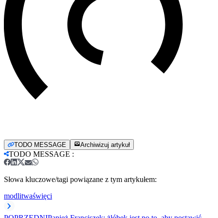
TODO MESSAGE
Archiwizuj artykuł
TODO MESSAGE
:
Słowa kluczowe/tagi powiązane z tym artykułem:
modlitwa
święci
POPRZEDNI
Papież Franciszek: żłóbek jest po to, aby postawić