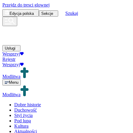
Przejdz do tresci glownej
Szukaj
Edycja
polska
Sekcje
Usługi
Wesprzyj
Rejestr
Wesprzyj
Modlitwa
Menu
Modlitwa
Dobre historie
Duchowość
Styl życia
Pod lupą
Kultura
Aktualności