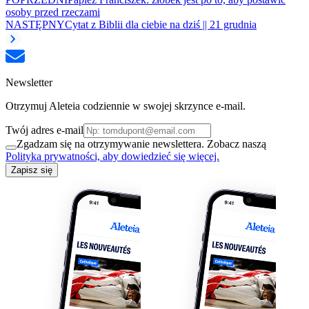
osoby przed rzeczami
NASTĘPNY
Cytat z Biblii dla ciebie na dziś || 21 grudnia
Newsletter
Otrzymuj Aleteia codziennie w swojej skrzynce e-mail.
Twój adres e-mail
Zgadzam się na otrzymywanie newslettera. Zobacz naszą
Polityka prywatności, aby dowiedzieć się więcej.
Zapisz się