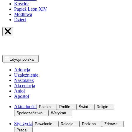
Kościół
Papież Leon XIV
Modlitwa
Dzieci
Edycja
polska
Adopcja
Uzależnienie
Nastolatek
Akceptacja
Anioł
Apostoł
Aktualności
Polska
Prolife
Świat
Religie
Społeczeństwo
Watykan
Styl życia
Powołanie
Relacje
Rodzina
Zdrowie
Praca