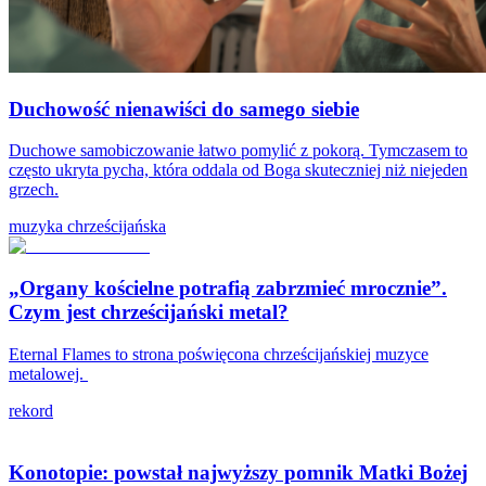
Duchowość nienawiści do samego siebie
Duchowe samobiczowanie łatwo pomylić z pokorą. Tymczasem to
często ukryta pycha, która oddala od Boga skuteczniej niż niejeden
grzech.
muzyka chrześcijańska
„Organy kościelne potrafią zabrzmieć mrocznie”.
Czym jest chrześcijański metal?
Eternal Flames to strona poświęcona chrześcijańskiej muzyce
metalowej.
rekord
Konotopie: powstał najwyższy pomnik Matki Bożej