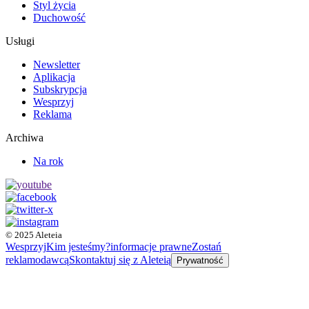
Styl życia
Duchowość
Usługi
Newsletter
Aplikacja
Subskrypcja
Wesprzyj
Reklama
Archiwa
Na rok
© 2025 Aleteia
Wesprzyj
Kim jesteśmy?
informacje prawne
Zostań
reklamodawcą
Skontaktuj się z Aleteią
Prywatność