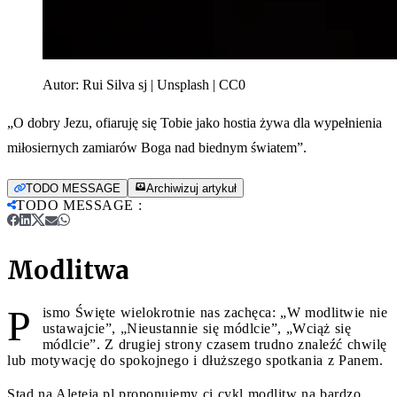
Autor:
Rui Silva sj | Unsplash | CC0
„O dobry Jezu, ofiaruję się Tobie jako hostia żywa dla wypełnienia
miłosiernych zamiarów Boga nad biednym światem”.
TODO MESSAGE
Archiwizuj artykuł
TODO MESSAGE
:
Modlitwa
P
ismo Święte wielokrotnie nas zachęca: „W modlitwie nie
ustawajcie”, „Nieustannie się módlcie”, „Wciąż się
módlcie”. Z drugiej strony czasem trudno znaleźć chwilę
lub motywację do spokojnego i dłuższego spotkania z Panem.
Stąd na Aleteia.pl proponujemy ci cykl modlitw na bardzo