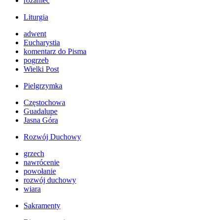
różaniec
Liturgia
adwent
Eucharystia
komentarz do Pisma
pogrzeb
Wielki Post
Pielgrzymka
Częstochowa
Guadalupe
Jasna Góra
Rozwój Duchowy
grzech
nawrócenie
powołanie
rozwój duchowy
wiara
Sakramenty