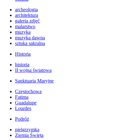
archeologia
architektura
galeria zdjęć
malarstwo
muzyka
muzyka dawna
sztuka sakralna
Historia
historia
II wojna światowa
Sanktuaria Maryjne
Częstochowa
Fatima
Guadalupe
Lourdes
Podróż
pielgrzymka
Ziemia Święta