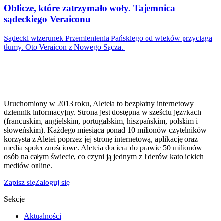
Oblicze, które zatrzymało woły. Tajemnica
sądeckiego Veraiconu
Sądecki wizerunek Przemienienia Pańskiego od wieków przyciąga
tłumy. Oto Veraicon z Nowego Sącza.
Uruchomiony w 2013 roku, Aleteia to bezpłatny internetowy
dziennik informacyjny. Strona jest dostępna w sześciu językach
(francuskim, angielskim, portugalskim, hiszpańskim, polskim i
słoweńskim). Każdego miesiąca ponad 10 milionów czytelników
korzysta z Aletei poprzez jej stronę internetową, aplikację oraz
media społecznościowe. Aleteia dociera do prawie 50 milionów
osób na całym świecie, co czyni ją jednym z liderów katolickich
mediów online.
Zapisz się
Zaloguj się
Sekcje
Aktualności