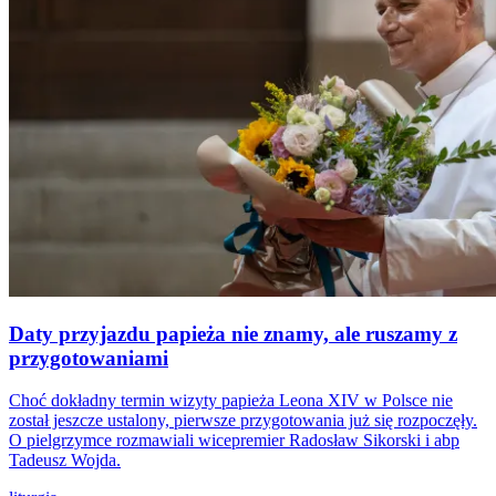
Daty przyjazdu papieża nie znamy, ale ruszamy z
przygotowaniami
Choć dokładny termin wizyty papieża Leona XIV w Polsce nie
został jeszcze ustalony, pierwsze przygotowania już się rozpoczęły.
O pielgrzymce rozmawiali wicepremier Radosław Sikorski i abp
Tadeusz Wojda.