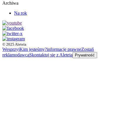
Archiwa
Na rok
© 2025 Aleteia
Wesprzyj
Kim jesteśmy?
informacje prawne
Zostań
reklamodawcą
Skontaktuj się z Aleteią
Prywatność