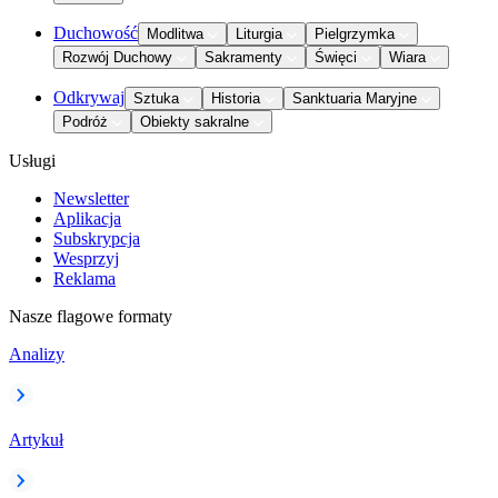
Duchowość
Modlitwa
Liturgia
Pielgrzymka
Rozwój Duchowy
Sakramenty
Święci
Wiara
Odkrywaj
Sztuka
Historia
Sanktuaria Maryjne
Podróż
Obiekty sakralne
Usługi
Newsletter
Aplikacja
Subskrypcja
Wesprzyj
Reklama
Nasze flagowe formaty
Analizy
Artykuł