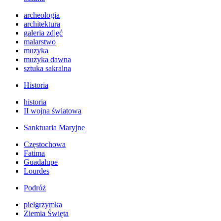
archeologia
architektura
galeria zdjęć
malarstwo
muzyka
muzyka dawna
sztuka sakralna
Historia
historia
II wojna światowa
Sanktuaria Maryjne
Częstochowa
Fatima
Guadalupe
Lourdes
Podróż
pielgrzymka
Ziemia Święta