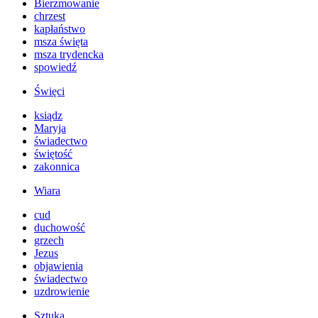
Bierzmowanie
chrzest
kapłaństwo
msza święta
msza trydencka
spowiedź
Święci
ksiądz
Maryja
świadectwo
świętość
zakonnica
Wiara
cud
duchowość
grzech
Jezus
objawienia
świadectwo
uzdrowienie
Sztuka