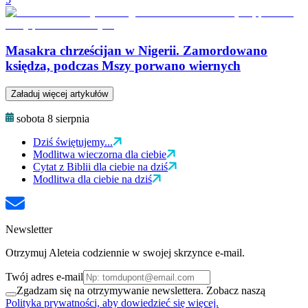
Masakra chrześcijan w Nigerii. Zamordowano
księdza, podczas Mszy porwano wiernych
Załaduj więcej artykułów
sobota 8 sierpnia
Dziś świętujemy...
Modlitwa wieczorna dla ciebie
Cytat z Biblii dla ciebie na dziś
Modlitwa dla ciebie na dziś
Newsletter
Otrzymuj Aleteia codziennie w swojej skrzynce e-mail.
Twój adres e-mail
Zgadzam się na otrzymywanie newslettera. Zobacz naszą
Polityka prywatności, aby dowiedzieć się więcej.