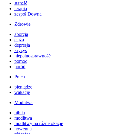
starość
terapia
zespół Downa
Zdrowie
aborcja
ciąża
depresja
kryzys
niepełnosprawność
pomoc
poród
Praca
pieniądze
wakacje
Modlitwa
biblia
modlitwa
modlitwy na różne okazje
nowenna