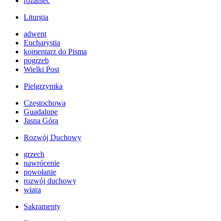
różaniec
Liturgia
adwent
Eucharystia
komentarz do Pisma
pogrzeb
Wielki Post
Pielgrzymka
Częstochowa
Guadalupe
Jasna Góra
Rozwój Duchowy
grzech
nawrócenie
powołanie
rozwój duchowy
wiara
Sakramenty