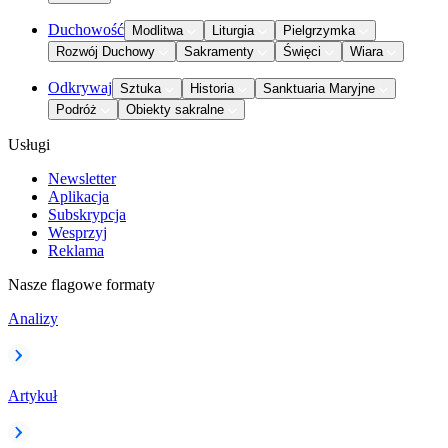
Duchowość
Modlitwa
Liturgia
Pielgrzymka
Rozwój Duchowy
Sakramenty
Święci
Wiara
Odkrywaj
Sztuka
Historia
Sanktuaria Maryjne
Podróż
Obiekty sakralne
Usługi
Newsletter
Aplikacja
Subskrypcja
Wesprzyj
Reklama
Nasze flagowe formaty
Analizy
Artykuł