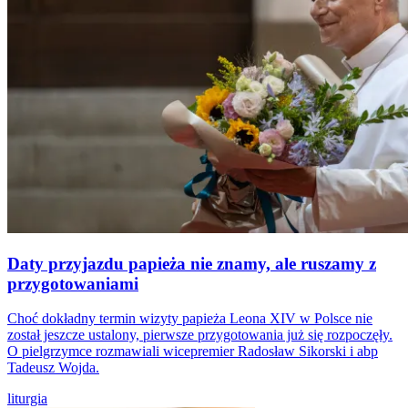
Daty przyjazdu papieża nie znamy, ale ruszamy z
przygotowaniami
Choć dokładny termin wizyty papieża Leona XIV w Polsce nie
został jeszcze ustalony, pierwsze przygotowania już się rozpoczęły.
O pielgrzymce rozmawiali wicepremier Radosław Sikorski i abp
Tadeusz Wojda.
liturgia