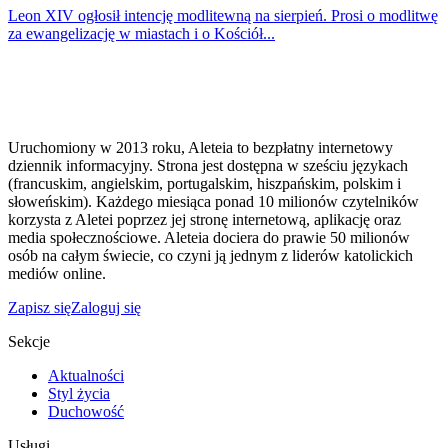
Leon XIV ogłosił intencję modlitewną na sierpień. Prosi o modlitwę
za ewangelizację w miastach i o Kościół...
Uruchomiony w 2013 roku, Aleteia to bezpłatny internetowy
dziennik informacyjny. Strona jest dostępna w sześciu językach
(francuskim, angielskim, portugalskim, hiszpańskim, polskim i
słoweńskim). Każdego miesiąca ponad 10 milionów czytelników
korzysta z Aletei poprzez jej stronę internetową, aplikację oraz
media społecznościowe. Aleteia dociera do prawie 50 milionów
osób na całym świecie, co czyni ją jednym z liderów katolickich
mediów online.
Zapisz się
Zaloguj się
Sekcje
Aktualności
Styl życia
Duchowość
Usługi