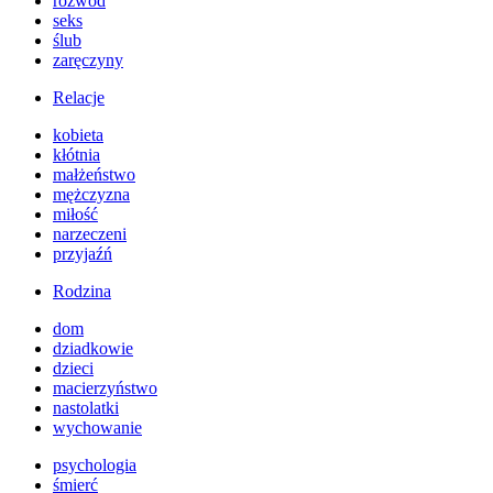
rozwód
seks
ślub
zaręczyny
Relacje
kobieta
kłótnia
małżeństwo
mężczyzna
miłość
narzeczeni
przyjaźń
Rodzina
dom
dziadkowie
dzieci
macierzyństwo
nastolatki
wychowanie
psychologia
śmierć