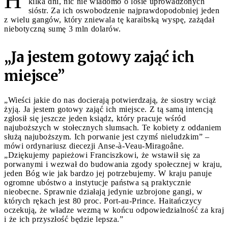
kilka dni, nic nie wiadomo o losie uprowadzonych
sióstr. Za ich oswobodzenie najprawdopodobniej jeden
z wielu gangów, który zniewala tę karaibską wyspę, zażądał
niebotyczną sumę 3 mln dolarów.
„Ja jestem gotowy zająć ich
miejsce”
„Wieści jakie do nas docierają potwierdzają, że siostry wciąż
żyją. Ja jestem gotowy zająć ich miejsce. Z tą samą intencją
zgłosił się jeszcze jeden ksiądz, który pracuje wśród
najuboższych w stołecznych slumsach. Te kobiety z oddaniem
służą najuboższym. Ich porwanie jest czymś nieludzkim” –
mówi ordynariusz diecezji Anse-à-Veau-Miragoâne.
„Dziękujemy papieżowi Franciszkowi, że wstawił się za
porwanymi i wezwał do budowania zgody społecznej w kraju,
jeden Bóg wie jak bardzo jej potrzebujemy. W kraju panuje
ogromne ubóstwo a instytucje państwa są praktycznie
nieobecne. Sprawnie działają jedynie uzbrojone gangi, w
których rękach jest 80 proc. Port-au-Prince. Haitańczycy
oczekują, że władze wezmą w końcu odpowiedzialność za kraj
i że ich przyszłość będzie lepsza.”