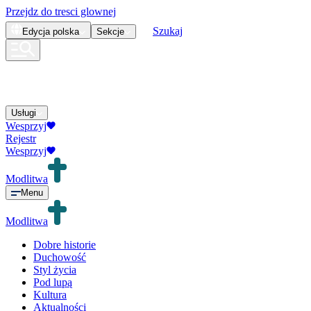
Przejdz do tresci glownej
Szukaj
Edycja
polska
Sekcje
Usługi
Wesprzyj
Rejestr
Wesprzyj
Modlitwa
Menu
Modlitwa
Dobre historie
Duchowość
Styl życia
Pod lupą
Kultura
Aktualności