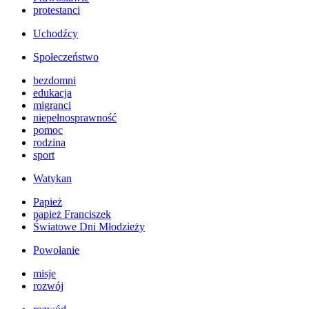
protestanci
Uchodźcy
Społeczeństwo
bezdomni
edukacja
migranci
niepełnosprawność
pomoc
rodzina
sport
Watykan
Papież
papież Franciszek
Światowe Dni Młodzieży
Powołanie
misje
rozwój