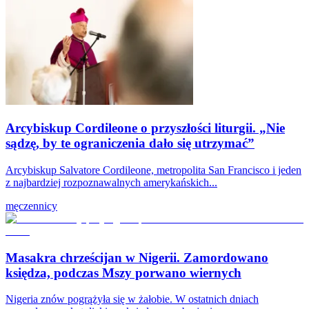
Arcybiskup Cordileone o przyszłości liturgii. „Nie
sądzę, by te ograniczenia dało się utrzymać”
Arcybiskup Salvatore Cordileone, metropolita San Francisco i jeden
z najbardziej rozpoznawalnych amerykańskich...
męczennicy
Masakra chrześcijan w Nigerii. Zamordowano
księdza, podczas Mszy porwano wiernych
Nigeria znów pogrążyła się w żałobie. W ostatnich dniach