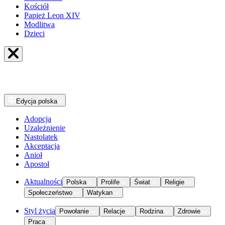
Kościół
Papież Leon XIV
Modlitwa
Dzieci
Edycja
polska
Adopcja
Uzależnienie
Nastolatek
Akceptacja
Anioł
Apostoł
Aktualności
Polska
Prolife
Świat
Religie
Społeczeństwo
Watykan
Styl życia
Powołanie
Relacje
Rodzina
Zdrowie
Praca