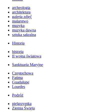
archeologia
architektura
galeria zdjęć
malarstwo
muzyka
muzyka dawna
sztuka sakralna
Historia
historia
II wojna światowa
Sanktuaria Maryjne
Częstochowa
Fatima
Guadalupe
Lourdes
Podróż
pielgrzymka
Ziemia Święta