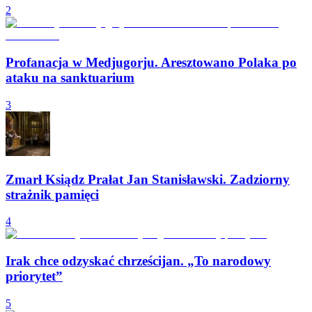
2
Profanacja w Medjugorju. Aresztowano Polaka po
ataku na sanktuarium
3
Zmarł Ksiądz Prałat Jan Stanisławski. Zadziorny
strażnik pamięci
4
Irak chce odzyskać chrześcijan. „To narodowy
priorytet”
5