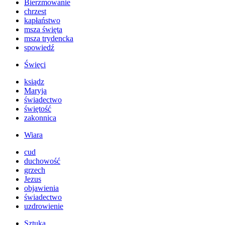
Bierzmowanie
chrzest
kapłaństwo
msza święta
msza trydencka
spowiedź
Święci
ksiądz
Maryja
świadectwo
świętość
zakonnica
Wiara
cud
duchowość
grzech
Jezus
objawienia
świadectwo
uzdrowienie
Sztuka