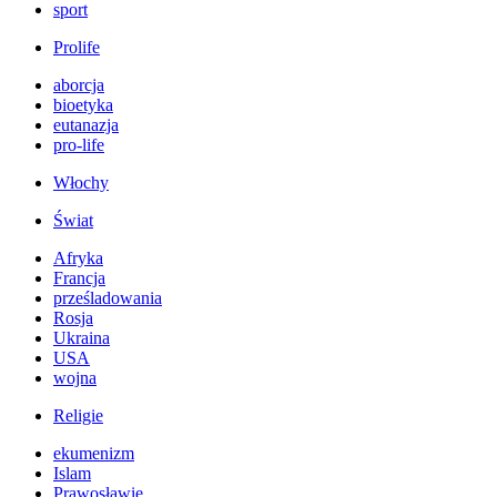
sport
Prolife
aborcja
bioetyka
eutanazja
pro-life
Włochy
Świat
Afryka
Francja
prześladowania
Rosja
Ukraina
USA
wojna
Religie
ekumenizm
Islam
Prawosławie