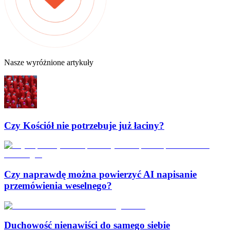
Nasze wyróżnione artykuły
Czy Kościół nie potrzebuje już łaciny?
Czy naprawdę można powierzyć AI napisanie
przemówienia weselnego?
Duchowość nienawiści do samego siebie