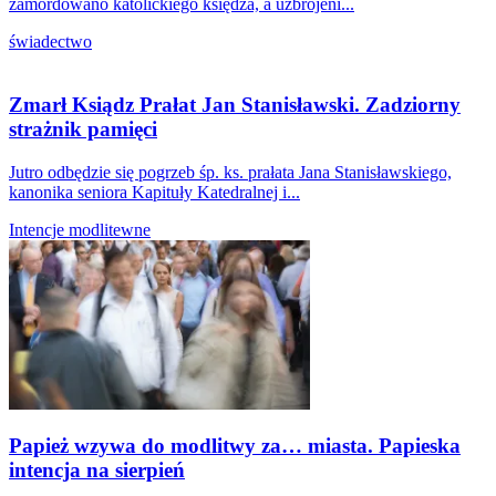
zamordowano katolickiego księdza, a uzbrojeni...
świadectwo
Zmarł Ksiądz Prałat Jan Stanisławski. Zadziorny
strażnik pamięci
Jutro odbędzie się pogrzeb śp. ks. prałata Jana Stanisławskiego,
kanonika seniora Kapituły Katedralnej i...
Intencje modlitewne
Papież wzywa do modlitwy za… miasta. Papieska
intencja na sierpień