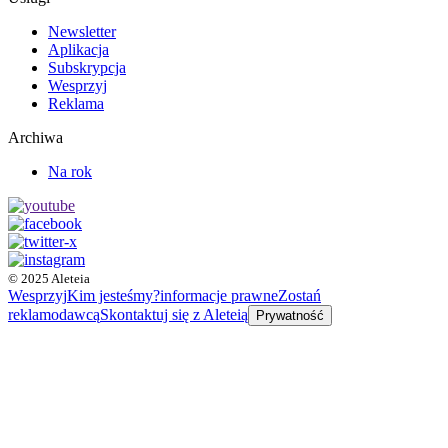
Newsletter
Aplikacja
Subskrypcja
Wesprzyj
Reklama
Archiwa
Na rok
© 2025 Aleteia
Wesprzyj
Kim jesteśmy?
informacje prawne
Zostań
reklamodawcą
Skontaktuj się z Aleteią
Prywatność