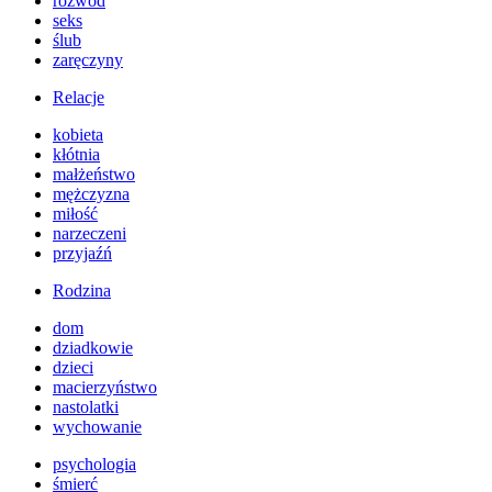
rozwód
seks
ślub
zaręczyny
Relacje
kobieta
kłótnia
małżeństwo
mężczyzna
miłość
narzeczeni
przyjaźń
Rodzina
dom
dziadkowie
dzieci
macierzyństwo
nastolatki
wychowanie
psychologia
śmierć