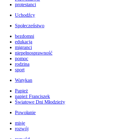
protestanci
Uchodźcy
Społeczeństwo
bezdomni
edukacja
migranci
niepełnosprawność
pomoc
rodzina
sport
Watykan
Papież
papież Franciszek
Światowe Dni Młodzieży
Powołanie
misje
rozwój