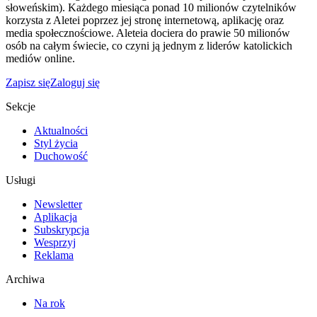
słoweńskim). Każdego miesiąca ponad 10 milionów czytelników
korzysta z Aletei poprzez jej stronę internetową, aplikację oraz
media społecznościowe. Aleteia dociera do prawie 50 milionów
osób na całym świecie, co czyni ją jednym z liderów katolickich
mediów online.
Zapisz się
Zaloguj się
Sekcje
Aktualności
Styl życia
Duchowość
Usługi
Newsletter
Aplikacja
Subskrypcja
Wesprzyj
Reklama
Archiwa
Na rok