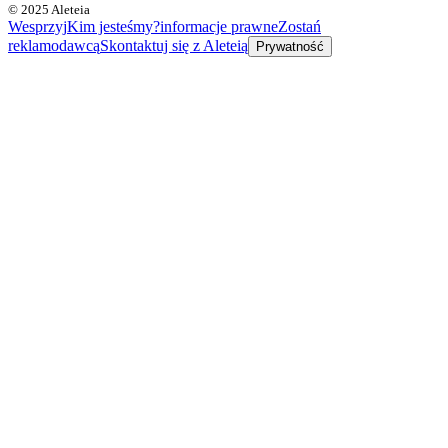
© 2025 Aleteia
Wesprzyj
Kim jesteśmy?
informacje prawne
Zostań
reklamodawcą
Skontaktuj się z Aleteią
Prywatność