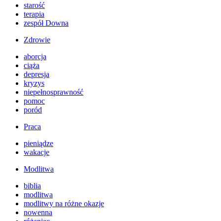
starość
terapia
zespół Downa
Zdrowie
aborcja
ciąża
depresja
kryzys
niepełnosprawność
pomoc
poród
Praca
pieniądze
wakacje
Modlitwa
biblia
modlitwa
modlitwy na różne okazje
nowenna