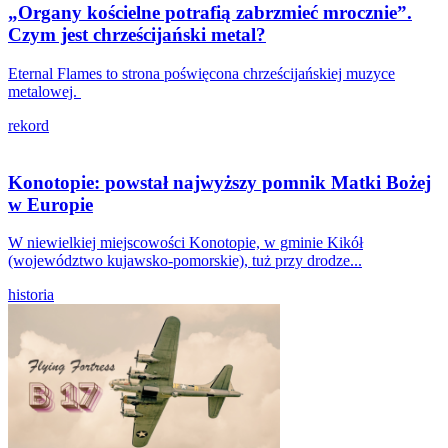
„Organy kościelne potrafią zabrzmieć mrocznie”.
Czym jest chrześcijański metal?
Eternal Flames to strona poświęcona chrześcijańskiej muzyce
metalowej.
rekord
Konotopie: powstał najwyższy pomnik Matki Bożej
w Europie
W niewielkiej miejscowości Konotopie, w gminie Kikół
(województwo kujawsko-pomorskie), tuż przy drodze...
historia