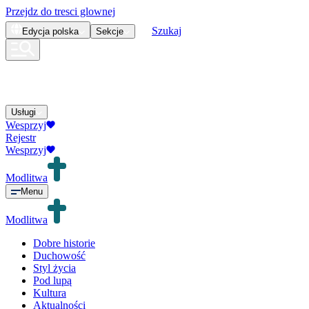
Przejdz do tresci glownej
Szukaj
Edycja
polska
Sekcje
Usługi
Wesprzyj
Rejestr
Wesprzyj
Modlitwa
Menu
Modlitwa
Dobre historie
Duchowość
Styl życia
Pod lupą
Kultura
Aktualności