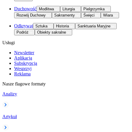
Duchowość
Modlitwa
Liturgia
Pielgrzymka
Rozwój Duchowy
Sakramenty
Święci
Wiara
Odkrywaj
Sztuka
Historia
Sanktuaria Maryjne
Podróż
Obiekty sakralne
Usługi
Newsletter
Aplikacja
Subskrypcja
Wesprzyj
Reklama
Nasze flagowe formaty
Analizy
Artykuł