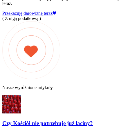
teraz.
Przekazuję darowiznę teraz
( Z ulgą podatkową )
Nasze wyróżnione artykuły
Czy Kościół nie potrzebuje już łaciny?