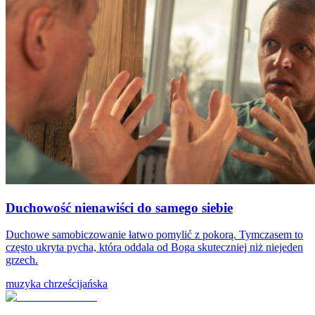
Duchowość nienawiści do samego siebie
Duchowe samobiczowanie łatwo pomylić z pokorą. Tymczasem to
często ukryta pycha, która oddala od Boga skuteczniej niż niejeden
grzech.
muzyka chrześcijańska