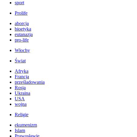
sport
Prolife
aborcja
bioetyka
eutanazja
pro-life
Włochy
Świat
Afryka
Francja
prześladowania
Rosja
Ukraina
USA
wojna
Religie
ekumenizm
Islam
Prawosławie