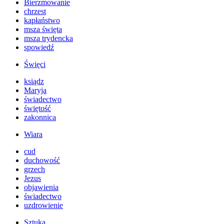
Bierzmowanie
chrzest
kapłaństwo
msza święta
msza trydencka
spowiedź
Święci
ksiądz
Maryja
świadectwo
świętość
zakonnica
Wiara
cud
duchowość
grzech
Jezus
objawienia
świadectwo
uzdrowienie
Sztuka