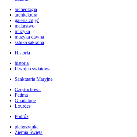
archeologia
architektura
galeria zdjęć
malarstwo
muzyka
muzyka dawna
sztuka sakralna
Historia
historia
II wojna światowa
Sanktuaria Maryjne
Częstochowa
Fatima
Guadalupe
Lourdes
Podróż
pielgrzymka
Ziemia Święta