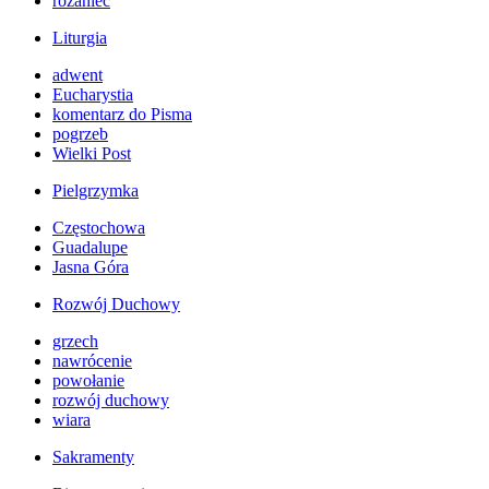
różaniec
Liturgia
adwent
Eucharystia
komentarz do Pisma
pogrzeb
Wielki Post
Pielgrzymka
Częstochowa
Guadalupe
Jasna Góra
Rozwój Duchowy
grzech
nawrócenie
powołanie
rozwój duchowy
wiara
Sakramenty