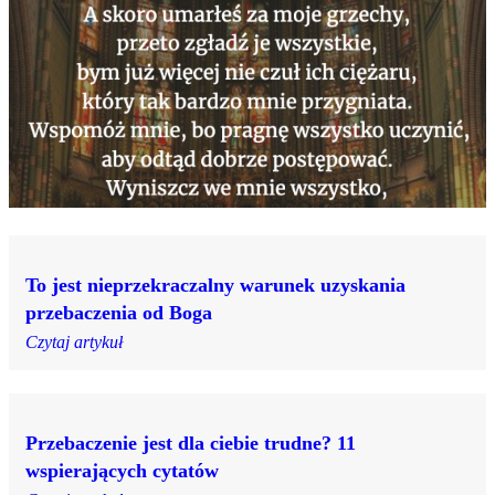
To jest nieprzekraczalny warunek uzyskania
przebaczenia od Boga
Czytaj artykuł
Przebaczenie jest dla ciebie trudne? 11
wspierających cytatów