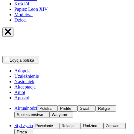
Kościół
Papież Leon XIV
Modlitwa
Dzieci
Edycja
polska
Adopcja
Uzależnienie
Nastolatek
Akceptacja
Anioł
Apostoł
Aktualności
Polska
Prolife
Świat
Religie
Społeczeństwo
Watykan
Styl życia
Powołanie
Relacje
Rodzina
Zdrowie
Praca