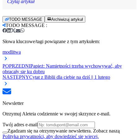
Czytaj artykuł
TODO MESSAGE
Archiwizuj artykuł
TODO MESSAGE
:
Słowa kluczowe/tagi powiązane z tym artykułem:
modlitwa
POPRZEDNI
Papież: Namiętności trzeba wychowywać, aby
obracały się ku dobru
NASTĘPNY
Cytat z Biblii dla ciebie na dziś || 1 lutego
Newsletter
Otrzymuj Aleteia codziennie w swojej skrzynce e-mail.
Twój adres e-mail
Zgadzam się na otrzymywanie newslettera. Zobacz naszą
Polityka prywatności, aby dowiedzieć się więcej.