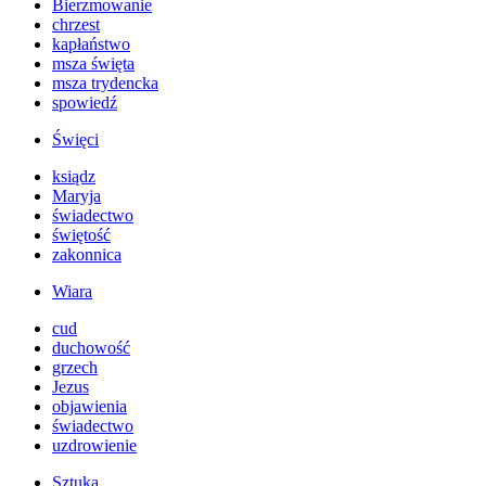
Bierzmowanie
chrzest
kapłaństwo
msza święta
msza trydencka
spowiedź
Święci
ksiądz
Maryja
świadectwo
świętość
zakonnica
Wiara
cud
duchowość
grzech
Jezus
objawienia
świadectwo
uzdrowienie
Sztuka