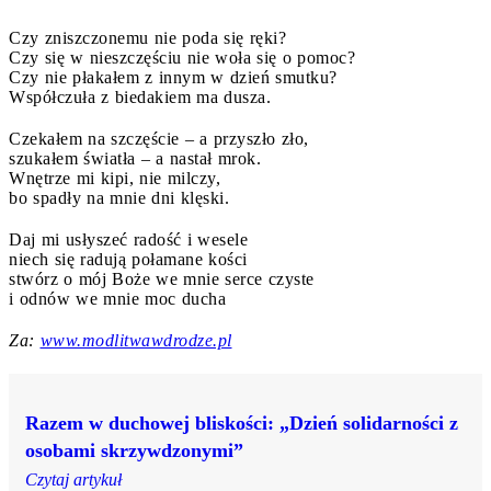
Czy zniszczonemu nie poda się ręki?
Czy się w nieszczęściu nie woła się o pomoc?
Czy nie płakałem z innym w dzień smutku?
Współczuła z biedakiem ma dusza.
Czekałem na szczęście – a przyszło zło,
szukałem światła – a nastał mrok.
Wnętrze mi kipi, nie milczy,
bo spadły na mnie dni klęski.
Daj mi usłyszeć radość i wesele
niech się radują połamane kości
stwórz o mój Boże we mnie serce czyste
i odnów we mnie moc ducha
Za:
www.modlitwawdrodze.pl
Razem w duchowej bliskości: „Dzień solidarności z
osobami skrzywdzonymi”
Czytaj artykuł