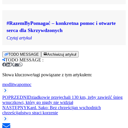
#RazemByPomagać – konkretna pomoc i otwarte
serca dla Skrzywdzonych
Czytaj artykuł
TODO MESSAGE
Archiwizuj artykuł
TODO MESSAGE
:
Słowa kluczowe/tagi powiązane z tym artykułem:
modlitwa
pomoc
POPRZEDNI
Dziadkowie przejechali 130 km, żeby zawieźć śnieg
wnuczkowi, który go nigdy nie widział
NASTĘPNY
Kard. Sako: Bez chrześcijan wschodnich
chrześcijaństwo straci korzenie