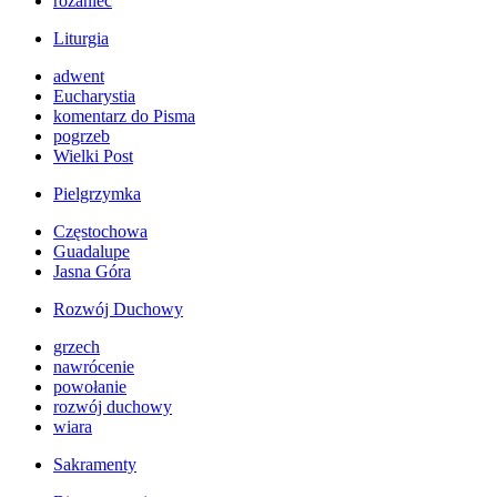
różaniec
Liturgia
adwent
Eucharystia
komentarz do Pisma
pogrzeb
Wielki Post
Pielgrzymka
Częstochowa
Guadalupe
Jasna Góra
Rozwój Duchowy
grzech
nawrócenie
powołanie
rozwój duchowy
wiara
Sakramenty