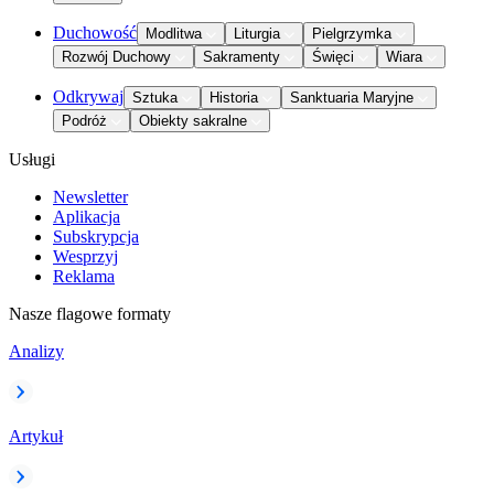
Duchowość
Modlitwa
Liturgia
Pielgrzymka
Rozwój Duchowy
Sakramenty
Święci
Wiara
Odkrywaj
Sztuka
Historia
Sanktuaria Maryjne
Podróż
Obiekty sakralne
Usługi
Newsletter
Aplikacja
Subskrypcja
Wesprzyj
Reklama
Nasze flagowe formaty
Analizy
Artykuł