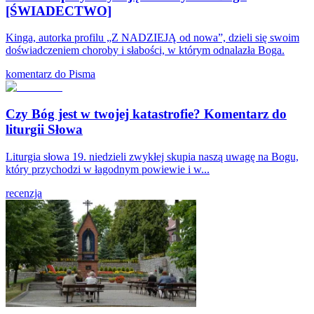
[ŚWIADECTWO]
Kinga, autorka profilu „Z NADZIEJĄ od nowa”, dzieli się swoim
doświadczeniem choroby i słabości, w którym odnalazła Boga.
komentarz do Pisma
Czy Bóg jest w twojej katastrofie? Komentarz do
liturgii Słowa
Liturgia słowa 19. niedzieli zwykłej skupia naszą uwagę na Bogu,
który przychodzi w łagodnym powiewie i w...
recenzja