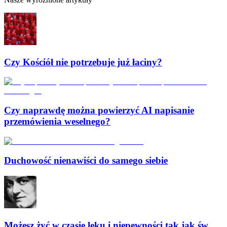
Czy Kościół nie potrzebuje już łaciny?
Czy naprawdę można powierzyć AI napisanie
przemówienia weselnego?
Duchowość nienawiści do samego siebie
Możesz żyć w czasie lęku i niepewności tak jak św.