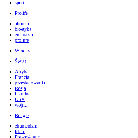
sport
Prolife
aborcja
bioetyka
eutanazja
pro-life
Włochy
Świat
Afryka
Francja
prześladowania
Rosja
Ukraina
USA
wojna
Religie
ekumenizm
Islam
Prawosławie