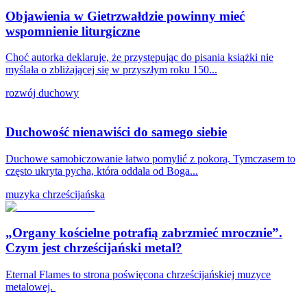
Objawienia w Gietrzwałdzie powinny mieć
wspomnienie liturgiczne
Choć autorka deklaruje, że przystępując do pisania książki nie
myślała o zbliżającej się w przyszłym roku 150...
rozwój duchowy
Duchowość nienawiści do samego siebie
Duchowe samobiczowanie łatwo pomylić z pokorą. Tymczasem to
często ukryta pycha, która oddala od Boga...
muzyka chrześcijańska
„Organy kościelne potrafią zabrzmieć mrocznie”.
Czym jest chrześcijański metal?
Eternal Flames to strona poświęcona chrześcijańskiej muzyce
metalowej.