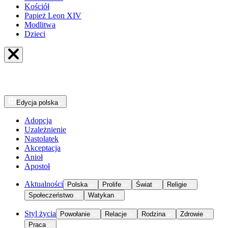
Kościół
Papież Leon XIV
Modlitwa
Dzieci
Edycja
polska
Adopcja
Uzależnienie
Nastolatek
Akceptacja
Anioł
Apostoł
Aktualności
Polska
Prolife
Świat
Religie
Społeczeństwo
Watykan
Styl życia
Powołanie
Relacje
Rodzina
Zdrowie
Praca