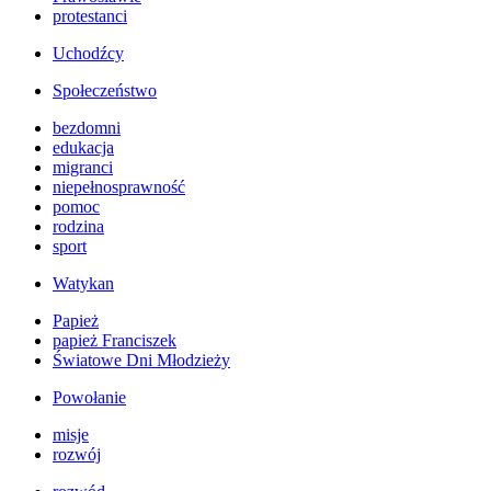
protestanci
Uchodźcy
Społeczeństwo
bezdomni
edukacja
migranci
niepełnosprawność
pomoc
rodzina
sport
Watykan
Papież
papież Franciszek
Światowe Dni Młodzieży
Powołanie
misje
rozwój