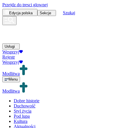
Przejdz do tresci glownej
Szukaj
Edycja
polska
Sekcje
Usługi
Wesprzyj
Rejestr
Wesprzyj
Modlitwa
Menu
Modlitwa
Dobre historie
Duchowość
Styl życia
Pod lupą
Kultura
Aktualności