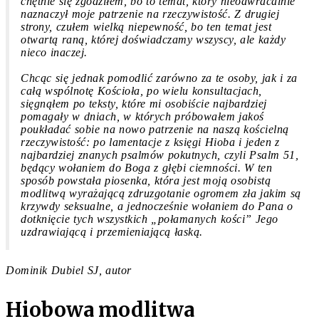
chętnie się zgodziłem, bo to temat, który nieodwracalnie
naznaczył moje patrzenie na rzeczywistość. Z drugiej
strony, czułem wielką niepewność, bo ten temat jest
otwartą raną, której doświadczamy wszyscy, ale każdy
nieco inaczej.
Chcąc się jednak pomodlić zarówno za te osoby, jak i za
całą wspólnotę Kościoła, po wielu konsultacjach,
sięgnąłem po teksty, które mi osobiście najbardziej
pomagały w dniach, w których próbowałem jakoś
poukładać sobie na nowo patrzenie na naszą kościelną
rzeczywistość: po lamentacje z księgi Hioba i jeden z
najbardziej znanych psalmów pokutnych, czyli Psalm 51,
będący wołaniem do Boga z głębi ciemności. W ten
sposób powstała piosenka, która jest moją osobistą
modlitwą wyrażającą zdruzgotanie ogromem zła jakim są
krzywdy seksualne, a jednocześnie wołaniem do Pana o
dotknięcie tych wszystkich „połamanych kości” Jego
uzdrawiającą i przemieniającą łaską.
Dominik Dubiel SJ, autor
Hiobowa modlitwa