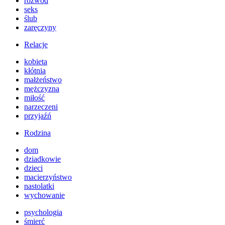
rozwód
seks
ślub
zaręczyny
Relacje
kobieta
kłótnia
małżeństwo
mężczyzna
miłość
narzeczeni
przyjaźń
Rodzina
dom
dziadkowie
dzieci
macierzyństwo
nastolatki
wychowanie
psychologia
śmierć