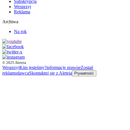
Subskrypcja
Wesprzyj
Reklama
Archiwa
Na rok
© 2025 Aleteia
Wesprzyj
Kim jesteśmy?
informacje prawne
Zostań
reklamodawcą
Skontaktuj się z Aleteią
Prywatność