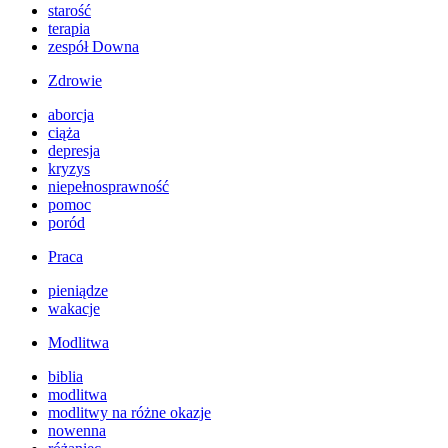
starość
terapia
zespół Downa
Zdrowie
aborcja
ciąża
depresja
kryzys
niepełnosprawność
pomoc
poród
Praca
pieniądze
wakacje
Modlitwa
biblia
modlitwa
modlitwy na różne okazje
nowenna