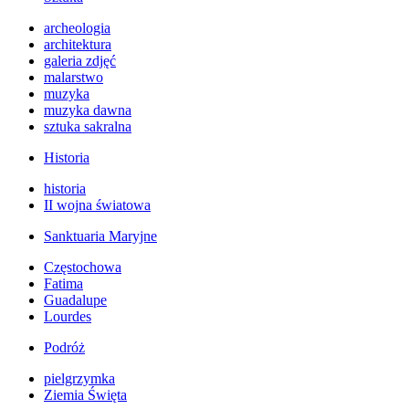
archeologia
architektura
galeria zdjęć
malarstwo
muzyka
muzyka dawna
sztuka sakralna
Historia
historia
II wojna światowa
Sanktuaria Maryjne
Częstochowa
Fatima
Guadalupe
Lourdes
Podróż
pielgrzymka
Ziemia Święta