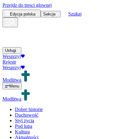
Przejdz do tresci glownej
Szukaj
Edycja
polska
Sekcje
Usługi
Wesprzyj
Rejestr
Wesprzyj
Modlitwa
Menu
Modlitwa
Dobre historie
Duchowość
Styl życia
Pod lupą
Kultura
Aktualności