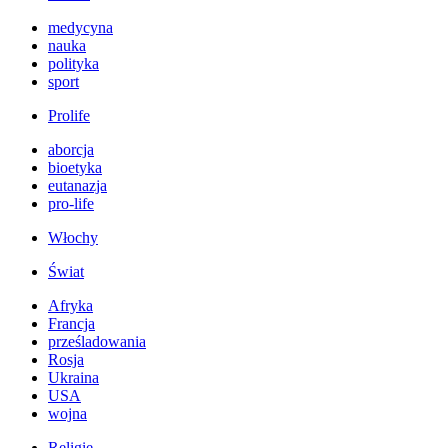
medycyna
nauka
polityka
sport
Prolife
aborcja
bioetyka
eutanazja
pro-life
Włochy
Świat
Afryka
Francja
prześladowania
Rosja
Ukraina
USA
wojna
Religie