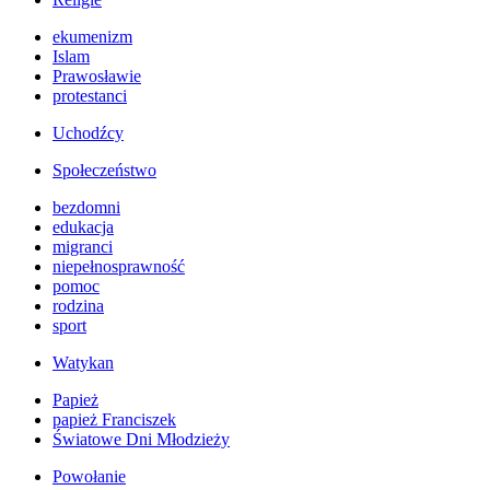
ekumenizm
Islam
Prawosławie
protestanci
Uchodźcy
Społeczeństwo
bezdomni
edukacja
migranci
niepełnosprawność
pomoc
rodzina
sport
Watykan
Papież
papież Franciszek
Światowe Dni Młodzieży
Powołanie