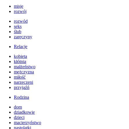
misje
rozwój
rozwód
seks
ślub
zaręczyny
Relacje
kobieta
kłótnia
małżeństwo
mężczyzna
miłość
narzeczeni
przyjaźń
Rodzina
dom
dziadkowie
dzieci
macierzyństwo
nastolatki