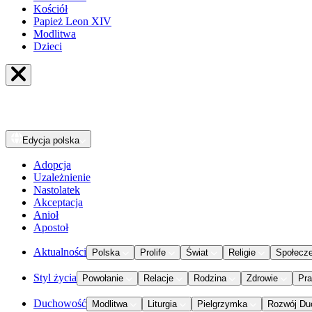
Kościół
Papież Leon XIV
Modlitwa
Dzieci
Edycja
polska
Adopcja
Uzależnienie
Nastolatek
Akceptacja
Anioł
Apostoł
Aktualności
Polska
Prolife
Świat
Religie
Społecz
Styl życia
Powołanie
Relacje
Rodzina
Zdrowie
Pr
Duchowość
Modlitwa
Liturgia
Pielgrzymka
Rozwój Du