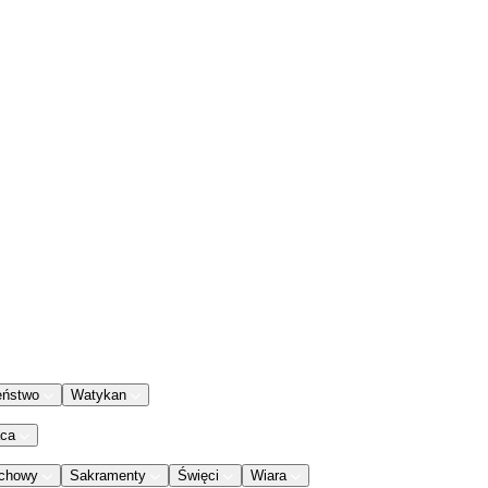
eństwo
Watykan
aca
chowy
Sakramenty
Święci
Wiara