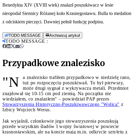
Benedykta XIV (XVIII wiek) znalazł poszukiwacz w lesie
nieopodal Siennicy Różanej koło Krasnegostawu. Bulla to medalion
z odciskiem pieczęci. Dawniej pełnił funkcję podpisu.
TODO MESSAGE
Archiwizuj artykuł
TODO MESSAGE
:
Przypadkowe znalezisko
"N
a znalezisko trafiłem przypadkowo w niedzielę rano,
tuż po rozpoczęciu poszukiwań. To był pierwszy,
może drugi sygnał z wykrywacza metali. Przedmiot
znajdował się 10-15 cm pod ziemią. Na początku nie
wiedziałem, co znalazłem" – powiedział PAP prezes
Stowarzyszenia Historyczno-Poszukiwawczego "Wolica"
z
Izbicy Wojciech Werus.
Jak wyjaśnił, członkowie jego stowarzyszenia poszukują
przede wszystkim śladów I wojny światowej w powiecie
krasnostawskim, ale na koncie mają m.in. odkrycie sztyletu z