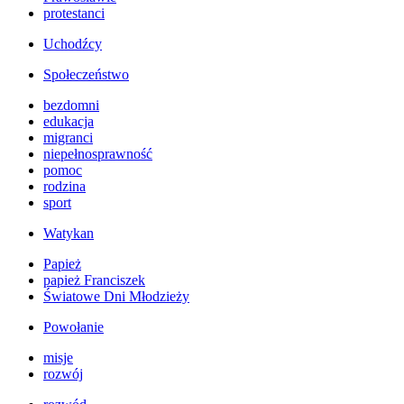
protestanci
Uchodźcy
Społeczeństwo
bezdomni
edukacja
migranci
niepełnosprawność
pomoc
rodzina
sport
Watykan
Papież
papież Franciszek
Światowe Dni Młodzieży
Powołanie
misje
rozwój