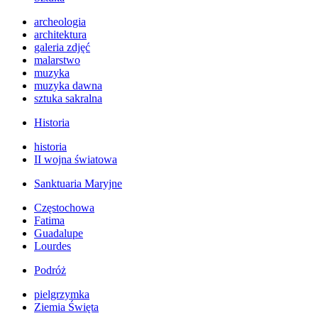
archeologia
architektura
galeria zdjęć
malarstwo
muzyka
muzyka dawna
sztuka sakralna
Historia
historia
II wojna światowa
Sanktuaria Maryjne
Częstochowa
Fatima
Guadalupe
Lourdes
Podróż
pielgrzymka
Ziemia Święta