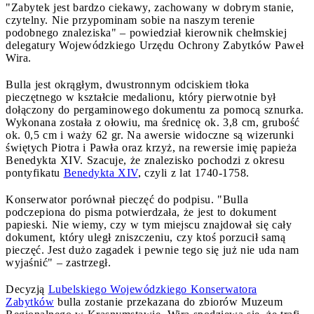
"Zabytek jest bardzo ciekawy, zachowany w dobrym stanie,
czytelny. Nie przypominam sobie na naszym terenie
podobnego znaleziska" – powiedział kierownik chełmskiej
delegatury Wojewódzkiego Urzędu Ochrony Zabytków Paweł
Wira.
Bulla jest okrągłym, dwustronnym odciskiem tłoka
pieczętnego w kształcie medalionu, który pierwotnie był
dołączony do pergaminowego dokumentu za pomocą sznurka.
Wykonana została z ołowiu, ma średnicę ok. 3,8 cm, grubość
ok. 0,5 cm i waży 62 gr. Na awersie widoczne są wizerunki
świętych Piotra i Pawła oraz krzyż, na rewersie imię papieża
Benedykta XIV. Szacuje, że znalezisko pochodzi z okresu
pontyfikatu
Benedykta XIV
, czyli z lat 1740-1758.
Konserwator porównał pieczęć do podpisu. "Bulla
podczepiona do pisma potwierdzała, że jest to dokument
papieski. Nie wiemy, czy w tym miejscu znajdował się cały
dokument, który uległ zniszczeniu, czy ktoś porzucił samą
pieczęć. Jest dużo zagadek i pewnie tego się już nie uda nam
wyjaśnić" – zastrzegł.
Decyzją
Lubelskiego Wojewódzkiego Konserwatora
Zabytków
bulla zostanie przekazana do zbiorów Muzeum