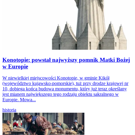
Konotopie: powstał najwyższy pomnik Matki Bożej
w Europie
W niewielkiej miejscowości Konotopie, w gminie Kikół
(województwo kujawsko-pomorskie), tuż przy drodze krajowej nr
10, dobiega końca budowa monumentu, który już teraz określany
jest mianem największego tego rodzaju obiektu sakralnego w
Europie. Mowa...
historia