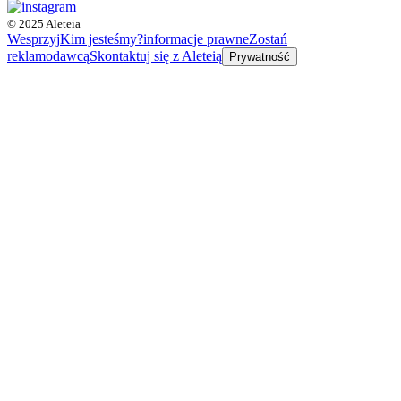
© 2025 Aleteia
Wesprzyj
Kim jesteśmy?
informacje prawne
Zostań
reklamodawcą
Skontaktuj się z Aleteią
Prywatność