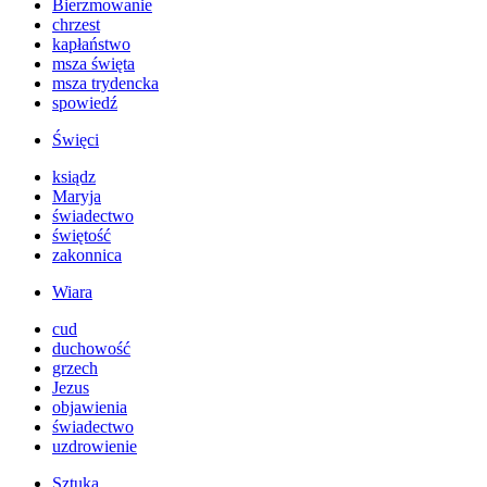
Bierzmowanie
chrzest
kapłaństwo
msza święta
msza trydencka
spowiedź
Święci
ksiądz
Maryja
świadectwo
świętość
zakonnica
Wiara
cud
duchowość
grzech
Jezus
objawienia
świadectwo
uzdrowienie
Sztuka