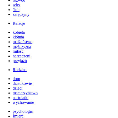
rozwód
seks
ślub
zaręczyny
Relacje
kobieta
kłótnia
małżeństwo
mężczyzna
miłość
narzeczeni
przyjaźń
Rodzina
dom
dziadkowie
dzieci
macierzyństwo
nastolatki
wychowanie
psychologia
śmierć