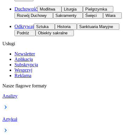
Duchowość
Modlitwa
Liturgia
Pielgrzymka
Rozwój Duchowy
Sakramenty
Święci
Wiara
Odkrywaj
Sztuka
Historia
Sanktuaria Maryjne
Podróż
Obiekty sakralne
Usługi
Newsletter
Aplikacja
Subskrypcja
Wesprzyj
Reklama
Nasze flagowe formaty
Analizy
Artykuł