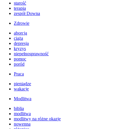
starość
terapia
zespół Downa
Zdrowie
aborcja
ciąża
depresja
kryzys
niepełnosprawność
pomoc
poród
Praca
pieniądze
wakacje
Modlitwa
biblia
modlitwa
modlitwy na różne okazje
nowenna