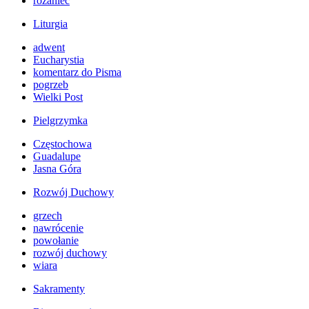
różaniec
Liturgia
adwent
Eucharystia
komentarz do Pisma
pogrzeb
Wielki Post
Pielgrzymka
Częstochowa
Guadalupe
Jasna Góra
Rozwój Duchowy
grzech
nawrócenie
powołanie
rozwój duchowy
wiara
Sakramenty