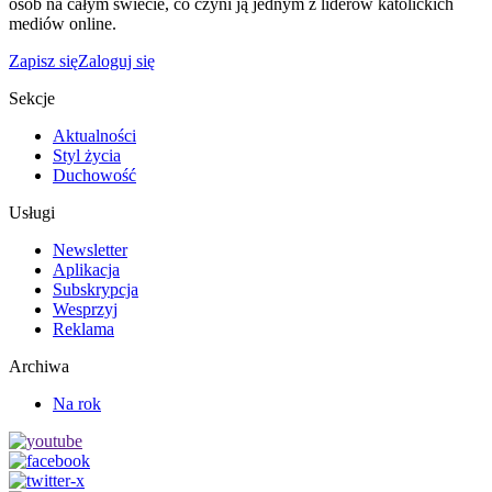
osób na całym świecie, co czyni ją jednym z liderów katolickich
mediów online.
Zapisz się
Zaloguj się
Sekcje
Aktualności
Styl życia
Duchowość
Usługi
Newsletter
Aplikacja
Subskrypcja
Wesprzyj
Reklama
Archiwa
Na rok