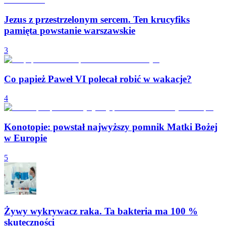
Jezus z przestrzelonym sercem. Ten krucyfiks
pamięta powstanie warszawskie
3
Co papież Paweł VI polecał robić w wakacje?
4
Konotopie: powstał najwyższy pomnik Matki Bożej
w Europie
5
Żywy wykrywacz raka. Ta bakteria ma 100 %
skuteczności