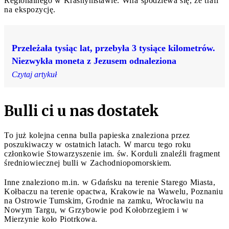
Regionalnego w Krasnymstawie. Wira spodziewa się, że trafi
na ekspozycję.
Przeleżała tysiąc lat, przebyła 3 tysiące kilometrów.
Niezwykła moneta z Jezusem odnaleziona
Czytaj artykuł
Bulli ci u nas dostatek
To już kolejna cenna bulla papieska znaleziona przez
poszukiwaczy w ostatnich latach. W marcu tego roku
członkowie Stowarzyszenie im. św. Korduli znaleźli fragment
średniowiecznej bulli w Zachodniopomorskiem.
Inne znaleziono m.in. w Gdańsku na terenie Starego Miasta,
Kołbaczu na terenie opactwa, Krakowie na Wawelu, Poznaniu
na Ostrowie Tumskim, Grodnie na zamku, Wrocławiu na
Nowym Targu, w Grzybowie pod Kołobrzegiem i w
Mierzynie koło Piotrkowa.