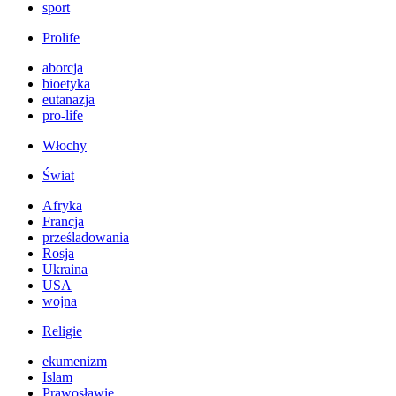
sport
Prolife
aborcja
bioetyka
eutanazja
pro-life
Włochy
Świat
Afryka
Francja
prześladowania
Rosja
Ukraina
USA
wojna
Religie
ekumenizm
Islam
Prawosławie