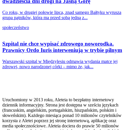
dwadzieścia dni drogi na Jasną Górę
Co roku, w drugiej połowie lipca, znad samego Bałtyku wyrusza
grupa pątników, która ma przed sobą jedną z...
społeczeństwo
Szpital nie chce wypisać zdrowego noworodka.
Prawnicy Ordo Iuris interweniują w trybie pilnym
Warszawski szpital w Międzylesiu odmawia wydania matce jej
zdrowej, nowo narodzonej córki – mimo że, jak...
Uruchomiony w 2013 roku, Aleteia to bezpłatny internetowy
dziennik informacyjny. Strona jest dostępna w sześciu językach
(francuskim, angielskim, portugalskim, hiszpańskim, polskim i
słoweńskim). Każdego miesiąca ponad 10 milionów czytelników
korzysta z Aletei poprzez jej stronę internetową, aplikację oraz
media społecznościowe. Aleteia dociera do prawie 50 milionów