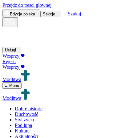
Przejdz do tresci glownej
Szukaj
Edycja
polska
Sekcje
Usługi
Wesprzyj
Rejestr
Wesprzyj
Modlitwa
Menu
Modlitwa
Dobre historie
Duchowość
Styl życia
Pod lupą
Kultura
Aktualności