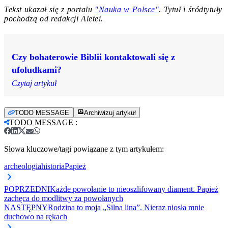
Tekst ukazał się z portalu
"Nauka w Polsce"
. Tytuł i śródtytuły
pochodzą od redakcji Aletei.
Czy bohaterowie Biblii kontaktowali się z
ufoludkami?
Czytaj artykuł
TODO MESSAGE
Archiwizuj artykuł
TODO MESSAGE
:
Słowa kluczowe/tagi powiązane z tym artykułem:
archeologia
historia
Papież
POPRZEDNI
Każde powołanie to nieoszlifowany diament. Papież
zachęca do modlitwy za powołanych
NASTĘPNY
Rodzina to moja „Silna lina”. Nieraz niosła mnie
duchowo na rękach