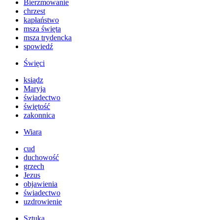
Bierzmowanie
chrzest
kapłaństwo
msza święta
msza trydencka
spowiedź
Święci
ksiądz
Maryja
świadectwo
świętość
zakonnica
Wiara
cud
duchowość
grzech
Jezus
objawienia
świadectwo
uzdrowienie
Sztuka