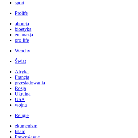
sport
Prolife
aborcja
bioetyka
eutanazja
pro-life
Włochy
Świat
Afryka
Francja
prześladowania
Rosja
Ukraina
USA
wojna
Religie
ekumenizm
Islam
Prawosławie