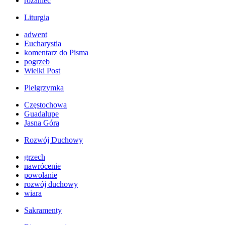
różaniec
Liturgia
adwent
Eucharystia
komentarz do Pisma
pogrzeb
Wielki Post
Pielgrzymka
Częstochowa
Guadalupe
Jasna Góra
Rozwój Duchowy
grzech
nawrócenie
powołanie
rozwój duchowy
wiara
Sakramenty