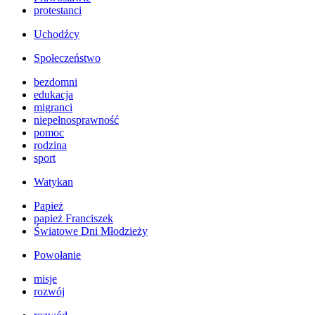
protestanci
Uchodźcy
Społeczeństwo
bezdomni
edukacja
migranci
niepełnosprawność
pomoc
rodzina
sport
Watykan
Papież
papież Franciszek
Światowe Dni Młodzieży
Powołanie
misje
rozwój