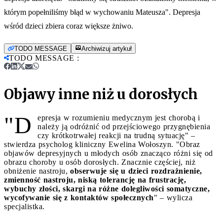
którym popełniliśmy błąd w wychowaniu Mateusza". Depresja
wśród dzieci zbiera coraz większe żniwo.
TODO MESSAGE
Archiwizuj artykuł
TODO MESSAGE
:
Objawy inne niż u dorosłych
"D
epresja w rozumieniu medycznym jest chorobą i
należy ją odróżnić od przejściowego przygnębienia
czy krótkotrwałej reakcji na trudną sytuację" –
stwierdza psycholog kliniczny Ewelina Wołoszyn. "Obraz
objawów depresyjnych u młodych osób znacząco różni się od
obrazu choroby u osób dorosłych. Znacznie częściej, niż
obniżenie nastroju,
obserwuje się u dzieci rozdrażnienie,
zmienność nastroju, niską tolerancję na frustrację,
wybuchy złości, skargi na różne dolegliwości somatyczne,
wycofywanie się z kontaktów społecznych
" – wylicza
specjalistka.