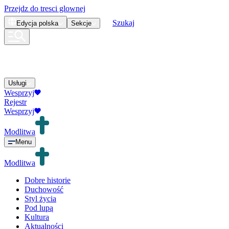
Przejdz do tresci glownej
Szukaj
Edycja
polska
Sekcje
Usługi
Wesprzyj
Rejestr
Wesprzyj
Modlitwa
Menu
Modlitwa
Dobre historie
Duchowość
Styl życia
Pod lupą
Kultura
Aktualności