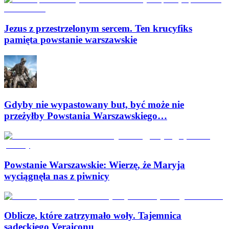
Jezus z przestrzelonym sercem. Ten krucyfiks
pamięta powstanie warszawskie
Gdyby nie wypastowany but, być może nie
przeżyłby Powstania Warszawskiego…
Powstanie Warszawskie: Wierzę, że Maryja
wyciągnęła nas z piwnicy
Oblicze, które zatrzymało woły. Tajemnica
sądeckiego Veraiconu