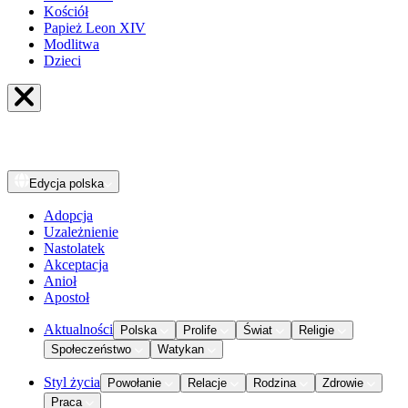
Kościół
Papież Leon XIV
Modlitwa
Dzieci
Edycja
polska
Adopcja
Uzależnienie
Nastolatek
Akceptacja
Anioł
Apostoł
Aktualności
Polska
Prolife
Świat
Religie
Społeczeństwo
Watykan
Styl życia
Powołanie
Relacje
Rodzina
Zdrowie
Praca