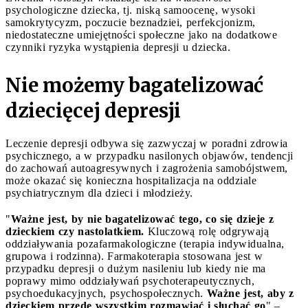
psychologiczne dziecka, tj. niską samoocenę, wysoki
samokrytycyzm, poczucie beznadziei, perfekcjonizm,
niedostateczne umiejętności społeczne jako na dodatkowe
czynniki ryzyka wystąpienia depresji u dziecka.
Nie możemy bagatelizować
dziecięcej depresji
Leczenie depresji odbywa się zazwyczaj w poradni zdrowia
psychicznego, a w przypadku nasilonych objawów, tendencji
do zachowań autoagresywnych i zagrożenia samobójstwem,
może okazać się konieczna hospitalizacja na oddziale
psychiatrycznym dla dzieci i młodzieży.
"
Ważne jest, by nie bagatelizować tego, co się dzieje z
dzieckiem czy nastolatkiem.
Kluczową rolę odgrywają
oddziaływania pozafarmakologiczne (terapia indywidualna,
grupowa i rodzinna). Farmakoterapia stosowana jest w
przypadku depresji o dużym nasileniu lub kiedy nie ma
poprawy mimo oddziaływań psychoterapeutycznych,
psychoedukacyjnych, psychospołecznych.
Ważne jest, aby z
dzieckiem przede wszystkim rozmawiać i słuchać go
" –