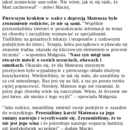
jakoś zostawiony sam sobie. Nie wiem, jak to się stało, że
Mati zachorował" – mówi Maciej.
Pierwszym krokiem w walce z depresją Mateusza było
zrozumienie rodziców, że nie są sami.
"Wspólnie
przeszukaliśmy internet w poszukiwaniu informacji na temat
tej choroby i zaczęliśmy rozmawiać ze specjalistami.
Trafiliśmy na genialnych lekarzy i terapeutów z cudownym
podejściem do dzieci. Terapia, która początkowo wydawała się
strasznie trudna, okazała się kluczowym elementem w procesie
leczenia" – wspomina Małgosia. "
Nasz syn mógł tam
otwarcie mówić o swoich uczuciach, obawach i
smutkach.
Okazało się, że dla Mateusza strasznym
przeżyciem było wypadnięcie z pierwszego składu drużyny
koszykarskiej. Wiedzieliśmy, że tak się stało, ale uznaliśmy to
za coś naturalnego. Raz jest się na fali, a raz po prostu trzeba
ciężej popracować. Niestety, Mateusz tego nie rozumiał. Ja
przez jego chorobę wiele się nauczyłam. Wiem, że leczenie nie
jest łatwe, ale można z tego wyjść" – opowiada Małgosia.
"Jako rodzice, musieliśmy zmienić swoje podejście w zasadzie
do wszystkiego.
Przestaliśmy karcić Mateusza za jego
zmiany nastroju i wycofywanie się. Zrozumieliśmy, że to
nie jest jego wina
i że potrzebuje naszego wsparcia bardziej
niż kiedykolwiek wcześniej" – dodaje Maciej.