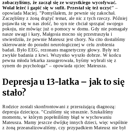
zobaczyliśmy, że zaczął się ze wszystkiego wycofywać.
Wolał leżeć i gapić się w sufit. Przestał się też uczyć
” –
opowiada Maciej. "Pomyślałem, że pewnie się zakochał.
Zaczęliśmy z żoną drążyć temat, ale nic z tych rzeczy. Później
pojawiła się w nas złość, bo syn nie chciał sprzątać swojego
pokoju, nie mówiąc już o pomocy w domu. Gdy nie pomagały
nasze uwagi i kary, Małgosia mocno się przestraszyła i
stwierdziła, że pewnie Mateusz jest chory. Na cito dostaliśmy
skierowanie do poradni neurologicznej w celu zrobienia
badań. Było EEG, rezonans magnetyczny głowy. Były też
zwykłe badania z krwi. Wszystko wyszło dobrze. W końcu
pewna młoda lekarka zasugerowała, byśmy wybrali się z
synem do psychologa" – opowiada ojciec Mateusza.
Depresja u 13-latka – jak to się
stało?
Rodzice zostali skonfrontowani z przerażającą diagnozą:
depresja dziecięca. "Czuliśmy się strasznie. Szukaliśmy
momentu, w którym popełniliśmy błąd w wychowaniu
Mateusza. Mamy jeszcze dwójkę innych dzieci, więc wspólnie
z żoną przeanalizowaliśmy, czy przypadkiem Mateusz nie był