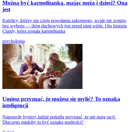
Można być karmelitanką, mając męża i dzieci? Ona
jest
Katolicy, którzy nie czują powołania zakonnego, wcale nie zostają
bez wyboru — dróg duchowych jest przed nimi wiele. Oto historia
Clardy, która została karmelitanką
psychologia
Umiesz przyznać, że możesz się mylić? To oznaka
inteligencji
Naprawdę bystrzy ludzie potrafią przyznać, że nie mają racji.
Dlaczego miałoby to być oznaką mądrości?