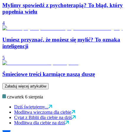
Mylimy spowiedź z psychoterapią? To błąd, który
popełnia wielu
4
Umiesz przyznać, że możesz się mylić? To oznaka
inteligencji
5
Śmieciowe treści karmiące naszą duszę
Załaduj więcej artykułów
czwartek 6 sierpnia
Dziś świętujemy...
Modlitwa wieczorna dla ciebie
Cytat z Biblii dla ciebie na dziś
Modlitwa dla ciebie na dziś