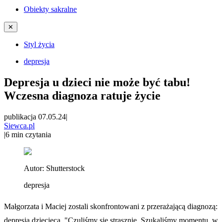
Obiekty sakralne
✕
Styl życia
depresja
Depresja u dzieci nie może być tabu!
Wczesna diagnoza ratuje życie
publikacja 07.05.24
|
Siewca.pl
|
6
min czytania
Autor:
Shutterstock
depresja
Małgorzata i Maciej zostali skonfrontowani z przerażającą diagnozą:
depresja dziecięca. "Czuliśmy się strasznie. Szukaliśmy momentu, w