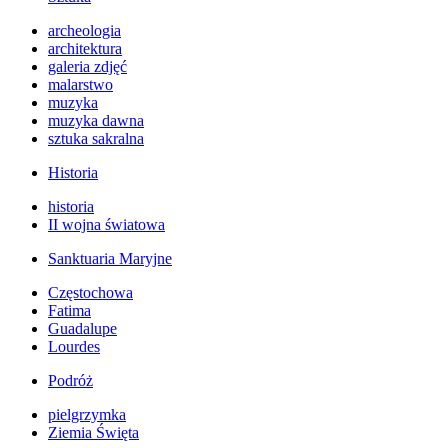
archeologia
architektura
galeria zdjęć
malarstwo
muzyka
muzyka dawna
sztuka sakralna
Historia
historia
II wojna światowa
Sanktuaria Maryjne
Częstochowa
Fatima
Guadalupe
Lourdes
Podróż
pielgrzymka
Ziemia Święta