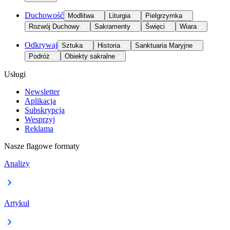
Duchowość
Modlitwa
Liturgia
Pielgrzymka
Rozwój Duchowy
Sakramenty
Święci
Wiara
Odkrywaj
Sztuka
Historia
Sanktuaria Maryjne
Podróż
Obiekty sakralne
Usługi
Newsletter
Aplikacja
Subskrypcja
Wesprzyj
Reklama
Nasze flagowe formaty
Analizy
Artykuł