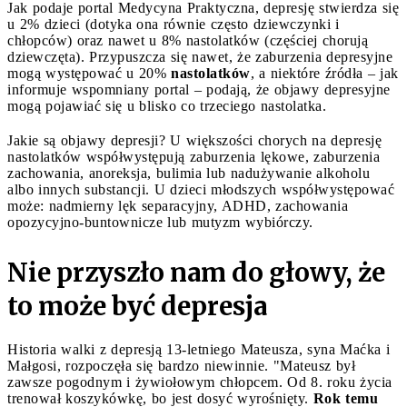
Jak podaje portal Medycyna Praktyczna, depresję stwierdza się
u 2% dzieci (dotyka ona równie często dziewczynki i
chłopców) oraz nawet u 8% nastolatków (częściej chorują
dziewczęta). Przypuszcza się nawet, że zaburzenia depresyjne
mogą występować u 20%
nastolatków
, a niektóre źródła – jak
informuje wspomniany portal – podają, że objawy depresyjne
mogą pojawiać się u blisko co trzeciego nastolatka.
Jakie są objawy depresji? U większości chorych na depresję
nastolatków współwystępują zaburzenia lękowe, zaburzenia
zachowania, anoreksja, bulimia lub nadużywanie alkoholu
albo innych substancji. U dzieci młodszych współwystępować
może: nadmierny lęk separacyjny, ADHD, zachowania
opozycyjno-buntownicze lub mutyzm wybiórczy.
Nie przyszło nam do głowy, że
to może być depresja
Historia walki z depresją 13-letniego Mateusza, syna Maćka i
Małgosi, rozpoczęła się bardzo niewinnie. "Mateusz był
zawsze pogodnym i żywiołowym chłopcem. Od 8. roku życia
trenował koszykówkę, bo jest dosyć wyrośnięty.
Rok temu