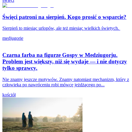
święci
Święci patroni na sierpień. Kogo prosić o wsparcie?
Sierpień to miesiąc urlopów, ale też miesiąc wielkich świętych.
medjugorie
Czarna farba na figurze Gospy w Medziugorju.
Problem jest większy, niż się wydaje — i nie dotyczy
tylko sprawcy.
Nie znamy jeszcze motywów. Znamy natomiast mechanizm, który z
człowieka po nawróceniu robi mówcę jeżdżącego po...
kościół