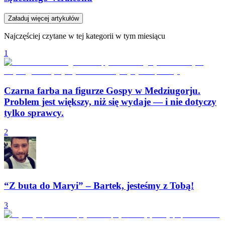
Załaduj więcej artykułów
Najczęściej czytane w tej kategorii w tym miesiącu
1
Czarna farba na figurze Gospy w Medziugorju.
Problem jest większy, niż się wydaje — i nie dotyczy
tylko sprawcy.
2
“Z buta do Maryi” – Bartek, jesteśmy z Tobą!
3