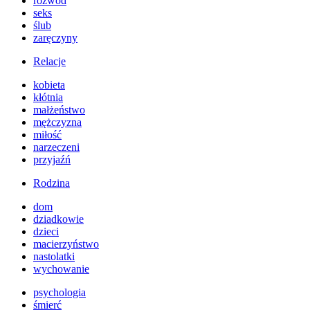
rozwód
seks
ślub
zaręczyny
Relacje
kobieta
kłótnia
małżeństwo
mężczyzna
miłość
narzeczeni
przyjaźń
Rodzina
dom
dziadkowie
dzieci
macierzyństwo
nastolatki
wychowanie
psychologia
śmierć