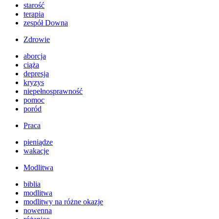
starość
terapia
zespół Downa
Zdrowie
aborcja
ciąża
depresja
kryzys
niepełnosprawność
pomoc
poród
Praca
pieniądze
wakacje
Modlitwa
biblia
modlitwa
modlitwy na różne okazje
nowenna