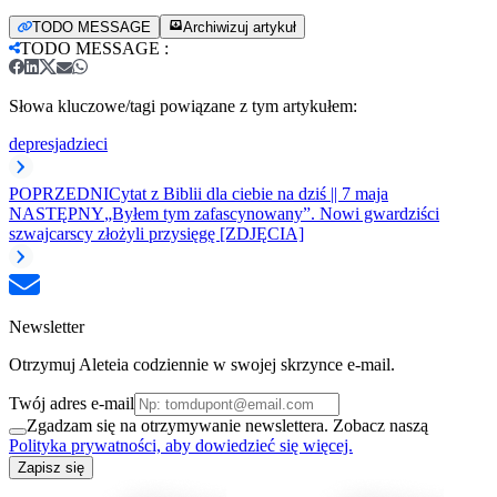
TODO MESSAGE
Archiwizuj artykuł
TODO MESSAGE
:
Słowa kluczowe/tagi powiązane z tym artykułem:
depresja
dzieci
POPRZEDNI
Cytat z Biblii dla ciebie na dziś || 7 maja
NASTĘPNY
„Byłem tym zafascynowany”. Nowi gwardziści
szwajcarscy złożyli przysięgę [ZDJĘCIA]
Newsletter
Otrzymuj Aleteia codziennie w swojej skrzynce e-mail.
Twój adres e-mail
Zgadzam się na otrzymywanie newslettera. Zobacz naszą
Polityka prywatności, aby dowiedzieć się więcej.
Zapisz się