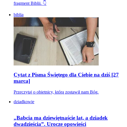
fragment Biblii. 👇
biblia
Cytat z Pisma Świętego dla Ciebie na dziś [27
marca]
Przeczytaj o obietnicy, którą zostawił nam Bóg.
dziadkowie
„Babcia ma dziewiętnaście lat, a dziadek
dwadzieścia”. Urocze opowieści