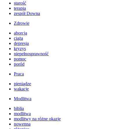
starość
terapia
zespół Downa
Zdrowie
aborcja
ciąża
depresja
kryzys
niepełnosprawność
pomoc
poród
Praca
pieniądze
wakacje
Modlitwa
biblia
modlitwa
modlitwy na różne okazje
nowenna