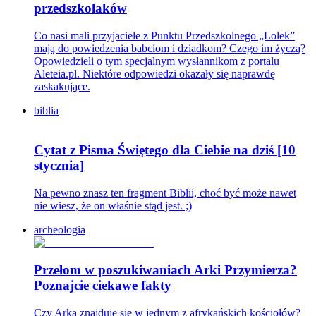
przedszkolaków
Co nasi mali przyjaciele z Punktu Przedszkolnego „Lolek”
mają do powiedzenia babciom i dziadkom? Czego im życzą?
Opowiedzieli o tym specjalnym wysłannikom z portalu
Aleteia.pl. Niektóre odpowiedzi okazały się naprawdę
zaskakujące.
biblia
Cytat z Pisma Świętego dla Ciebie na dziś [10
stycznia]
Na pewno znasz ten fragment Biblii, choć być może nawet
nie wiesz, że on właśnie stąd jest. ;)
archeologia
Przełom w poszukiwaniach Arki Przymierza?
Poznajcie ciekawe fakty
Czy Arka znajduje się w jednym z afrykańskich kościołów?