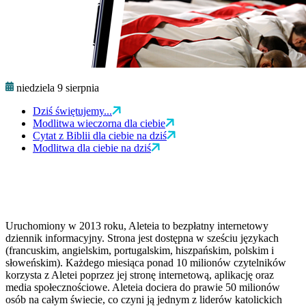
niedziela 9 sierpnia
Dziś świętujemy...
Modlitwa wieczorna dla ciebie
Cytat z Biblii dla ciebie na dziś
Modlitwa dla ciebie na dziś
Uruchomiony w 2013 roku, Aleteia to bezpłatny internetowy
dziennik informacyjny. Strona jest dostępna w sześciu językach
(francuskim, angielskim, portugalskim, hiszpańskim, polskim i
słoweńskim). Każdego miesiąca ponad 10 milionów czytelników
korzysta z Aletei poprzez jej stronę internetową, aplikację oraz
media społecznościowe. Aleteia dociera do prawie 50 milionów
osób na całym świecie, co czyni ją jednym z liderów katolickich