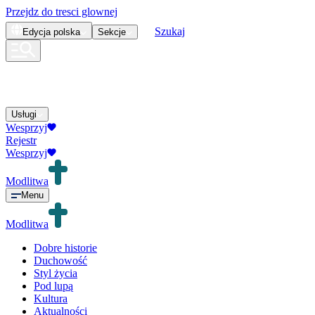
Przejdz do tresci glownej
Szukaj
Edycja
polska
Sekcje
Usługi
Wesprzyj
Rejestr
Wesprzyj
Modlitwa
Menu
Modlitwa
Dobre historie
Duchowość
Styl życia
Pod lupą
Kultura
Aktualności