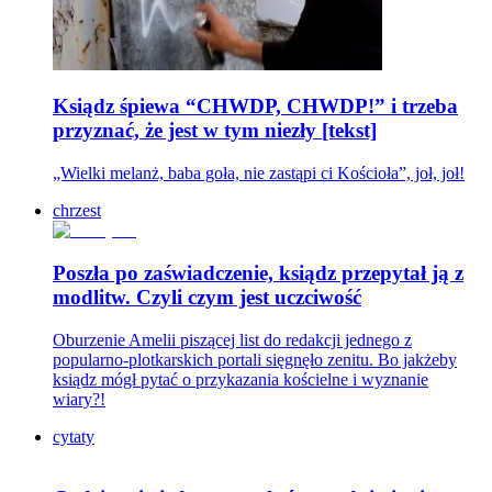
Ksiądz śpiewa “CHWDP, CHWDP!” i trzeba
przyznać, że jest w tym niezły [tekst]
„Wielki melanż, baba goła, nie zastąpi ci Kościoła”, joł, joł!
chrzest
Poszła po zaświadczenie, ksiądz przepytał ją z
modlitw. Czyli czym jest uczciwość
Oburzenie Amelii piszącej list do redakcji jednego z
popularno-plotkarskich portali sięgnęło zenitu. Bo jakżeby
ksiądz mógł pytać o przykazania kościelne i wyznanie
wiary?!
cytaty