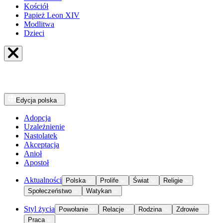
Kościół
Papież Leon XIV
Modlitwa
Dzieci
Edycja
polska
Adopcja
Uzależnienie
Nastolatek
Akceptacja
Anioł
Apostoł
Aktualności
Polska
Prolife
Świat
Religie
Społeczeństwo
Watykan
Styl życia
Powołanie
Relacje
Rodzina
Zdrowie
Praca