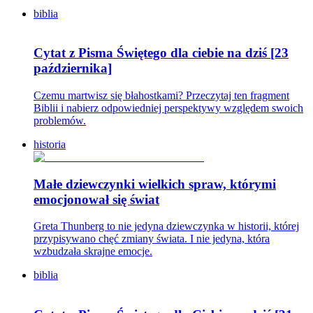
biblia
Cytat z Pisma Świętego dla ciebie na dziś [23
października]
Czemu martwisz się błahostkami? Przeczytaj ten fragment
Biblii i nabierz odpowiedniej perspektywy względem swoich
problemów.
historia
Małe dziewczynki wielkich spraw, którymi
emocjonował się świat
Greta Thunberg to nie jedyna dziewczynka w historii, której
przypisywano chęć zmiany świata. I nie jedyna, która
wzbudzała skrajne emocje.
biblia