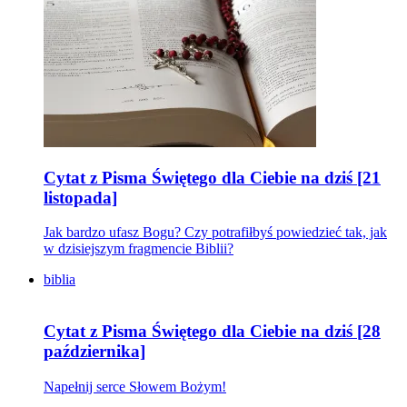
Cytat z Pisma Świętego dla Ciebie na dziś [21
listopada]
Jak bardzo ufasz Bogu? Czy potrafiłbyś powiedzieć tak, jak
w dzisiejszym fragmencie Biblii?
biblia
Cytat z Pisma Świętego dla Ciebie na dziś [28
października]
Napełnij serce Słowem Bożym!