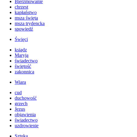
Bierzmowanie
chrzest
kapłaństwo
msza święta
msza trydencka
spowiedź
Święci
ksiądz
Maryja
świadectwo
świętość
zakonnica
Wiara
cud
duchowość
grzech
Jezus
objawienia
świadectwo
uzdrowienie
Sztuka