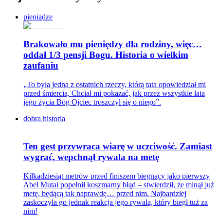
pieniądze
Brakowało mu pieniędzy dla rodziny, więc…
oddał 1/3 pensji Bogu. Historia o wielkim
zaufaniu
„To była jedna z ostatnich rzeczy, którą tata opowiedział mi
przed śmiercią. Chciał mi pokazać, jak przez wszystkie lata
jego życia Bóg Ojciec troszczył się o niego”.
dobra historia
Ten gest przywraca wiarę w uczciwość. Zamiast
wygrać, wepchnął rywala na metę
Kilkadziesiąt metrów przed finiszem biegnący jako pierwszy
Abel Mutai popełnił koszmarny błąd – stwierdził, że minął już
metę, będącą tak naprawdę… przed nim. Najbardziej
zaskoczyła go jednak reakcja jego rywala, który biegł tuż za
nim!