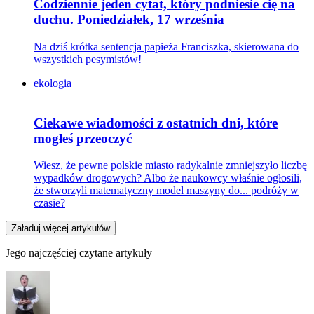
Codziennie jeden cytat, który podniesie cię na
duchu. Poniedziałek, 17 września
Na dziś krótka sentencja papieża Franciszka, skierowana do
wszystkich pesymistów!
ekologia
Ciekawe wiadomości z ostatnich dni, które
mogłeś przeoczyć
Wiesz, że pewne polskie miasto radykalnie zmniejszyło liczbę
wypadków drogowych? Albo że naukowcy właśnie ogłosili,
że stworzyli matematyczny model maszyny do... podróży w
czasie?
Załaduj więcej artykułów
Jego najczęściej czytane artykuły