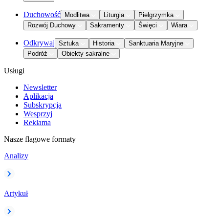
Duchowość
Modlitwa
Liturgia
Pielgrzymka
Rozwój Duchowy
Sakramenty
Święci
Wiara
Odkrywaj
Sztuka
Historia
Sanktuaria Maryjne
Podróż
Obiekty sakralne
Usługi
Newsletter
Aplikacja
Subskrypcja
Wesprzyj
Reklama
Nasze flagowe formaty
Analizy
Artykuł