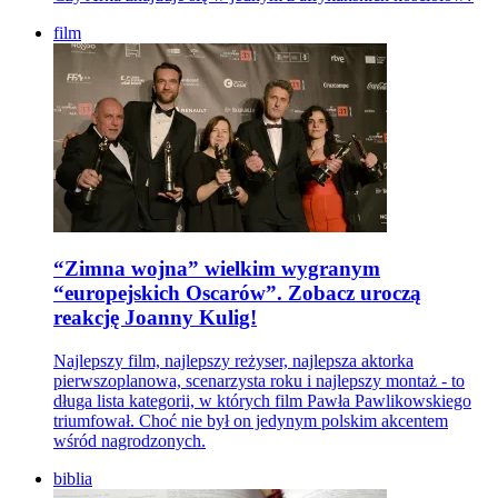
film
“Zimna wojna” wielkim wygranym
“europejskich Oscarów”. Zobacz uroczą
reakcję Joanny Kulig!
Najlepszy film, najlepszy reżyser, najlepsza aktorka
pierwszoplanowa, scenarzysta roku i najlepszy montaż - to
długa lista kategorii, w których film Pawła Pawlikowskiego
triumfował. Choć nie był on jedynym polskim akcentem
wśród nagrodzonych.
biblia