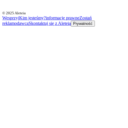
© 2025 Aleteia
Wesprzyj
Kim jesteśmy?
informacje prawne
Zostań
reklamodawcą
Skontaktuj się z Aleteią
Prywatność