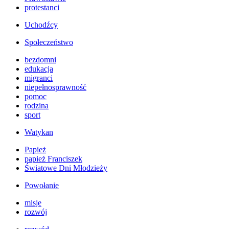
protestanci
Uchodźcy
Społeczeństwo
bezdomni
edukacja
migranci
niepełnosprawność
pomoc
rodzina
sport
Watykan
Papież
papież Franciszek
Światowe Dni Młodzieży
Powołanie
misje
rozwój