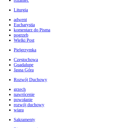
różaniec
Liturgia
adwent
Eucharystia
komentarz do Pisma
pogrzeb
Wielki Post
Pielgrzymka
Częstochowa
Guadalupe
Jasna Góra
Rozwój Duchowy
grzech
nawrócenie
powołanie
rozwój duchowy
wiara
Sakramenty