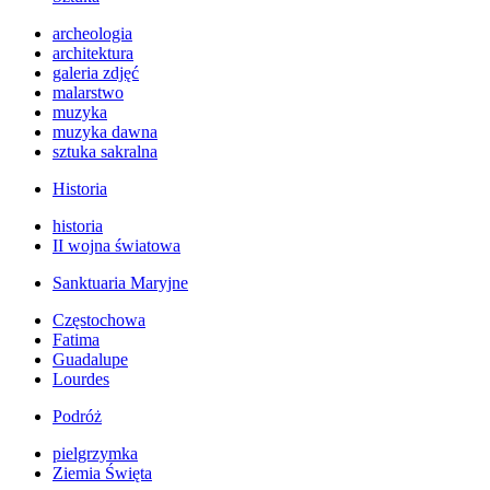
archeologia
architektura
galeria zdjęć
malarstwo
muzyka
muzyka dawna
sztuka sakralna
Historia
historia
II wojna światowa
Sanktuaria Maryjne
Częstochowa
Fatima
Guadalupe
Lourdes
Podróż
pielgrzymka
Ziemia Święta