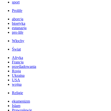
sport
Prolife
aborcja
bioetyka
eutanazja
pro-life
Włochy
Świat
Afryka
Francja
prześladowania
Rosja
Ukraina
USA
wojna
Religie
ekumenizm
Islam
Prawosławie