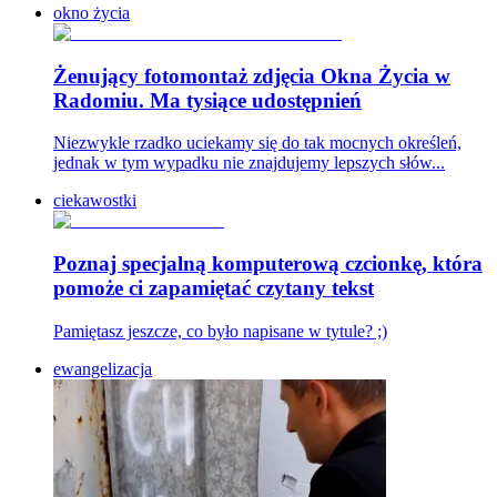
okno życia
Żenujący fotomontaż zdjęcia Okna Życia w
Radomiu. Ma tysiące udostępnień
Niezwykle rzadko uciekamy się do tak mocnych określeń,
jednak w tym wypadku nie znajdujemy lepszych słów...
ciekawostki
Poznaj specjalną komputerową czcionkę, która
pomoże ci zapamiętać czytany tekst
Pamiętasz jeszcze, co było napisane w tytule? ;)
ewangelizacja