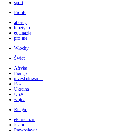
sport
Prolife
aborcja
bioetyka
eutanazja
pro-life
Włochy
Świat
Afryka
Francja
prześladowania
Rosja
Ukraina
USA
wojna
Religie
ekumenizm
Islam
Prawosławie