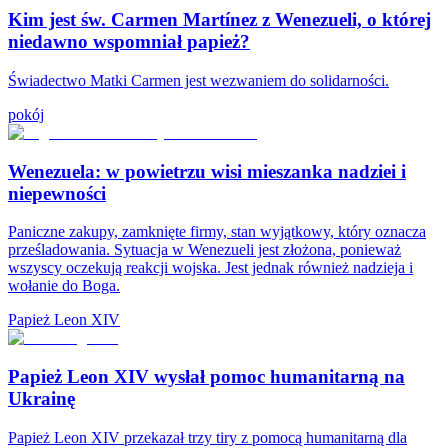
Kim jest św. Carmen Martínez z Wenezueli, o której
niedawno wspomniał papież?
Świadectwo Matki Carmen jest wezwaniem do solidarności.
pokój
Wenezuela: w powietrzu wisi mieszanka nadziei i
niepewności
Paniczne zakupy, zamknięte firmy, stan wyjątkowy, który oznacza
prześladowania. Sytuacja w Wenezueli jest złożona, ponieważ
wszyscy oczekują reakcji wojska. Jest jednak również nadzieja i
wołanie do Boga.
Papież Leon XIV
Papież Leon XIV wysłał pomoc humanitarną na
Ukrainę
Papież Leon XIV przekazał trzy tiry z pomocą humanitarną dla