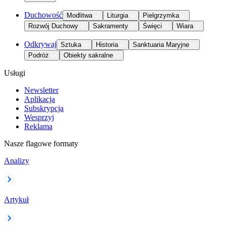
Duchowość
Modlitwa
Liturgia
Pielgrzymka
Rozwój Duchowy
Sakramenty
Święci
Wiara
Odkrywaj
Sztuka
Historia
Sanktuaria Maryjne
Podróż
Obiekty sakralne
Usługi
Newsletter
Aplikacja
Subskrypcja
Wesprzyj
Reklama
Nasze flagowe formaty
Analizy
Artykuł