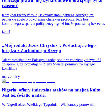
Dlaczego prawo międzynarodowe obowiązuje tylko
czasem?
Kardynał Pietro Parolin, sekretarz stanu papieża, ostrzega, że
papieskie apele o pokój mają charakter proroczy, lecz bez
konkretnego wsparcia politycznego grozi im, że pozostaną bez echa.
izrael
„Mój rodak, Jezus Chrystus”: Posłuchajcie tego
księdza z Zachodniego Brzegu
Jak chrześcijanie w Palestynie radzą sobie w codziennym życiu? I
co sprawia, że pozostają w Ziemi Świętej pomimo trwającego
konfliktu?
męczennicy
Nigeria: ofiary śmiertelne ataków na miejsca kultu.
Jest też światło nadziei
W Nigerii okres Wielkiego Tygodnia i Wielkanocy ponownie