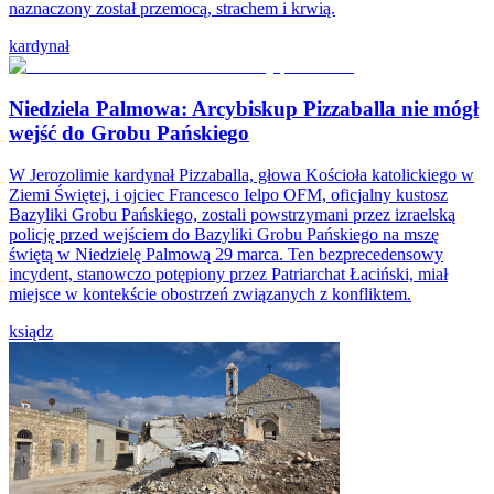
naznaczony został przemocą, strachem i krwią.
kardynał
Niedziela Palmowa: Arcybiskup Pizzaballa nie mógł
wejść do Grobu Pańskiego
W Jerozolimie kardynał Pizzaballa, głowa Kościoła katolickiego w
Ziemi Świętej, i ojciec Francesco Ielpo OFM, oficjalny kustosz
Bazyliki Grobu Pańskiego, zostali powstrzymani przez izraelską
policję przed wejściem do Bazyliki Grobu Pańskiego na mszę
świętą w Niedzielę Palmową 29 marca. Ten bezprecedensowy
incydent, stanowczo potępiony przez Patriarchat Łaciński, miał
miejsce w kontekście obostrzeń związanych z konfliktem.
ksiądz