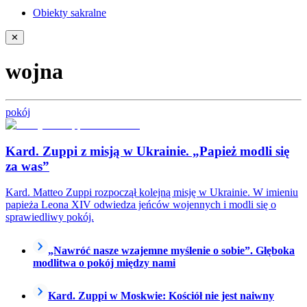
Obiekty sakralne
✕
wojna
pokój
Kard. Zuppi z misją w Ukrainie. „Papież modli się
za was”
Kard. Matteo Zuppi rozpoczął kolejną misję w Ukrainie. W imieniu
papieża Leona XIV odwiedza jeńców wojennych i modli się o
sprawiedliwy pokój.
„Nawróć nasze wzajemne myślenie o sobie”. Głęboka
modlitwa o pokój między nami
Kard. Zuppi w Moskwie: Kościół nie jest naiwny