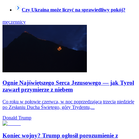
Czy Ukraina może liczyć na sprawiedliwy pokój?
męczennicy
Ognie Najświętszego Serca Jezusowego — jak Tyrol
zawarł przymierze z niebem
Co roku w połowie czerwca, w noc poprzedzającą trzecią niedzielę
po Zesłaniu Ducha Świętego, góry Trydentu,...
Donald Trump
Koniec wojny? Trump ogłosił porozumienie z