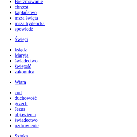
Bierzmowanie
chrzest
kapłaństwo
msza święta
msza trydencka
spowiedź
Święci
ksiądz
Maryja
świadectwo
świętość
zakonnica
Wiara
cud
duchowość
grzech
Jezus
objawienia
świadectwo
uzdrowienie
Sztuka