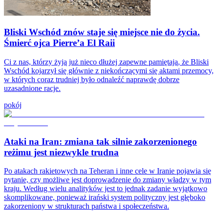
Bliski Wschód znów staje się miejsce nie do życia.
Śmierć ojca Pierre’a El Raii
Ci z nas, którzy żyją już nieco dłużej zapewne pamiętają, że Bliski
Wschód kojarzył się głównie z niekończącymi się aktami przemocy,
w których coraz trudniej było odnaleźć naprawdę dobrze
uzasadnione racje.
pokój
Ataki na Iran: zmiana tak silnie zakorzenionego
reżimu jest niezwykle trudna
Po atakach rakietowych na Teheran i inne cele w Iranie pojawia się
pytanie, czy możliwe jest doprowadzenie do zmiany władzy w tym
kraju. Według wielu analityków jest to jednak zadanie wyjątkowo
skomplikowane, ponieważ irański system polityczny jest głęboko
zakorzeniony w strukturach państwa i społeczeństwa.