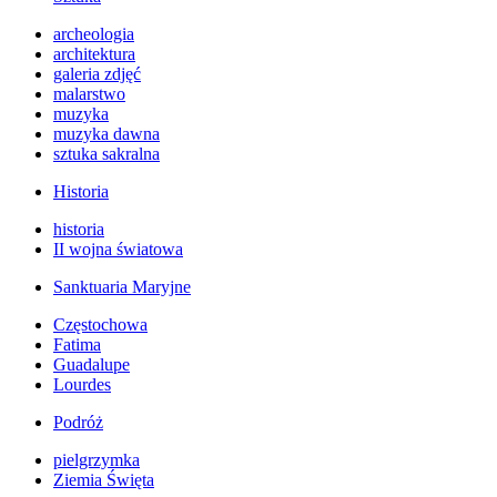
archeologia
architektura
galeria zdjęć
malarstwo
muzyka
muzyka dawna
sztuka sakralna
Historia
historia
II wojna światowa
Sanktuaria Maryjne
Częstochowa
Fatima
Guadalupe
Lourdes
Podróż
pielgrzymka
Ziemia Święta