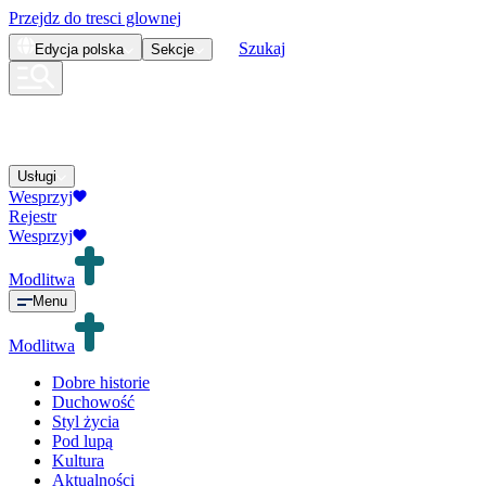
Przejdz do tresci glownej
Szukaj
Edycja
polska
Sekcje
Usługi
Wesprzyj
Rejestr
Wesprzyj
Modlitwa
Menu
Modlitwa
Dobre historie
Duchowość
Styl życia
Pod lupą
Kultura
Aktualności