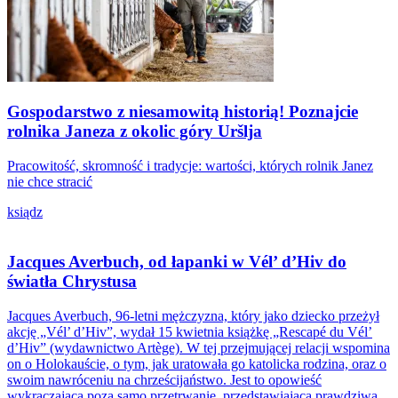
Gospodarstwo z niesamowitą historią! Poznajcie
rolnika Janeza z okolic góry Uršlja
Pracowitość, skromność i tradycje: wartości, których rolnik Janez
nie chce stracić
ksiądz
Jacques Averbuch, od łapanki w Vél’ d’Hiv do
światła Chrystusa
Jacques Averbuch, 96-letni mężczyzna, który jako dziecko przeżył
akcję „Vél’ d’Hiv”, wydał 15 kwietnia książkę „Rescapé du Vél’
d’Hiv” (wydawnictwo Artège). W tej przejmującej relacji wspomina
on o Holokauście, o tym, jak uratowała go katolicka rodzina, oraz o
swoim nawróceniu na chrześcijaństwo. Jest to opowieść
wykraczająca poza samo przetrwanie, przedstawiająca prawdziwą