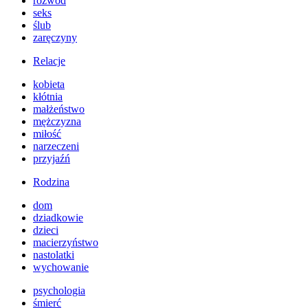
rozwód
seks
ślub
zaręczyny
Relacje
kobieta
kłótnia
małżeństwo
mężczyzna
miłość
narzeczeni
przyjaźń
Rodzina
dom
dziadkowie
dzieci
macierzyństwo
nastolatki
wychowanie
psychologia
śmierć