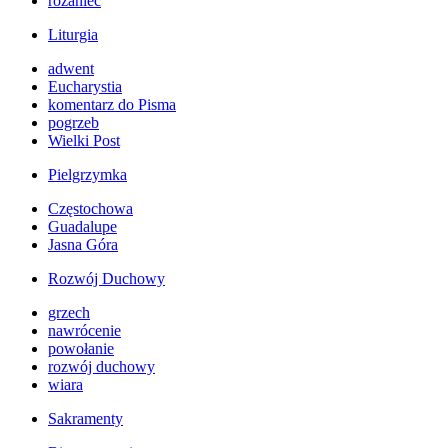
różaniec
Liturgia
adwent
Eucharystia
komentarz do Pisma
pogrzeb
Wielki Post
Pielgrzymka
Częstochowa
Guadalupe
Jasna Góra
Rozwój Duchowy
grzech
nawrócenie
powołanie
rozwój duchowy
wiara
Sakramenty