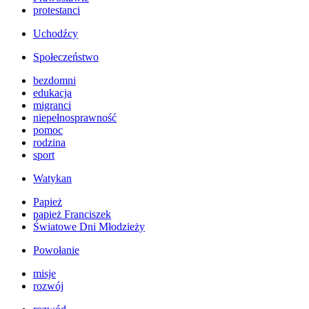
protestanci
Uchodźcy
Społeczeństwo
bezdomni
edukacja
migranci
niepełnosprawność
pomoc
rodzina
sport
Watykan
Papież
papież Franciszek
Światowe Dni Młodzieży
Powołanie
misje
rozwój