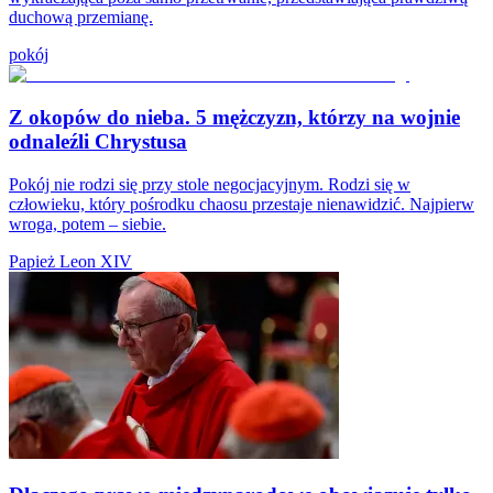
duchową przemianę.
pokój
Z okopów do nieba. 5 mężczyzn, którzy na wojnie
odnaleźli Chrystusa
Pokój nie rodzi się przy stole negocjacyjnym. Rodzi się w
człowieku, który pośrodku chaosu przestaje nienawidzić. Najpierw
wroga, potem – siebie.
Papież Leon XIV