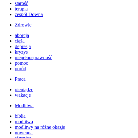
starość
terapia
zespół Downa
Zdrowie
aborcja
ciąża
depresja
kryzys
niepełnosprawność
pomoc
poród
Praca
pieniądze
wakacje
Modlitwa
biblia
modlitwa
modlitwy na różne okazje
nowenna