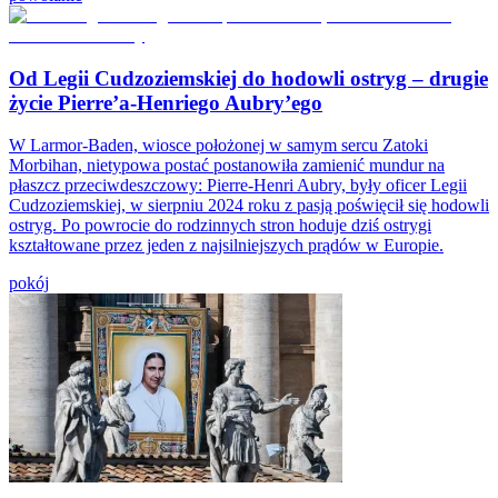
Od Legii Cudzoziemskiej do hodowli ostryg – drugie
życie Pierre’a-Henriego Aubry’ego
W Larmor-Baden, wiosce położonej w samym sercu Zatoki
Morbihan, nietypowa postać postanowiła zamienić mundur na
płaszcz przeciwdeszczowy: Pierre-Henri Aubry, były oficer Legii
Cudzoziemskiej, w sierpniu 2024 roku z pasją poświęcił się hodowli
ostryg. Po powrocie do rodzinnych stron hoduje dziś ostrygi
kształtowane przez jeden z najsilniejszych prądów w Europie.
pokój