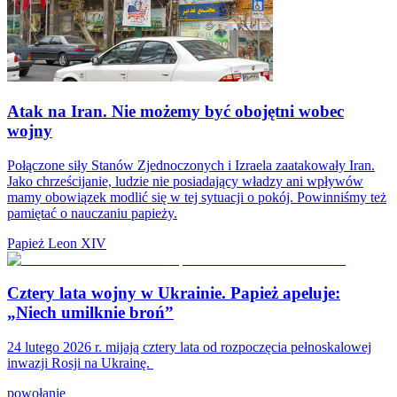
Atak na Iran. Nie możemy być obojętni wobec
wojny
Połączone siły Stanów Zjednoczonych i Izraela zaatakowały Iran.
Jako chrześcijanie, ludzie nie posiadający władzy ani wpływów
mamy obowiązek modlić się w tej sytuacji o pokój. Powinniśmy też
pamiętać o nauczaniu papieży.
Papież Leon XIV
Cztery lata wojny w Ukrainie. Papież apeluje:
„Niech umilknie broń”
24 lutego 2026 r. mijają cztery lata od rozpoczęcia pełnoskalowej
inwazji Rosji na Ukrainę.
powołanie