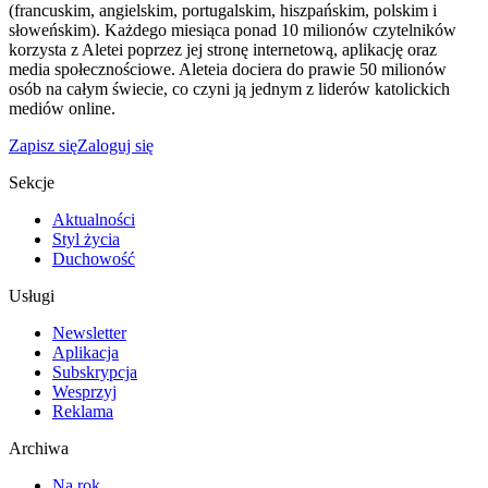
(francuskim, angielskim, portugalskim, hiszpańskim, polskim i
słoweńskim). Każdego miesiąca ponad 10 milionów czytelników
korzysta z Aletei poprzez jej stronę internetową, aplikację oraz
media społecznościowe. Aleteia dociera do prawie 50 milionów
osób na całym świecie, co czyni ją jednym z liderów katolickich
mediów online.
Zapisz się
Zaloguj się
Sekcje
Aktualności
Styl życia
Duchowość
Usługi
Newsletter
Aplikacja
Subskrypcja
Wesprzyj
Reklama
Archiwa
Na rok