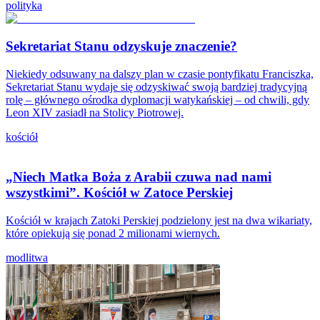
polityka
Sekretariat Stanu odzyskuje znaczenie?
Niekiedy odsuwany na dalszy plan w czasie pontyfikatu Franciszka,
Sekretariat Stanu wydaje się odzyskiwać swoją bardziej tradycyjną
rolę – głównego ośrodka dyplomacji watykańskiej – od chwili, gdy
Leon XIV zasiadł na Stolicy Piotrowej.
kościół
„Niech Matka Boża z Arabii czuwa nad nami
wszystkimi”. Kościół w Zatoce Perskiej
Kościół w krajach Zatoki Perskiej podzielony jest na dwa wikariaty,
które opiekują się ponad 2 milionami wiernych.
modlitwa