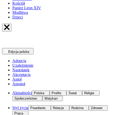
Kościół
Papież Leon XIV
Modlitwa
Dzieci
Edycja
polska
Adopcja
Uzależnienie
Nastolatek
Akceptacja
Anioł
Apostoł
Aktualności
Polska
Prolife
Świat
Religie
Społeczeństwo
Watykan
Styl życia
Powołanie
Relacje
Rodzina
Zdrowie
Praca