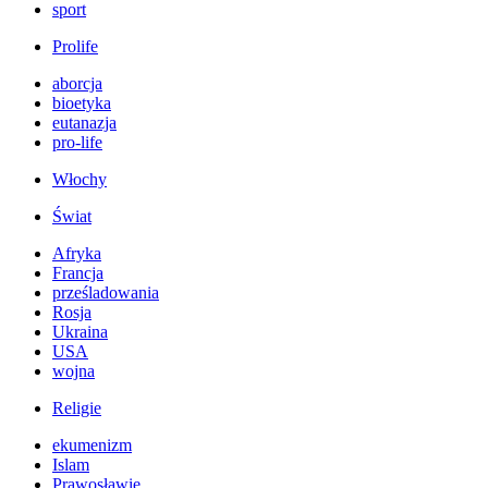
sport
Prolife
aborcja
bioetyka
eutanazja
pro-life
Włochy
Świat
Afryka
Francja
prześladowania
Rosja
Ukraina
USA
wojna
Religie
ekumenizm
Islam
Prawosławie