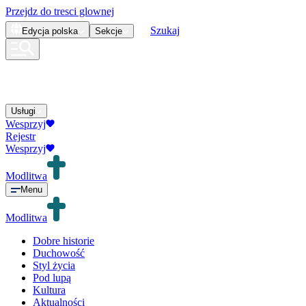
Przejdz do tresci glownej
Szukaj
Edycja
polska
Sekcje
Usługi
Wesprzyj
Rejestr
Wesprzyj
Modlitwa
Menu
Modlitwa
Dobre historie
Duchowość
Styl życia
Pod lupą
Kultura
Aktualności