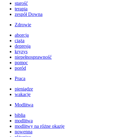
starość
terapia
zespół Downa
Zdrowie
aborcja
ciąża
depresja
kryzys
niepełnosprawność
pomoc
poród
Praca
pieniądze
wakacje
Modlitwa
biblia
modlitwa
modlitwy na różne okazje
nowenna