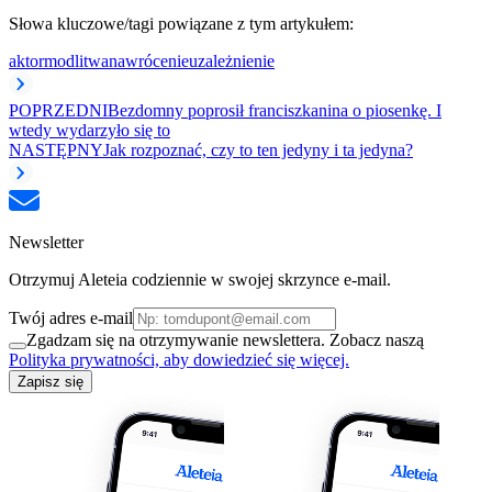
Słowa kluczowe/tagi powiązane z tym artykułem:
aktor
modlitwa
nawrócenie
uzależnienie
POPRZEDNI
Bezdomny poprosił franciszkanina o piosenkę. I
wtedy wydarzyło się to
NASTĘPNY
Jak rozpoznać, czy to ten jedyny i ta jedyna?
Newsletter
Otrzymuj Aleteia codziennie w swojej skrzynce e-mail.
Twój adres e-mail
Zgadzam się na otrzymywanie newslettera. Zobacz naszą
Polityka prywatności, aby dowiedzieć się więcej.
Zapisz się