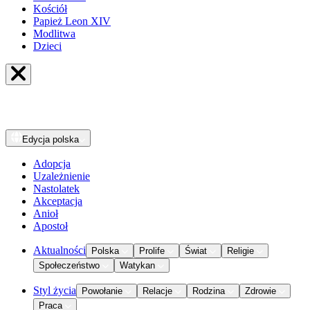
Kościół
Papież Leon XIV
Modlitwa
Dzieci
Edycja
polska
Adopcja
Uzależnienie
Nastolatek
Akceptacja
Anioł
Apostoł
Aktualności
Polska
Prolife
Świat
Religie
Społeczeństwo
Watykan
Styl życia
Powołanie
Relacje
Rodzina
Zdrowie
Praca