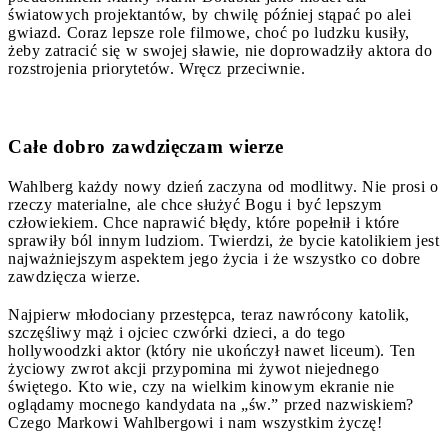
światowych projektantów, by chwilę później stąpać po alei
gwiazd. Coraz lepsze role filmowe, choć po ludzku kusiły,
żeby zatracić się w swojej sławie, nie doprowadziły aktora do
rozstrojenia priorytetów. Wręcz przeciwnie.
Całe dobro zawdzięczam wierze
Wahlberg każdy nowy dzień zaczyna od modlitwy. Nie prosi o
rzeczy materialne, ale chce służyć Bogu i być lepszym
człowiekiem. Chce naprawić błędy, które popełnił i które
sprawiły ból innym ludziom. Twierdzi, że bycie katolikiem jest
najważniejszym aspektem jego życia i że wszystko co dobre
zawdzięcza wierze.
Najpierw młodociany przestępca, teraz nawrócony katolik,
szczęśliwy mąż i ojciec czwórki dzieci, a do tego
hollywoodzki aktor (który nie ukończył nawet liceum). Ten
życiowy zwrot akcji przypomina mi żywot niejednego
świętego. Kto wie, czy na wielkim kinowym ekranie nie
oglądamy mocnego kandydata na „św.” przed nazwiskiem?
Czego Markowi Wahlbergowi i nam wszystkim życzę!