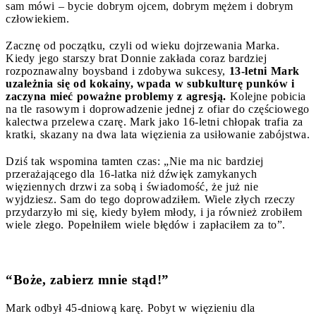
sam mówi – bycie dobrym ojcem, dobrym mężem i dobrym
człowiekiem.
Zacznę od początku, czyli od wieku dojrzewania Marka.
Kiedy jego starszy brat Donnie zakłada coraz bardziej
rozpoznawalny boysband i zdobywa sukcesy,
13-letni Mark
uzależnia się od kokainy, wpada w subkulturę punków i
zaczyna mieć poważne problemy z agresją.
Kolejne pobicia
na tle rasowym i doprowadzenie jednej z ofiar do częściowego
kalectwa przelewa czarę. Mark jako 16-letni chłopak trafia za
kratki, skazany na dwa lata więzienia za usiłowanie zabójstwa.
Dziś tak wspomina tamten czas: „Nie ma nic bardziej
przerażającego dla 16-latka niż dźwięk zamykanych
więziennych drzwi za sobą i świadomość, że już nie
wyjdziesz. Sam do tego doprowadziłem. Wiele złych rzeczy
przydarzyło mi się, kiedy byłem młody, i ja również zrobiłem
wiele złego. Popełniłem wiele błędów i zapłaciłem za to”.
“Boże, zabierz mnie stąd!”
Mark odbył 45-dniową karę. Pobyt w więzieniu dla