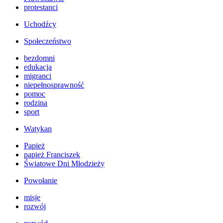
protestanci
Uchodźcy
Społeczeństwo
bezdomni
edukacja
migranci
niepełnosprawność
pomoc
rodzina
sport
Watykan
Papież
papież Franciszek
Światowe Dni Młodzieży
Powołanie
misje
rozwój