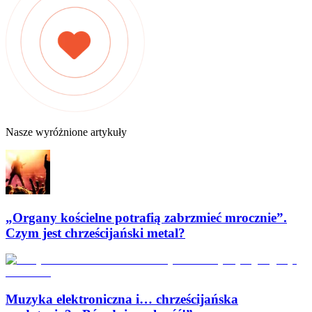
Nasze wyróżnione artykuły
„Organy kościelne potrafią zabrzmieć mrocznie”.
Czym jest chrześcijański metal?
Muzyka elektroniczna i… chrześcijańska