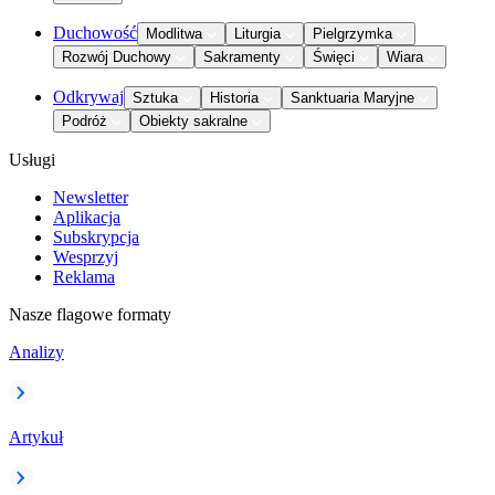
Duchowość
Modlitwa
Liturgia
Pielgrzymka
Rozwój Duchowy
Sakramenty
Święci
Wiara
Odkrywaj
Sztuka
Historia
Sanktuaria Maryjne
Podróż
Obiekty sakralne
Usługi
Newsletter
Aplikacja
Subskrypcja
Wesprzyj
Reklama
Nasze flagowe formaty
Analizy
Artykuł