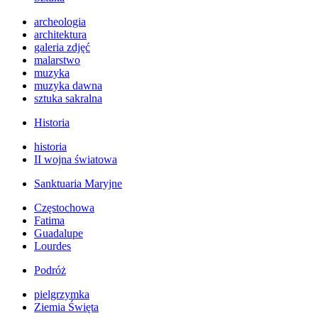
archeologia
architektura
galeria zdjęć
malarstwo
muzyka
muzyka dawna
sztuka sakralna
Historia
historia
II wojna światowa
Sanktuaria Maryjne
Częstochowa
Fatima
Guadalupe
Lourdes
Podróż
pielgrzymka
Ziemia Święta