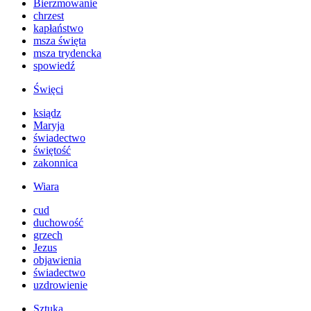
Bierzmowanie
chrzest
kapłaństwo
msza święta
msza trydencka
spowiedź
Święci
ksiądz
Maryja
świadectwo
świętość
zakonnica
Wiara
cud
duchowość
grzech
Jezus
objawienia
świadectwo
uzdrowienie
Sztuka