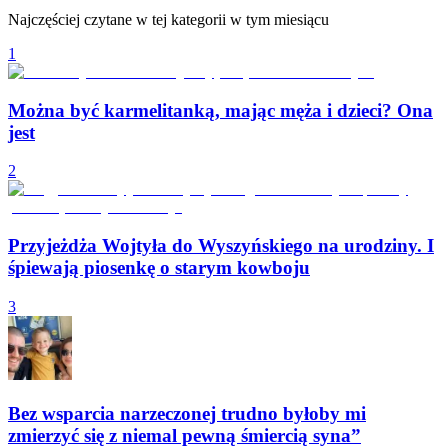
Najczęściej czytane w tej kategorii w tym miesiącu
1
Można być karmelitanką, mając męża i dzieci? Ona
jest
2
Przyjeżdża Wojtyła do Wyszyńskiego na urodziny. I
śpiewają piosenkę o starym kowboju
3
Bez wsparcia narzeczonej trudno byłoby mi
zmierzyć się z niemal pewną śmiercią syna”