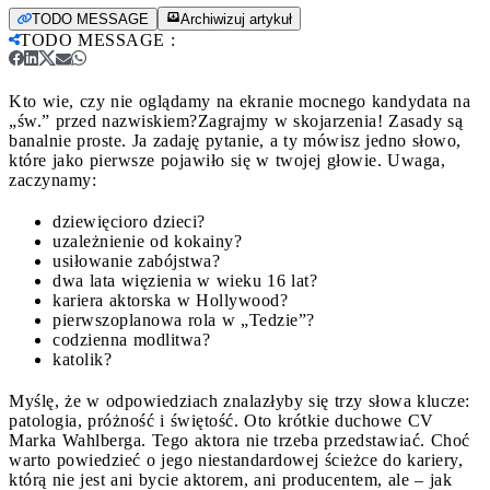
TODO MESSAGE
Archiwizuj artykuł
TODO MESSAGE
:
Kto wie, czy nie oglądamy na ekranie mocnego kandydata na
„św.” przed nazwiskiem?
Zagrajmy w skojarzenia! Zasady są
banalnie proste. Ja zadaję pytanie, a ty mówisz jedno słowo,
które jako pierwsze pojawiło się w twojej głowie. Uwaga,
zaczynamy:
dziewięcioro dzieci?
uzależnienie od kokainy?
usiłowanie zabójstwa?
dwa lata więzienia w wieku 16 lat?
kariera aktorska w Hollywood?
pierwszoplanowa rola w „Tedzie”?
codzienna modlitwa?
katolik?
Myślę, że w odpowiedziach znalazłyby się trzy słowa klucze:
patologia, próżność i świętość. Oto krótkie duchowe CV
Marka Wahlberga. Tego aktora nie trzeba przedstawiać. Choć
warto powiedzieć o jego niestandardowej ścieżce do kariery,
którą nie jest ani bycie aktorem, ani producentem, ale – jak