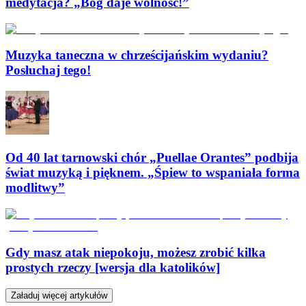
medytacja? „Bóg daje wolność!”
Muzyka taneczna w chrześcijańskim wydaniu?
Posłuchaj tego!
Od 40 lat tarnowski chór „Puellae Orantes” podbija
świat muzyką i pięknem. „Śpiew to wspaniała forma
modlitwy”
Gdy masz atak niepokoju, możesz zrobić kilka
prostych rzeczy [wersja dla katolików]
Załaduj więcej artykułów