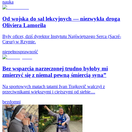
nauka
Od wojska do sal lekcyjnych — niezwykła droga
Oliviera Lamorila
Były oficer, dziś dyrektor Instytutu Najświętszego Serca (Sacré-
Cœur) w Rzymie.
niepełnosprawność
Bez wsparcia narzeczonej trudno byłoby mi
zmierzyć się z niemal pewną śmiercią syna”
Na sportowych matach tatami Ivan Trajkovič walczył z
przeciwnikami większymi i cięższymi od siebie....
bezdomni