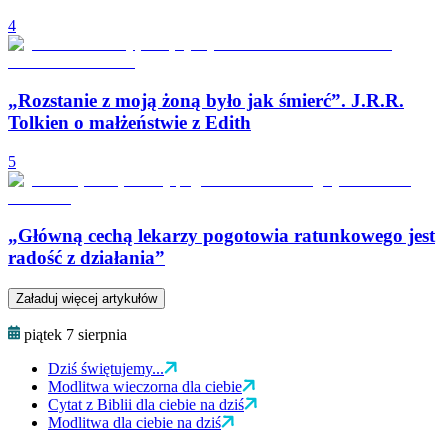
4
„Rozstanie z moją żoną było jak śmierć”. J.R.R.
Tolkien o małżeństwie z Edith
5
„Główną cechą lekarzy pogotowia ratunkowego jest
radość z działania”
Załaduj więcej artykułów
piątek 7 sierpnia
Dziś świętujemy...
Modlitwa wieczorna dla ciebie
Cytat z Biblii dla ciebie na dziś
Modlitwa dla ciebie na dziś