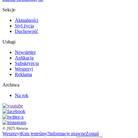
Sekcje
Aktualności
Styl życia
Duchowość
Usługi
Newsletter
Aplikacja
Subskrypcja
Wesprzyj
Reklama
Archiwa
Na rok
© 2025 Aleteia
Wesprzyj
Kim jesteśmy?
informacje prawne
Zostań