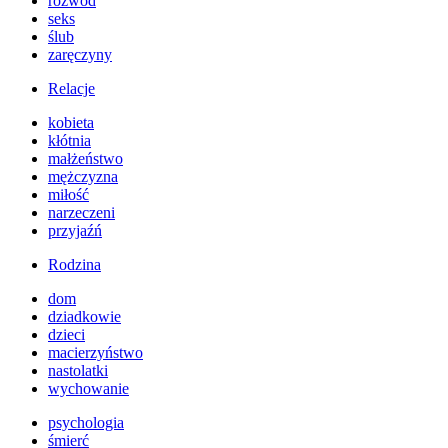
rozwód
seks
ślub
zaręczyny
Relacje
kobieta
kłótnia
małżeństwo
mężczyzna
miłość
narzeczeni
przyjaźń
Rodzina
dom
dziadkowie
dzieci
macierzyństwo
nastolatki
wychowanie
psychologia
śmierć