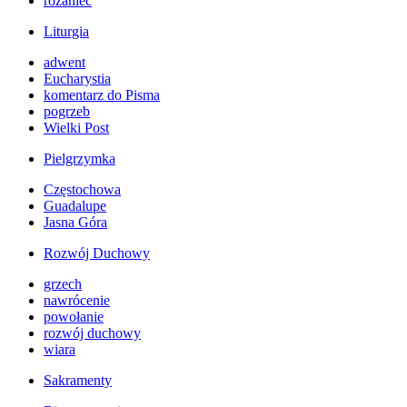
różaniec
Liturgia
adwent
Eucharystia
komentarz do Pisma
pogrzeb
Wielki Post
Pielgrzymka
Częstochowa
Guadalupe
Jasna Góra
Rozwój Duchowy
grzech
nawrócenie
powołanie
rozwój duchowy
wiara
Sakramenty