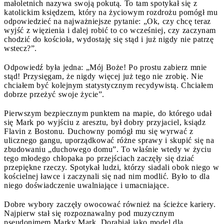
małoletnich nazywa swoją pokutą. To tam spotykał się z
katolickim księdzem, który na życiowym rozdrożu pomógł mu
odpowiedzieć na najważniejsze pytanie: „Ok, czy chcę teraz
wyjść z więzienia i dalej robić to co wcześniej, czy zaczynam
chodzić do kościoła, wydostaję się stąd i już nigdy nie patrzę
wstecz?”.
Odpowiedź była jedna: „Mój Boże! Po prostu zabierz mnie
stąd! Przysięgam, że nigdy więcej już tego nie zrobię. Nie
chciałem być kolejnym statystycznym recydywistą. Chciałem
dobrze przeżyć swoje życie”.
Pierwszym bezpiecznym punktem na mapie, do którego udał
się Mark po wyjściu z aresztu, był dobry przyjaciel, ksiądz
Flavin z Bostonu. Duchowny pomógł mu się wyrwać z
ulicznego gangu, uporządkować różne sprawy i skupić się na
zbudowaniu „duchowego domu”. To właśnie wtedy w życiu
tego młodego chłopaka po przejściach zaczęły się dziać
przepiękne rzeczy. Spotykał ludzi, którzy siadali obok niego w
kościelnej ławce i zaczynali się nad nim modlić. Było to dla
niego doświadczenie uwalniające i umacniające.
Dobre wybory zaczęły owocować również na ścieżce kariery.
Najpierw stał się rozpoznawalny pod muzycznym
pseudonimem Marky Mark. Dorabiał jako model dla