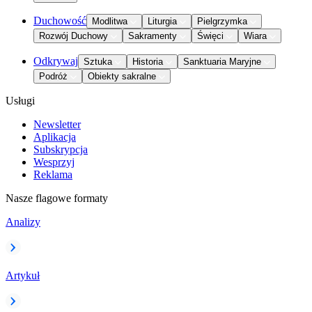
Duchowość
Modlitwa
Liturgia
Pielgrzymka
Rozwój Duchowy
Sakramenty
Święci
Wiara
Odkrywaj
Sztuka
Historia
Sanktuaria Maryjne
Podróż
Obiekty sakralne
Usługi
Newsletter
Aplikacja
Subskrypcja
Wesprzyj
Reklama
Nasze flagowe formaty
Analizy
Artykuł