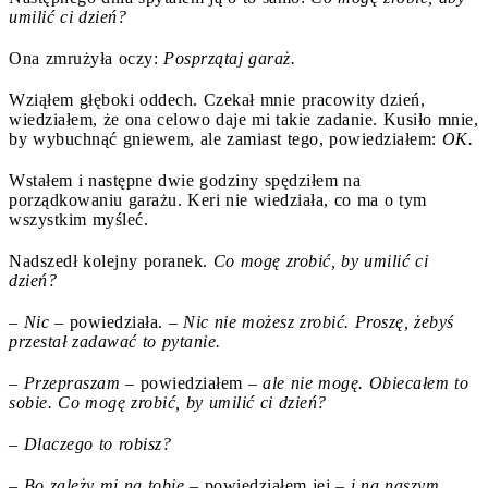
umilić ci dzień?
Ona zmrużyła oczy:
Posprzątaj garaż.
Wziąłem głęboki oddech. Czekał mnie pracowity dzień,
wiedziałem, że ona celowo daje mi takie zadanie. Kusiło mnie,
by wybuchnąć gniewem, ale zamiast tego, powiedziałem:
OK.
Wstałem i następne dwie godziny spędziłem na
porządkowaniu garażu. Keri nie wiedziała, co ma o tym
wszystkim myśleć.
Nadszedł kolejny poranek.
Co mogę zrobić, by umilić ci
dzień?
–
Nic
– powiedziała. –
Nic nie możesz zrobić. Proszę, żebyś
przestał zadawać to pytanie.
– Przepraszam
– powiedziałem –
ale nie mogę. Obiecałem to
sobie. Co mogę zrobić, by umilić ci dzień?
– Dlaczego to robisz?
– Bo zależy mi na tobie
– powiedziałem jej –
i na naszym