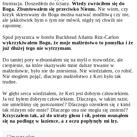
frustracja. Doszedłem do ściany.
Wtedy zwróciłem się do
Boga. Zbuntowałem się przeciwko Niemu.
Nie wiem, czy
krzyk skierowany do Boga można nazwać modlitwą czy nie,
ale jakkolwiek bym o tym nie mówił, nigdy tej chwili nie
zapomnę.
Spod prysznica w hotelu Buckhead Atlanta Ritz-Carlon
wykrzykiwałem Bogu, że moje małżeństwo to pomyłka i że
już dłużej tego nie wytrzymam
.
Do tamtej pory wzbraniałem się na myśl o rozwodzie, ale
cierpienie, na które skazywało mnie dalsze trwanie w
małżeństwie, było nie do zniesienia. Nie wiedziałem, co robić.
Nie mogłem pojąć, dlaczego małżeństwo z Keri było tak
trudne.
W głębi serca wiedziałem, że Keri jest dobrym człowiekiem.
Ja też byłem dobrym człowiekiem. Dlaczego, w takim razie,
nie umieliśmy się porozumieć? Dlaczego ożeniłem się z kimś
tak różnym ode mnie? Dlaczego ona nie mogła się zmienić?
Krzyczałem tak, aż do utraty głosu i sił, potem osunąłem
się na podłogę w łazience, a z oczu popłynęły mi łzy.