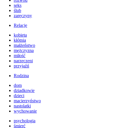
rozwód
seks
ślub
zaręczyny
Relacje
kobieta
kłótnia
małżeństwo
mężczyzna
miłość
narzeczeni
przyjaźń
Rodzina
dom
dziadkowie
dzieci
macierzyństwo
nastolatki
wychowanie
psychologia
śmierć