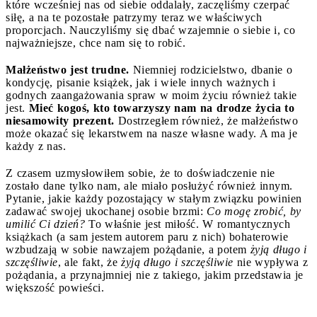
które wcześniej nas od siebie oddalały, zaczęliśmy czerpać
siłę, a na te pozostałe patrzymy teraz we właściwych
proporcjach. Nauczyliśmy się dbać wzajemnie o siebie i, co
najważniejsze, chce nam się to robić.
Małżeństwo jest trudne.
Niemniej rodzicielstwo, dbanie o
kondycję, pisanie książek, jak i wiele innych ważnych i
godnych zaangażowania spraw w moim życiu również takie
jest.
Mieć kogoś, kto towarzyszy nam na drodze życia to
niesamowity prezent.
Dostrzegłem również, że małżeństwo
może okazać się lekarstwem na nasze własne wady. A ma je
każdy z nas.
Z czasem uzmysłowiłem sobie, że to doświadczenie nie
zostało dane tylko nam, ale miało posłużyć również innym.
Pytanie, jakie każdy pozostający w stałym związku powinien
zadawać swojej ukochanej osobie brzmi:
Co mogę zrobić, by
umilić Ci dzień?
To właśnie jest miłość. W romantycznych
książkach (a sam jestem autorem paru z nich) bohaterowie
wzbudzają w sobie nawzajem pożądanie, a potem
żyją długo i
szczęśliwie
, ale fakt, że
żyją długo i szczęśliwie
nie wypływa z
pożądania, a przynajmniej nie z takiego, jakim przedstawia je
większość powieści.