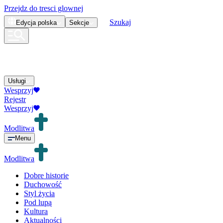
Przejdz do tresci glownej
Szukaj
Edycja
polska
Sekcje
Usługi
Wesprzyj
Rejestr
Wesprzyj
Modlitwa
Menu
Modlitwa
Dobre historie
Duchowość
Styl życia
Pod lupą
Kultura
Aktualności