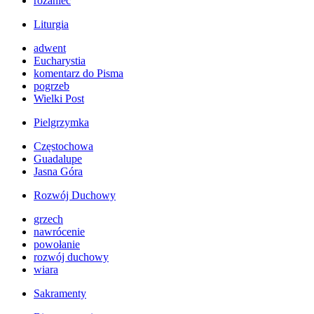
różaniec
Liturgia
adwent
Eucharystia
komentarz do Pisma
pogrzeb
Wielki Post
Pielgrzymka
Częstochowa
Guadalupe
Jasna Góra
Rozwój Duchowy
grzech
nawrócenie
powołanie
rozwój duchowy
wiara
Sakramenty