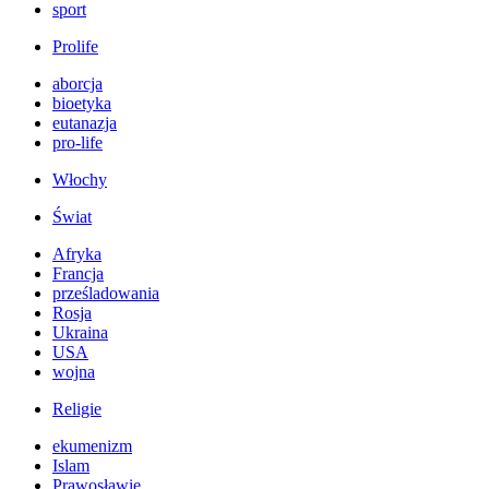
sport
Prolife
aborcja
bioetyka
eutanazja
pro-life
Włochy
Świat
Afryka
Francja
prześladowania
Rosja
Ukraina
USA
wojna
Religie
ekumenizm
Islam
Prawosławie