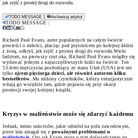
jak zejść z prostej drogi do rozwodu.
TODO MESSAGE
Archiwizuj artykuł
TODO MESSAGE
:
Richard Paul Evans, autor popularnych na całym świecie
powieści o miłości, płacząc pod prysznicem po kolejnej kłótni
z żoną, odkrył, jak zejść z prostej drogi do rozwodu.
Wielu
ludziom, na pierwszy rzut oka, Richard Paul Evans mógłby się
wydawać jednym z najszczęśliwszych ludzi na świecie. Ten
53-letni mężczyzna pochodzący ze stanu Utah (USA) jest nie
tylko
ojcem pięciorga dzieci, ale również autorem kilku
bestsellerów
. Ma miliony czytelników, którzy entuzjastycznie
witają go wszędzie tam, gdzie pojawia się przy okazji
promocji swojej kolejnej książki.
Kryzys w małżeństwie może się zdarzyć każdemu
Jednak, mimo sukcesów, jakie odniósł na polu zawodowym,
przez lata zmagał się z
poważnymi problemami w
małżeństwie
. Oto jak Evans pisze o tym doświadczeniu na