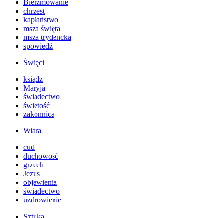
Bierzmowanie
chrzest
kapłaństwo
msza święta
msza trydencka
spowiedź
Święci
ksiądz
Maryja
świadectwo
świętość
zakonnica
Wiara
cud
duchowość
grzech
Jezus
objawienia
świadectwo
uzdrowienie
Sztuka