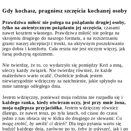
Gdy kochasz, pragniesz szczęścia kochanej osoby
Prawdziwa miłość nie polega na pożądaniu drugiej osoby,
tylko na autentycznym pożądaniu jej szczęścia
, czasami
nawet kosztem własnego. Prawdziwa miłość nie polega na
skrojeniu drugiego do naszego formatu, a na rozszerzaniu
granic naszej akceptacji i troski, na aktywnym poszukiwaniu
jego dobra i komfortu. Cała reszta nie jest niczym więcej, jak
farsą podszytą egoizmem.
Nie twierdzę, że to, co wydarzyło się pomiędzy Keri a mną,
uleczy każdy związek. Nie twierdzę również, że każde
małżeństwo warto ocalić. Osobiście jednak jestem
niewiarygodnie wdzięczny za natchnienie, jakie spłynęło na
mnie tamtego odległego dnia.
Jestem wdzięczny, ponieważ moja rodzina nie rozpadła się i
każdego ranka, kiedy otwieram oczy, jest przy mnie żona,
moja najlepsza przyjaciółka
. Jestem wdzięczny również
dlatego, że nawet teraz, po tylu latach, od czasu do czasu
jedno z nas obraca się w łóżku do drugiego ze słowami:
Co
mogę zrobić, by umilić ci dzień?
Dla tego pytania warto się
budzić każdego dnia, zarówno po to, żeby je usłyszeć, jak i po