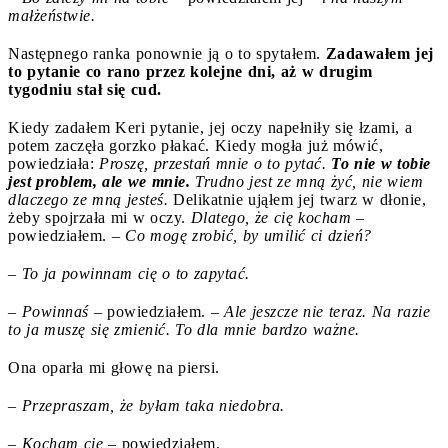
małżeństwie.
Następnego ranka ponownie ją o to spytałem.
Zadawałem jej
to pytanie co rano przez kolejne dni, aż w drugim
tygodniu stał się cud.
Kiedy zadałem Keri pytanie, jej oczy napełniły się łzami, a
potem zaczęła gorzko płakać. Kiedy mogła już mówić,
powiedziała:
Proszę, przestań mnie o to pytać.
To nie w tobie
jest problem, ale we mnie.
Trudno jest ze mną żyć, nie wiem
dlaczego ze mną jesteś.
Delikatnie ująłem jej twarz w dłonie,
żeby spojrzała mi w oczy.
Dlatego, że cię kocham
–
powiedziałem. –
Co mogę zrobić, by umilić ci dzień?
– To ja powinnam cię o to zapytać.
– Powinnaś
– powiedziałem. –
Ale jeszcze nie teraz. Na razie
to ja muszę się zmienić. To dla mnie bardzo ważne.
Ona oparła mi głowę na piersi.
– Przepraszam, że byłam taka niedobra.
– Kocham cię
– powiedziałem.