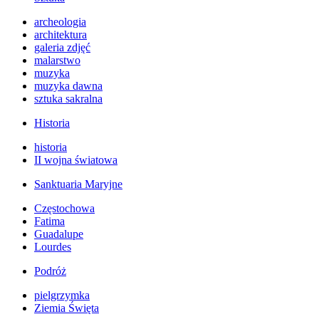
archeologia
architektura
galeria zdjęć
malarstwo
muzyka
muzyka dawna
sztuka sakralna
Historia
historia
II wojna światowa
Sanktuaria Maryjne
Częstochowa
Fatima
Guadalupe
Lourdes
Podróż
pielgrzymka
Ziemia Święta