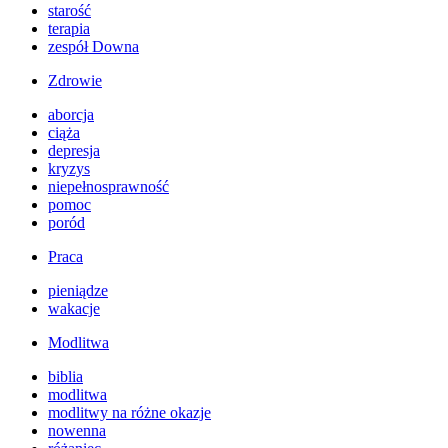
starość
terapia
zespół Downa
Zdrowie
aborcja
ciąża
depresja
kryzys
niepełnosprawność
pomoc
poród
Praca
pieniądze
wakacje
Modlitwa
biblia
modlitwa
modlitwy na różne okazje
nowenna