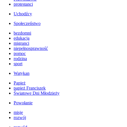
protestanci
Uchodźcy
Społeczeństwo
bezdomni
edukacja
migranci
niepełnosprawność
pomoc
rodzina
sport
Watykan
Papież
papież Franciszek
Światowe Dni Młodzieży
Powołanie
misje
rozwój