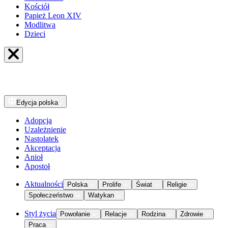
Kościół
Papież Leon XIV
Modlitwa
Dzieci
Edycja
polska
Adopcja
Uzależnienie
Nastolatek
Akceptacja
Anioł
Apostoł
Aktualności
Polska
Prolife
Świat
Religie
Społeczeństwo
Watykan
Styl życia
Powołanie
Relacje
Rodzina
Zdrowie
Praca