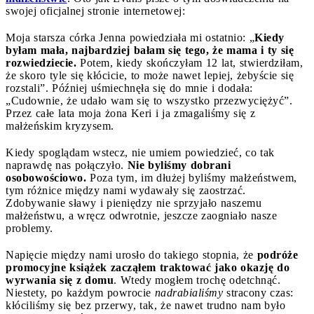
swojej oficjalnej stronie internetowej:
Moja starsza córka Jenna powiedziała mi ostatnio: „
Kiedy
byłam mała, najbardziej bałam się tego, że mama i ty się
rozwiedziecie.
Potem, kiedy skończyłam 12 lat, stwierdziłam,
że skoro tyle się kłócicie, to może nawet lepiej, żebyście się
rozstali”. Później uśmiechnęła się do mnie i dodała:
„Cudownie, że udało wam się to wszystko przezwyciężyć”.
Przez całe lata moja żona Keri i ja zmagaliśmy się z
małżeńskim kryzysem.
Kiedy spoglądam wstecz, nie umiem powiedzieć, co tak
naprawdę nas połączyło.
Nie byliśmy dobrani
osobowościowo.
Poza tym, im dłużej byliśmy małżeństwem,
tym różnice między nami wydawały się zaostrzać.
Zdobywanie sławy i pieniędzy nie sprzyjało naszemu
małżeństwu, a wręcz odwrotnie, jeszcze zaogniało nasze
problemy.
Napięcie między nami urosło do takiego stopnia, że
podróże
promocyjne książek zacząłem traktować jako okazję do
wyrwania się z domu
. Wtedy mogłem trochę odetchnąć.
Niestety, po każdym powrocie
nadrabialiśmy
stracony czas:
kłóciliśmy się bez przerwy, tak, że nawet trudno nam było