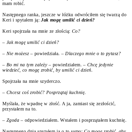
mam robić.
Następnego ranka, jeszcze w łóżku odwróciłem się twarzą do
Keri i spytałem ją:
Jak mogę umilić ci dzień?
Keri spojrzała na mnie ze złością:
Co?
– Jak mogę umilić ci dzień?
– Nie możesz
– powiedziała. –
Dlaczego mnie o to pytasz?
– Bo mi na tym zależy
– powiedziałem. –
Chcę jedynie
wiedzieć, co mogę zrobić, by umilić ci dzień.
Spojrzała na mnie szyderczo.
–
Chcesz coś zrobić? Posprzątaj kuchnię.
Myślała, że wpadnę w złość. A ja, zamiast się zezłościć,
przystałem na to.
–
Zgoda
– odpowiedziałem. Wstałem i posprzątałem kuchnię.
Następnego dnia spytałem ją o to samo:
Co mogę zrobić, aby