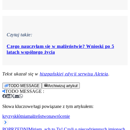
Czytaj także:
Czego nauczyłam się w małżeństwie? Wnioski po 5
latach wspólnego życia
Tekst ukazał się w
hiszpańskiej edycji serwisu Aleteia
.
TODO MESSAGE
Archiwizuj artykuł
TODO MESSAGE
:
Słowa kluczowe/tagi powiązane z tym artykułem:
kryzys
kłótnia
małżeństwo
nawrócenie
POPRZEDNI
Miriam, ach to Ty! Czyli o niecodziennych imionach