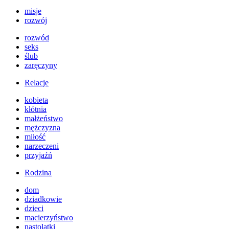
misje
rozwój
rozwód
seks
ślub
zaręczyny
Relacje
kobieta
kłótnia
małżeństwo
mężczyzna
miłość
narzeczeni
przyjaźń
Rodzina
dom
dziadkowie
dzieci
macierzyństwo
nastolatki