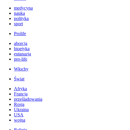
medycyna
nauka
polityka
sport
Prolife
aborcja
bioetyka
eutanazja
pro-life
Włochy
Świat
Afryka
Francja
prześladowania
Rosja
Ukraina
USA
wojna
Religie