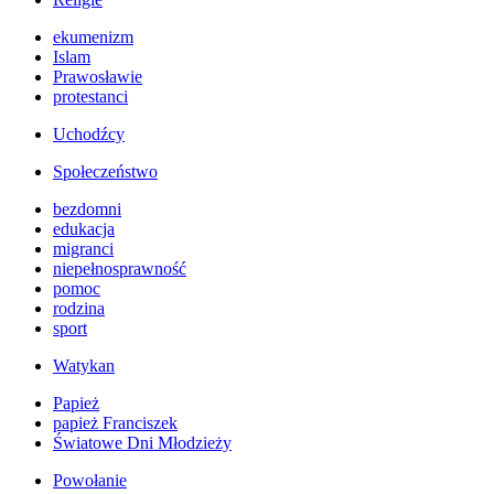
ekumenizm
Islam
Prawosławie
protestanci
Uchodźcy
Społeczeństwo
bezdomni
edukacja
migranci
niepełnosprawność
pomoc
rodzina
sport
Watykan
Papież
papież Franciszek
Światowe Dni Młodzieży
Powołanie