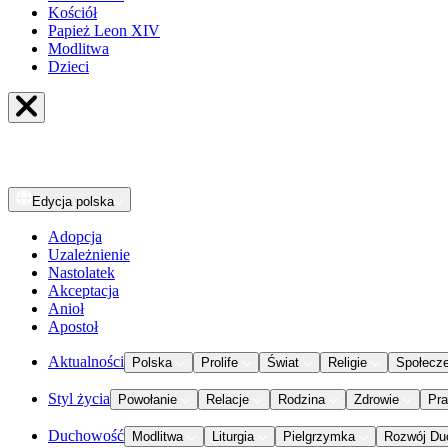
Kościół
Papież Leon XIV
Modlitwa
Dzieci
Edycja
polska
Adopcja
Uzależnienie
Nastolatek
Akceptacja
Anioł
Apostoł
Aktualności
Polska
Prolife
Świat
Religie
Społecz
Styl życia
Powołanie
Relacje
Rodzina
Zdrowie
Pr
Duchowość
Modlitwa
Liturgia
Pielgrzymka
Rozwój Du