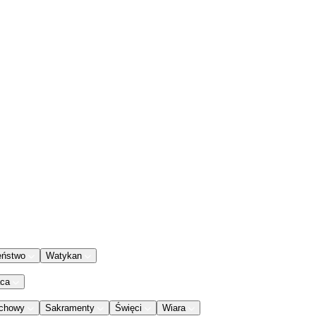
eństwo
Watykan
aca
chowy
Sakramenty
Święci
Wiara