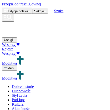
Przejdz do tresci glownej
Szukaj
Edycja
polska
Sekcje
Usługi
Wesprzyj
Rejestr
Wesprzyj
Modlitwa
Menu
Modlitwa
Dobre historie
Duchowość
Styl życia
Pod lupą
Kultura
Aktualności