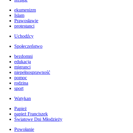
ekumenizm
Islam
Prawosławie
protestanci
Uchodźcy
Społeczeństwo
bezdomni
edukacja
migranci
niepełnosprawność
pomoc
rodzina
sport
Watykan
Papież
papież Franciszek
Światowe Dni Młodzieży
Powołanie