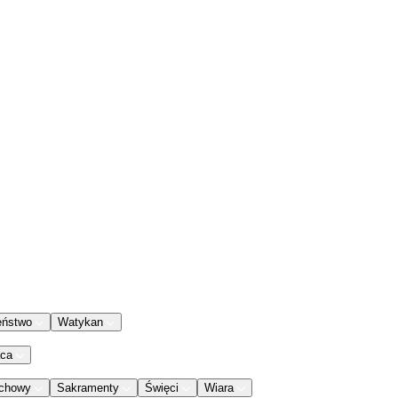
eństwo
Watykan
aca
chowy
Sakramenty
Święci
Wiara