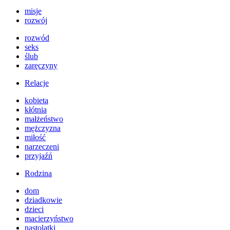
misje
rozwój
rozwód
seks
ślub
zaręczyny
Relacje
kobieta
kłótnia
małżeństwo
mężczyzna
miłość
narzeczeni
przyjaźń
Rodzina
dom
dziadkowie
dzieci
macierzyństwo
nastolatki