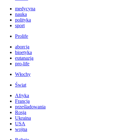
medycyna
nauka
polityka
sport
Prolife
aborcja
bioetyka
eutanazja
pro-life
Włochy
Świat
Afryka
Francja
prześladowania
Rosja
Ukraina
USA
wojna
Religie