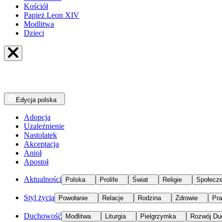
Kościół
Papież Leon XIV
Modlitwa
Dzieci
Edycja
polska
Adopcja
Uzależnienie
Nastolatek
Akceptacja
Anioł
Apostoł
Aktualności
Polska
Prolife
Świat
Religie
Społecz
Styl życia
Powołanie
Relacje
Rodzina
Zdrowie
Pr
Duchowość
Modlitwa
Liturgia
Pielgrzymka
Rozwój Du