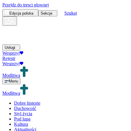
Przejdz do tresci glownej
Szukaj
Edycja
polska
Sekcje
Usługi
Wesprzyj
Rejestr
Wesprzyj
Modlitwa
Menu
Modlitwa
Dobre historie
Duchowość
Styl życia
Pod lupą
Kultura
Aktualności