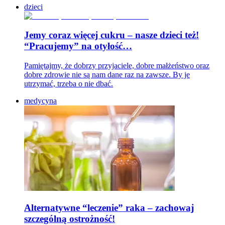
dzieci
Jemy coraz więcej cukru – nasze dzieci też!
“Pracujemy” na otyłość…
Pamiętajmy, że dobrzy przyjaciele, dobre małżeństwo oraz
dobre zdrowie nie są nam dane raz na zawsze. By je
utrzymać, trzeba o nie dbać.
medycyna
Alternatywne “leczenie” raka – zachowaj
szczególną ostrożność!