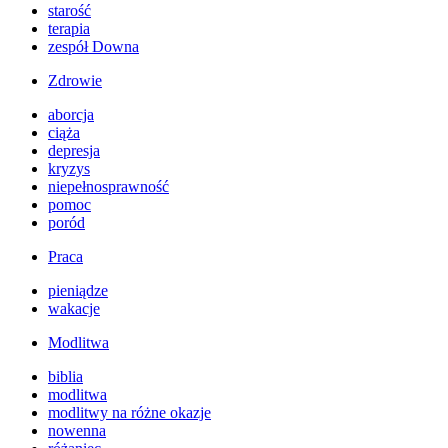
starość
terapia
zespół Downa
Zdrowie
aborcja
ciąża
depresja
kryzys
niepełnosprawność
pomoc
poród
Praca
pieniądze
wakacje
Modlitwa
biblia
modlitwa
modlitwy na różne okazje
nowenna