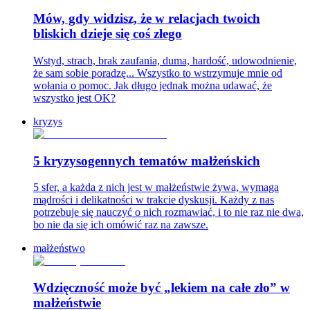
Mów, gdy widzisz, że w relacjach twoich
bliskich dzieje się coś złego
Wstyd, strach, brak zaufania, duma, hardość, udowodnienie,
że sam sobie poradzę... Wszystko to wstrzymuje mnie od
wołania o pomoc. Jak długo jednak można udawać, że
wszystko jest OK?
kryzys
5 kryzysogennych tematów małżeńskich
5 sfer, a każda z nich jest w małżeństwie żywa, wymaga
mądrości i delikatności w trakcie dyskusji. Każdy z nas
potrzebuje się nauczyć o nich rozmawiać, i to nie raz nie dwa,
bo nie da się ich omówić raz na zawsze.
małżeństwo
Wdzięczność może być „lekiem na całe zło” w
małżeństwie