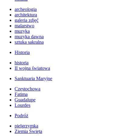
archeologia
architektura
galeria zdjęć
malarstwo
muzyka
muzyka dawna
sztuka sakralna
Historia
historia
II wojna światowa
Sanktuaria Maryjne
Częstochowa
Fatima
Guadalupe
Lourdes
Podróż
pielgrzymka
Ziemia Święta