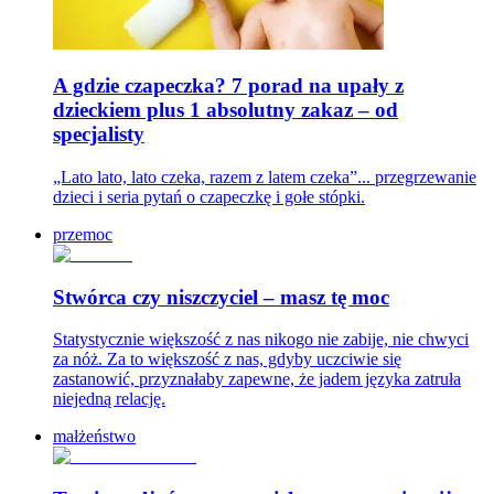
A gdzie czapeczka? 7 porad na upały z
dzieckiem plus 1 absolutny zakaz – od
specjalisty
„Lato lato, lato czeka, razem z latem czeka”... przegrzewanie
dzieci i seria pytań o czapeczkę i gołe stópki.
przemoc
Stwórca czy niszczyciel – masz tę moc
Statystycznie większość z nas nikogo nie zabije, nie chwyci
za nóż. Za to większość z nas, gdyby uczciwie się
zastanowić, przyznałaby zapewne, że jadem języka zatruła
niejedną relację.
małżeństwo