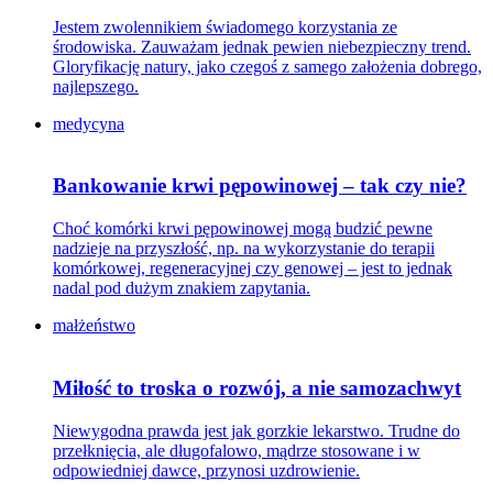
Jestem zwolennikiem świadomego korzystania ze
środowiska. Zauważam jednak pewien niebezpieczny trend.
Gloryfikację natury, jako czegoś z samego założenia dobrego,
najlepszego.
medycyna
Bankowanie krwi pępowinowej – tak czy nie?
Choć komórki krwi pępowinowej mogą budzić pewne
nadzieje na przyszłość, np. na wykorzystanie do terapii
komórkowej, regeneracyjnej czy genowej – jest to jednak
nadal pod dużym znakiem zapytania.
małżeństwo
Miłość to troska o rozwój, a nie samozachwyt
Niewygodna prawda jest jak gorzkie lekarstwo. Trudne do
przełknięcia, ale długofalowo, mądrze stosowane i w
odpowiedniej dawce, przynosi uzdrowienie.