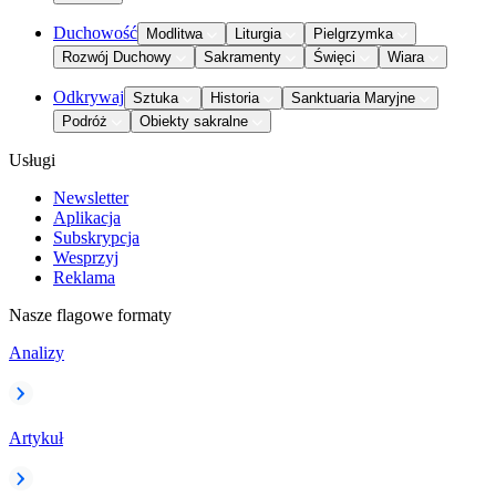
Duchowość
Modlitwa
Liturgia
Pielgrzymka
Rozwój Duchowy
Sakramenty
Święci
Wiara
Odkrywaj
Sztuka
Historia
Sanktuaria Maryjne
Podróż
Obiekty sakralne
Usługi
Newsletter
Aplikacja
Subskrypcja
Wesprzyj
Reklama
Nasze flagowe formaty
Analizy
Artykuł