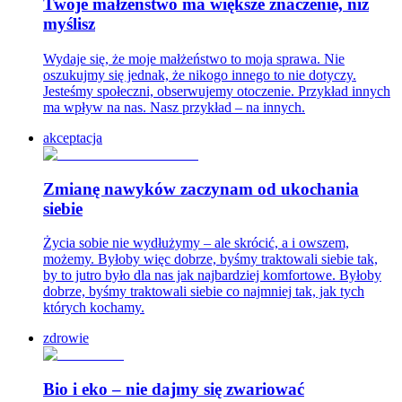
Twoje małżeństwo ma większe znaczenie, niż
myślisz
Wydaje się, że moje małżeństwo to moja sprawa. Nie
oszukujmy się jednak, że nikogo innego to nie dotyczy.
Jesteśmy społeczni, obserwujemy otoczenie. Przykład innych
ma wpływ na nas. Nasz przykład – na innych.
akceptacja
Zmianę nawyków zaczynam od ukochania
siebie
Życia sobie nie wydłużymy – ale skrócić, a i owszem,
możemy. Byłoby więc dobrze, byśmy traktowali siebie tak,
by to jutro było dla nas jak najbardziej komfortowe. Byłoby
dobrze, byśmy traktowali siebie co najmniej tak, jak tych
których kochamy.
zdrowie
Bio i eko – nie dajmy się zwariować