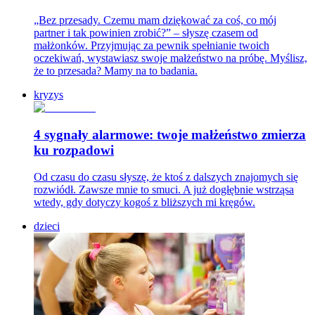
„Bez przesady. Czemu mam dziękować za coś, co mój
partner i tak powinien zrobić?” – słyszę czasem od
małżonków. Przyjmując za pewnik spełnianie twoich
oczekiwań, wystawiasz swoje małżeństwo na próbę. Myślisz,
że to przesada? Mamy na to badania.
kryzys
4 sygnały alarmowe: twoje małżeństwo zmierza
ku rozpadowi
Od czasu do czasu słyszę, że ktoś z dalszych znajomych się
rozwiódł. Zawsze mnie to smuci. A już dogłębnie wstrząsa
wtedy, gdy dotyczy kogoś z bliższych mi kręgów.
dzieci