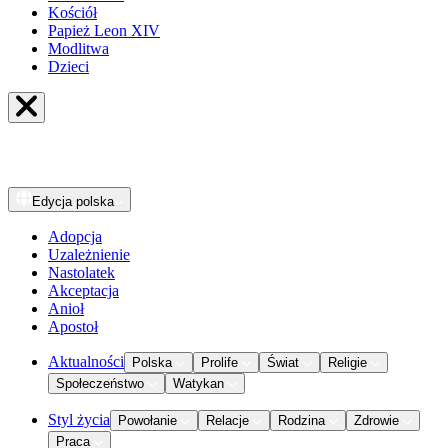
Kościół
Papież Leon XIV
Modlitwa
Dzieci
Edycja
polska
Adopcja
Uzależnienie
Nastolatek
Akceptacja
Anioł
Apostoł
Aktualności
Polska
Prolife
Świat
Religie
Społeczeństwo
Watykan
Styl życia
Powołanie
Relacje
Rodzina
Zdrowie
Praca