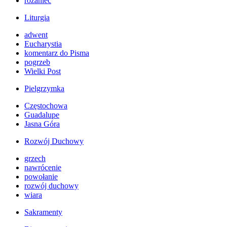
różaniec
Liturgia
adwent
Eucharystia
komentarz do Pisma
pogrzeb
Wielki Post
Pielgrzymka
Częstochowa
Guadalupe
Jasna Góra
Rozwój Duchowy
grzech
nawrócenie
powołanie
rozwój duchowy
wiara
Sakramenty