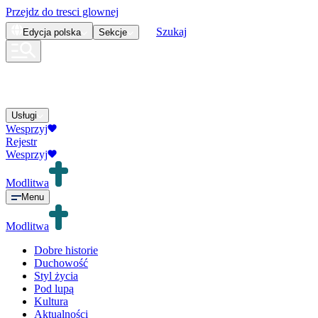
Przejdz do tresci glownej
Szukaj
Edycja
polska
Sekcje
Usługi
Wesprzyj
Rejestr
Wesprzyj
Modlitwa
Menu
Modlitwa
Dobre historie
Duchowość
Styl życia
Pod lupą
Kultura
Aktualności