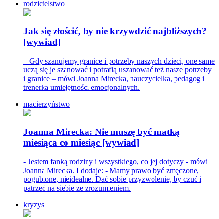
rodzicielstwo
Jak się złościć, by nie krzywdzić najbliższych?
[wywiad]
– Gdy szanujemy granice i potrzeby naszych dzieci, one same
uczą się je szanować i potrafią uszanować też nasze potrzeby
i granice – mówi Joanna Mirecka, nauczycielka, pedagog i
trenerka umiejętności emocjonalnych.
macierzyństwo
Joanna Mirecka: Nie muszę być matką
miesiąca co miesiąc [wywiad]
- Jestem fanką rodziny i wszystkiego, co jej dotyczy - mówi
Joanna Mirecka. I dodaje: - Mamy prawo być zmęczone,
pogubione, nieidealne. Dać sobie przyzwolenie, by czuć i
patrzeć na siebie ze zrozumieniem.
kryzys