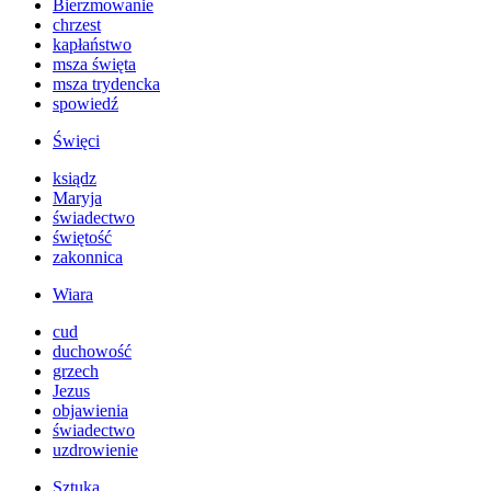
Bierzmowanie
chrzest
kapłaństwo
msza święta
msza trydencka
spowiedź
Święci
ksiądz
Maryja
świadectwo
świętość
zakonnica
Wiara
cud
duchowość
grzech
Jezus
objawienia
świadectwo
uzdrowienie
Sztuka