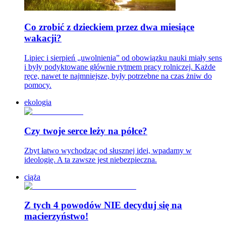
Co zrobić z dzieckiem przez dwa miesiące
wakacji?
Lipiec i sierpień „uwolnienia” od obowiązku nauki miały sens
i były podyktowane głównie rytmem pracy rolniczej. Każde
ręce, nawet te najmniejsze, były potrzebne na czas żniw do
pomocy.
ekologia
Czy twoje serce leży na półce?
Zbyt łatwo wychodząc od słusznej idei, wpadamy w
ideologię. A ta zawsze jest niebezpieczna.
ciąża
Z tych 4 powodów NIE decyduj się na
macierzyństwo!