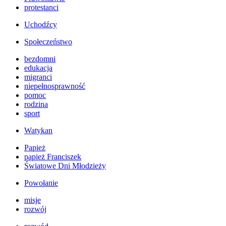
protestanci
Uchodźcy
Społeczeństwo
bezdomni
edukacja
migranci
niepełnosprawność
pomoc
rodzina
sport
Watykan
Papież
papież Franciszek
Światowe Dni Młodzieży
Powołanie
misje
rozwój