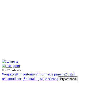
© 2025 Aleteia
Wesprzyj
Kim jesteśmy?
informacje prawne
Zostań
reklamodawcą
Skontaktuj się z Aleteią
Prywatność