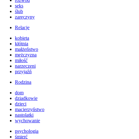
rozwód
seks
ślub
zaręczyny
Relacje
kobieta
kłótnia
małżeństwo
mężczyzna
miłość
narzeczeni
przyjaźń
Rodzina
dom
dziadkowie
dzieci
macierzyństwo
nastolatki
wychowanie
psychologia
śmierć