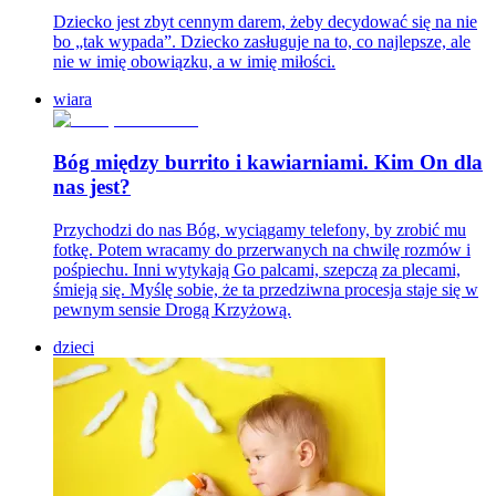
Dziecko jest zbyt cennym darem, żeby decydować się na nie
bo „tak wypada”. Dziecko zasługuje na to, co najlepsze, ale
nie w imię obowiązku, a w imię miłości.
wiara
Bóg między burrito i kawiarniami. Kim On dla
nas jest?
Przychodzi do nas Bóg, wyciągamy telefony, by zrobić mu
fotkę. Potem wracamy do przerwanych na chwilę rozmów i
pośpiechu. Inni wytykają Go palcami, szepczą za plecami,
śmieją się. Myślę sobie, że ta przedziwna procesja staje się w
pewnym sensie Drogą Krzyżową.
dzieci