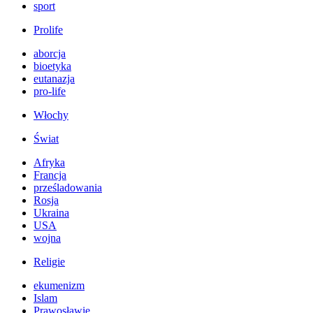
sport
Prolife
aborcja
bioetyka
eutanazja
pro-life
Włochy
Świat
Afryka
Francja
prześladowania
Rosja
Ukraina
USA
wojna
Religie
ekumenizm
Islam
Prawosławie