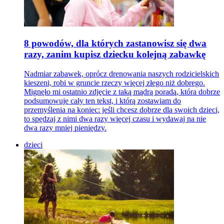
8 powodów, dla których zastanowisz się dwa
razy, zanim kupisz dziecku kolejną zabawkę
Nadmiar zabawek, oprócz drenowania naszych rodzicielskich
kieszeni, robi w gruncie rzeczy więcej złego niż dobrego.
Mignęło mi ostatnio zdjęcie z taką mądrą poradą, która dobrze
podsumowuje cały ten tekst, i którą zostawiam do
przemyślenia na koniec: jeśli chcesz dobrze dla swoich dzieci,
to spędzaj z nimi dwa razy więcej czasu i wydawaj na nie
dwa razy mniej pieniędzy.
dzieci