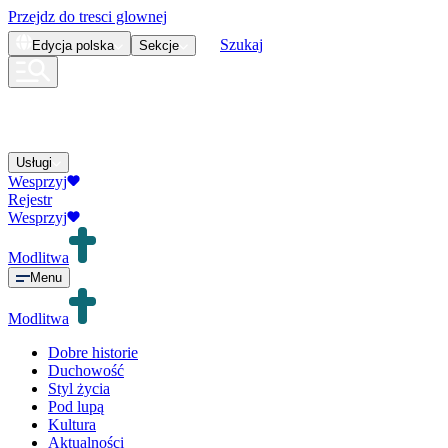
Przejdz do tresci glownej
Szukaj
Edycja
polska
Sekcje
Usługi
Wesprzyj
Rejestr
Wesprzyj
Modlitwa
Menu
Modlitwa
Dobre historie
Duchowość
Styl życia
Pod lupą
Kultura
Aktualności