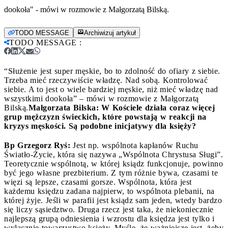
dookoła" - mówi w rozmowie z Małgorzatą Bilską.
TODO MESSAGE
Archiwizuj artykuł
TODO MESSAGE
:
“Służenie jest super męskie, bo to zdolność do ofiary z siebie.
Trzeba mieć rzeczywiście władzę. Nad sobą. Kontrolować
siebie. A to jest o wiele bardziej męskie, niż mieć władzę nad
wszystkimi dookoła” – mówi w rozmowie z Małgorzatą
Bilską.
Małgorzata Bilska: W Kościele działa coraz więcej
grup mężczyzn świeckich, które powstają w reakcji na
kryzys męskości. Są podobne inicjatywy dla księży?
Bp Grzegorz Ryś:
Jest np. wspólnota kapłanów Ruchu
Światło-Życie, która się nazywa „Wspólnota Chrystusa Sługi”.
Teoretycznie wspólnotą, w której ksiądz funkcjonuje, powinno
być jego własne prezbiterium. Z tym różnie bywa, czasami te
więzi są lepsze, czasami gorsze. Wspólnota, która jest
każdemu księdzu zadana najpierw, to wspólnota plebanii, na
której żyje. Jeśli w parafii jest ksiądz sam jeden, wtedy bardzo
się liczy sąsiedztwo. Druga rzecz jest taka, że niekoniecznie
najlepszą grupą odniesienia i wzrostu dla księdza jest tylko i
wyłącznie towarzystwo księży. Myślę, że ważniejsze jest, żeby