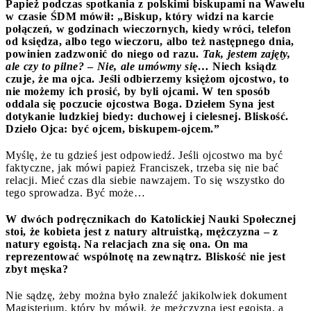
Papież podczas spotkania z polskimi biskupami na Wawelu
w czasie ŚDM mówił: „Biskup, który widzi na karcie
połączeń, w godzinach wieczornych, kiedy wróci, telefon
od księdza, albo tego wieczoru, albo też następnego dnia,
powinien zadzwonić do niego od razu.
Tak, jestem zajęty,
ale czy to pilne?
–
Nie, ale umówmy się…
Niech ksiądz
czuje, że ma ojca. Jeśli odbierzemy księżom ojcostwo, to
nie możemy ich prosić, by byli ojcami. W ten sposób
oddala się poczucie ojcostwa Boga. Dziełem Syna jest
dotykanie ludzkiej biedy: duchowej i cielesnej. Bliskość.
Dzieło Ojca: być ojcem, biskupem-ojcem.”
Myślę, że tu gdzieś jest odpowiedź. Jeśli ojcostwo ma być
faktyczne, jak mówi papież Franciszek, trzeba się nie bać
relacji. Mieć czas dla siebie nawzajem. To się wszystko do
tego sprowadza. Być może…
W dwóch podręcznikach do Katolickiej Nauki Społecznej
stoi, że kobieta jest z natury altruistką, mężczyzna – z
natury egoistą. Na relacjach zna się ona. On ma
reprezentować wspólnotę na zewnątrz. Bliskość nie jest
zbyt męska?
Nie sądzę, żeby można było znaleźć jakikolwiek dokument
Magisterium, który by mówił, że mężczyzna jest egoistą, a