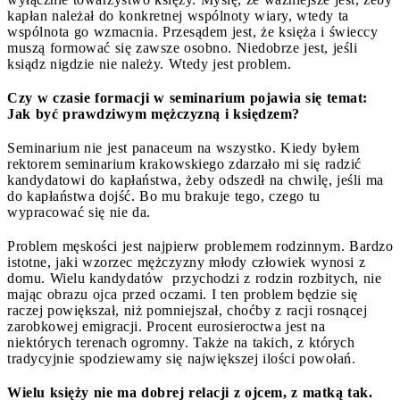
kapłan należał do konkretnej wspólnoty wiary, wtedy ta
wspólnota go wzmacnia. Przesądem jest, że księża i świeccy
muszą formować się zawsze osobno. Niedobrze jest, jeśli
ksiądz nigdzie nie należy. Wtedy jest problem.
Czy w czasie formacji w seminarium pojawia się temat:
Jak być prawdziwym mężczyzną i księdzem?
Seminarium nie jest panaceum na wszystko. Kiedy byłem
rektorem seminarium krakowskiego zdarzało mi się radzić
kandydatowi do kapłaństwa, żeby odszedł na chwilę, jeśli ma
do kapłaństwa dojść. Bo mu brakuje tego, czego tu
wypracować się nie da.
Problem męskości jest najpierw problemem rodzinnym. Bardzo
istotne, jaki wzorzec mężczyzny młody człowiek wynosi z
domu. Wielu kandydatów przychodzi z rodzin rozbitych, nie
mając obrazu ojca przed oczami. I ten problem będzie się
raczej powiększał, niż pomniejszał, choćby z racji rosnącej
zarobkowej emigracji. Procent eurosieroctwa jest na
niektórych terenach ogromny. Także na takich, z których
tradycyjnie spodziewamy się największej ilości powołań.
Wielu księży nie ma dobrej relacji z ojcem, z matką tak.