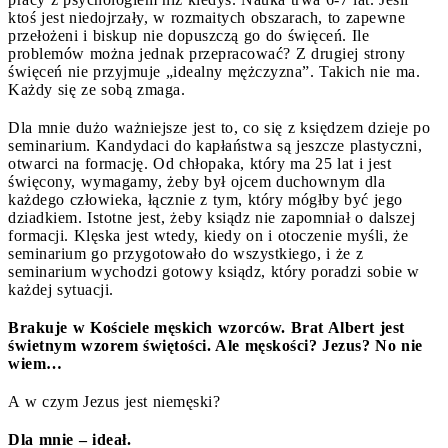
ktoś jest niedojrzały, w rozmaitych obszarach, to zapewne
przełożeni i biskup nie dopuszczą go do święceń. Ile
problemów można jednak przepracować? Z drugiej strony
święceń nie przyjmuje „idealny mężczyzna”. Takich nie ma.
Każdy się ze sobą zmaga.
Dla mnie dużo ważniejsze jest to, co się z księdzem dzieje po
seminarium. Kandydaci do kapłaństwa są jeszcze plastyczni,
otwarci na formację. Od chłopaka, który ma 25 lat i jest
święcony, wymagamy, żeby był ojcem duchownym dla
każdego człowieka, łącznie z tym, który mógłby być jego
dziadkiem. Istotne jest, żeby ksiądz nie zapomniał o dalszej
formacji. Klęska jest wtedy, kiedy on i otoczenie myśli, że
seminarium go przygotowało do wszystkiego, i że z
seminarium wychodzi gotowy ksiądz, który poradzi sobie w
każdej sytuacji.
Brakuje w Kościele męskich wzorców. Brat Albert jest
świetnym wzorem świętości. Ale męskości? Jezus? No nie
wiem…
A w czym Jezus jest niemęski?
Dla mnie – ideał.