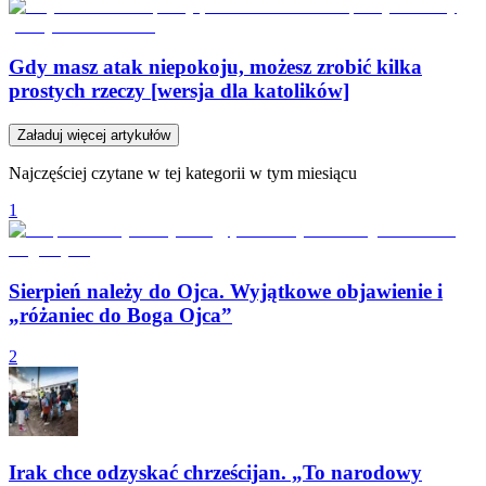
Gdy masz atak niepokoju, możesz zrobić kilka
prostych rzeczy [wersja dla katolików]
Załaduj więcej artykułów
Najczęściej czytane w tej kategorii w tym miesiącu
1
Sierpień należy do Ojca. Wyjątkowe objawienie i
„różaniec do Boga Ojca”
2
Irak chce odzyskać chrześcijan. „To narodowy