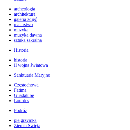
archeologia
architektura
galeria zdjęć
malarstwo
muzyka
muzyka dawna
sztuka sakralna
Historia
historia
II wojna światowa
Sanktuaria Maryjne
Częstochowa
Fatima
Guadalupe
Lourdes
Podróż
pielgrzymka
Ziemia Święta