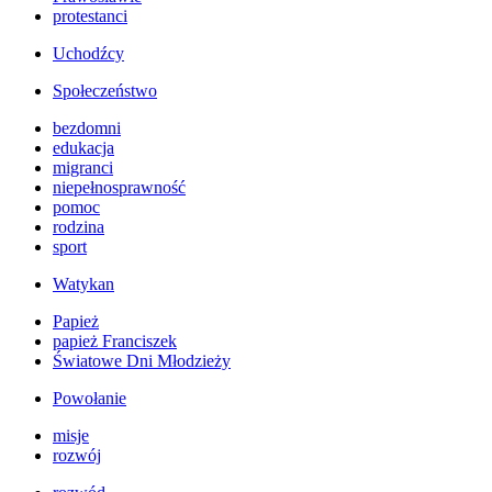
protestanci
Uchodźcy
Społeczeństwo
bezdomni
edukacja
migranci
niepełnosprawność
pomoc
rodzina
sport
Watykan
Papież
papież Franciszek
Światowe Dni Młodzieży
Powołanie
misje
rozwój