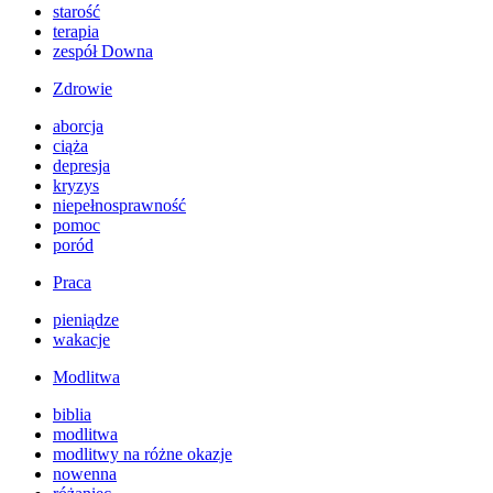
starość
terapia
zespół Downa
Zdrowie
aborcja
ciąża
depresja
kryzys
niepełnosprawność
pomoc
poród
Praca
pieniądze
wakacje
Modlitwa
biblia
modlitwa
modlitwy na różne okazje
nowenna