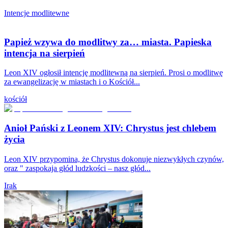
Intencje modlitewne
Papież wzywa do modlitwy za… miasta. Papieska
intencja na sierpień
Leon XIV ogłosił intencję modlitewną na sierpień. Prosi o modlitwę
za ewangelizację w miastach i o Kościół...
kościół
Anioł Pański z Leonem XIV: Chrystus jest chlebem
życia
Leon XIV przypomina, że Chrystus dokonuje niezwykłych czynów,
oraz " zaspokaja głód ludzkości – nasz głód...
Irak