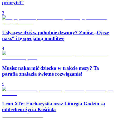
priorytet”
3
Usłyszysz dziś w południe dzwony? Zmów „Ojcze
nasz” i tę specjalną modlitwę
4
Musisz nakarmić dziecko w trakcie mszy? Ta
parafia znalazła świetne rozwiązanie!
5
Leon XIV: Eucharystia oraz Liturgia Godzin są
oddechem życia Kościoła