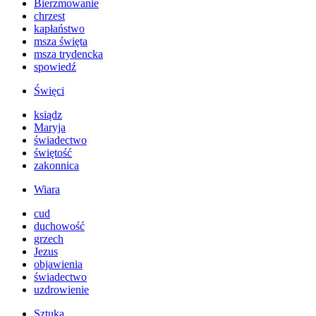
Bierzmowanie
chrzest
kapłaństwo
msza święta
msza trydencka
spowiedź
Święci
ksiądz
Maryja
świadectwo
świętość
zakonnica
Wiara
cud
duchowość
grzech
Jezus
objawienia
świadectwo
uzdrowienie
Sztuka