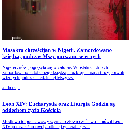
Masakra chrześcijan w Nigerii. Zamordowano
księdza, podczas Mszy porwano wiernych
Nigeria znów pogrążyła się w żałobie. W ostatnich dniach
zamordowano katolickiego księdza, a uzbrojeni napastnicy porwali
wiernych podczas niedzielnej Mszy św.
audiencja
Leon XIV: Eucharystia oraz Liturgia Godzin są
oddechem życia Kościoła
Modlitwa to podstawowy wymiar człowieczeństwa – mówił Leon
XIV podczas środowej audiencji generalnej w...