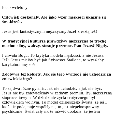
Ideał wcielony.
Człowiek doskonały. Ale jako wzór męskości ukazuje się
św. Józefa.
Jezus jest fantastycznym mężczyzną. Józef zresztą też!
W tradycyjnej kulturze prawdziwy mężczyzna to trochę
macho: silny, walczy, stosuje przemoc. Pan Jezus? Nigdy.
I chwała Bogu. To krytyka modelu męskości, a nie Jezusa.
Jeśli Jezus miałby być jak Sylwester Stallone, to wyszłaby
karykatura męskości.
Zdobywa też kobiety. Jak się tego wyrzec i nie uchodzić za
zniewieściałego?
To są dwa różne pytania. Jak nie uchodzić, a jak nie być.
Jezus nie był zniewieściały w żadnym promilu. Był mężczyzną
stuprocentowym. W dziedzinie życia erotycznego był
człowiekiem wolnym. To model dzisiejszego świata, że jeśli
ktoś nie podejmuje współżycia, to jest niepełnosprawny
psychicznie. Świat cały może mówić dookoła, że jestem