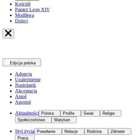
Kościół
Papież Leon XIV
Modlitwa
Dzieci
Edycja
polska
Adopcja
Uzależnienie
Nastolatek
Akceptacja
Anioł
Apostoł
Aktualności
Polska
Prolife
Świat
Religie
Społeczeństwo
Watykan
Styl życia
Powołanie
Relacje
Rodzina
Zdrowie
Praca