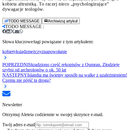
kobieta altruistką. To raczej nieco „psychologizujące”
dywagacje teologów.
TODO MESSAGE
Archiwizuj artykuł
TODO MESSAGE
:
Słowa kluczowe/tagi powiązane z tym artykułem:
kobiety
ksiądz
mężczyzna
powołanie
POPRZEDNI
Skradziono część rękopisów z Qumran. Złodzieje
szybsi od archeologów o ok. 50 lat
NASTĘPNY
Islandia ma świetny sposób na walkę z uzależnieniem!
Czemu nie pójść tą drogą?
Newsletter
Otrzymuj Aleteia codziennie w swojej skrzynce e-mail.
Twój adres e-mail