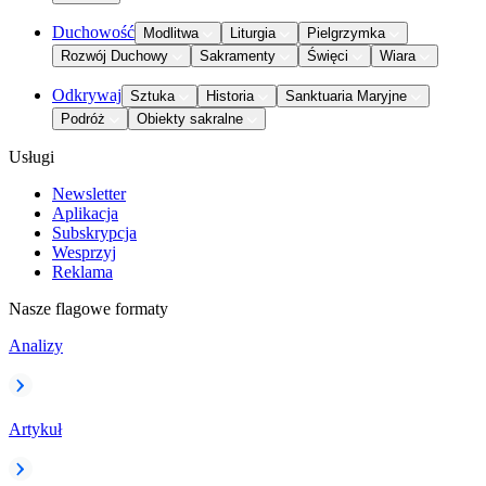
Duchowość
Modlitwa
Liturgia
Pielgrzymka
Rozwój Duchowy
Sakramenty
Święci
Wiara
Odkrywaj
Sztuka
Historia
Sanktuaria Maryjne
Podróż
Obiekty sakralne
Usługi
Newsletter
Aplikacja
Subskrypcja
Wesprzyj
Reklama
Nasze flagowe formaty
Analizy
Artykuł