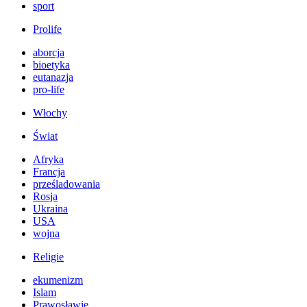
sport
Prolife
aborcja
bioetyka
eutanazja
pro-life
Włochy
Świat
Afryka
Francja
prześladowania
Rosja
Ukraina
USA
wojna
Religie
ekumenizm
Islam
Prawosławie