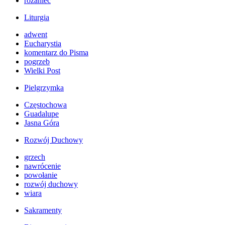
różaniec
Liturgia
adwent
Eucharystia
komentarz do Pisma
pogrzeb
Wielki Post
Pielgrzymka
Częstochowa
Guadalupe
Jasna Góra
Rozwój Duchowy
grzech
nawrócenie
powołanie
rozwój duchowy
wiara
Sakramenty