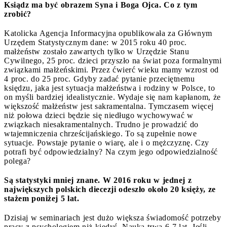
Ksiądz ma być obrazem Syna i Boga Ojca. Co z tym
zrobić?
Katolicka Agencja Informacyjna opublikowała za Głównym
Urzędem Statystycznym dane: w 2015 roku 40 proc.
małżeństw zostało zawartych tylko w Urzędzie Stanu
Cywilnego, 25 proc. dzieci przyszło na świat poza formalnymi
związkami małżeńskimi. Przez ćwierć wieku mamy wzrost od
4 proc. do 25 proc. Gdyby zadać pytanie przeciętnemu
księdzu, jaka jest sytuacja małżeństwa i rodziny w Polsce, to
on myśli bardziej idealistycznie. Wydaje się nam kapłanom, że
większość małżeństw jest sakramentalna. Tymczasem więcej
niż połowa dzieci będzie się niedługo wychowywać w
związkach niesakramentalnych. Trudno je prowadzić do
wtajemniczenia chrześcijańskiego. To są zupełnie nowe
sytuacje. Powstaje pytanie o wiarę, ale i o mężczyznę. Czy
potrafi być odpowiedzialny? Na czym jego odpowiedzialność
polega?
Są statystyki mniej znane. W 2016 roku w jednej z
największych polskich diecezji odeszło około 20 księży, ze
stażem poniżej 5 lat.
Dzisiaj w seminariach jest dużo większa świadomość potrzeby
pracy z psychologiem niż kiedyś. Nauka trwa 6-7 lat. Jeśli