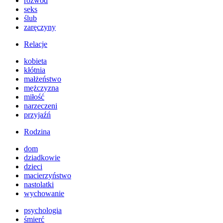
rozwód
seks
ślub
zaręczyny
Relacje
kobieta
kłótnia
małżeństwo
mężczyzna
miłość
narzeczeni
przyjaźń
Rodzina
dom
dziadkowie
dzieci
macierzyństwo
nastolatki
wychowanie
psychologia
śmierć