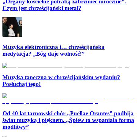
„Organy kościelne potrafią zabrzmieć mrocznie”.
Czym jest chrześcijański metal?
Muzyka elektroniczna i… chrześcijańska
medytacja? „Bóg daje wolność!”
Muzyka taneczna w chrześcijańskim wydaniu?
Posłuchaj tego!
Od 40 lat tarnowski chór „Puellae Orantes” podbija
świat muzyką i pięknem. „Śpiew to wspaniała forma
modlitwy”