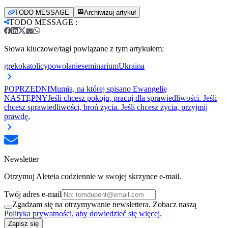
TODO MESSAGE
Archiwizuj artykuł
TODO MESSAGE
:
Słowa kluczowe/tagi powiązane z tym artykułem:
grekokatolicy
powołanie
seminarium
Ukraina
POPRZEDNI
Mumia, na której spisano Ewangelię
NASTĘPNY
Jeśli chcesz pokoju, pracuj dla sprawiedliwości. Jeśli
chcesz sprawiedliwości, broń życia. Jeśli chcesz życia, przyjmij
prawdę.
Newsletter
Otrzymuj Aleteia codziennie w swojej skrzynce e-mail.
Twój adres e-mail
Zgadzam się na otrzymywanie newslettera. Zobacz naszą
Polityka prywatności, aby dowiedzieć się więcej.
Zapisz się