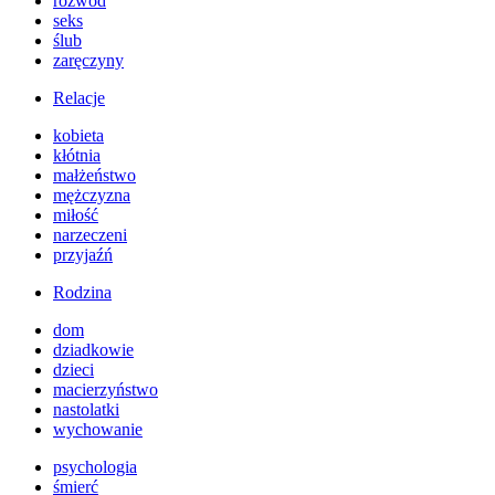
rozwód
seks
ślub
zaręczyny
Relacje
kobieta
kłótnia
małżeństwo
mężczyzna
miłość
narzeczeni
przyjaźń
Rodzina
dom
dziadkowie
dzieci
macierzyństwo
nastolatki
wychowanie
psychologia
śmierć