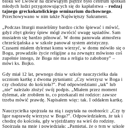
bloku we Lwowie na dziewiątym piętrze było centrum spotkań
młodych ludzi przygotowujących się do kapłaństwa –
rodzaj
tajnego greckokatolickiego seminarium duchownego
.
Przechowywano w nim także Najświętszy Sakrament.
„Podczas liturgii musieliśmy bardzo cicho śpiewać i mówić,
gdyż zbyt głośny śpiew mógł zwrócić uwagę sąsiadów. Sam
musiałem się bardzo pilnować. W domu panowała atmosfera
chrześcijańska a w szkole panował system ateistyczny.
Czasami miałem dylemat komu wierzyć, w domu mówiło się o
Bogu, prowadziło życie religijne a na zewnątrz mówiono coś
zupełnie innego, że Boga nie ma a religia to zabobony” –
mówi ks. Bojko.
Gdy miał 12 lat, pewnego dnia w szkole nauczycielka dała
uczniom kartkę z dwoma pytaniami: „Czy wierzysz w Boga i
czy chodzisz do kościoła?”. Pod odpowiedziami „tak” lub
„nie” należało złożyć swój podpis. „Miałem przez moment
dylemat, ale zrobiłem to, co przekazali mi rodzice: zawsze
trzeba mówić prawdę. Napisałem więc: tak. I oddałem kartkę.
Nauczycielka spojrzała na nią i zapytała na osobności: „Czy ty
Igor naprawdę wierzysz w Boga?”. Odpowiedziałem, że tak i
chodzę do kościoła, gdy wyjeżdżamy na wieś do rodziny.
Spojrzała na mnie i powiedziała: „Pamiętaj, że o tym w szkole