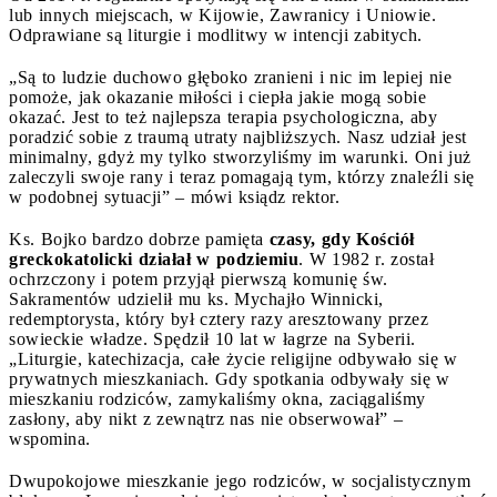
lub innych miejscach, w Kijowie, Zawranicy i Uniowie.
Odprawiane są liturgie i modlitwy w intencji zabitych.
„Są to ludzie duchowo głęboko zranieni i nic im lepiej nie
pomoże, jak okazanie miłości i ciepła jakie mogą sobie
okazać. Jest to też najlepsza terapia psychologiczna, aby
poradzić sobie z traumą utraty najbliższych. Nasz udział jest
minimalny, gdyż my tylko stworzyliśmy im warunki. Oni już
zaleczyli swoje rany i teraz pomagają tym, którzy znaleźli się
w podobnej sytuacji” – mówi ksiądz rektor.
Ks. Bojko bardzo dobrze pamięta
czasy, gdy Kościół
greckokatolicki działał w podziemiu
. W 1982 r. został
ochrzczony i potem przyjął pierwszą komunię św.
Sakramentów udzielił mu ks. Mychajło Winnicki,
redemptorysta, który był cztery razy aresztowany przez
sowieckie władze. Spędził 10 lat w łagrze na Syberii.
„Liturgie, katechizacja, całe życie religijne odbywało się w
prywatnych mieszkaniach. Gdy spotkania odbywały się w
mieszkaniu rodziców, zamykaliśmy okna, zaciągaliśmy
zasłony, aby nikt z zewnątrz nas nie obserwował” –
wspomina.
Dwupokojowe mieszkanie jego rodziców, w socjalistycznym