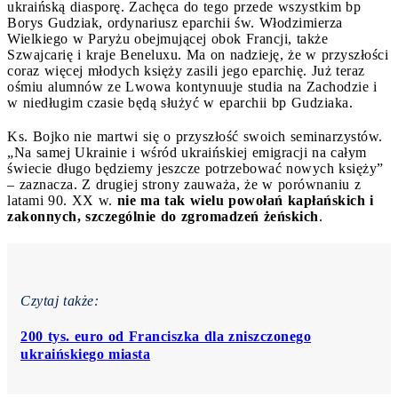
ukraińską diasporę. Zachęca do tego przede wszystkim bp
Borys Gudziak, ordynariusz eparchii św. Włodzimierza
Wielkiego w Paryżu obejmującej obok Francji, także
Szwajcarię i kraje Beneluxu. Ma on nadzieję, że w przyszłości
coraz więcej młodych księży zasili jego eparchię. Już teraz
ośmiu alumnów ze Lwowa kontynuuje studia na Zachodzie i
w niedługim czasie będą służyć w eparchii bp Gudziaka.
Ks. Bojko nie martwi się o przyszłość swoich seminarzystów.
„Na samej Ukrainie i wśród ukraińskiej emigracji na całym
świecie długo będziemy jeszcze potrzebować nowych księży”
– zaznacza. Z drugiej strony zauważa, że w porównaniu z
latami 90. XX w.
nie ma tak wielu powołań kapłańskich i
zakonnych, szczególnie do zgromadzeń żeńskich
.
Czytaj także:
200 tys. euro od Franciszka dla zniszczonego
ukraińskiego miasta