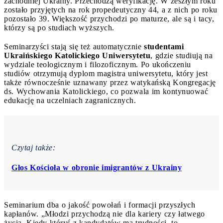
zachodniej Ukrainy. Przechodzą weryfikację. W zeszłym roku
zostało przyjętych na rok propedeutyczny 44, a z nich po roku
pozostało 39. Większość przychodzi po maturze, ale są i tacy,
którzy są po studiach wyższych.
Seminarzyści stają się też automatycznie
studentami
Ukraińskiego Katolickiego Uniwersytetu
, gdzie studiują na
wydziale teologicznym i filozoficznym. Po ukończeniu
studiów otrzymują dyplom magistra uniwersytetu, który jest
także równocześnie uznawany przez watykańską Kongregację
ds. Wychowania Katolickiego, co pozwala im kontynuować
edukację na uczelniach zagranicznych.
Czytaj także:
Głos Kościoła w obronie imigrantów z Ukrainy
Seminarium dba o jakość powołań i formacji przyszłych
kapłanów. „Młodzi przychodzą nie dla kariery czy łatwego
życia. Kiedy któryś z kandydatów ma trudności, to