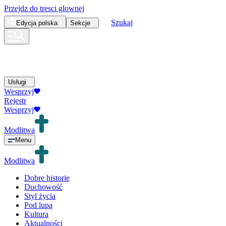
Przejdz do tresci glownej
Szukaj
Edycja
polska
Sekcje
Usługi
Wesprzyj
Rejestr
Wesprzyj
Modlitwa
Menu
Modlitwa
Dobre historie
Duchowość
Styl życia
Pod lupą
Kultura
Aktualności