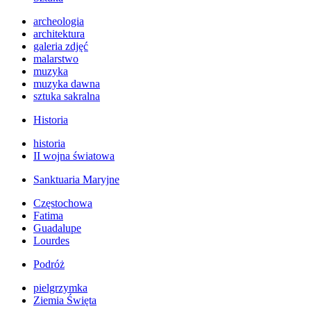
archeologia
architektura
galeria zdjęć
malarstwo
muzyka
muzyka dawna
sztuka sakralna
Historia
historia
II wojna światowa
Sanktuaria Maryjne
Częstochowa
Fatima
Guadalupe
Lourdes
Podróż
pielgrzymka
Ziemia Święta