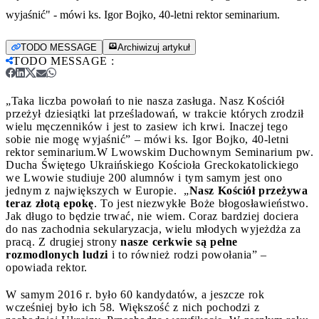
wyjaśnić" - mówi ks. Igor Bojko, 40-letni rektor seminarium.
TODO MESSAGE
Archiwizuj artykuł
TODO MESSAGE
:
„Taka liczba powołań to nie nasza zasługa. Nasz Kościół
przeżył dziesiątki lat prześladowań, w trakcie których zrodził
wielu męczenników i jest to zasiew ich krwi. Inaczej tego
sobie nie mogę wyjaśnić” – mówi ks. Igor Bojko, 40-letni
rektor seminarium.
W Lwowskim Duchownym Seminarium pw.
Ducha Świętego Ukraińskiego Kościoła Greckokatolickiego
we Lwowie studiuje 200 alumnów i tym samym jest ono
jednym z największych w Europie. „
Nasz Kościół przeżywa
teraz złotą epokę
. To jest niezwykłe Boże błogosławieństwo.
Jak długo to będzie trwać, nie wiem. Coraz bardziej dociera
do nas zachodnia sekularyzacja, wielu młodych wyjeżdża za
pracą. Z drugiej strony
nasze cerkwie są pełne
rozmodlonych ludzi
i to również rodzi powołania” –
opowiada rektor.
W samym 2016 r. było 60 kandydatów, a jeszcze rok
wcześniej było ich 58. Większość z nich pochodzi z