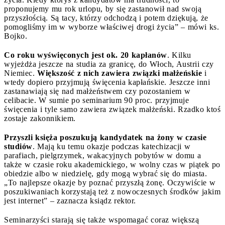
proponujemy mu rok urlopu, by się zastanowił nad swoją
przyszłością. Są tacy, którzy odchodzą i potem dziękują, że
pomogliśmy im w wyborze właściwej drogi życia” – mówi ks.
Bojko.
Co roku wyświęconych jest ok. 20 kapłanów
. Kilku
wyjeżdża jeszcze na studia za granicę, do Włoch, Austrii czy
Niemiec.
Większość z nich zawiera związki małżeńskie
i
wtedy dopiero przyjmują święcenia kapłańskie. Jeszcze inni
zastanawiają się nad małżeństwem czy pozostaniem w
celibacie. W sumie po seminarium 90 proc. przyjmuje
święcenia i tyle samo zawiera związek małżeński. Rzadko ktoś
zostaje zakonnikiem.
Przyszli księża poszukują kandydatek na żony w czasie
studiów
. Mają ku temu okazje podczas katechizacji w
parafiach, pielgrzymek, wakacyjnych pobytów w domu a
także w czasie roku akademickiego, w wolny czas w piątek po
obiedzie albo w niedzielę, gdy mogą wybrać się do miasta.
„To najlepsze okazje by poznać przyszłą żonę. Oczywiście w
poszukiwaniach korzystają też z nowoczesnych środków jakim
jest internet” – zaznacza ksiądz rektor.
Seminarzyści starają się także wspomagać coraz większą