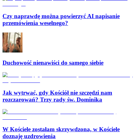
Czy naprawdę można powierzyć AI napisanie
przemówienia weselnego?
Duchowość nienawiści do samego siebie
Jak wytrwać, gdy Kościół nie szczędzi nam
rozczarowań? Trzy rady św. Dominika
W Kościele zostałam skrzywdzona, w Kościele
doznaję uzdrowienia