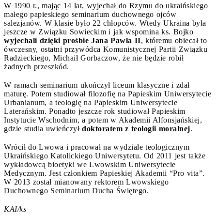
W 1990 r., mając 14 lat, wyjechał do Rzymu do ukraińskiego
małego papieskiego seminarium duchownego ojców
salezjanów. W klasie było 22 chłopców. Wtedy Ukraina była
jeszcze w Związku Sowieckim i jak wspomina ks. Bojko
wyjechali dzięki prośbie Jana Pawła II
, któremu obiecał to
ówczesny, ostatni przywódca Komunistycznej Partii Związku
Radzieckiego, Michaił Gorbaczow, że nie będzie robił
żadnych przeszkód.
W ramach seminarium ukończył liceum klasyczne i zdał
maturę. Potem studiował filozofię na Papieskim Uniwersytecie
Urbanianum, a teologię na Papieskim Uniwersytecie
Laterańskim. Ponadto jeszcze rok studiował Papieskim
Instytucie Wschodnim, a potem w Akademii Alfonsjańskiej,
gdzie studia uwieńczył
doktoratem z teologii moralnej
.
Wrócił do Lwowa i pracował na wydziale teologicznym
Ukraińskiego Katolickiego Uniwersytetu. Od 2011 jest także
wykładowcą bioetyki we Lwowskim Uniwersytecie
Medycznym. Jest członkiem Papieskiej Akademii “Pro vita”.
W 2013 został mianowany rektorem Lwowskiego
Duchownego Seminarium Ducha Świętego.
KAI/ks