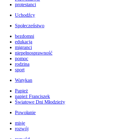
protestanci
Uchodźcy
Społeczeństwo
bezdomni
edukacja
migranci
niepełnosprawność
pomoc
rodzina
sport
Watykan
Papież
papież Franciszek
Światowe Dni Młodzieży
Powołanie
misje
rozwój