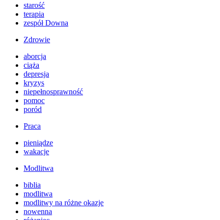
starość
terapia
zespół Downa
Zdrowie
aborcja
ciąża
depresja
kryzys
niepełnosprawność
pomoc
poród
Praca
pieniądze
wakacje
Modlitwa
biblia
modlitwa
modlitwy na różne okazje
nowenna