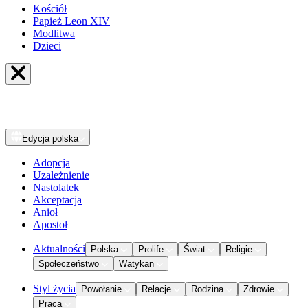
Kościół
Papież Leon XIV
Modlitwa
Dzieci
Edycja
polska
Adopcja
Uzależnienie
Nastolatek
Akceptacja
Anioł
Apostoł
Aktualności
Polska
Prolife
Świat
Religie
Społeczeństwo
Watykan
Styl życia
Powołanie
Relacje
Rodzina
Zdrowie
Praca