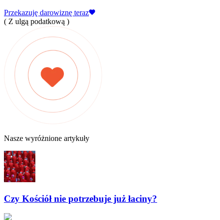
Przekazuję darowiznę teraz
( Z ulgą podatkową )
Nasze wyróżnione artykuły
Czy Kościół nie potrzebuje już łaciny?