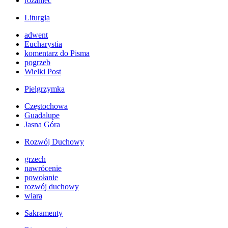
różaniec
Liturgia
adwent
Eucharystia
komentarz do Pisma
pogrzeb
Wielki Post
Pielgrzymka
Częstochowa
Guadalupe
Jasna Góra
Rozwój Duchowy
grzech
nawrócenie
powołanie
rozwój duchowy
wiara
Sakramenty