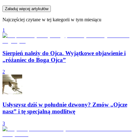
Załaduj więcej artykułów
Najczęściej czytane w tej kategorii w tym miesiącu
1
Sierpień należy do Ojca. Wyjątkowe objawienie i
„różaniec do Boga Ojca”
2
Usłyszysz dziś w południe dzwony? Zmów „Ojcze
nasz” i tę specjalną modlitwę
3