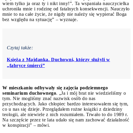
wiem tylko ja oraz ty i nikt inny!”. Ta wspaniała nauczycielka
uchroniła mnie i rodzinę od fatalnych konsekwencji. Nauczyło
mnie to na całe życie, że nigdy nie należy się wypierać Boga
bez względu na sytuację” – wyznaje.
Czytaj także:
Księża z Majdanka. Duchowni, którzy służyli w
„fabryce śmierci”
W mieszkaniu odbywały się zajęcia podziemnego
seminarium duchownego
. „Ja i mój brat nie wiedzieliśmy o
tym. Nie mogliśmy znać nazwisk osób do nas
przychodzących. Jako chłopiec bardzo interesowałem się tym,
co u nas się dzieje. Przeglądałem rożne książki z dziedziny
teologii, ale niewiele z nich rozumiałem. Trwało to do 1989 r.
Na szczęście przez te lata udało się nam zachować działalność
w konspiracji” – mówi.