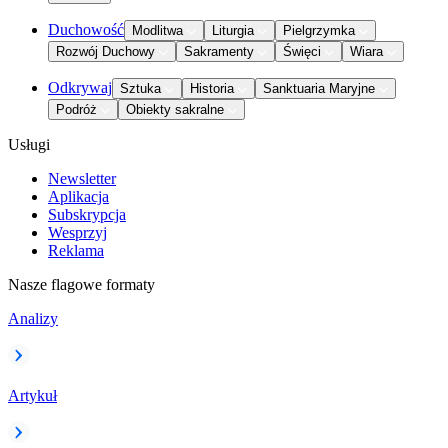
Duchowość
Modlitwa
Liturgia
Pielgrzymka
Rozwój Duchowy
Sakramenty
Święci
Wiara
Odkrywaj
Sztuka
Historia
Sanktuaria Maryjne
Podróż
Obiekty sakralne
Usługi
Newsletter
Aplikacja
Subskrypcja
Wesprzyj
Reklama
Nasze flagowe formaty
Analizy
Artykuł