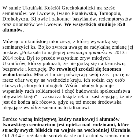
W sumie Ukraiński Kościół Greckokatolicki ma sześć
seminariów: we Lwowie, Iwano-Frankiwsku, Tarnopolu,
Drohobyczu, Kijowie i zakonne: bazylianów, redemptorystów
oraz orionistów we Lwowie.
We wszystkich studiuje 850
alumnów
.
Mówiąc o ukraińskiej młodzieży, z której wywodzą się
seminarzyści ks. Bojko zwraca uwagę na radykalną zmianę jej
postaw. „Pokazała to najlepiej
rewolucja godności
w 2013 i
2014 roku. Był to przede wszystkim zryw młodych
Ukraińców, którzy pokazali, że nie godzą się na kłamstwo,
bezprawie i korupcję.
Po rewolucji zrodził się fenomen
wolontariatu
. Młodzi ludzie poświęcają swój czas i pracę na
rzecz ofiar wojny na wschodzie kraju, ich rodzin czy osób
starszych, chorych i ubogich. Wśród młodych panuje
wspaniały ruch solidarności i chęć budowania społeczeństwa
obywatelskiego” – zaznacza ksiądz rektor zastrzegając, że nie
jest do końca tak różowo, gdyż są też mocne środowiska
ulegające współczesnemu materializmowi.
Bardzo ważną
inicjatywą kadry naukowej i alumnów
lwowskiego seminarium jest opieka nad rodzinami, które
straciły swych bliskich na wojnie na wschodniej Ukrainie
.
Od 2014 r. regularnie spotykają się oni z nimi w seminarium