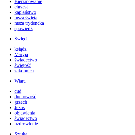
Bierzmowanie
chrzest
kapłaństwo
msza święta
msza trydencka
spowiedź
Święci
ksiądz
Maryja
świadectwo
świętość
zakonnica
Wiara
cud
duchowość
grzech
Jezus
objawienia
świadectwo
uzdrowienie
Sztuka