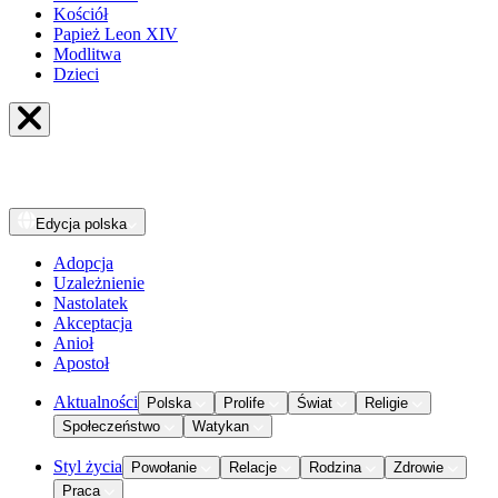
Kościół
Papież Leon XIV
Modlitwa
Dzieci
Edycja
polska
Adopcja
Uzależnienie
Nastolatek
Akceptacja
Anioł
Apostoł
Aktualności
Polska
Prolife
Świat
Religie
Społeczeństwo
Watykan
Styl życia
Powołanie
Relacje
Rodzina
Zdrowie
Praca