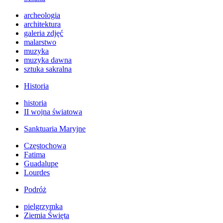
archeologia
architektura
galeria zdjęć
malarstwo
muzyka
muzyka dawna
sztuka sakralna
Historia
historia
II wojna światowa
Sanktuaria Maryjne
Częstochowa
Fatima
Guadalupe
Lourdes
Podróż
pielgrzymka
Ziemia Święta