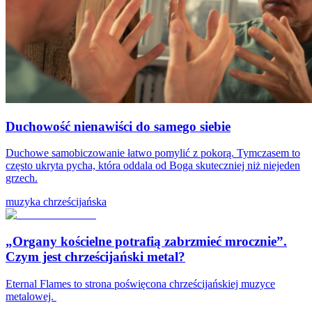
Duchowość nienawiści do samego siebie
Duchowe samobiczowanie łatwo pomylić z pokorą. Tymczasem to
często ukryta pycha, która oddala od Boga skuteczniej niż niejeden
grzech.
muzyka chrześcijańska
„Organy kościelne potrafią zabrzmieć mrocznie”.
Czym jest chrześcijański metal?
Eternal Flames to strona poświęcona chrześcijańskiej muzyce
metalowej.