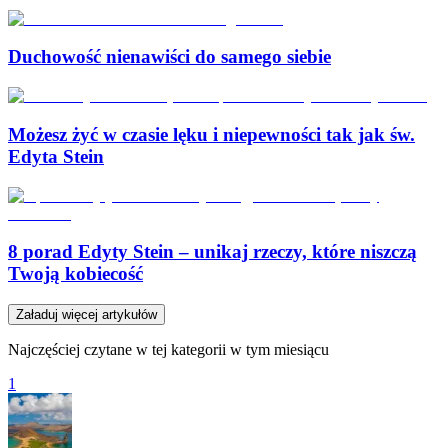
Duchowość nienawiści do samego siebie
Możesz żyć w czasie lęku i niepewności tak jak św.
Edyta Stein
8 porad Edyty Stein – unikaj rzeczy, które niszczą
Twoją kobiecość
Załaduj więcej artykułów
Najczęściej czytane w tej kategorii w tym miesiącu
1