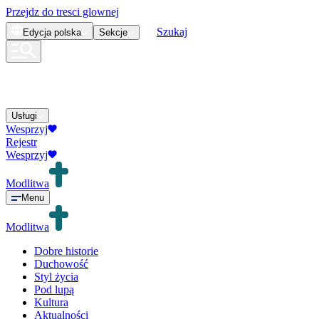
Przejdz do tresci glownej
Szukaj
Edycja
polska
Sekcje
Usługi
Wesprzyj
Rejestr
Wesprzyj
Modlitwa
Menu
Modlitwa
Dobre historie
Duchowość
Styl życia
Pod lupą
Kultura
Aktualności