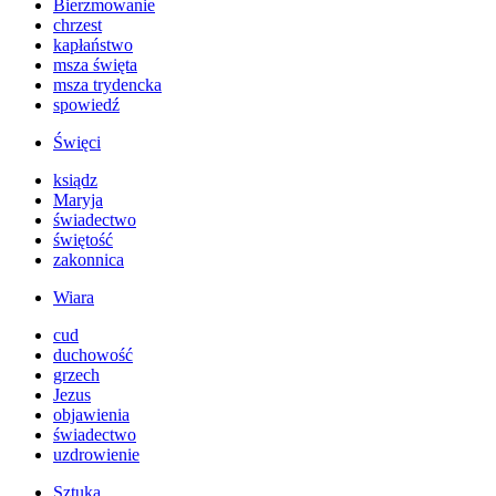
Bierzmowanie
chrzest
kapłaństwo
msza święta
msza trydencka
spowiedź
Święci
ksiądz
Maryja
świadectwo
świętość
zakonnica
Wiara
cud
duchowość
grzech
Jezus
objawienia
świadectwo
uzdrowienie
Sztuka