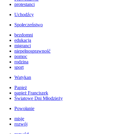
protestanci
Uchodźcy
Społeczeństwo
bezdomni
edukacja
migranci
niepełnosprawność
pomoc
rodzina
sport
Watykan
Papież
papież Franciszek
Światowe Dni Młodzieży
Powołanie
misje
rozwój