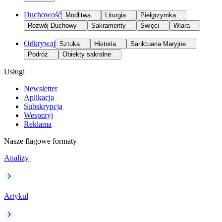
Duchowość
Modlitwa
Liturgia
Pielgrzymka
Rozwój Duchowy
Sakramenty
Święci
Wiara
Odkrywaj
Sztuka
Historia
Sanktuaria Maryjne
Podróż
Obiekty sakralne
Usługi
Newsletter
Aplikacja
Subskrypcja
Wesprzyj
Reklama
Nasze flagowe formaty
Analizy
Artykuł