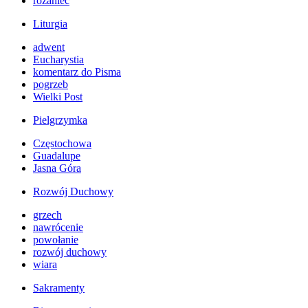
różaniec
Liturgia
adwent
Eucharystia
komentarz do Pisma
pogrzeb
Wielki Post
Pielgrzymka
Częstochowa
Guadalupe
Jasna Góra
Rozwój Duchowy
grzech
nawrócenie
powołanie
rozwój duchowy
wiara
Sakramenty