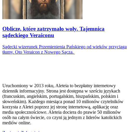
Oblicze, które zatrzymało woły. Tajemnica
sądeckiego Veraiconu
Sądecki wizerunek Przemienienia Pańskiego od wieków przyciąga
tłumy. Oto Veraicon z Nowego Sącza.
Uruchomiony w 2013 roku, Aleteia to bezpłatny internetowy
dziennik informacyjny. Strona jest dostępna w sześciu językach
(francuskim, angielskim, portugalskim, hiszpańskim, polskim i
słoweńskim). Każdego miesiąca ponad 10 milionów czytelników
korzysta z Aletei poprzez jej stronę internetową, aplikację oraz
media społecznościowe. Aleteia dociera do prawie 50 milionów
osób na całym świecie, co czyni ją jednym z liderów katolickich
mediów online.