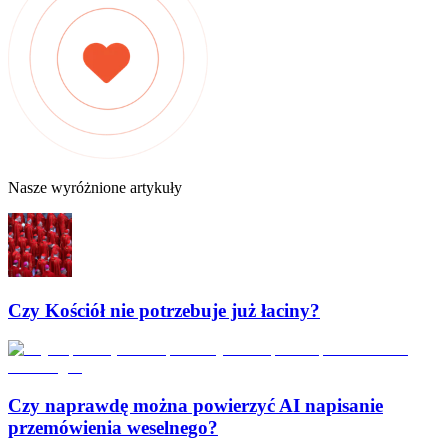
Nasze wyróżnione artykuły
Czy Kościół nie potrzebuje już łaciny?
Czy naprawdę można powierzyć AI napisanie
przemówienia weselnego?