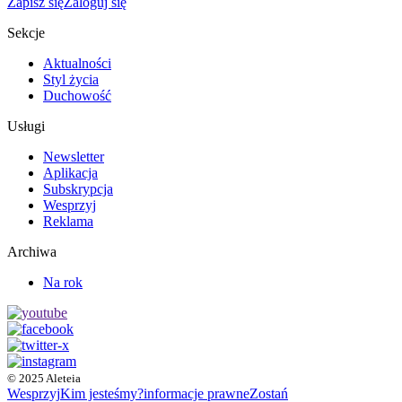
Zapisz się
Zaloguj się
Sekcje
Aktualności
Styl życia
Duchowość
Usługi
Newsletter
Aplikacja
Subskrypcja
Wesprzyj
Reklama
Archiwa
Na rok
© 2025 Aleteia
Wesprzyj
Kim jesteśmy?
informacje prawne
Zostań