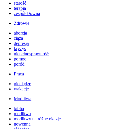
starość
terapia
zespół Downa
Zdrowie
aborcja
ciąża
depresja
kryzys
niepełnosprawność
pomoc
poród
Praca
pieniądze
wakacje
Modlitwa
biblia
modlitwa
modlitwy na różne okazje
nowenna