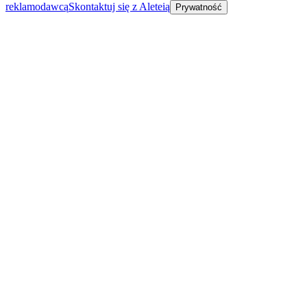
reklamodawcą
Skontaktuj się z Aleteią
Prywatność