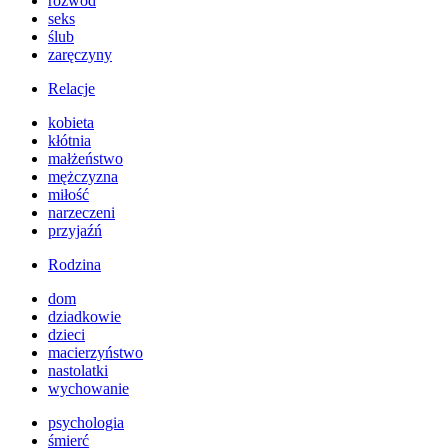
rozwód
seks
ślub
zaręczyny
Relacje
kobieta
kłótnia
małżeństwo
mężczyzna
miłość
narzeczeni
przyjaźń
Rodzina
dom
dziadkowie
dzieci
macierzyństwo
nastolatki
wychowanie
psychologia
śmierć