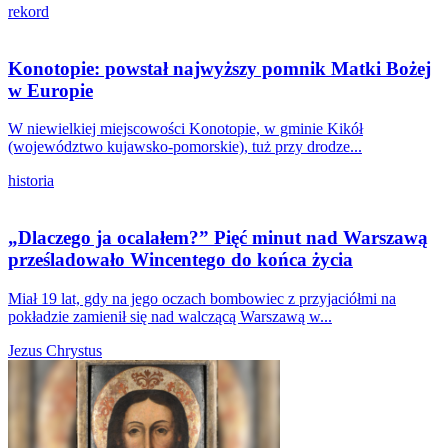
rekord
Konotopie: powstał najwyższy pomnik Matki Bożej
w Europie
W niewielkiej miejscowości Konotopie, w gminie Kikół
(województwo kujawsko-pomorskie), tuż przy drodze...
historia
„Dlaczego ja ocalałem?” Pięć minut nad Warszawą
prześladowało Wincentego do końca życia
Miał 19 lat, gdy na jego oczach bombowiec z przyjaciółmi na
pokładzie zamienił się nad walczącą Warszawą w...
Jezus Chrystus