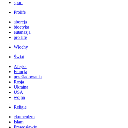
sport
Prolife
aborcja
bioetyka
eutanazja
pro-life
Włochy
Świat
Afryka
Francja
prześladowania
Rosja
Ukraina
USA
wojna
Religie
ekumenizm
Islam
Prawosławie