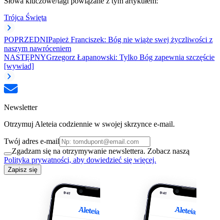
Słowa kluczowe/tagi powiązane z tym artykułem:
Trójca Święta
POPRZEDNI
Papież Franciszek: Bóg nie wiąże swej życzliwości z
naszym nawróceniem
NASTĘPNY
Grzegorz Łapanowski: Tylko Bóg zapewnia szczęście
[wywiad]
Newsletter
Otrzymuj Aleteia codziennie w swojej skrzynce e-mail.
Twój adres e-mail
Zgadzam się na otrzymywanie newslettera. Zobacz naszą
Polityka prywatności, aby dowiedzieć się więcej.
Zapisz się