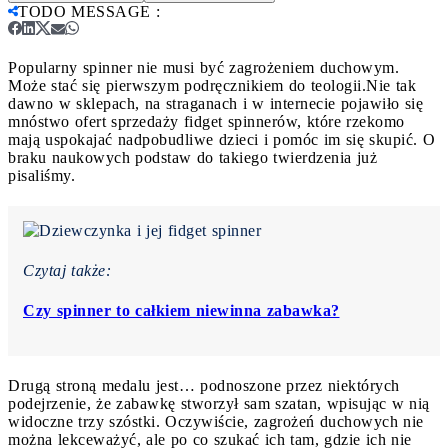
TODO MESSAGE
:
Popularny spinner nie musi być zagrożeniem duchowym.
Może stać się pierwszym podręcznikiem do teologii.
Nie tak
dawno w sklepach, na straganach i w internecie pojawiło się
mnóstwo ofert sprzedaży fidget spinnerów, które rzekomo
mają uspokajać nadpobudliwe dzieci i pomóc im się skupić. O
braku naukowych podstaw do takiego twierdzenia już
pisaliśmy.
Czytaj także:
Czy spinner to całkiem niewinna zabawka?
Drugą stroną medalu jest… podnoszone przez niektórych
podejrzenie, że zabawkę stworzył sam szatan, wpisując w nią
widoczne trzy szóstki. Oczywiście, zagrożeń duchowych nie
można lekceważyć, ale po co szukać ich tam, gdzie ich nie