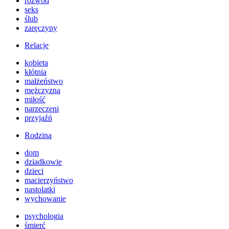
rozwód
seks
ślub
zaręczyny
Relacje
kobieta
kłótnia
małżeństwo
mężczyzna
miłość
narzeczeni
przyjaźń
Rodzina
dom
dziadkowie
dzieci
macierzyństwo
nastolatki
wychowanie
psychologia
śmierć