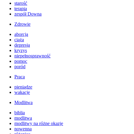
starość
terapia
zespół Downa
Zdrowie
aborcja
ciąża
depresja
kryzys
niepełnosprawność
pomoc
poród
Praca
pieniądze
wakacje
Modlitwa
biblia
modlitwa
modlitwy na różne okazje
nowenna