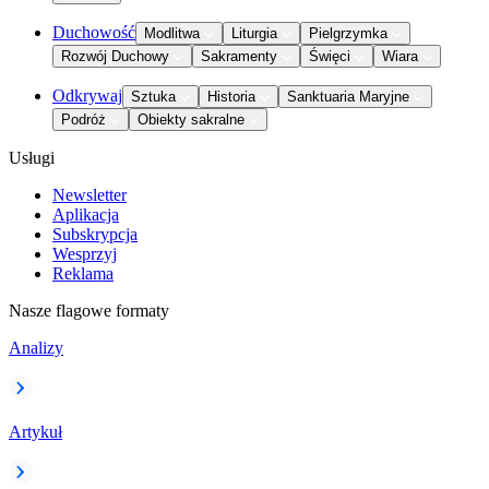
Duchowość
Modlitwa
Liturgia
Pielgrzymka
Rozwój Duchowy
Sakramenty
Święci
Wiara
Odkrywaj
Sztuka
Historia
Sanktuaria Maryjne
Podróż
Obiekty sakralne
Usługi
Newsletter
Aplikacja
Subskrypcja
Wesprzyj
Reklama
Nasze flagowe formaty
Analizy
Artykuł