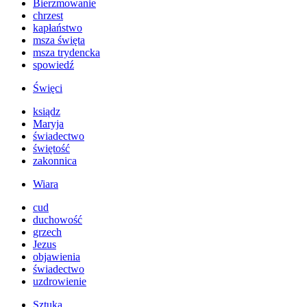
Bierzmowanie
chrzest
kapłaństwo
msza święta
msza trydencka
spowiedź
Święci
ksiądz
Maryja
świadectwo
świętość
zakonnica
Wiara
cud
duchowość
grzech
Jezus
objawienia
świadectwo
uzdrowienie
Sztuka