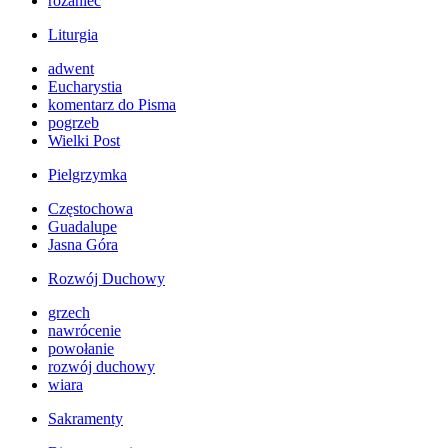
różaniec
Liturgia
adwent
Eucharystia
komentarz do Pisma
pogrzeb
Wielki Post
Pielgrzymka
Częstochowa
Guadalupe
Jasna Góra
Rozwój Duchowy
grzech
nawrócenie
powołanie
rozwój duchowy
wiara
Sakramenty