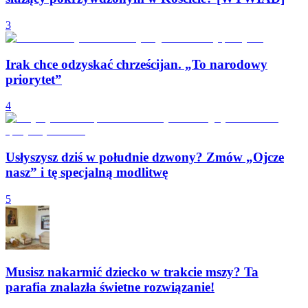
3
Irak chce odzyskać chrześcijan. „To narodowy
priorytet”
4
Usłyszysz dziś w południe dzwony? Zmów „Ojcze
nasz” i tę specjalną modlitwę
5
Musisz nakarmić dziecko w trakcie mszy? Ta
parafia znalazła świetne rozwiązanie!