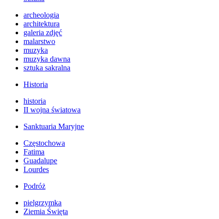
archeologia
architektura
galeria zdjęć
malarstwo
muzyka
muzyka dawna
sztuka sakralna
Historia
historia
II wojna światowa
Sanktuaria Maryjne
Częstochowa
Fatima
Guadalupe
Lourdes
Podróż
pielgrzymka
Ziemia Święta