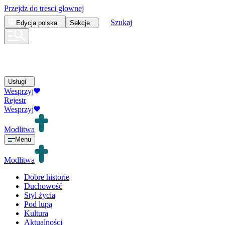
Przejdz do tresci glownej
Szukaj
Edycja
polska
Sekcje
Usługi
Wesprzyj
Rejestr
Wesprzyj
Modlitwa
Menu
Modlitwa
Dobre historie
Duchowość
Styl życia
Pod lupą
Kultura
Aktualności