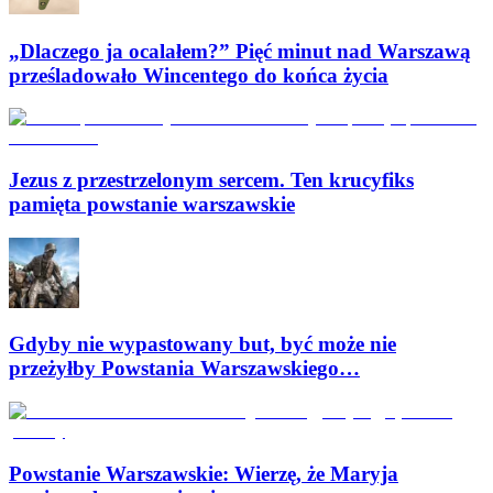
„Dlaczego ja ocalałem?” Pięć minut nad Warszawą
prześladowało Wincentego do końca życia
Jezus z przestrzelonym sercem. Ten krucyfiks
pamięta powstanie warszawskie
Gdyby nie wypastowany but, być może nie
przeżyłby Powstania Warszawskiego…
Powstanie Warszawskie: Wierzę, że Maryja