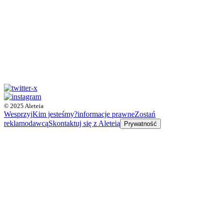
© 2025 Aleteia
Wesprzyj
Kim jesteśmy?
informacje prawne
Zostań
reklamodawcą
Skontaktuj się z Aleteią
Prywatność