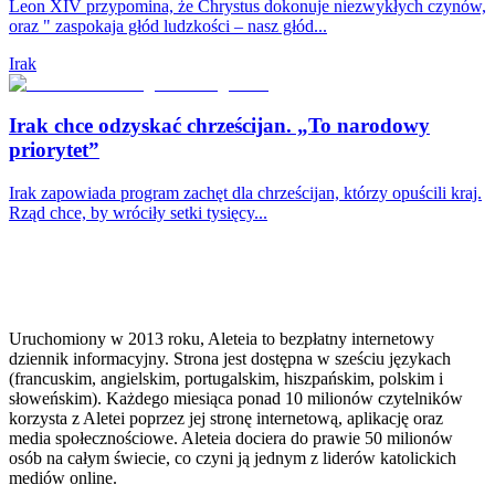
Leon XIV przypomina, że Chrystus dokonuje niezwykłych czynów,
oraz " zaspokaja głód ludzkości – nasz głód...
Irak
Irak chce odzyskać chrześcijan. „To narodowy
priorytet”
Irak zapowiada program zachęt dla chrześcijan, którzy opuścili kraj.
Rząd chce, by wróciły setki tysięcy...
Uruchomiony w 2013 roku, Aleteia to bezpłatny internetowy
dziennik informacyjny. Strona jest dostępna w sześciu językach
(francuskim, angielskim, portugalskim, hiszpańskim, polskim i
słoweńskim). Każdego miesiąca ponad 10 milionów czytelników
korzysta z Aletei poprzez jej stronę internetową, aplikację oraz
media społecznościowe. Aleteia dociera do prawie 50 milionów
osób na całym świecie, co czyni ją jednym z liderów katolickich
mediów online.