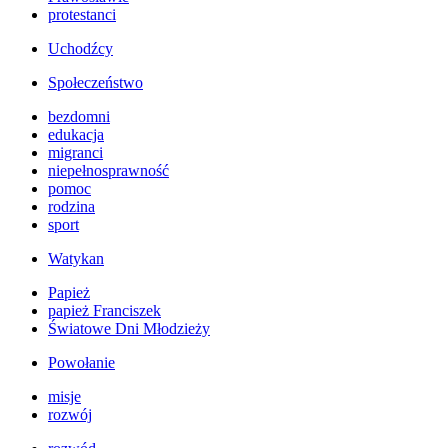
protestanci
Uchodźcy
Społeczeństwo
bezdomni
edukacja
migranci
niepełnosprawność
pomoc
rodzina
sport
Watykan
Papież
papież Franciszek
Światowe Dni Młodzieży
Powołanie
misje
rozwój