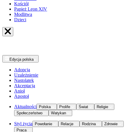
Kościół
Papież Leon XIV
Modlitwa
Dzieci
Edycja
polska
Adopcja
Uzależnienie
Nastolatek
Akceptacja
Anioł
Apostoł
Aktualności
Polska
Prolife
Świat
Religie
Społeczeństwo
Watykan
Styl życia
Powołanie
Relacje
Rodzina
Zdrowie
Praca