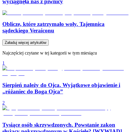
wyciągnęła nas z piwnicy
Oblicze, które zatrzymało woły. Tajemnica
sądeckiego Veraiconu
Załaduj więcej artykułów
Najczęściej czytane w tej kategorii w tym miesiącu
1
Sierpień należy do Ojca. Wyjątkowe objawienie i
„różaniec do Boga Ojca”
2
Tysiące osób skrzywdzonych. Powstanie zakon
służący pokrzywdzonym w Kościele? [WYWIAD]