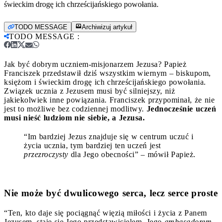
świeckim drogę ich chrześcijańskiego powołania.
TODO MESSAGE
Archiwizuj artykuł
TODO MESSAGE
:
Jak być dobrym uczniem-misjonarzem Jezusa? Papież
Franciszek przedstawił dziś wszystkim wiernym – biskupom,
księżom i świeckim drogę ich chrześcijańskiego powołania.
Związek ucznia z Jezusem musi być silniejszy, niż
jakiekolwiek inne powiązania. Franciszek przypominał, że nie
jest to możliwe bez codziennej modlitwy.
Jednocześnie uczeń
musi nieść ludziom nie siebie, a Jezusa.
“Im bardziej Jezus znajduje się w centrum uczuć i
życia ucznia, tym bardziej ten uczeń jest
przezroczysty
dla Jego obecności” – mówił Papież.
Nie może być dwulicowego serca, lecz serce proste
“Ten, kto daje się pociągnąć więzią miłości i życia z Panem
Jezusem, staje się Jego przedstawicielem, Jego
ambasadorem
,