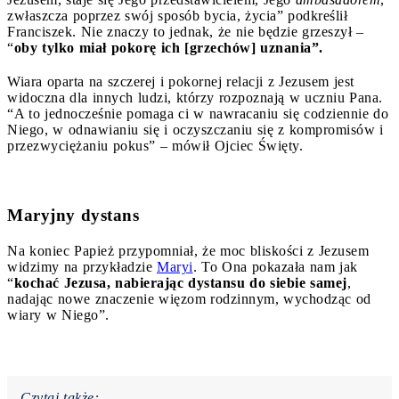
zwłaszcza poprzez swój sposób bycia, życia” podkreślił
Franciszek. Nie znaczy to jednak, że nie będzie grzeszył –
“
oby tylko miał pokorę ich [grzechów] uznania”.
Wiara oparta na szczerej i pokornej relacji z Jezusem jest
widoczna dla innych ludzi, którzy rozpoznają w uczniu Pana.
“A to jednocześnie pomaga ci w nawracaniu się codziennie do
Niego, w odnawianiu się i oczyszczaniu się z kompromisów i
przezwyciężaniu pokus” – mówił Ojciec Święty.
Maryjny dystans
Na koniec Papież przypomniał, że moc bliskości z Jezusem
widzimy na przykładzie
Maryi
. To Ona pokazała nam jak
“
kochać Jezusa, nabierając dystansu do siebie samej
,
nadając nowe znaczenie więzom rodzinnym, wychodząc od
wiary w Niego”.
Czytaj także: