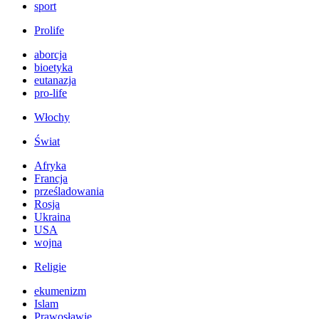
sport
Prolife
aborcja
bioetyka
eutanazja
pro-life
Włochy
Świat
Afryka
Francja
prześladowania
Rosja
Ukraina
USA
wojna
Religie
ekumenizm
Islam
Prawosławie