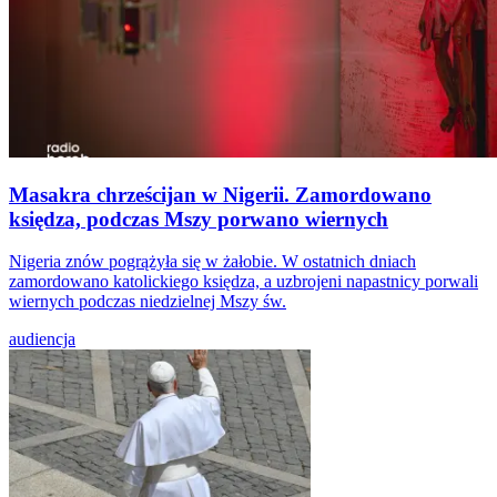
Masakra chrześcijan w Nigerii. Zamordowano
księdza, podczas Mszy porwano wiernych
Nigeria znów pogrążyła się w żałobie. W ostatnich dniach
zamordowano katolickiego księdza, a uzbrojeni napastnicy porwali
wiernych podczas niedzielnej Mszy św.
audiencja