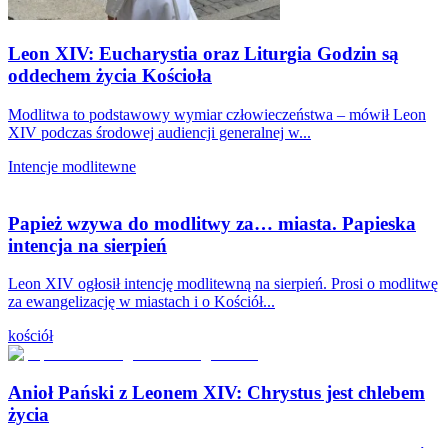
Leon XIV: Eucharystia oraz Liturgia Godzin są
oddechem życia Kościoła
Modlitwa to podstawowy wymiar człowieczeństwa – mówił Leon
XIV podczas środowej audiencji generalnej w...
Intencje modlitewne
Papież wzywa do modlitwy za… miasta. Papieska
intencja na sierpień
Leon XIV ogłosił intencję modlitewną na sierpień. Prosi o modlitwę
za ewangelizację w miastach i o Kościół...
kościół
Anioł Pański z Leonem XIV: Chrystus jest chlebem
życia