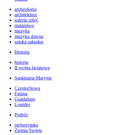
archeologia
architektura
galeria zdjęć
malarstwo
muzyka
muzyka dawna
sztuka sakralna
Historia
historia
II wojna światowa
Sanktuaria Maryjne
Częstochowa
Fatima
Guadalupe
Lourdes
Podróż
pielgrzymka
Ziemia Święta