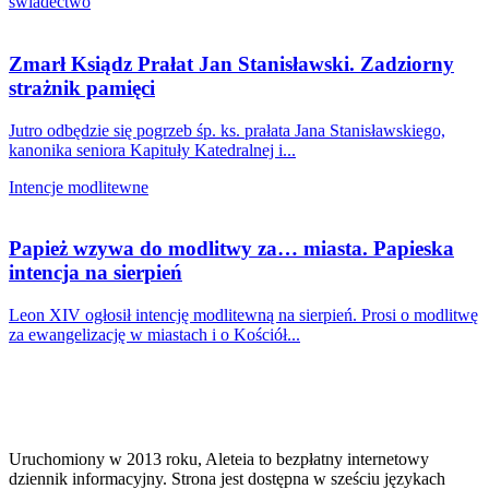
świadectwo
Zmarł Ksiądz Prałat Jan Stanisławski. Zadziorny
strażnik pamięci
Jutro odbędzie się pogrzeb śp. ks. prałata Jana Stanisławskiego,
kanonika seniora Kapituły Katedralnej i...
Intencje modlitewne
Papież wzywa do modlitwy za… miasta. Papieska
intencja na sierpień
Leon XIV ogłosił intencję modlitewną na sierpień. Prosi o modlitwę
za ewangelizację w miastach i o Kościół...
Uruchomiony w 2013 roku, Aleteia to bezpłatny internetowy
dziennik informacyjny. Strona jest dostępna w sześciu językach