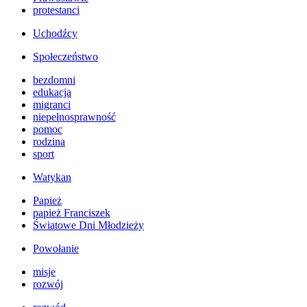
protestanci
Uchodźcy
Społeczeństwo
bezdomni
edukacja
migranci
niepełnosprawność
pomoc
rodzina
sport
Watykan
Papież
papież Franciszek
Światowe Dni Młodzieży
Powołanie
misje
rozwój