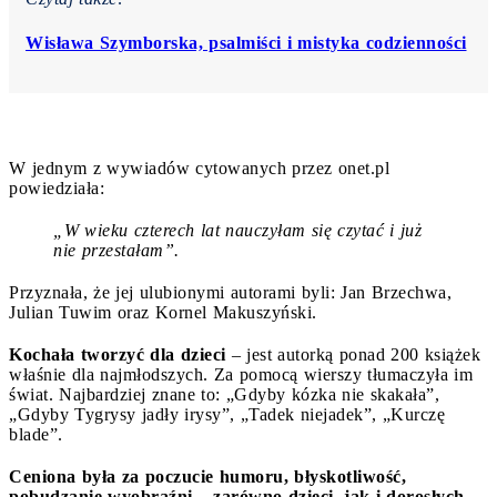
Wisława Szymborska, psalmiści i mistyka codzienności
W jednym z wywiadów cytowanych przez onet.pl
powiedziała:
„W wieku czterech lat nauczyłam się czytać i już
nie przestałam”.
Przyznała, że jej ulubionymi autorami byli: Jan Brzechwa,
Julian Tuwim oraz Kornel Makuszyński.
Kochała tworzyć dla dzieci
– jest autorką ponad 200 książek
właśnie dla najmłodszych. Za pomocą wierszy tłumaczyła im
świat. Najbardziej znane to: „Gdyby kózka nie skakała”,
„Gdyby Tygrysy jadły irysy”, „Tadek niejadek”, „Kurczę
blade”.
Ceniona była za poczucie humoru, błyskotliwość,
pobudzanie wyobraźni – zarówno dzieci, jak i dorosłych.