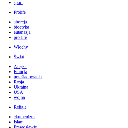
sport
Prolife
aborcja
bioetyka
eutanazja
pro-life
Włochy
Świat
Afryka
Francja
prześladowania
Rosja
Ukraina
USA
wojna
Religie
ekumenizm
Islam
Prawosławie