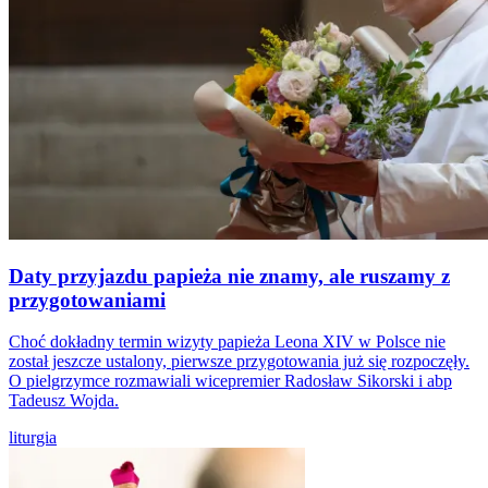
Daty przyjazdu papieża nie znamy, ale ruszamy z
przygotowaniami
Choć dokładny termin wizyty papieża Leona XIV w Polsce nie
został jeszcze ustalony, pierwsze przygotowania już się rozpoczęły.
O pielgrzymce rozmawiali wicepremier Radosław Sikorski i abp
Tadeusz Wojda.
liturgia