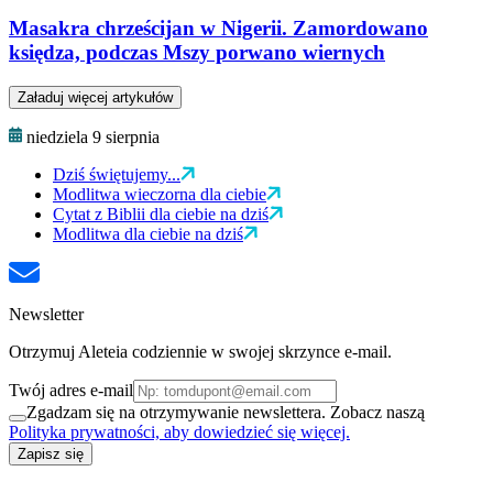
Masakra chrześcijan w Nigerii. Zamordowano
księdza, podczas Mszy porwano wiernych
Załaduj więcej artykułów
niedziela 9 sierpnia
Dziś świętujemy...
Modlitwa wieczorna dla ciebie
Cytat z Biblii dla ciebie na dziś
Modlitwa dla ciebie na dziś
Newsletter
Otrzymuj Aleteia codziennie w swojej skrzynce e-mail.
Twój adres e-mail
Zgadzam się na otrzymywanie newslettera. Zobacz naszą
Polityka prywatności, aby dowiedzieć się więcej.
Zapisz się