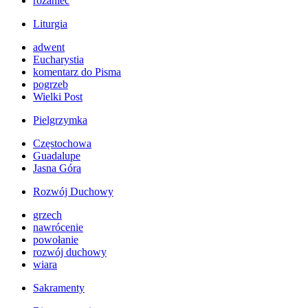
różaniec
Liturgia
adwent
Eucharystia
komentarz do Pisma
pogrzeb
Wielki Post
Pielgrzymka
Częstochowa
Guadalupe
Jasna Góra
Rozwój Duchowy
grzech
nawrócenie
powołanie
rozwój duchowy
wiara
Sakramenty