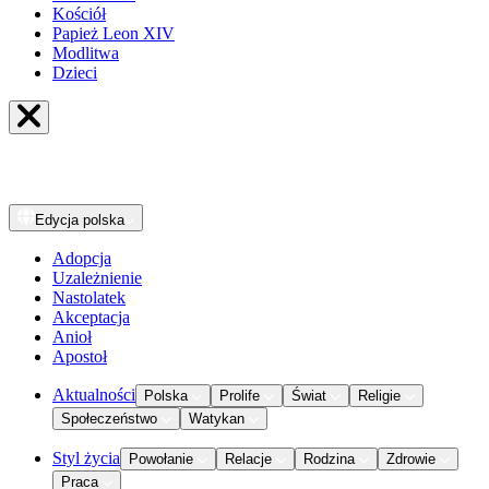
Kościół
Papież Leon XIV
Modlitwa
Dzieci
Edycja
polska
Adopcja
Uzależnienie
Nastolatek
Akceptacja
Anioł
Apostoł
Aktualności
Polska
Prolife
Świat
Religie
Społeczeństwo
Watykan
Styl życia
Powołanie
Relacje
Rodzina
Zdrowie
Praca