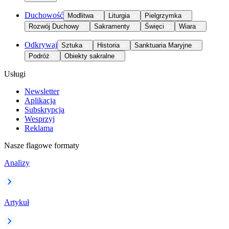
Duchowość
Modlitwa
Liturgia
Pielgrzymka
Rozwój Duchowy
Sakramenty
Święci
Wiara
Odkrywaj
Sztuka
Historia
Sanktuaria Maryjne
Podróż
Obiekty sakralne
Usługi
Newsletter
Aplikacja
Subskrypcja
Wesprzyj
Reklama
Nasze flagowe formaty
Analizy
Artykuł