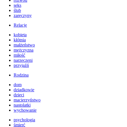
rozwód
seks
ślub
zaręczyny
Relacje
kobieta
kłótnia
małżeństwo
mężczyzna
miłość
narzeczeni
przyjaźń
Rodzina
dom
dziadkowie
dzieci
macierzyństwo
nastolatki
wychowanie
psychologia
śmierć