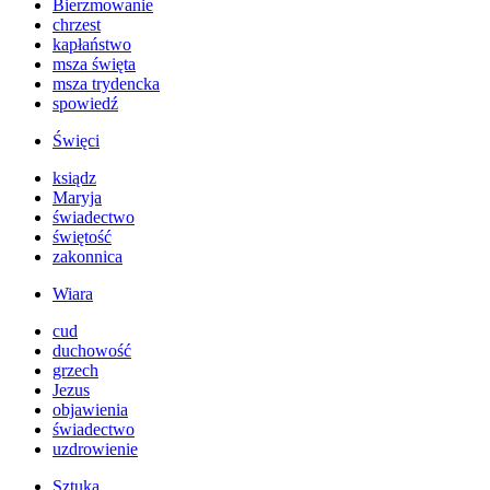
Bierzmowanie
chrzest
kapłaństwo
msza święta
msza trydencka
spowiedź
Święci
ksiądz
Maryja
świadectwo
świętość
zakonnica
Wiara
cud
duchowość
grzech
Jezus
objawienia
świadectwo
uzdrowienie
Sztuka