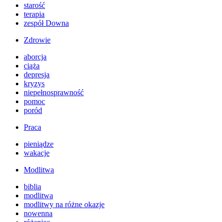
starość
terapia
zespół Downa
Zdrowie
aborcja
ciąża
depresja
kryzys
niepełnosprawność
pomoc
poród
Praca
pieniądze
wakacje
Modlitwa
biblia
modlitwa
modlitwy na różne okazje
nowenna