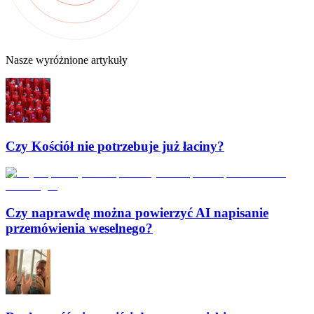
Nasze wyróżnione artykuły
Czy Kościół nie potrzebuje już łaciny?
Czy naprawdę można powierzyć AI napisanie
przemówienia weselnego?