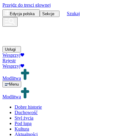
Przejdz do tresci glownej
Szukaj
Edycja
polska
Sekcje
Usługi
Wesprzyj
Rejestr
Wesprzyj
Modlitwa
Menu
Modlitwa
Dobre historie
Duchowość
Styl życia
Pod lupą
Kultura
Aktualności