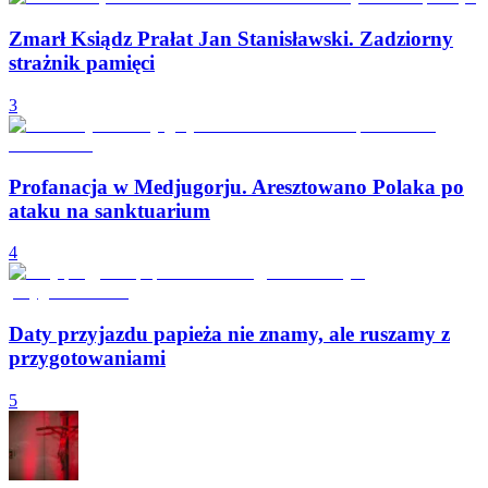
Zmarł Ksiądz Prałat Jan Stanisławski. Zadziorny
strażnik pamięci
3
Profanacja w Medjugorju. Aresztowano Polaka po
ataku na sanktuarium
4
Daty przyjazdu papieża nie znamy, ale ruszamy z
przygotowaniami
5