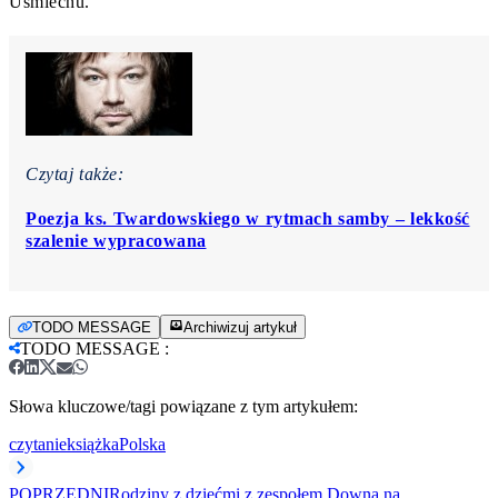
Uśmiechu.
Czytaj także:
Poezja ks. Twardowskiego w rytmach samby – lekkość
szalenie wypracowana
TODO MESSAGE
Archiwizuj artykuł
TODO MESSAGE
:
Słowa kluczowe/tagi powiązane z tym artykułem:
czytanie
książka
Polska
POPRZEDNI
Rodziny z dziećmi z zespołem Downa na