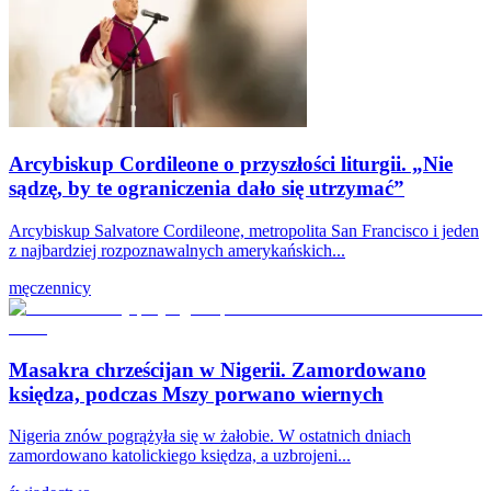
Arcybiskup Cordileone o przyszłości liturgii. „Nie
sądzę, by te ograniczenia dało się utrzymać”
Arcybiskup Salvatore Cordileone, metropolita San Francisco i jeden
z najbardziej rozpoznawalnych amerykańskich...
męczennicy
Masakra chrześcijan w Nigerii. Zamordowano
księdza, podczas Mszy porwano wiernych
Nigeria znów pogrążyła się w żałobie. W ostatnich dniach
zamordowano katolickiego księdza, a uzbrojeni...