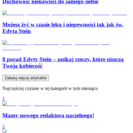
Duchowość nienawiści do samego siebie
Możesz żyć w czasie lęku i niepewności tak jak św.
Edyta Stein
8 porad Edyty Stein – unikaj rzeczy, które niszczą
Twoją kobiecość
Załaduj więcej artykułów
Najczęściej czytane w tej kategorii w tym miesiącu
1
Mamy nowego redaktora naczelnego!
2