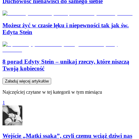
Duchowość nienawiści do samego siebie
Możesz żyć w czasie lęku i niepewności tak jak św.
Edyta Stein
8 porad Edyty Stein – unikaj rzeczy, które niszczą
Twoją kobiecość
Załaduj więcej artykułów
Najczęściej czytane w tej kategorii w tym miesiącu
1
Wejście „Matki ssaka”, czyli czemu wciąż dziwi nas