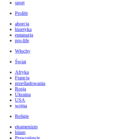
sport
Prolife
aborcja
bioetyka
eutanazja
pro-life
Włochy
Świat
Afryka
Francja
prześladowania
Rosja
Ukraina
USA
wojna
Religie
ekumenizm
Islam
Prawosławie