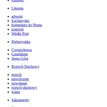
różaniec
Liturgia
adwent
Eucharystia
komentarz do Pisma
pogrzeb
Wielki Post
Pielgrzymka
Częstochowa
Guadalupe
Jasna Góra
Rozwój Duchowy
grzech
nawrócenie
powołanie
rozwój duchowy
wiara
Sakramenty