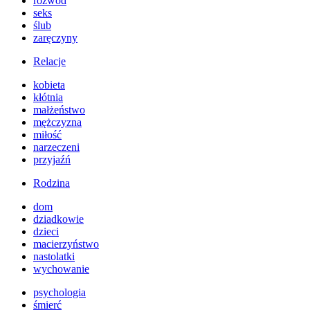
rozwód
seks
ślub
zaręczyny
Relacje
kobieta
kłótnia
małżeństwo
mężczyzna
miłość
narzeczeni
przyjaźń
Rodzina
dom
dziadkowie
dzieci
macierzyństwo
nastolatki
wychowanie
psychologia
śmierć