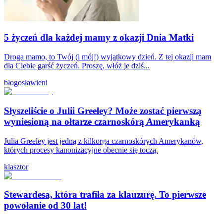
5 życzeń dla każdej mamy z okazji Dnia Matki
Droga mamo, to Twój (i mój!) wyjątkowy dzień. Z tej okazji mam
dla Ciebie garść życzeń. Proszę, włóż je dziś...
błogosławieni
Słyszeliście o Julii Greeley? Może zostać pierwszą
wyniesioną na ołtarze czarnoskórą Amerykanką
Julia Greeley jest jedną z kilkorga czarnoskórych Amerykanów,
których procesy kanonizacyjne obecnie się toczą.
klasztor
Stewardesa, która trafiła za klauzurę. To pierwsze
powołanie od 30 lat!