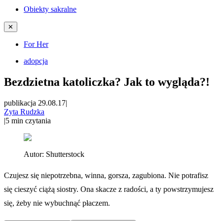
Obiekty sakralne
✕
For Her
adopcja
Bezdzietna katoliczka? Jak to wygląda?!
publikacja 29.08.17
|
Zyta Rudzka
|
5
min czytania
Autor:
Shutterstock
Czujesz się niepotrzebna, winna, gorsza, zagubiona. Nie potrafisz
się cieszyć ciążą siostry. Ona skacze z radości, a ty powstrzymujesz
się, żeby nie wybuchnąć płaczem.