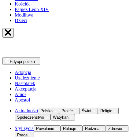
Kościół
Papież Leon XIV
Modlitwa
Dzieci
Edycja
polska
Adopcja
Uzależnienie
Nastolatek
Akceptacja
Anioł
Apostoł
Aktualności
Polska
Prolife
Świat
Religie
Społeczeństwo
Watykan
Styl życia
Powołanie
Relacje
Rodzina
Zdrowie
Praca