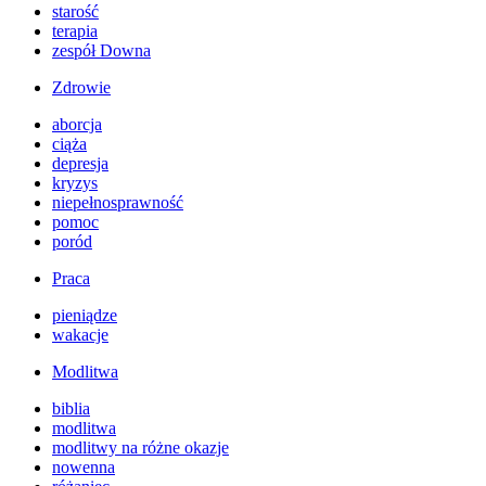
starość
terapia
zespół Downa
Zdrowie
aborcja
ciąża
depresja
kryzys
niepełnosprawność
pomoc
poród
Praca
pieniądze
wakacje
Modlitwa
biblia
modlitwa
modlitwy na różne okazje
nowenna