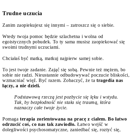
Trudne uczucia
Zanim zaopiekujesz się innymi – zatroszcz się o siebie.
Wtedy twoja pomoc będzie szlachetna i wolna od
egoistycznych pobudek. To ty sama musisz zaopiekować się
swoimi trudnymi uczuciami.
Chciałaś być matką, matkuj najpierw samej sobie.
To jest twoje zadanie. Zająć się sobą. Pewnie też mężem, bo
sobie nie radzi. Nieustannie odbudowywać poczucie bliskości,
wzmacniać więź. Być razem. Zobaczyć, że ta
tragedia nas
łączy, a nie dzieli.
Podstawową rzeczą jest pozbycie się lęku i wstydu.
Tak, by bezpłodność nie stała się traumą, która
naznaczy całe twoje życie.
Pomaga
terapia zorientowana na pracę z ciałem. Bo łatwo
odrzucić coś, co nas tak zawiodło.
Łatwo wejść w
dolegliwości psychosomatyczne, zaniedbać się, roztyć się,