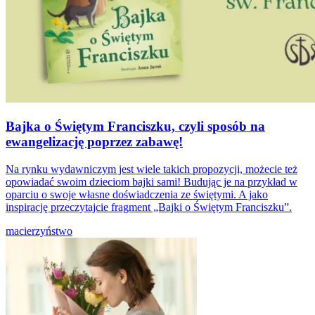
Bajka o Świętym Franciszku, czyli sposób na
ewangelizację poprzez zabawę!
Na rynku wydawniczym jest wiele takich propozycji, możecie też
opowiadać swoim dzieciom bajki sami! Budując je na przykład w
oparciu o swoje własne doświadczenia ze świętymi. A jako
inspirację przeczytajcie fragment „Bajki o Świętym Franciszku”.
macierzyństwo