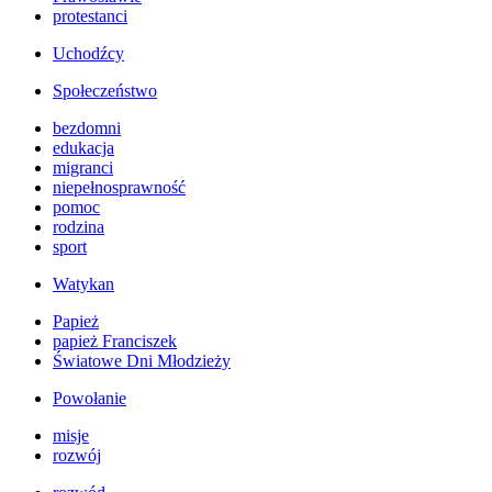
protestanci
Uchodźcy
Społeczeństwo
bezdomni
edukacja
migranci
niepełnosprawność
pomoc
rodzina
sport
Watykan
Papież
papież Franciszek
Światowe Dni Młodzieży
Powołanie
misje
rozwój