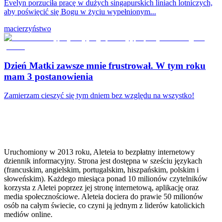
Evelyn porzuciła pracę w dużych singapurskich liniach lotniczych,
aby poświęcić się Bogu w życiu wypełnionym...
macierzyństwo
Dzień Matki zawsze mnie frustrował. W tym roku
mam 3 postanowienia
Zamierzam cieszyć się tym dniem bez względu na wszystko!
Uruchomiony w 2013 roku, Aleteia to bezpłatny internetowy
dziennik informacyjny. Strona jest dostępna w sześciu językach
(francuskim, angielskim, portugalskim, hiszpańskim, polskim i
słoweńskim). Każdego miesiąca ponad 10 milionów czytelników
korzysta z Aletei poprzez jej stronę internetową, aplikację oraz
media społecznościowe. Aleteia dociera do prawie 50 milionów
osób na całym świecie, co czyni ją jednym z liderów katolickich
mediów online.