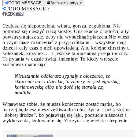
TODO MESSAGE
Archiwizuj artykuł
TODO MESSAGE
:
Czujesz się niepotrzebna, winna, gorsza, zagubiona. Nie
potrafisz się cieszyć ciążą siostry. Ona skacze z radości, a ty
powstrzymujesz się, żeby nie wybuchnąć płaczem.
Nie wiesz,
o czym masz rozmawiać z przyjaciółkami – wszystkie mają
dzieci i cały czas o nich opowiadają. A tu kolejne chrzciny u
koleżanek, kuzynek… I jeszcze ta niustanna presja rodziny.
Te pytania w czasie świąt, imieniny: To kiedy wreszcie
zostaniesz mamusią?
Nieustannie odbierasz sygnały z otoczenia, że
skoro nie masz dziecka, to znaczy, że jest egoistką,
karierowiczką albo nie dość się starała czy
modliła.
Wmawiasz sobie, że musisz koniecznie zostać matką, bo
inaczej będziesz nieszczęśliwa do końca życia. I już jesteś na
„dobrej drodze”, bo pojawiają się lęki, poczucie niższości i
wykluczenia, izolowanie się. Zaczyna się wielkie cierpienie.