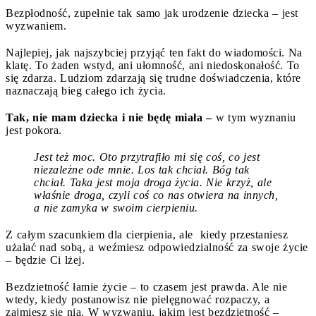
Bezpłodność, zupełnie tak samo jak urodzenie dziecka – jest
wyzwaniem.
Najlepiej, jak najszybciej przyjąć ten fakt do wiadomości. Na
klatę. To żaden wstyd, ani ułomność, ani niedoskonałość. To
się zdarza. Ludziom zdarzają się trudne doświadczenia, które
naznaczają bieg całego ich życia.
Tak, nie mam dziecka i nie będę miała –
w tym wyznaniu
jest pokora.
Jest też moc. Oto przytrafiło mi się coś, co jest
niezależne ode mnie. Los tak chciał. Bóg tak
chciał. Taka jest moja droga życia. Nie krzyż, ale
właśnie droga, czyli coś co nas otwiera na innych,
a nie zamyka w swoim cierpieniu.
Z całym szacunkiem dla cierpienia, ale kiedy przestaniesz
użalać nad sobą, a weźmiesz odpowiedzialność za swoje życie
– będzie Ci lżej.
Bezdzietność łamie życie – to czasem jest prawda. Ale nie
wtedy, kiedy postanowisz nie pielęgnować rozpaczy, a
zajmiesz się nią. W wyzwaniu, jakim jest bezdzietność –