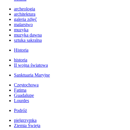
archeologia
architektura
galeria zdjęć
malarstwo
muzyka
muzyka dawna
sztuka sakralna
Historia
historia
II wojna światowa
Sanktuaria Maryjne
Częstochowa
Fatima
Guadalupe
Lourdes
Podróż
pielgrzymka
Ziemia Święta