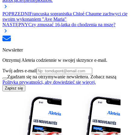
adopcja
cierpienie
płodność
POPRZEDNI
Francuska sopranistka Chloé Chaume zachwyci cię
swoim wykonaniem "Ave Maria"
NASTĘPNY
Czy zmuszać 16-latka do chodzenia na mszę?
Newsletter
Otrzymuj Aleteia codziennie w swojej skrzynce e-mail.
Twój adres e-mail
Zgadzam się na otrzymywanie newslettera. Zobacz naszą
Polityka prywatności, aby dowiedzieć się więcej.
Zapisz się