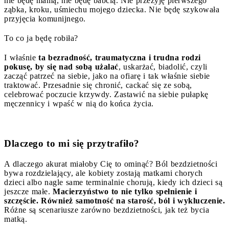
nie będę mamą, nie będę babcią. Nie przeżyję pierwszego
ząbka, kroku, uśmiechu mojego dziecka. Nie będę szykowała
przyjęcia komunijnego.
To co ja będę robiła?
I właśnie
ta bezradność, traumatyczna i trudna rodzi
pokusę, by się nad sobą użalać
, uskarżać, biadolić, czyli
zacząć patrzeć na siebie, jako na ofiarę i tak właśnie siebie
traktować. Przesadnie się chronić, cackać się ze sobą,
celebrować poczucie krzywdy. Zastawić na siebie pułapkę
męczennicy i wpaść w nią do końca życia.
Dlaczego to mi się przytrafiło?
A dlaczego akurat miałoby Cię to ominąć? Ból bezdzietności
bywa rozdzielający, ale kobiety zostają matkami chorych
dzieci albo nagle same terminalnie chorują, kiedy ich dzieci są
jeszcze małe.
Macierzyństwo to nie tylko spełnienie i
szczęście. Również samotność na starość, ból i wykluczenie.
Różne są scenariusze zarówno bezdzietności, jak też bycia
matką.