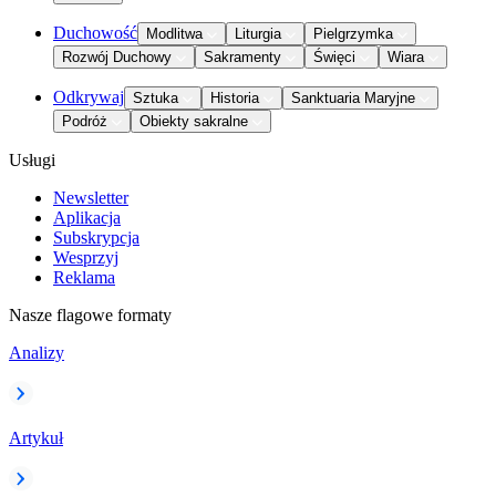
Duchowość
Modlitwa
Liturgia
Pielgrzymka
Rozwój Duchowy
Sakramenty
Święci
Wiara
Odkrywaj
Sztuka
Historia
Sanktuaria Maryjne
Podróż
Obiekty sakralne
Usługi
Newsletter
Aplikacja
Subskrypcja
Wesprzyj
Reklama
Nasze flagowe formaty
Analizy
Artykuł