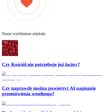
Nasze wyróżnione artykuły
Czy Kościół nie potrzebuje już łaciny?
Czy naprawdę można powierzyć AI napisanie
przemówienia weselnego?