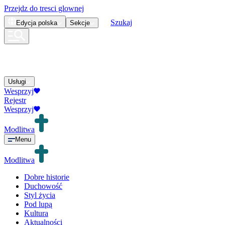
Przejdz do tresci glownej
Szukaj
Edycja
polska
Sekcje
Usługi
Wesprzyj
Rejestr
Wesprzyj
Modlitwa
Menu
Modlitwa
Dobre historie
Duchowość
Styl życia
Pod lupą
Kultura
Aktualności