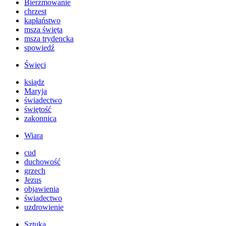
Bierzmowanie
chrzest
kapłaństwo
msza święta
msza trydencka
spowiedź
Święci
ksiądz
Maryja
świadectwo
świętość
zakonnica
Wiara
cud
duchowość
grzech
Jezus
objawienia
świadectwo
uzdrowienie
Sztuka