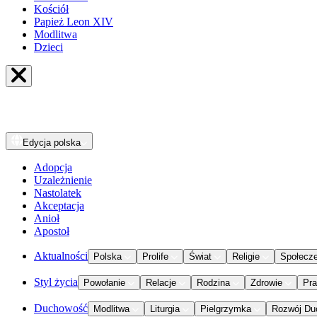
Kościół
Papież Leon XIV
Modlitwa
Dzieci
Edycja
polska
Adopcja
Uzależnienie
Nastolatek
Akceptacja
Anioł
Apostoł
Aktualności
Polska
Prolife
Świat
Religie
Społecz
Styl życia
Powołanie
Relacje
Rodzina
Zdrowie
Pr
Duchowość
Modlitwa
Liturgia
Pielgrzymka
Rozwój Du