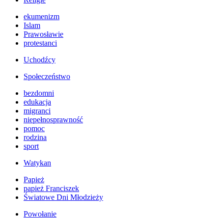
ekumenizm
Islam
Prawosławie
protestanci
Uchodźcy
Społeczeństwo
bezdomni
edukacja
migranci
niepełnosprawność
pomoc
rodzina
sport
Watykan
Papież
papież Franciszek
Światowe Dni Młodzieży
Powołanie