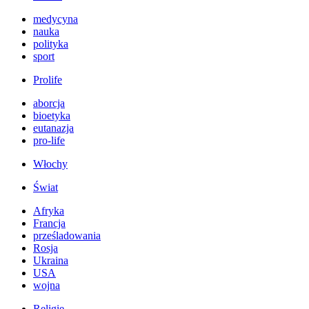
medycyna
nauka
polityka
sport
Prolife
aborcja
bioetyka
eutanazja
pro-life
Włochy
Świat
Afryka
Francja
prześladowania
Rosja
Ukraina
USA
wojna
Religie