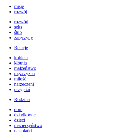
misje
rozwój
rozwód
seks
ślub
zaręczyny
Relacje
kobieta
kłótnia
małżeństwo
mężczyzna
miłość
narzeczeni
przyjaźń
Rodzina
dom
dziadkowie
dzieci
macierzyństwo
nastolatki