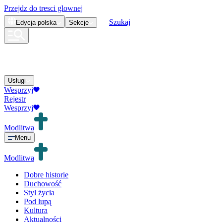
Przejdz do tresci glownej
Szukaj
Edycja
polska
Sekcje
Usługi
Wesprzyj
Rejestr
Wesprzyj
Modlitwa
Menu
Modlitwa
Dobre historie
Duchowość
Styl życia
Pod lupą
Kultura
Aktualności