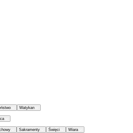
eństwo
Watykan
aca
chowy
Sakramenty
Święci
Wiara