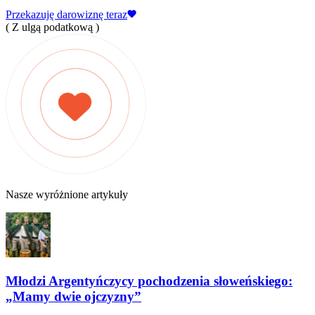
Przekazuję darowiznę teraz
( Z ulgą podatkową )
Nasze wyróżnione artykuły
Młodzi Argentyńczycy pochodzenia słoweńskiego:
„Mamy dwie ojczyzny”