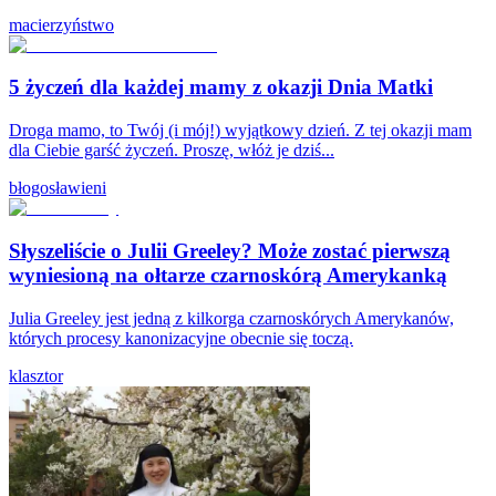
macierzyństwo
5 życzeń dla każdej mamy z okazji Dnia Matki
Droga mamo, to Twój (i mój!) wyjątkowy dzień. Z tej okazji mam
dla Ciebie garść życzeń. Proszę, włóż je dziś...
błogosławieni
Słyszeliście o Julii Greeley? Może zostać pierwszą
wyniesioną na ołtarze czarnoskórą Amerykanką
Julia Greeley jest jedną z kilkorga czarnoskórych Amerykanów,
których procesy kanonizacyjne obecnie się toczą.
klasztor