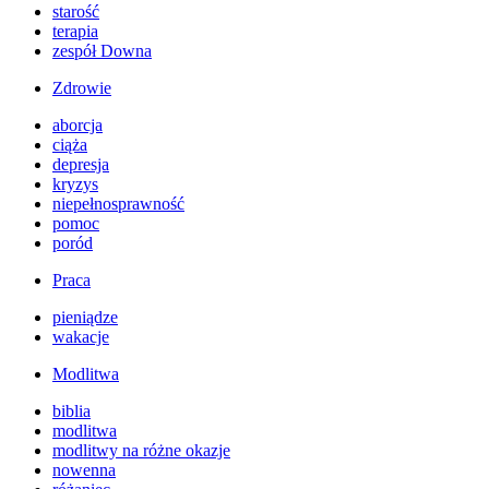
starość
terapia
zespół Downa
Zdrowie
aborcja
ciąża
depresja
kryzys
niepełnosprawność
pomoc
poród
Praca
pieniądze
wakacje
Modlitwa
biblia
modlitwa
modlitwy na różne okazje
nowenna