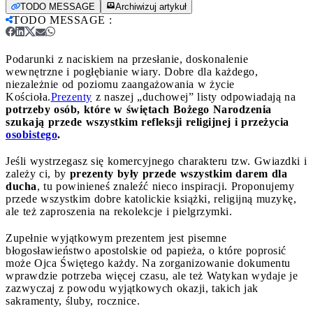
TODO MESSAGE
Archiwizuj artykuł
TODO MESSAGE
:
Podarunki z naciskiem na przesłanie, doskonalenie
wewnętrzne i pogłębianie wiary. Dobre dla każdego,
niezależnie od poziomu zaangażowania w życie
Kościoła.
Prezenty
z naszej „duchowej” listy odpowiadają na
potrzeby osób, które w świętach Bożego Narodzenia
szukają przede wszystkim refleksji religijnej i przeżycia
osobistego
.
Jeśli wystrzegasz się komercyjnego charakteru tzw. Gwiazdki i
zależy ci, by
prezenty były przede wszystkim darem dla
ducha
, tu powinieneś znaleźć nieco inspiracji. Proponujemy
przede wszystkim dobre katolickie książki, religijną muzykę,
ale też zaproszenia na rekolekcje i pielgrzymki.
Zupełnie wyjątkowym prezentem jest pisemne
błogosławieństwo apostolskie od papieża, o które poprosić
może Ojca Świętego każdy. Na zorganizowanie dokumentu
wprawdzie potrzeba więcej czasu, ale też Watykan wydaje je
zazwyczaj z powodu wyjątkowych okazji, takich jak
sakramenty, śluby, rocznice.