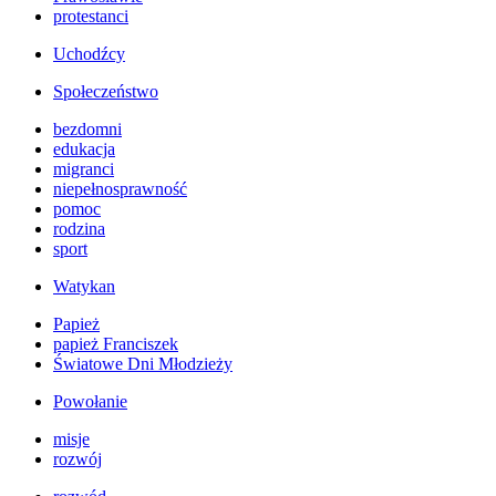
protestanci
Uchodźcy
Społeczeństwo
bezdomni
edukacja
migranci
niepełnosprawność
pomoc
rodzina
sport
Watykan
Papież
papież Franciszek
Światowe Dni Młodzieży
Powołanie
misje
rozwój