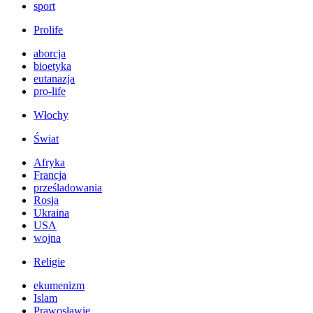
sport
Prolife
aborcja
bioetyka
eutanazja
pro-life
Włochy
Świat
Afryka
Francja
prześladowania
Rosja
Ukraina
USA
wojna
Religie
ekumenizm
Islam
Prawosławie