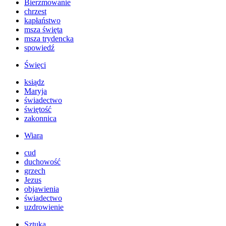
Bierzmowanie
chrzest
kapłaństwo
msza święta
msza trydencka
spowiedź
Święci
ksiądz
Maryja
świadectwo
świętość
zakonnica
Wiara
cud
duchowość
grzech
Jezus
objawienia
świadectwo
uzdrowienie
Sztuka