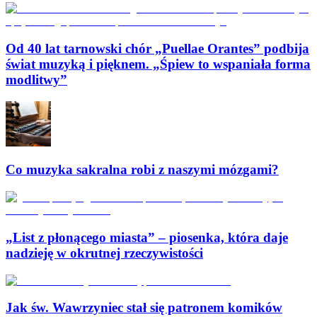
Od 40 lat tarnowski chór „Puellae Orantes” podbija
świat muzyką i pięknem. „Śpiew to wspaniała forma
modlitwy”
Co muzyka sakralna robi z naszymi mózgami?
„List z płonącego miasta” – piosenka, która daje
nadzieję w okrutnej rzeczywistości
Jak św. Wawrzyniec stał się patronem komików