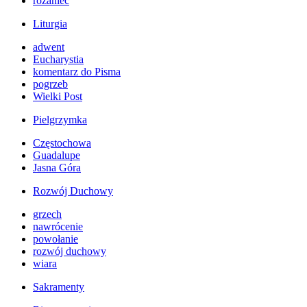
różaniec
Liturgia
adwent
Eucharystia
komentarz do Pisma
pogrzeb
Wielki Post
Pielgrzymka
Częstochowa
Guadalupe
Jasna Góra
Rozwój Duchowy
grzech
nawrócenie
powołanie
rozwój duchowy
wiara
Sakramenty