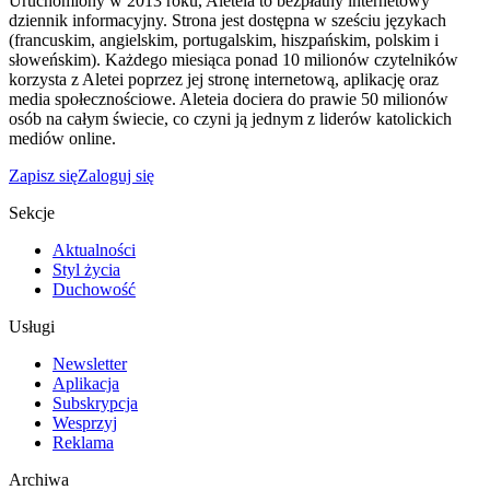
Uruchomiony w 2013 roku, Aleteia to bezpłatny internetowy
dziennik informacyjny. Strona jest dostępna w sześciu językach
(francuskim, angielskim, portugalskim, hiszpańskim, polskim i
słoweńskim). Każdego miesiąca ponad 10 milionów czytelników
korzysta z Aletei poprzez jej stronę internetową, aplikację oraz
media społecznościowe. Aleteia dociera do prawie 50 milionów
osób na całym świecie, co czyni ją jednym z liderów katolickich
mediów online.
Zapisz się
Zaloguj się
Sekcje
Aktualności
Styl życia
Duchowość
Usługi
Newsletter
Aplikacja
Subskrypcja
Wesprzyj
Reklama
Archiwa