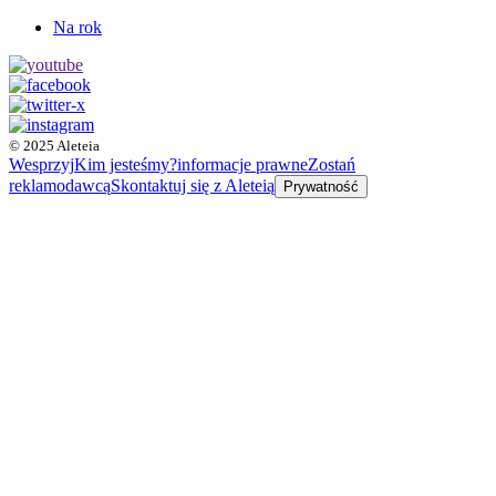
Na rok
© 2025 Aleteia
Wesprzyj
Kim jesteśmy?
informacje prawne
Zostań
reklamodawcą
Skontaktuj się z Aleteią
Prywatność