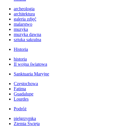
archeologia
architektura
galeria zdjęć
malarstwo
muzyka
muzyka dawna
sztuka sakralna
Historia
historia
II wojna światowa
Sanktuaria Maryjne
Częstochowa
Fatima
Guadalupe
Lourdes
Podróż
pielgrzymka
Ziemia Święta