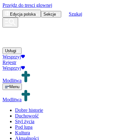
Przejdz do tresci glownej
Szukaj
Edycja
polska
Sekcje
Usługi
Wesprzyj
Rejestr
Wesprzyj
Modlitwa
Menu
Modlitwa
Dobre historie
Duchowość
Styl życia
Pod lupą
Kultura
Aktualności