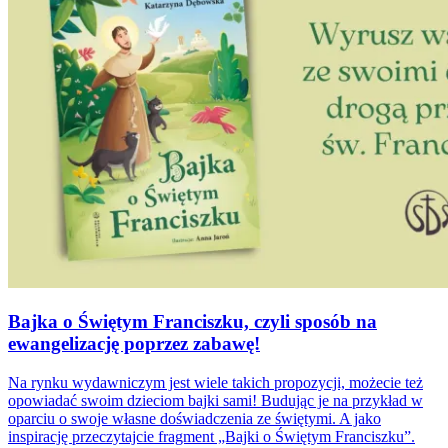
Bajka o Świętym Franciszku, czyli sposób na
ewangelizację poprzez zabawę!
Na rynku wydawniczym jest wiele takich propozycji, możecie też
opowiadać swoim dzieciom bajki sami! Budując je na przykład w
oparciu o swoje własne doświadczenia ze świętymi. A jako
inspirację przeczytajcie fragment „Bajki o Świętym Franciszku”.