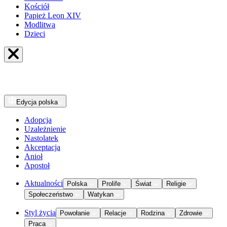
Kościół
Papież Leon XIV
Modlitwa
Dzieci
Edycja
polska
Adopcja
Uzależnienie
Nastolatek
Akceptacja
Anioł
Apostoł
Aktualności
Polska
Prolife
Świat
Religie
Społeczeństwo
Watykan
Styl życia
Powołanie
Relacje
Rodzina
Zdrowie
Praca