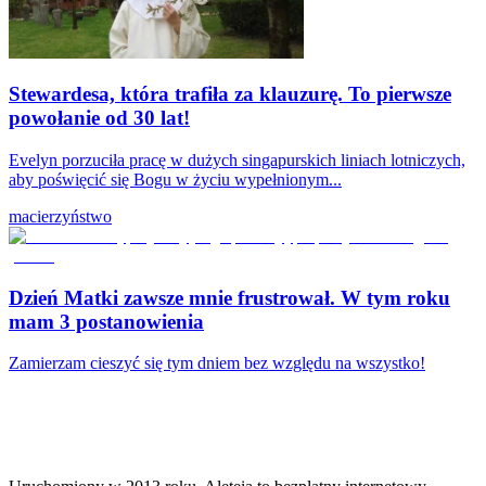
Stewardesa, która trafiła za klauzurę. To pierwsze
powołanie od 30 lat!
Evelyn porzuciła pracę w dużych singapurskich liniach lotniczych,
aby poświęcić się Bogu w życiu wypełnionym...
macierzyństwo
Dzień Matki zawsze mnie frustrował. W tym roku
mam 3 postanowienia
Zamierzam cieszyć się tym dniem bez względu na wszystko!