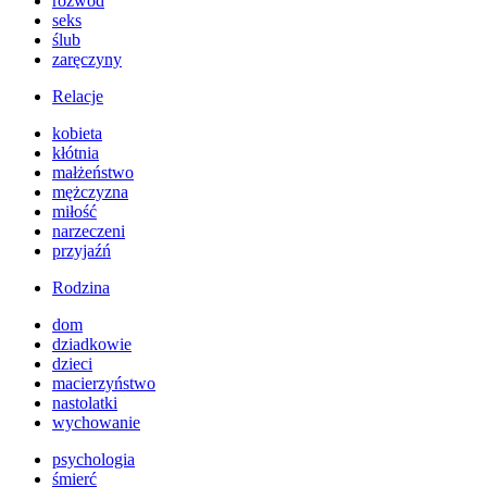
rozwód
seks
ślub
zaręczyny
Relacje
kobieta
kłótnia
małżeństwo
mężczyzna
miłość
narzeczeni
przyjaźń
Rodzina
dom
dziadkowie
dzieci
macierzyństwo
nastolatki
wychowanie
psychologia
śmierć