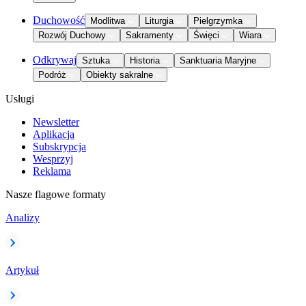
Duchowość
Modlitwa
Liturgia
Pielgrzymka
Rozwój Duchowy
Sakramenty
Święci
Wiara
Odkrywaj
Sztuka
Historia
Sanktuaria Maryjne
Podróż
Obiekty sakralne
Usługi
Newsletter
Aplikacja
Subskrypcja
Wesprzyj
Reklama
Nasze flagowe formaty
Analizy
Artykuł